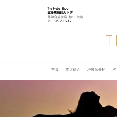
The Hebe Shop
專業塔羅牌占卜店
元朗合益廣場1樓C3號舖
Tel.:
9636 0212
T
主頁
本店簡介
塔羅師介紹
占