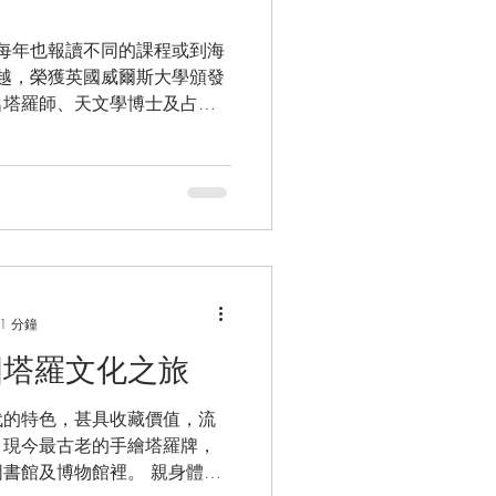
，每年也報讀不同的課程或到海
卓越，榮獲英國威爾斯大學頒發
名塔羅師、天文學博士及占星
 Liz Greene、 Dr
1 分鐘
國塔羅文化之旅
代的特色，甚具收藏價值，流
。現今最古老的手繪塔羅牌，
書館及博物館裡。 親身體驗