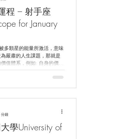
運程 – 射手座
cope for January
被多顆星的能量所激活，意味
較為嚴肅的人生課題，那就是
價值體系，例如: 自身的價值
才是有真正的價值或是檢視你
的！...
 分鐘
niversity of