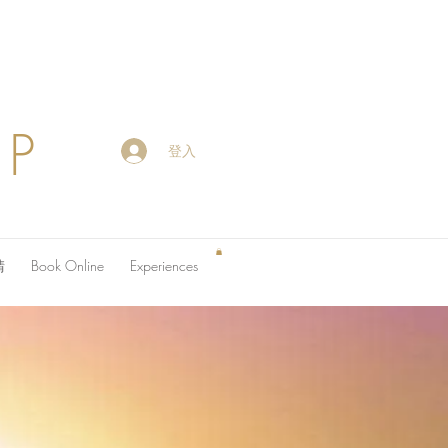
OP
登入
請
Book Online
Experiences