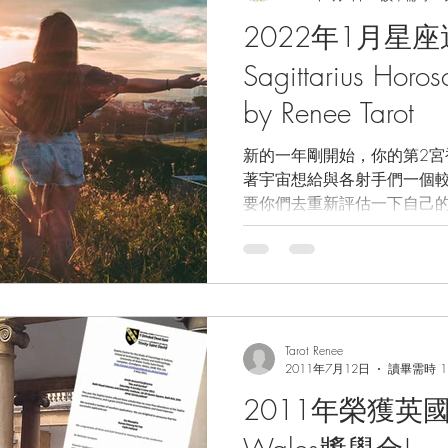
2022年1月星座
Sagittarius Horos
by Renee Tarot
新的一年剛開始，你的第2宮
著宇宙想給與各射手們一個
要你們去重新評估一下自己的
是什麼﹑什麼東西對你來說
所擁有的一切是否你真正想追求
Tarot Renee
2011年7月12日
讀畢需時 1
2011年榮獲英國大學U