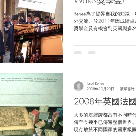
Wales獎學金!
Renee為了提昇自我的知識
外交流。於2011年因成綪
獎學金及有機會到英國與多
家會面交流，例如：世界知名占星天后
Kristen Lippincott、 Dr....
Tarot Renee
2008年10月23日
讀畢需時 
2008年英國法
大多的塔羅牌都富有不同時
傳至今幾乎已傳遍整個世界
現存放於不同國家的國家級圖