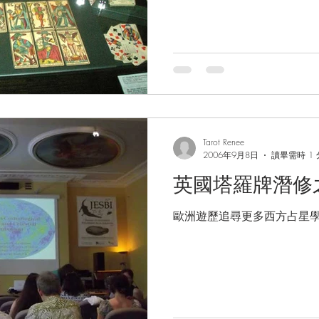
古典文化今次的旅程我到訪
館，National Library of Franc
Tarot Renee
2006年9月8日
讀畢需時 1
英國塔羅牌潛修
歐洲遊歷追尋更多西方占星