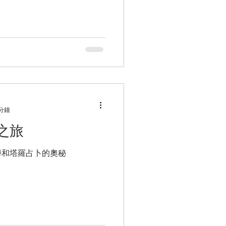
了多所國家級的圖書館及博物
e、Musee...
 分鐘
之旅
學和塔羅占卜的奧秘