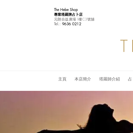
The Hebe Shop
專業塔羅牌占卜店
元朗合益廣場1樓C3號舖
Tel.:
9636 0212
T
主頁
本店簡介
塔羅師介紹
占