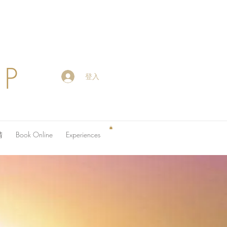
OP
登入
請
Book Online
Experiences