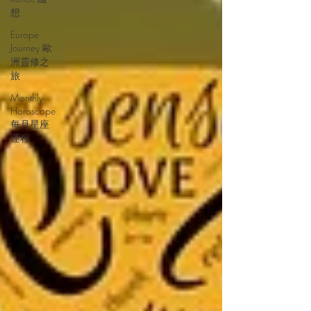
想
Europe
Journey 歐
洲靈修之
旅
Monthly
Horoscope
每月星座
運程