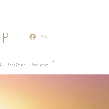
OP
登入
請
Book Online
Experiences