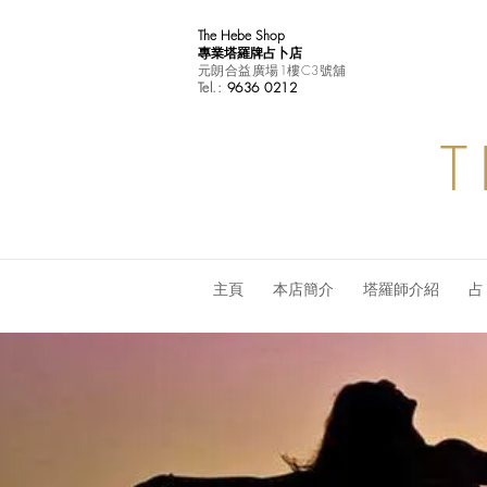
The Hebe Shop
專業塔羅牌占卜店
元朗合益廣場1樓C3號舖
Tel.:
9636 0212
T
主頁
本店簡介
塔羅師介紹
占