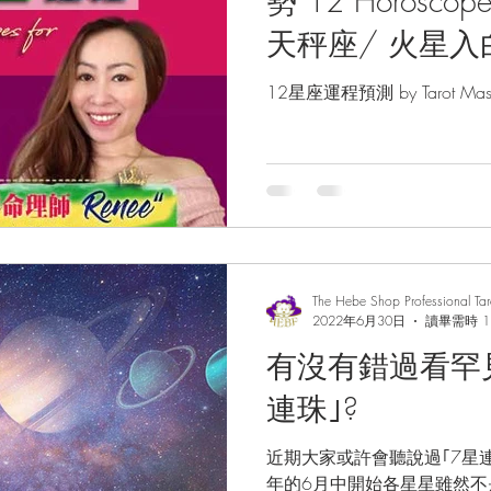
勢 12 Horoscope
天秤座/ 火星入
海王星/星座預測
12星座運程預測 by Tarot Maste
羅占卜/西洋命理師 
Master Renee
The Hebe Shop Professional Ta
2022年6月30日
讀畢需時 1
有沒有錯過看罕
連珠｣?
近期大家或許會聽說過｢7星連
年的6月中開始各星星雖然不