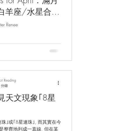
s for April：滿月
白羊座/水星合相
/ 幸運水晶/塔
r Renee
by Tarot
rot Reading
 分鐘
見天文現象｢8星
珠｣或｢8星連珠｣, 而其實在今
是整齊地列成一直線, 但在某