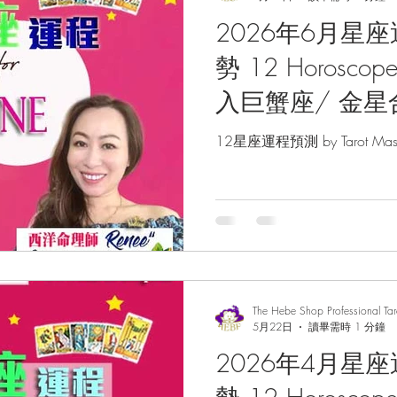
2026年6月星
勢 12 Horoscope
入巨蟹座/ 金星
獅子座/星座預測
12星座運程預測 by Tarot Maste
羅占卜/西洋命理師 
Master Renee
The Hebe Shop Professional Ta
5月22日
讀畢需時 1 分鐘
2026年4月星