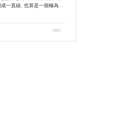
成一直線, 也算是一個極為罕
有的現象! 如果錯過了就要再等多183年! 而由古至今,...
CONNECT