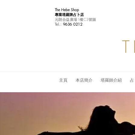
The Hebe Shop
專業塔羅牌占卜店
元朗合益廣場1樓C3號舖
Tel.:
9636 0212
T
主頁
本店簡介
塔羅師介紹
占