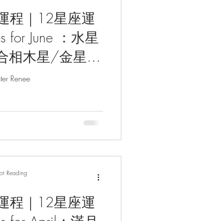
座運程｜12星座運
s for June ：水星
合相木星/金星入
/ 幸運水晶/塔
r Renee
by Tarot
rot Reading
座運程｜12星座運