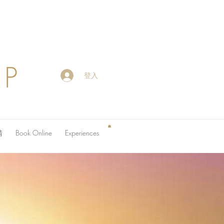
OP
登入
請
Book Online
Experiences