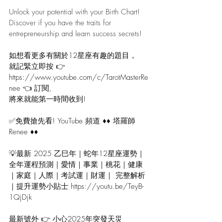
Unlock your potential with your Birth Chart! 
Discover if you have the traits for 
entrepreneurship and learn success secrets!
如想看更多有關於12星座有趣的題目，
就記緊立即按 👉
https://
www.youtube.com/c/TarotMasterRe
nee
 👈 訂閱, 
將來就能第一時間收到! 
✅免費搶先看! YouTube 頻道 ♦♦ 塔羅師 
Renee ♦♦ 
💡最新 2025 乙巳年｜蛇年12星座運勢｜
全年運程預測｜愛情｜事業｜桃花｜健康
｜家庭｜人際｜考試運｜財運｜ 完整解析
｜提升運勢小貼士 
https://youtu.be/TeyB-
1QjDjk
最新號外 👉 小心2025年突發天災 