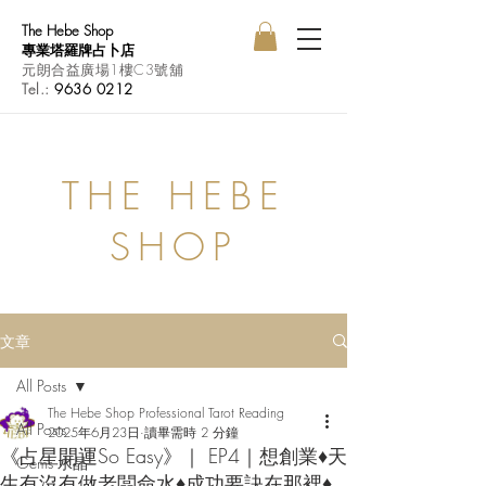
The Hebe Shop
專業塔羅牌占卜店
元朗合益廣場1樓C3號舖
Tel.:
9636 0212
THE HEBE
SHOP
文章
All Posts
The Hebe Shop Professional Tarot Reading
All Posts
2025年6月23日
讀畢需時 2 分鐘
《占星開運So Easy》｜ EP4｜想創業♦天
Gems 水晶
生有沒有做老闆命水♦成功要訣在那裡♦