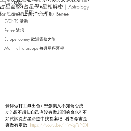
Tarot 塔羅
占星命盤♦占星學♦星相解密｜Astrology
Horoscope 星座
for Career🔮西洋命理師 Renee
EVENTS 活動
Renee 隨想
Europe Journey 歐洲靈修之旅
Monthly Horoscope 每月星座運程
覺得做打工無出色? 想創業又不知會否成
功? 想不想知自己有沒有做老闆的命水? 不
如試試從占星命盤中找答案吧! 看看命書是
否做有定數! 
https://youtu.be/NWqiTsPJ0XI