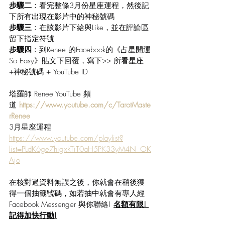
步驟二
：看完整條3月份星座運程，然後記
下所有出現在影片中的神秘號碼
步驟三
：在該影片下給與Like，並在評論區
留下指定符號
步驟四
：到Renee 的Facebook的《占星開運
So Easy》貼文下回覆，寫下>> 所看星座
+神秘號碼 + YouTube ID
塔羅師 Renee YouTube 頻
道 
https://www.youtube.com/c/TarotMaste
rRenee
3月星座運程
https://www.youtube.com/playlist?
list=PLdK6ge7higxkTiT0aH5PK33yM4N_OK
Ajo
在核對過資料無誤之後，你就會在稍後獲
得一個抽籤號碼，如若抽中就會有專人經
Facebook Messenger 與你聯絡! 
名額有限! 
記得加快行動!