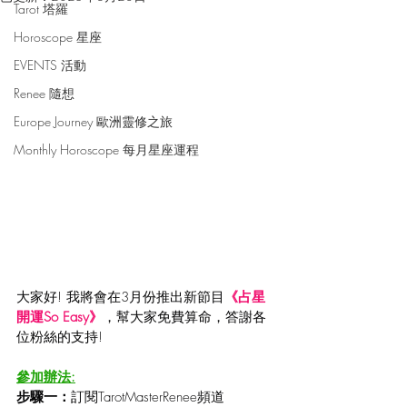
Tarot 塔羅
Horoscope 星座
EVENTS 活動
Renee 隨想
Europe Journey 歐洲靈修之旅
Monthly Horoscope 每月星座運程
大家好! 我將會在3月份推出新節目
《占星
開運So Easy》
，幫大家免費算命，答謝各
位粉絲的支持!
參加辦法:
步驟一：
訂閱TarotMasterRenee頻道