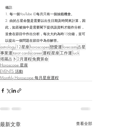
備註:
1. 每一個YouTube ID每月只有一個抽籤機會。
2. 由於占星命盤是需要以出生日期及時間來計算，因
此，如若被抽中是需要閣下提供該資料才能作分析，
並會在節目中作出分析，每次大約為時15分鐘，並可
以提出一個問題在節目中為你解答。
astrology
12星座
horoscopes
戀愛運
forecasts
占星
事業運
tarot cards
career
運程
星座
工作運
luck
塔羅占卜
2月運程
免費算命
Horoscope 星座
EVENTS 活動
Monthly Horoscope 每月星座運程
最新文章
查看全部