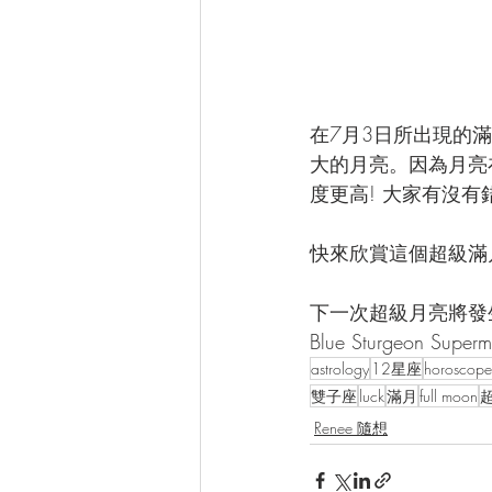
在7月3日所出現的
大的月亮。因為月亮
度更高! 大家有沒
快來欣賞這個超級滿
下一次超級月亮將發
Blue Sturgeon Sup
astrology
12星座
horoscope
雙子座
luck
滿月
full moon
Renee 隨想