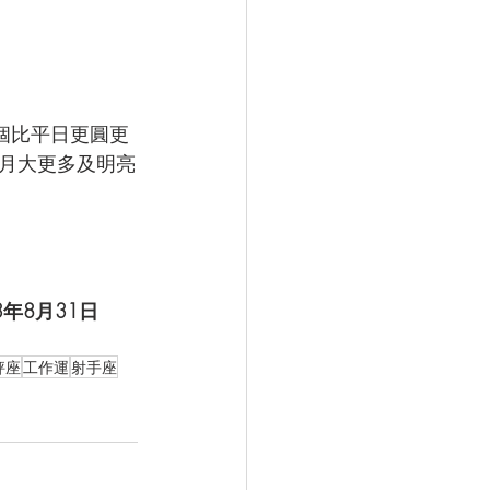
個比平日更圓更
月大更多及明亮
3年8月31日
秤座
工作運
射手座