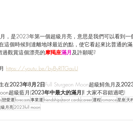
滿月，是2023年第一個超級月亮，意思是我們可以看到一
在這個時候到達離地球最近的點，使它看起來比普通的滿
有錯過觀賞這個漂亮的
摩羯座
滿月
及
許願呢?
月 
https://youtu.be/byByRlTGauU
生在
2023年8月2日
Full Sturgeon Moon
超級鱘魚月及
202
ermoon超級藍月(
2023年中最大的滿月)! 
大家不容錯過吧!
s
戀愛運
forecasts
事業運
friendships
tarot cards
career
運程
romance
星座
天
超級月亮
2023full moon