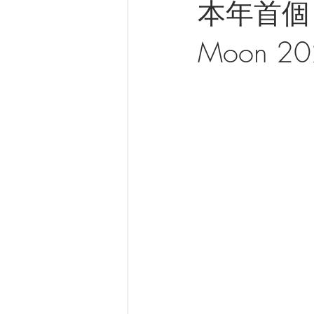
本年首個「超
Moon 20