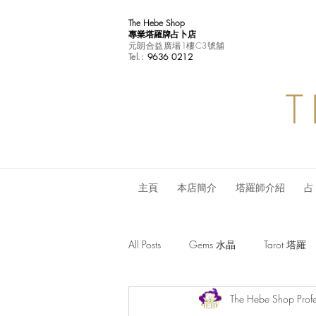
The Hebe Shop
專業塔羅牌占卜店
元朗合益廣場1樓C3號舖
Tel.:
9636 0212
T
主頁
本店簡介
塔羅師介紹
占
All Posts
Gems 水晶
Tarot 塔羅
The Hebe Shop Profe
Monthly Horoscope 每月星座運程