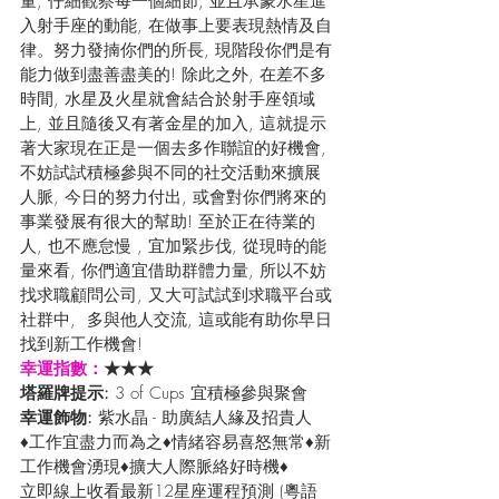
量, 仔細觀察每一個細節, 並且承蒙水星進
入射手座的動能, 在做事上要表現熱情及自
律。努力發揇你們的所長, 現階段你們是有
能力做到盡善盡美的! 除此之外, 在差不多
時間, 水星及火星就會結合於射手座領域
上, 並且隨後又有著金星的加入, 這就提示
著大家現在正是一個去多作聯誼的好機會, 
不妨試試積極參與不同的社交活動來擴展
人脈, 今日的努力付出, 或會對你們將來的
事業發展有很大的幫助! 至於正在待業的
人, 也不應怠慢 , 宜加緊步伐, 從現時的能
量來看, 你們適宜借助群體力量, 所以不妨
找求職顧問公司, 又大可試試到求職平台或
社群中,  多與他人交流, 這或能有助你早日
找到新工作機會!
幸運指數：
★★★
塔羅牌提示: 
3 of Cups 宜積極參與聚會
幸運飾物: 
紫水晶 - 助廣結人緣及招貴人
♦工作宜盡力而為之♦情緒容易喜怒無常♦新
工作機會湧現♦擴大人際脈絡好時機♦
立即線上收看最新12星座運程預測 (粵語