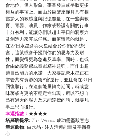
會地位、個人形象、事業發展或爭取更多
權益的事項上。而由於巨蟹座滿月具有相
當驚人的敏感度與記憶能量，在一些與教
育、育嬰、演員、作家或醫護有關的行事
十分有利，能讓你們以超出平日的洞察力
及創造力來完成任務。而值留意的就是，
在27日水星會與火星結合於你們的思想
宮，這就或會干擾到你們的思考力及耐
性，而變得更為急進及草率。同時，也或
會由於義務感或奉獻精神超強，而作出超
越自己能力的承諾。大家要記緊木星正在
掌管共有資源的第8宮逆行，並且會在31日
回復順行，在這個能量轉向期間，就或意
味著或有更的不穩定性出現，所以不想自
己有過大的壓力及未能達標的話，就要凡
事三思而後行。
幸運指數：
★★★★
塔羅牌提示:
 7 of Wands 成玏需堅毅意志
幸運飾物: 
白水晶 - 注入活躍能量及平衡身
心