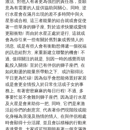
激活, 對他人有著更為強烈的責任感，並願
意為有需要的人提供協助與關心。同時, 逆
行水星會在滿月出現的差不多時間中與火
星形成合相, 這三者能量的結合就或會促使
著一些單身的獅子座, 對於追求快樂或愛情
更顯衝勁! 而由於水星正處於逆行, 這就或
會為你引來一些有關於舊對象或舊情人的
消息, 或是有些人會有衝動想傳遞一個祝福
的訊息給對方, 來重新建立聯繫的機會! 不
過, 值得關注的就是, 別因一時的感覺而胡
亂投入關係! 至於已有伴侶的獅子座們, 在
如此動盪的能量所帶動之下,  或許顯得比
平日更為忙碌! 因為似乎會想能佈置好家居
或是會更全情投入於日常生活或子女的事
務上, 有著密密麻麻的每日行程! 不過, 多
事要忙並不會難到獅子座們, 因為逆行水星
及火星是會來助你一把, 同時, 它們是來激
活起你們的創意宮, 代表著你們現階段或能
化身極為浪漫及熱情的情人, 在與伴侶相處
時會顯得十分活躍, 並且會以積極的行動來
表達愛意, 大家或可預期能有著一個充滿激