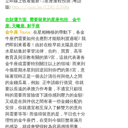
立即線上收看最新12星座運程預測 (粵語
版) 
https://youtu.be/CDKI_D3-YAk
在財運方面, 需要留意的星座包括:  金牛
座､天蠍座､射手座
金牛座 Taurus:
 在星相轉移的帶動下，各金
牛座們需要如何去應對才能順利渡過呢? 我
們即刻來看看！由於在較早前太陽及逆行
水星結集於掌管法律﹑合約﹑買賣﹑高等
教育及與宗教有關的第9宮，這就代表著各
金牛座或需要特別關注以上的領域! 而來到
今個星期水星則回逆回到你們的第8宮，意
味著現時正是一個去計清任何與他人之間
的金錢瓜葛，例如: 正申請銀行借貸, 你就
要以長遠的承擔力作考量，不適宜只顧現
時的需要而冒險借下讓你感到壓力的金額! 
又或是在與伴侶之間有著一些金錢分配的
安排，你就適宜相互深入了解雙方的意向
與需要等等! 而值得留意的是，平日也十分
理性的金牛座們，在受到今個巨蟹座滿月
的感染，就或會變得較為容易感情用事，