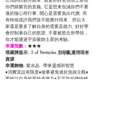
出現的巨額月結單, 就要好好去領悟土星在
你們娛樂宮的意義, 它是想來告誡你們不要
過於隨心而行事, 開心是需要負出代價, 而
有時候或許我們並不能應付得來,  所以大
家還是要多了解自身的需要及能力, 好好學
會控制著自己的慾望, 不要被慾念所帶領，
你才能通過宇宙嚴師土星的考驗。
幸運指數：
★★★
塔羅牌提示: 5 of Pentacles 別胡亂運用現有
資源
幸運飾物: 
紫水晶 - 帶來靈感和智慧
♦消費宜設有限度♦做事避免過於急躁主觀♦
要檢討自身的風險承擔力♦不宜急於賺快錢
♦
立即線上收看最新12星座運程預測 (粵語
版) 
https://youtu.be/YDxKu6wYzY8
射手座 Sagittarius:
 從今個星期的星相來
看，各射手座們的那個領域會受到振盪呢? 
我們一齊來探究吧！  今年最後一次的水星
逆行，在較早前已干擾著掌管正財的第2