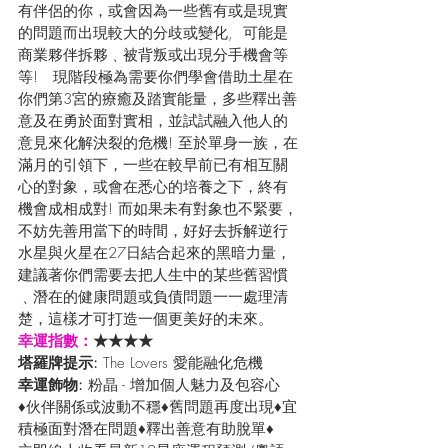
有伴侶的你，或會因為一些舊有或是現實
的問題而出現較大的分歧或變化,  可能是
商業夥伴拆夥﹑被背叛或出現分手機會等
等!   現階段極為需要你們學會借助土星在
你們第3宮的療癒及踏實能量，多些釋出善
意及在勇於面對實相，並試試融入他人的
意見來化解決裂的危機! 至於單身一族，在
滿月的引領下，一些在較早前已有相互關
心的對象，或會在悉心的培養之下，終有
機會成相成對! 而如果未有對象也不緊要，
不妨先善用當下的時間，好好去拆解逆行
水星與火星在27日結合起來的黑暗力量，
建議著你們需要去把人生中的某些舊習慣
﹑潛在的健康問題或負債問題一一處理清
楚，這樣才可打造一個更美好的未來。 
幸運指數：
★★★★
塔羅牌提示: 
The Lovers 愛能融化危機
幸運飾物: 
粉晶 - 增加個人魅力及包容心
♦伙伴關係或波動不穩♦舊問題再度出現♦宜
積極面對潛在問題♦釋出善意有助脫單♦