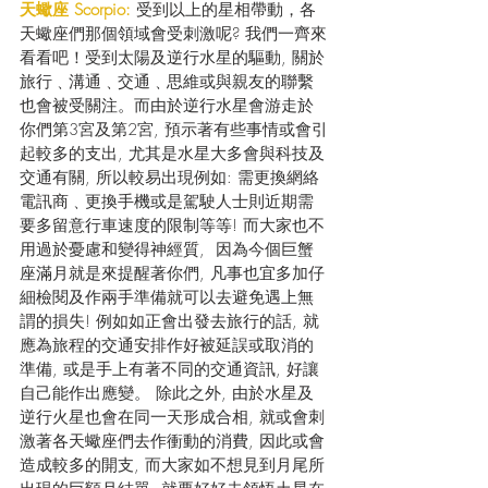
天蠍座 Scorpio:
 受到以上的星相帶動，各
天蠍座們那個領域會受刺激呢? 我們一齊來
看看吧！受到太陽及逆行水星的驅動, 關於
旅行﹑溝通﹑交通﹑思維或與親友的聯繫
也會被受關注。而由於逆行水星會游走於
你們第3宮及第2宮, 預示著有些事情或會引
起較多的支出, 尤其是水星大多會與科技及
交通有關, 所以較易出現例如: 需更換網絡
電訊商﹑更換手機或是駕駛人士則近期需
要多留意行車速度的限制等等! 而大家也不
用過於憂慮和變得神經質,  因為今個巨蟹
座滿月就是來提醒著你們, 凡事也宜多加仔
細檢閱及作兩手準備就可以去避免遇上無
謂的損失! 例如如正會出發去旅行的話, 就
應為旅程的交通安排作好被延誤或取消的
準備, 或是手上有著不同的交通資訊, 好讓
自己能作出應變。 除此之外, 由於水星及
逆行火星也會在同一天形成合相, 就或會刺
激著各天蠍座們去作衝動的消費, 因此或會
造成較多的開支, 而大家如不想見到月尾所