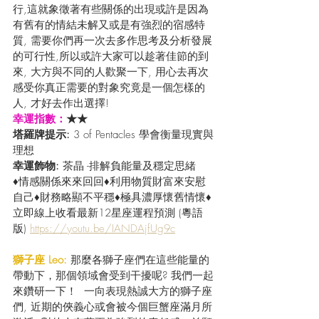
行,這就象徵著有些關係的出現或許是因為
有舊有的情結未解又或是有強烈的宿感特
質, 需要你們再一次去多作思考及分析發展
的可行性,所以或許大家可以趁著佳節的到
來, 大方與不同的人歡聚一下, 用心去再次
感受你真正需要的對象究竟是一個怎樣的
人, 才好去作出選擇!
幸運指數：
★★
塔羅牌提示: 
3 of Pentacles 學會衡量現實與
理想
幸運飾物: 
茶晶 -排解負能量及穩定思緒
♦情感關係來來回回♦利用物質財富來安慰
自己♦財務略顯不平穩♦極具濃厚懷舊情懷♦
立即線上收看最新12星座運程預測 (粵語
版) 
https://youtu.be/IANDAjfUg9c
獅子座 Leo: 
那麼各獅子座們在這些能量的
帶動下，那個領域會受到干擾呢? 我們一起
來鑽研一下！  一向表現熱誠大方的獅子座
們, 近期的俠義心或會被今個巨蟹座滿月所