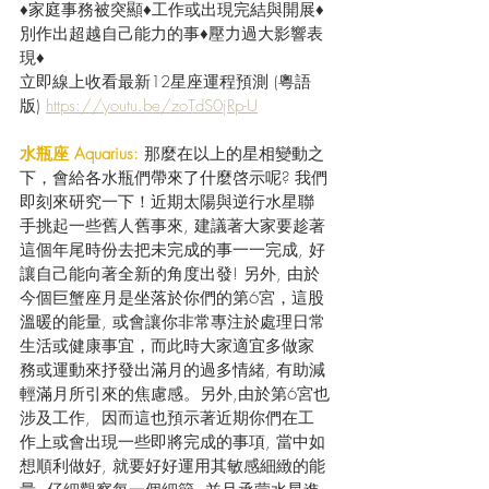
♦家庭事務被突顯♦工作或出現完結與開展♦
別作出超越自己能力的事♦壓力過大影響表
現♦
立即線上收看最新12星座運程預測 (粵語
版) 
https://youtu.be/zoTdS0jRp-U
水瓶座 Aquarius:
 那麼在以上的星相變動之
下，會給各水瓶們帶來了什麼啓示呢? 我們
即刻來研究一下！近期太陽與逆行水星聯
手挑起一些舊人舊事來, 建議著大家要趁著
這個年尾時份去把未完成的事一一完成, 好
讓自己能向著全新的角度出發! 另外, 由於
今個巨蟹座月是坐落於你們的第6宮，這股
溫暖的能量, 或會讓你非常專注於處理日常
生活或健康事宜，而此時大家適宜多做家
務或運動來抒發出滿月的過多情緒, 有助減
輕滿月所引來的焦慮感。另外,由於第6宮也
涉及工作,  因而這也預示著近期你們在工
作上或會出現一些即將完成的事項, 當中如
想順利做好, 就要好好運用其敏感細緻的能