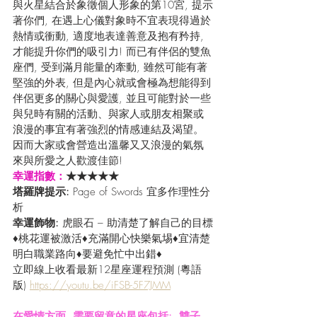
與火星結合於象徵個人形象的第10宮, 提示
著你們, 在遇上心儀對象時不宜表現得過於
熱情或衝動, 適度地表達善意及抱有矜持, 
才能提升你們的吸引力! 而已有伴侶的雙魚
座們, 受到滿月能量的牽動, 雖然可能有著
堅強的外表, 但是內心就或會極為想能得到
伴侶更多的關心與愛護, 並且可能對於一些
與兒時有關的活動、與家人或朋友相聚或
浪漫的事宜有著強烈的情感連結及渴望。
因而大家或會營造出溫馨又又浪漫的氣氛
來與所愛之人歡渡佳節!
幸運指數：
★★★★★
塔羅牌提示: 
Page of Swords 宜多作理性分
析
幸運飾物: 
虎眼石 – 助清楚了解自己的目標
♦桃花運被激活♦充滿開心快樂氣埸♦宜清楚
明白職業路向♦要避免忙中出錯♦
立即線上收看最新12星座運程預測 (粵語
版) 
https://youtu.be/iFSB-5F7JMM
在愛情方面, 需要留意的星座包括:  雙子