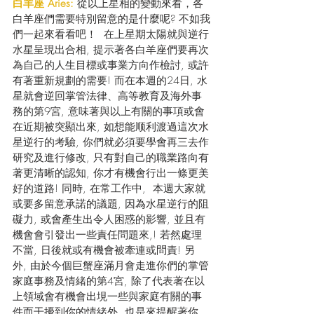
白羊座 Aries:
 從以上星相的變動來看，各
白羊座們需要特別留意的是什麼呢? 不如我
們一起來看看吧！  在上星期太陽就與逆行
水星呈現出合相, 提示著各白羊座們要再次
為自己的人生目標或事業方向作檢討, 或許
有著重新規劃的需要! 而在本週的24日, 水
星就會逆回掌管法律、高等教育及海外事
務的第9宮, 意味著與以上有關的事項或會
在近期被突顯出來, 如想能顺利渡過這次水
星逆行的考驗, 你們就必須要學會再三去作
研究及進行修改, 只有對自己的職業路向有
著更清晰的認知, 你才有機會行出一條更美
好的道路! 同時, 在常工作中,  本週大家就
或要多留意承諾的議題, 因為水星逆行的阻
礙力, 或會產生出令人困惑的影響, 並且有
機會會引發出一些責任問題來,! 若然處理
不當, 日後就或有機會被牽連或問責! 另
外, 由於今個巨蟹座滿月會走進你們的掌管
家庭事務及情緒的第4宮, 除了代表著在以
上領域會有機會出垷一些與家庭有關的事
件而干擾到你的情緒外, 也是來提醒著你