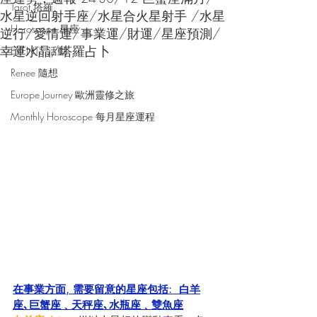
Tarot 塔羅
水星逆回射手座/水星合火星射手 /水星
Horoscope 星座
逆行/愛情運/事業運/財運/星座預測/
幸運水晶/塔羅占卜
EVENTS 活動
Renee 隨想
Europe Journey 歐洲靈修之旅
Monthly Horoscope 每月星座運程
在事業方面, 需要留意的星座包括:  白羊
座､巨蟹座﹑天秤座､水瓶座﹑雙魚座