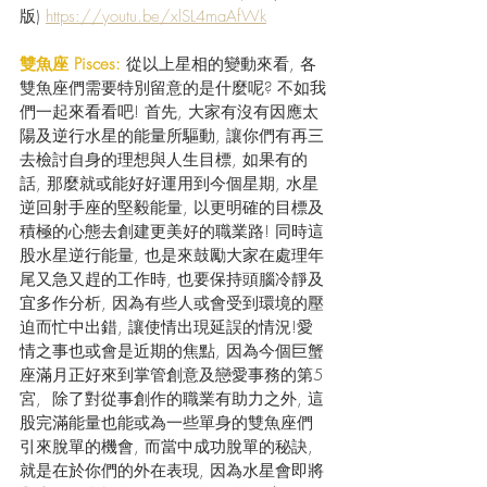
版) 
https://youtu.be/xlSL4maAfWk
雙魚座 Pisces:
 從以上星相的變動來看, 各
雙魚座們需要特別留意的是什麼呢? 不如我
們一起來看看吧! 首先, 大家有沒有因應太
陽及逆行水星的能量所驅動, 讓你們有再三
去檢討自身的理想與人生目標, 如果有的
話, 那麼就或能好好運用到今個星期, 水星
逆回射手座的堅毅能量, 以更明確的目標及
積極的心態去創建更美好的職業路! 同時這
股水星逆行能量, 也是來鼓勵大家在處理年
尾又急又趕的工作時, 也要保持頭腦冷靜及
宜多作分析, 因為有些人或會受到環境的壓
迫而忙中出錯, 讓使情出現延誤的情況!愛
情之事也或會是近期的焦點, 因為今個巨蟹
座滿月正好來到掌管創意及戀愛事務的第5
宮,  除了對從事創作的職業有助力之外, 這
股完滿能量也能或為一些單身的雙魚座們
引來脫單的機會, 而當中成功脫單的秘訣, 
就是在於你們的外在表現, 因為水星會即將