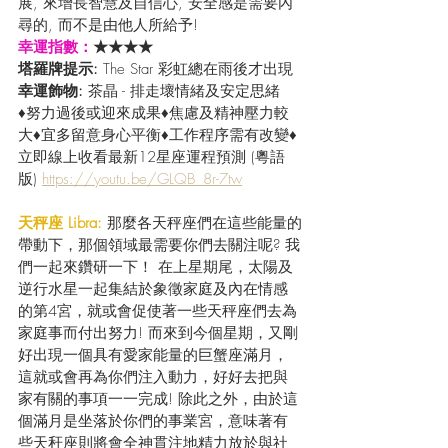
展, 來增長智慧及自信心, 安全感是需要內
尋的, 而不是由他人所給予!
幸運指數：
★★★★
塔羅牌提示: 
The Star 彩虹總在雨後才出現
幸運飾物: 
茶晶 - 排走壞情緒及安定思緒
♦努力過後或迎來成果♦焦慮及精神壓力較
大♦宜多留意身心平衡♦工作程序需有改變♦
立即線上收看最新12星座運程預測 (粵語
版) 
https://youtu.be/GLQB_8r-7tw
天秤座 Libra: 
那麼各天秤座們在這些能量的
帶動下，那個領域最需要你們去關注呢? 我
們一起來鑽研一下！ 在上星期尾，太陽及
逆行水星一起集結於象徵家庭及內在情感
的第4宮，就或會促使著一些天秤座們去為
家庭事而付出努力! 而來到今個星期，又剛
好出現一個具有愛家能量的巨蟹座滿月，
這就或會再為你們注入動力，好好去把與
家有關的事項一一完成! 除此之外，由於這
個滿月是坐落於你們的事業宮，意味著有
些天秆座則將會全神貫注地精力放於與社