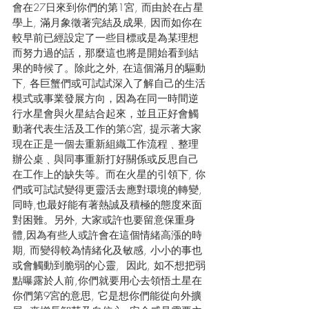
會在27日來到你們的第1宮, 而由於在占星
學上, 滿月象徵著完結及成果, 因而如你在
較早前已經設定了一些目標或是為某理想
而努力過的話，那麼這也將是開始看到結
果的時候了。除此之外, 在這個滿月的驅動
下, 各巨蟹們或可試試深入了解自己的生活
模式或事業發展方向，因為在同一時間逆
行水星會與火星結合起來，並且正好會觸
動著代表生活及工作的第6宮, 提示著大家
現在正是一個去重新組織工作流程﹑整理
辦公桌﹑與同事重新打好關係或反思自己
在工作上的缺失等。而在火星的引領下, 你
們或可試試變得更靈活去應對環境的轉變, 
同時,也最好能有著熱誠及積極的態度來面
對困難。另外, 大家或許也要留意保重身
體,因為有些人或許會在這個情緒高漲的時
期, 而變得較為情緒化及敏感, 小小的事也
或會觸動到脆弱的心靈,  因此, 如不想把弱
點曝露於人前,你們就要用心去領悟土星在
你們第9宮的意思, 它是想你們能從向外擴