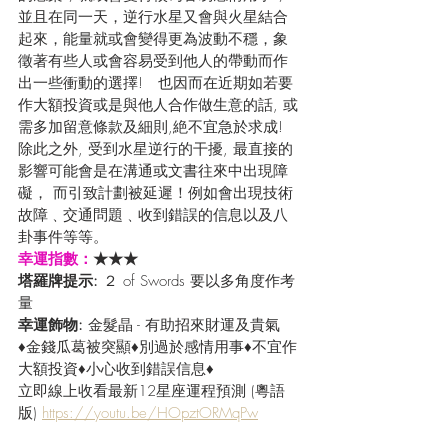
並且在同一天，逆行水星又會與火星結合
起來，能量就或會變得更為波動不穩，象
徵著有些人或會容易受到他人的帶動而作
出一些衝動的選擇!   也因而在近期如若要
作大額投資或是與他人合作做生意的話, 或
需多加留意條款及細則,絶不宜急於求成! 
除此之外, 受到水星逆行的干擾, 最直接的
影響可能會是在溝通或文書往來中出現障
礙， 而引致計劃被延遲！例如會出現技術
故障﹑交通問題﹑收到錯誤的信息以及八
卦事件等等。
幸運指數：
★★★
塔羅牌提示:
 ２ of Swords 要以多角度作考
量
幸運飾物: 
金髮晶 - 有助招來財運及貴氣
♦金錢瓜葛被突顯♦別過於感情用事♦不宜作
大額投資♦小心收到錯誤信息♦
立即線上收看最新12星座運程預測 (粵語
版) 
https://youtu.be/HOpztORMqPw