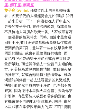
座､獅子座､摩羯座
雙子座 Gemini:
 那麼從以上的星相轉移來
看，各雙子們的大概趨勢會是如何呢? 我們
一起來分析一下！一向喜歡在人群中走來
走去的雙子座們, 在佳節的來臨, 就或會急
不及待地去與朋友歡聚一番, 大家或可有著
一個溫馨的相聚時光! 同時, 由於水星會逆
回射手座,並且正好是觸動著象徵伙伴或親
密關係的第7宮，意味著一些在較早前出現
問題的關係, 或會有重修舊好的機會, 而一
直也有很相愛的雙子座們則或會被這股能
量所帶動, 而想與伴侶去一些昔日去過的地
方, 有著極為濃厚的懷舊情懷, 並且在火星
的推動下, 就或會顯得特別熱情奔放, 極為
渴望能與伴侶一起去追尋更多的刺激感及
快樂! 而仍然單身的雙子座們, 也許都不愁
寂寞, 因為逆行水星與火星會聯手去為你穿
針引線, 有些舊情人或舊有曖昧的對象, 也
有機會在不同的地點與你相遇, 同時, 由於
木星即將在掌管因果業力的第12宮回復順