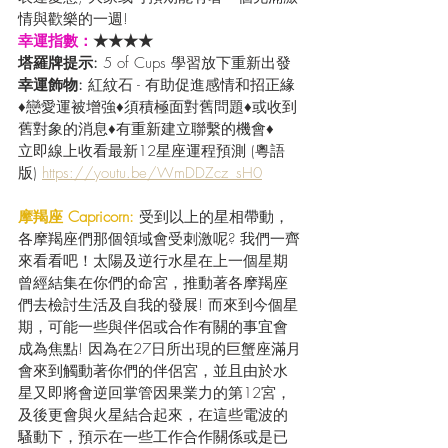
情與歡樂的一週! 
幸運指數：
★★★★
塔羅牌提示:
 5 of Cups 學習放下重新出發
幸運飾物: 
紅紋石 - 有助促進感情和招正緣
♦戀愛運被增強♦須積極面對舊問題♦或收到
舊對象的消息♦有重新建立聯繫的機會♦
立即線上收看最新12星座運程預測 (粵語
版) 
https://youtu.be/WmDDZcz_sH0
摩羯座 Capricorn:
 受到以上的星相帶動，
各摩羯座們那個領域會受刺激呢? 我們一齊
來看看吧！太陽及逆行水星在上一個星期
曾經結集在你們的命宮，推動著各摩羯座
們去檢討生活及自我的發展! 而來到今個星
期，可能一些與伴侶或合作有關的事宜會
成為焦點! 因為在27日所出現的巨蟹座滿月
會來到觸動著你們的伴侶宮，並且由於水
星又即將會逆回掌管因果業力的第12宮，
及後更會與火星結合起來，在這些電波的
騷動下，預示在一些工作合作關係或是已