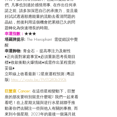
們, 凡事也別過於感情用事, 在作出任何承
諾之前, 請多加深思自己的承擔力 , 並且最
好試試透過順應能量的流動去看清問題的
晶結，然後利用這個機會把累積已久的問
題轉化為快速增長的時期。
幸運指數：
★★★
塔羅牌提示: 
The Hierophant  需從錯誤中覺
醒
幸運飾物: 
青金石 – 提高專注力及耐性
♦正向面對家庭事宜♦必須重新思考長期目
標♦收歛衝動火爆情緒♦或需作出某程度的
妥協♦
立即線上收看最新12星座運程預測 (粵語
版) 
https://youtu.be/PMTQR0b390k
巨蟹座 Cancer:
 在這些星相變動下，巨蟹
座的朋友要特別留意什麼呢? 我們一起來看
看吧！在上星期太陽與逆行水星就聯手推
動著你們去關注一些與他人有關的事務, 而
來到今個星期, 2023年的最後一個滿月就