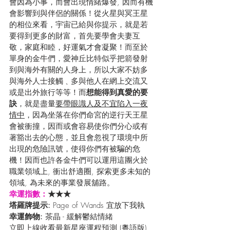
會因為小事，而會出現情緒爆發, 因而有機
會影響到與伴侶的關係！從火星與冥王星
的相位來看，宇宙已給與你提示，就是若
要得到更多的財富，首先要學會夫妻互
敬，家庭和睦，好運氣才會凝聚！而至於
單身的金牛們，愛神丘比特似乎把箭發射
到與海外有關的人身上，所以大家不妨多
與海外人士接觸﹑多與他人在網上交流又
或是出外旅行等等！而
想能得到真愛的要
訣
，就是盡量
要帶眼識人及不宜陷入一夜
情中
，因為坐落在你們命宮的逆行天王星
會被衝撞，因而或會容易使你們分心或有
著豁出去的心態，並且會忽視了環境中所
出現的危險訊號，使得你們有被騙的危
機！因而也許各金牛們可以運用這團火於
職業領域上, 衝出舒適圈, 探索更多未知的
領域, 為未來的事業發展舖路。
幸運指數：
★★★
塔羅牌提示: 
Page of Wands 宜放下我執
幸運飾物:
 茶晶 - 緩解鬱結情緒
立即上線收看最新星座運程預測 (粵語版) 