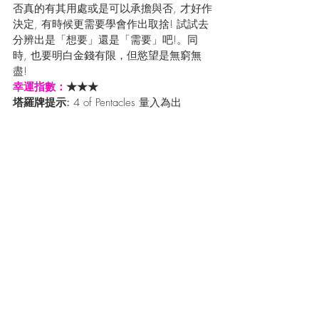
否真的有其用處或是可以承擔與否, 才好作
決定, 有時候更需要學會作出取捨! 試試去
分辨出是「想要」還是「需要」吧!。同
時, 也要明白金錢有限，但慾望是無窮無
盡!
幸運指數：
★★★
塔羅牌提示: 
4 of Pentacles 量入為出
幸運飾物: 
金髮晶 - 激活主財和偏財
立即上線收看最新星座運程預測 (粵語版) 
https://youtu.be/WJ17-tDqKwQ
射手座 Sagittarius:
 近期水星及金星也會引
領著大家去關注一下財務上的發展! 而在本
週金星就會進入
務實的
摩羯座中, 預示著大
家在處理錢財時或會傾向於以目標為本, 簡
單來說即是可以不花費的就盡量不想動用
金錢! 可惜, 由於金星會在11日會碰上變化
多端的逆行天王星, 象徵著有些射手座們或
會遇上一些不似你預期的開支, 暗示著或會
有破財的現象出現! 而現時海王星的模糊能