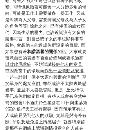
動, 有些人的人生角色或會有著不同的改
變, 同時也象徵著可能會一人分飾多角的傾
向, 可能是工作上需要做多一份工作, 又或
是即將為人父母, 需要飾演父母及為人子女
的角色等等! 除此之外, 已有伴侣的處女座
們, 因為生活的壓力, 也許近期沒有太多的
樂趣可言，對自己或子女的事也顯得非常
嚴格, 會想他人能達成你所設定的目標, 而
如果想有著
和諧溫馨的關係
的話, 大家就要
留意自己的表達有否過於鋒利或要求過高
以致吹毛求疵
, 不妨試試
接納他人的意見
, 
或因應當中的環境而
作出一些調動及安排
, 
一起去計劃一個令大家也興奮的活動吧! 至
於單身的處女座們, 雖然或許不太熱衷於戀
愛事, 並且不太喜歡冒險, 但是, 丘比特似
乎已為你們鎖定目標, 有些人或會有突然中
箭的機會! 不過由於金星會在11日與坐落第
9宮的逆行天王星有衝突, 因而預示著有些
人或較易受到他人的欺騙, 尤其是與海外有
關, 所以想避免遇上情感騙子, 就要特別留
意那些在網絡上認識到情投意合的人或在