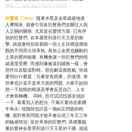
https://youtu.be/Hib0VHgbRmY
巨蟹座 Cancer: 
隨著水星及金星緩緩地進
入摩羯座, 就會引領各巨蟹座們去關注人與
人之關的關係, 尤其是在愛情方面, 已有伴
侶的巨蟹們, 在本週受到逆行天王星的衝
擊, 就或會特別容易因一些人生目標或價值
觀的不同而出現爭執, 再加上金星也觸動到
土星的壓抑能量, 有機會讓一些巨蟹們的情
緒過度受壓, 而感到像被逼到牆角一樣，會
想作出反駁或對峙。想化解這股怒氣, 你就
要明白什麼是「凡事皆有因果」的道理, 有
些事也許並不是單方面的問題, 大家不妨回
想一下怨恨的根源及學會反思自己，人生
才會有轉機。 同時, 也可試試找朋友傾訴
一下, 看看別人的想法, 千萬不要待在家鑽
牛角尖! 現階段也許是一個糾正問題的時
機, 面對舊有問題才能不會出現三年又三年
的輪迴情況! 至於單身的巨蟹們, 具穩重能
量的愛神金星受到逆行天王星的干擾, 就或