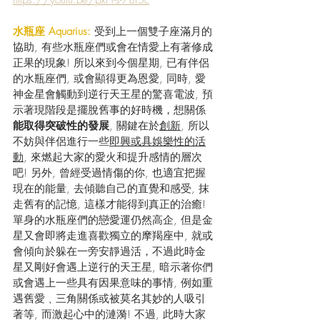
水瓶座 Aquarius: 
受到上一個雙子座滿月的
協助, 有些水瓶座們或會在情愛上有著修成
正果的現象! 所以來到今個星期, 已有伴侶
的水瓶座們, 或會顯得更為恩愛, 同時, 愛
神金星會觸動到逆行天王星的驚喜電波, 預
示著現階段是擺脫舊事的好時機，想關係
能取得突破性的發展
, 關鍵在於
創新
, 所以
不妨與伴侶進行一些
即興或具娛樂性的活
動
, 來燃起大家的愛火和提升感情的層次
吧! 另外, 曾經受過情傷的你, 也適宜把握
現在的能量, 去傾聽自己的直覺和感受, 抹
走舊有的記憶, 這樣才能得到真正的治癒!  
單身的水瓶座們的戀愛運仍然高企, 但是金
星又會即將走進喜歡獨立的摩羯座中, 就或
會傾向於躲在一旁安靜過活，不過此時金
星又剛好會遇上逆行的天王星, 暗示著你們
或會遇上一些具有因果意味的事情, 例如重
遇舊愛﹑三角關係或被莫名其妙的人吸引
著等, 而激起心中的漣漪! 不過, 此時大家