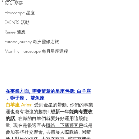
Tarot 塔羅
Horoscope 星座
EVENTS 活動
Renee 隨想
Europe Journey 歐洲靈修之旅
Monthly Horoscope 每月星座運程
在事業方面, 需要留意的星座包括: 白羊座
﹑獅子座﹑ 雙魚座
白羊座 Aries: 
受到金星的帶動, 你們的事業
運也會有增強的趨勢! 
想新一年能夠有豐收
的話
, 在職的白羊們就要好好運用這股能
量, 現在是很適宜去
聯絡一下新舊客戶
或是
參加某些社交聚會
, 去
擴展人際脈絡
, 累積
他人對你的信任, 大家在將來, 就或有機會