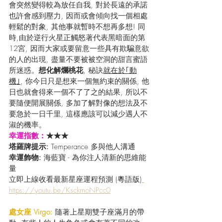
會突然變得較為放任自我, 對於長遠的承諾
也許會感到壓力, 因而或會傾向找一個相處
輕鬆的對象, 其他事就暫時不想再多想! 同
時,由於逆行火星正觸怒著代表黑暗面的第
12宮, 因而大家或要留意一些具有欺騙意欲
的人的出現, 盡量不要被被空洞的甜言蜜語
所迷惑。
想化解爛桃花
, 秘訣
就在於｢動
機｣
, 你今日只是想來一個無約束的關係, 他
日也就會得來一個不了了之的結果, 所以不
要隨便開展關係, 多加了解對像的想法及不
要急於一日千里, 這樣應該可以減少遇人不
淑的機率。
幸運指數：
★★★
塔羅牌提示: 
Temperance 多與他人溝通
幸運飾物: 
海藍寶 - 為你注人清新的思維能
量
立即上線收看最新星座運程預測 (粵語版)
https://youtu.be/KsckmoNPcc0
處女座 Virgo: 
隨著上星期雙子座滿月的帶