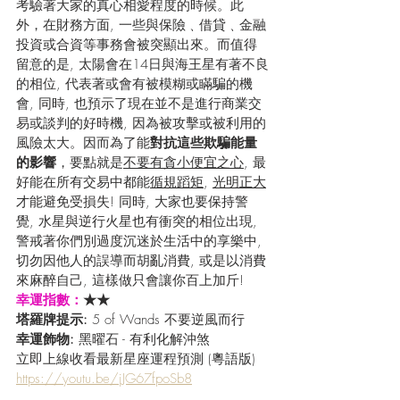
考驗著大家的真心相愛程度的時候。此
外，在財務方面, 一些與保險﹑借貸﹑金融
投資或合資等事務會被突顯出來。而值得
留意的是, 太陽會在14日與海王星有著不良
的相位, 代表著或會有被模糊或瞞騙的機
會, 同時, 也預示了現在並不是進行商業交
易或談判的好時機, 因為被攻擊或被利用的
風險太大。因而為了能
對抗這些欺騙能量
的影響
，要點就是
不要有貪小便宜之心
, 最
好能在所有交易中都能
循規蹈矩
, 
光明正大
才能避免受損失! 同時, 大家也要保持警
覺, 水星與逆行火星也有衝突的相位出現, 
警戒著你們別過度沉迷於生活中的享樂中, 
切勿因他人的誤導而胡亂消費, 或是以消費
來麻醉自己, 這樣做只會讓你百上加斤!
幸運指數：
★★
塔羅牌提示: 
5 of Wands 不要逆風而行
幸運飾物: 
黑曜石 - 有利化解沖煞
立即上線收看最新星座運程預測 (粵語版) 
https://youtu.be/jJG67fpoSb8