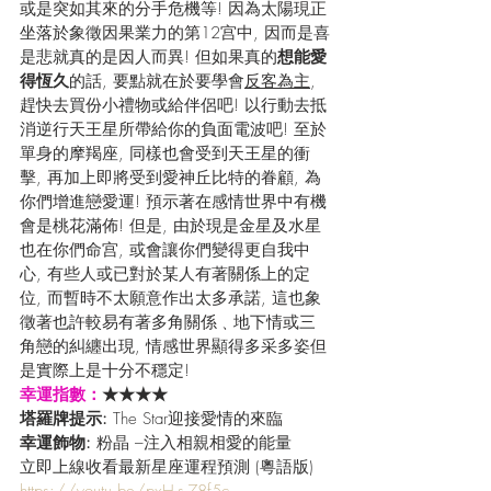
或是突如其來的分手危機等! 因為太陽現正
坐落於象徵因果業力的第12宫中, 因而是喜
是悲就真的是因人而異! 但如果真的
想能愛
得恆久
的話, 要點就在於要學會
反客為主
, 
趕快去買份小禮物或給伴侶吧! 以行動去抵
消逆行天王星所帶給你的負面電波吧! 至於
單身的摩羯座, 同樣也會受到天王星的衝
擊, 再加上即將受到愛神丘比特的眷顧, 為
你們增進戀愛運! 預示著在感情世界中有機
會是桃花滿佈! 但是, 由於現是金星及水星
也在你們命宫, 或會讓你們變得更自我中
心, 有些人或已對於某人有著關係上的定
位, 而暫時不太願意作出太多承諾, 這也象
徵著也許較易有著多角關係﹑地下情或三
角戀的糾纏出現, 情感世界顯得多采多姿但
是實際上是十分不穩定!
幸運指數：
★★★★
塔羅牌提示: 
The Star迎接愛情的來臨
幸運飾物: 
粉晶 –注入相親相愛的能量
立即上線收看最新星座運程預測 (粵語版) 
https://youtu.be/pxH-s-78f5c