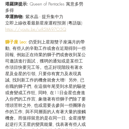
塔羅牌提示:
 Queen of Pentacles 寓意多勞
多得
幸運飾物:
 紫水晶 - 提升集中力
立即上線收看最新星座運程預測 (粵語版) 
https://youtu.be/urR5XA97O5Q
獅子座 Leo: 
仍受到上星期雙子座滿月的帶
動, 有些人的辛勤工作或會在近期得到一些
回報, 例如正在待業的獅子們或會收到某公
司邀請進行面試﹑獲聘的通知或是某些工
作項目快要完工等。也正好現階段有著水
星及金星的引領, 只要你有實力及表現真
誠, 找到新工作的機會就會大增!  另外, 已
在職的獅子們, 在這個年尾受到水星的驅使
或會變成工作狂, 同時, 在11日金星也會進
入你們的工作宫, 象徵著有些獅子們除了要
埋頭苦幹之外, 也或需要去參與一些團隊合
作的工作, 與不同層面的人有著大量的接觸
機會。而值得留意的是在同一日, 金星撞擊
起逆行天王星的變異能量, 伐表著有些人或