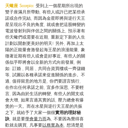
天蠍座 Scorpio: 
受到上一個星期所出現的
雙子座滿月所帶動, 有些人或許已把某些承
諾或合作完結, 而因為金星即將與逆行天王
星呈現出不良的角度, 就或會把這股轉變的
電波發射到與伴侶之間的關係上, 預示著有
些天蠍們或需要在近期, 重新定下新的人生
計劃以開創更美好的明天! 另外, 再加上太
陽的正能量會激發起海王星的浪漫能量, 象
徵著近期有些人或會是好事近, 有些人的關
係似乎即將會以全新的方式向前發展, 例
如: 訂婚﹑同居﹑共同合資買樓或一齊儲錢
等, 試圖以各種承諾來促進關係的進步。不
過, 值得留意的地方是, 你們要謹言慎行, 
在作出任何承諾之前, 宜多作深思, 不要輕
言, 因為由於生活的轉變, 有些人的開支或
會大增, 如果言過其實的話, 壓力總會有爆
煲的一天。而在水星與逆行天王星的共振
之下, 就給予了大家一個很
實用的理財秘
訣
, 就是要
學會量力而
為, 不要因為覺得喜
歡就去購買, 凡事要
以務實為本
, 想清楚是