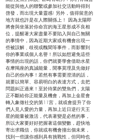
能從與他人的聯繫或參加社交活動時得到
啓發，而出現大量靈感! 另外，值得留意的
地方就也許是在人際關係上！ 因為太陽即
將會與坐落於你命宫的海王星形成不良相
位，提醒著大家盡量不要陷入與自己無關
的事情中，因為近期大家或有機會出現一
些被誤解﹑歧視或醜聞等事件，而影響到
你的事業或個人名譽！所以如想避免這些
事情的出現的話，你們就要學會借助水星
在摩羯座的真誠能量，閒事莫理及先做好
自己的份內事！若然有事需要澄清的話，
就要以簡單、容易明白的表達方式，去把
問題糾正過來！至於待業的雙魚們，太陽
正不斷給你正能量及機會，再加上金星會
轉入象徵社交的第11宫，就或會提升了你
們人見人愛的力量，再加上近日逆行天王
星的能量被激活，代表著變是必然的事，
所以大家要好好把握著這個變數，趕快地
寄出求職信，你就或有機會撞出個未來，
找到一些讓你感到具有挑戰性，但同時也