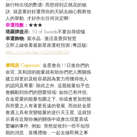
旅行時出現的艷遇! 而想得到正桃花的秘
訣, 就是要好好運用你的天賦去細心觀察他
人的舉動, 才好作出任何決定啊!
幸運指數：
★★★
塔羅牌提示: 
10 of Swords不要自尋煩惱
幸運飾物: 
紫水晶 - 激活直覺與智慧
立即上線收看最新星座運程預測 (粵語版) 
https://youtu.be/rciZxWx8m3U
摩羯座 Capricorn:
 金星會在11日進你們的
命宮, 其和諧的能量就有助你們把人際關係
建立得更好及較容易因為實力而獲得他人
的認同及尊重! 除此之外, 這股能量似乎也
會觸動到你們的戀愛領域! 如你已有伴侶, 
在金星愛的能量包圍之下, 你或會更加想能
與所愛之人有著更長遠的發展, 而由於金星
會遇上具有突變能量的逆行天王星, 這就預
示著在近期你倆的關係中或會出現驚喜或
驚嚇的事件, 例如: 突然從收到一些不似預
期的消息﹑喜獲禮物﹑一起去做即興之事