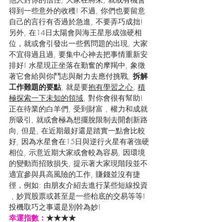
得到一些意外的收穫! 不過, 你們也要留意
自己的言行有否過於急進, 不要弄巧成拙! 
另外, 在14日太陽會與海王星形成強硬相
位，就或會引發出一些舊問題的出現, 大家
不宜得過且過, 要集中心神去把事情重新安
排好! 水星現正坐落在勤奮的摩羯中, 象徵
著它會給與你鬥志與耐力去應付挑戰, 
拆解
工作難題的要點
, 就是要
抱有學習之心
, 
積
極探索一下未知的領域
, 對你會很有幫助!  
正在待業的白羊們, 受到財富﹑權力和成就
所吸引, 就或會極為想擺脫限制去開創新路
向, 但是, 在近期最好還是踏實一點會比較
好, 因為水星會在15日與逆行火星有著強硬
相位, 示意近期大家或會較為容易, 因環境
的變動而招致損失, 提示著大家現階段並不
適宜參與具高風險的工作, 賺錢並沒有捷
徑，例如: 由朋友介紹去進行某些短線投資
﹑妙買股票或甚至是一些枱底的交易等等! 
投機取巧之事還是別幹為妙!
幸運指數：
★★★★