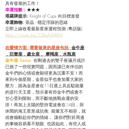
具有發展的工作！
幸運指數：
★★★
塔羅牌提示: 
Knight of Cups 向目標進發 
幸運飾物:
 茶晶 - 穩定浮躁的思緒
立即上線收看最新星座運程預測 (粵語版) 
https://youtu.be/T5ReAxKRIfM
在愛情方面, 需要留意的星座包括: 
金牛座
﹑巨蟹座﹑處女座﹑ 摩羯座﹑水瓶座
金牛座 Taurus: 
在剛過去的雙子座滿月或許
已挑了一些現實問題，因而讓已有伴侣的
金牛們的心情或會顯得更為沉重不安！而
來到今個星期，金星似乎也會加重大家的
壓力，因為金星會在11日遇上具反駁能量
的逆行天王星，預示著有些金牛們或會不
甘心受到限制，而不斷地挑戰命運的安
排！再加上太陽的堅持電波會在14日，與
休閒的海王星形成抗衡, 能量互不相容，就
或會煽動起你們的情緒， 讓你們對於周邊
的事物容易看不順眼, 也因如此，有些人或