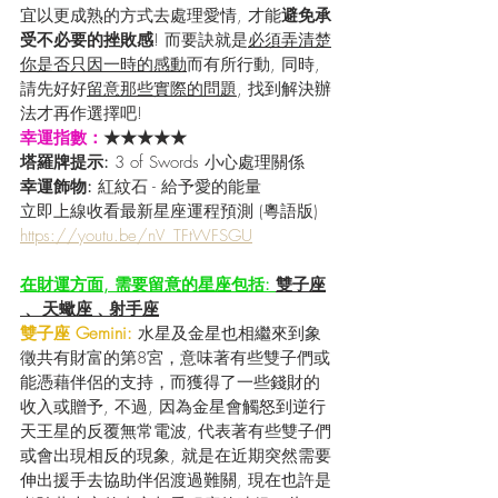
宜以更成熟的方式去處理愛情, 才能
避免承
受不必要的挫敗感
! 而要訣就是
必須弄清楚
你是否只因一時的感動
而有所行動, 同時, 
請先好好
留意那些實際的問題
, 找到解決辦
法才再作選擇吧! 
幸運指數：
★★★★★
塔羅牌提示: 
3 of Swords 小心處理關係
幸運飾物:
 紅紋石 - 給予愛的能量
立即上線收看最新星座運程預測 (粵語版) 
https://youtu.be/nV_TFtWFSGU
在財運方面, 需要留意的星座包括: 
雙子座
﹑ 天蠍座﹑射手座
雙子座 Gemini: 
水星及金星也相繼來到象
徵共有財富的第8宮，意味著有些雙子們或
能憑藉伴侶的支持，而獲得了一些錢財的
收入或贈予, 不過, 因為金星會觸怒到逆行
天王星的反覆無常電波, 代表著有些雙子們
或會出現相反的現象, 就是在近期突然需要
伸出援手去協助伴侶渡過難關, 現在也許是