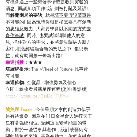
有機會遇上一些突發事情或是收到突發的
消息, 而讓某項工作或計劃被打亂及延誤! 
而
解開困局的要訣
, 就是
請不要假設某事是
不可能的
! 因為現時你就是極
需要具有創新
的思維及毅力
, 大家要學會
以不同的方式去
多作嘗試
, 同時, 也要試試傾聽他人的意
見, 抓住對方的需求，並將意見歸納入新方
案中,把舊經驗融合新的想法之中, 
集思廣
益
，就有助開創一條新出路!
幸運指數：
★★★
塔羅牌提示:
 The Wheel of Fortune 凡事皆
有可能
幸運飾物: 
金髮晶 - 增強勇氣及信心
立即上線收看最新星座運程預測 (粵語版) 
https://youtu.be/3ssDcHTU9hw
雙魚座 Pisces:
 今個星期大家的創造力似乎
是有待爆發, 因為在11日金星會與逆行天王
星有著強硬相位, 受到這股變革能量的帶
動，對於一些從事與創作﹑設計或藝術有
關的雙魚們來說, 甚為有助力！你們有機會