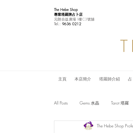
The Hebe Shop
專業塔羅牌占卜店
元朗合益廣場1樓C3號舖
Tel.:
9636 0212
T
主頁
本店簡介
塔羅師介紹
占
All Posts
Gems 水晶
Tarot 塔羅
The Hebe Shop Profe
Monthly Horoscope 每月星座運程