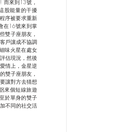
 而來到13號，
這股能量的干擾
作程序被要求重新
在16號來到掌
一些雙子座朋友，
客戶讓成不協調
妨細味火星在處女
評估現況，然後
愛情上，金星逆
的雙子座朋友，
要讓對方去猜想
侶來個短線旅遊
 至於單身的雙子
加不同的社交活