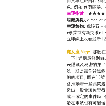
而只專注於自我的發
象, 例如:修剪頭髮
幸運指數：
★★★★
塔羅牌提示: 
Ace o
幸運飾物:
 虎眼石 –
♦事業或有新突破♦
立即線上收看最新12
處女座 Virgo: 
那麼在
一下! 近期最好別
表隱藏及秘密的第12
沒，或是讓你背黑鍋
朗的項目, 而在1
會推動着一些舊問題
造出一股會讓你變得
或不確定的事件時, 
潛在電波也有可能發