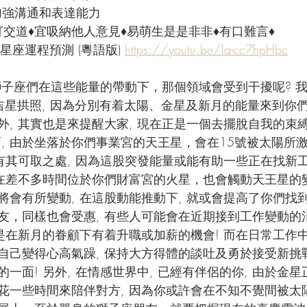
 加強溝通和表達能力
打交道♦宜吸納他人意見♦易萌生是是非非♦有口難言♦
星座運程預測 (粵語版) 
https://youtu.be/la-cc7hpHbc
子座們在這些能量的帶動下，那個領域會受到干擾呢? 
謂吉星拱照, 因為分別有着太陽、金星及新月的能量來到你們
外, 其實也是來提醒大家, 現在正是一個去擺脫自我的束
方面, 由於坐落於你們事業宮的天王星，會在15號被太陽所激
也有其可取之處, 因為這股突發能量或能有助一些正在找新
上在差不多時間位於你們財富宮的火星，也會觸動天王星的變
會有所變動, 在這股動能推動下, 就或會提高了你們找到
友，同樣也會受惠, 有些人可能會在近期接到工作變動的消
是在新月的眷顧下有着升職或加薪的機會! 而在日常工作中
自己變得心高氣躁, 保持大方得體的談吐及勇於接受新挑戰
一面! 另外, 在情感世界中, 已經有伴侶的你, 由於金星
花一些時間來陪伴對方, 因為你或許會在不知不覺間被太