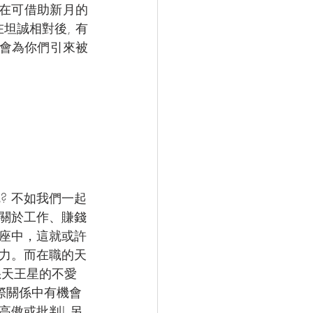
現在可借助新月的
坦誠相對後, 有
或會為你們引來被
? 不如我們一起
有關於工作、賺錢
座中，這就或許
力。而在職的天
怒天王星的不愛
際關係中有機會
傲或批判! 另