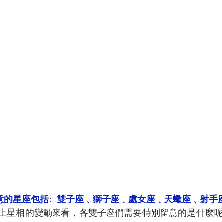
意的星座包括:  雙子座﹑獅子座﹑處女座﹑天蠍座﹑射手
上星相的變動來看，各雙子座們需要特別留意的是什麼呢