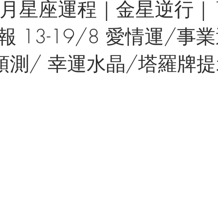
年8月星座運程｜金星逆行｜
 13-19/8 愛情運/事
預測/ 幸運水晶/塔羅牌提