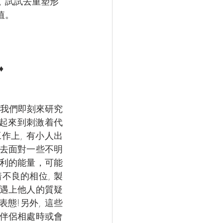
 試試去重塑形
值。
♦
 我們即刻來研究
一起來到刺激着代
作上, 有小人出
要去面對一些不明
不利的能量，可能
不良的相位, 製
 遇上他人的質疑
態!另外, 這些
與伴侶相處時或會