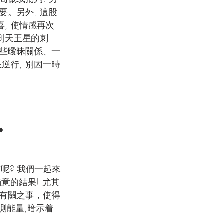
要。另外, 這股
, 使情感再次
到天王星的刺
一些曖昧關係、一
逆行, 別因一時
♦
呢? 我們一起來
意的結果! 尤其
有關之事，使得
測能量,暗示着