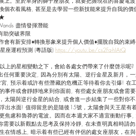
展上。至於單身的獅子座朋友，就要把握現在的喜慶電波,
、換個衣着風格, 甚至是去學習一些新技能來提升自我的價
★
f Wands 盡情發揮潛能
 有助突破界限
工作會有新安排♦轉換形象來提升個人價值♦擺脫自我的束縛
星座運程預測 (粵語版) 
https://youtu.be/cs2Fa-hIAtQ
以上的星相變動之下，會給各處女們帶來了什麼啓示呢?
做出任何重要決定, 因為分別有太陽、逆行金星及新月，
宮, 預示着或許有些潛藏的危機正等待着你去引爆! 在工
的事件或會靜靜地來到你面前, 有些處女座朋友或會需
3號，太陽與逆行金星的結合, 或會進一步結集了一些對你
浮出水面! 值得留意的是隨後15號，太陽會與天王星有着
更焦慮和魯莽的電波。因而在本週大家不適宜衝動行事,
你需要以新觀點去思考及保持冷靜, 在未查明真相時請勿表
生在情感上, 暗示着有些已經有伴侶的處女座朋友，在