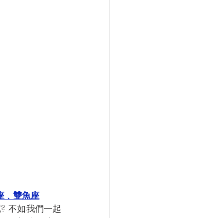
座﹑雙魚座
? 不如我們一起