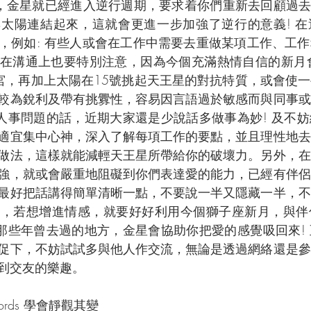
底，金星就已經進入逆行週期，要求着你們重新去回顧過去!
太陽連結起來，這就會更進一步加強了逆行的意義! 在
，例如: 有些人或會在工作中需要去重做某項工作、工
在溝通上也要特別注意，因為今個充滿熱情自信的新月會
宮，再加上太陽在15號挑起天王星的對抗特質，或會使
較為銳利及帶有挑釁性，容易因言語過於敏感而與同事或
起人事問題的話，近期大家還是少說話多做事為妙! 及不
適宜集中心神，深入了解每項工作的要點，並且理性地去
做法，這樣就能減輕天王星所帶給你的破壞力。另外，在
強，就或會嚴重地阻礙到你們表達愛的能力，已經有伴侶
最好把話講得簡單清晰一點，不要說一半又隱藏一半，不
時，若想增進情感，就要好好利用今個獅子座新月，與伴
覽那些年曾去過的地方，金星會協助你把愛的感覺吸回來!
促下，不妨試試多與他人作交流，無論是透過網絡還是參
到交友的樂趣。
Swords 學會靜觀其變