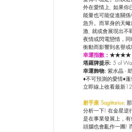
外在愛情上, 如果你
能量也可能促進關係
急升。而單身的天蠍
激, 就或會展現出不
夜情或閃電戀情，同時
衝動而影響到名譽或
幸運指數：
★★★★
塔羅牌提示: 
5 of 
幸運飾物: 
紫水晶 -
♦不可預測的愛情♦
立即線上收看最新12
射手座 Sagittarius: 
那
分析一下! 在金星
是在事業發展上，有
頭腦也會亂作一團!