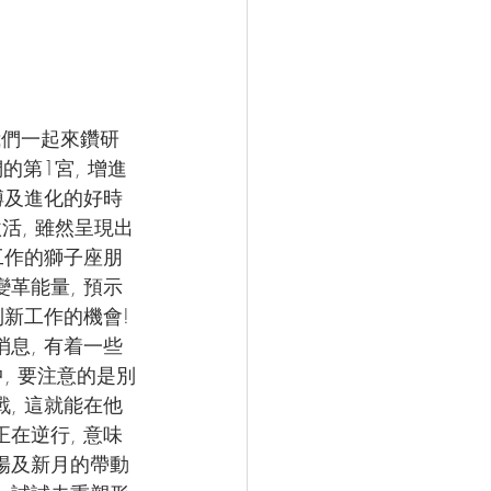
我們一起來鑽研
的第1宮, 增進
縛及進化的好時
活, 雖然呈現出
工作的獅子座朋
革能量, 預示
新工作的機會! 
息, 有着一些
, 要注意的是別
, 這就能在他
正在逆行, 意味
陽及新月的帶動