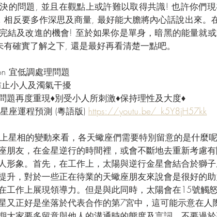
決的問題, 並且在觀點上或許難以取得共識! 也許你們
，相反要多作深思及商量, 最好能大膽將內心話說出來。在
完結及改進的機會! 至於如果你是單身，暗黑的能量就
未有確實了解之下, 還是最好再看清楚一點吧。
Moon 宜低調處理問題
 防止小人及濁氣干擾
舊問題再度重現♦別受小人所刺激♦保持理性及大度♦
星座運程預測 (粵語版) 
https://youtu.be/_k5Y8jH57kk
上星相的變動來看，各天蠍座們需要特別留意的是什麼呢
天蠍座朋友，在金星逆行的時間裡，或會不斷地去重新考慮
人形象。首先，在工作上，太陽與逆行金星會結合於獅子
提升，對於一些正在待業的天蠍座朋友來說會是很好的助
在工作上展現領導力。但是與此同時，太陽會在15號觸
星又正好是坐落於代表合作的第7宮中，這可能示意在人
期大家要多留意與他人的溝通時的態度及言詞，不要過於高