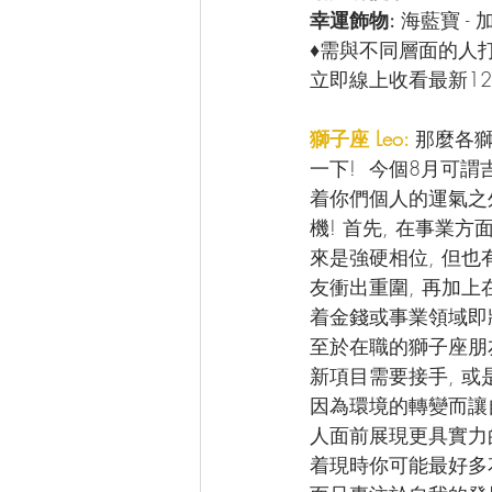
幸運飾物: 
海藍寶 -
♦需與不同層面的人
立即線上收看最新12
獅子座 Leo: 
那麼各獅
一下!  今個8月可
着你們個人的運氣之
機! 首先, 在事業
來是強硬相位, 但
友衝出重圍, 再加
着金錢或事業領域即將
至於在職的獅子座朋
新項目需要接手, 或
因為環境的轉變而讓
人面前展現更具實力的
着現時你可能最好多