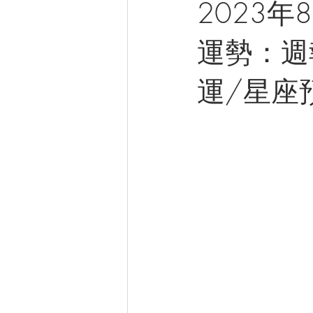
2023
運勢：週報
運/星座