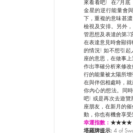
來看看吧!  在7月
金星的逆行能量會與
下，重複的意味甚濃
檢視及安排。另外，
管思想及表達的第3
在表達意見時會顯得
的情況! 如不想引
座的意思，在做事上
作出準確分析來修改
行的能量被太陽所增
在與伴侶相處時，就
你內心的想法。同
吧! 或是再次去遊
座朋友，在新月的催
動，你也有機會享受
幸運指數：
★★★★
塔羅牌提示: 
4 of 