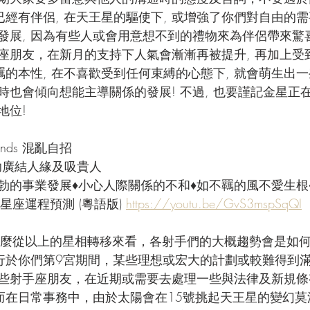
已經有伴侶, 在天王星的驅使下, 或增強了你們對自由的需
發展, 因為有些人或會用意想不到的禮物來為伴侶帶來驚喜
座朋友，在新月的支持下人氣會漸漸再被提升, 再加上受
羈的本性, 在不喜歡受到任何束縛的心態下, 就會萌生出
也會傾向想能主導關係的發展! 不過, 也要謹記金星正在
地位!
Wands 混亂自招
 助廣結人緣及吸貴人
蓬勃的事業發展♦小心人際關係的不和♦如不羈的風不愛生根
星座運程預測 (粵語版) 
https://youtu.be/GvS3mspSqQI
麼從以上的星相轉移來看，各射手們的大概趨勢會是如何
逆行於你們第9宮期間，某些理想或宏大的計劃或較難得到滿
些射手座朋友，在近期或需要去處理一些與法律及新規條
 而在日常事務中，由於太陽會在15號挑起天王星的變幻莫