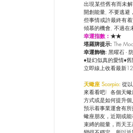
出現某些舊有而未解
開創能量, 不要逃避
些事情或許最終有着
傾慕的機會, 不過在
幸運指數：
★★
塔羅牌提示: 
The 
幸運飾物: 
黑曜石 -
♦疑幻似真的愛情♦
立即線上收看最新12
天蠍座 Scorpio: 
從以
來看看吧!  各個
方式或是如何提升個
預示着事業運會有所
蠍座朋友，近期或能
束縛的能量，而天王
變得不穩定。所以近