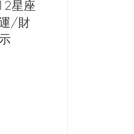
12星座
業運/財
示