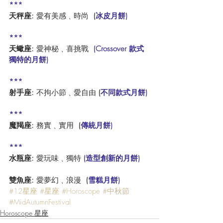
***
天秤座: 
愛有美感﹑時尚  
(
冰皮月餅)
***
天蠍座:
 愛神秘﹑喜挑戰  
(Crossover 款式
獨特的月餅)
***
射手座: 
不拘小節﹑愛自由 
(
不同款式月餅)
***
魔羯座: 
務實﹑實用  
(
傳統月餅)
***
水瓶座:
 愛玩味﹑獨特 
(造型創新的月餅)
雙魚座:
 愛夢幻﹑浪漫  
(
雪糕月餅)
#12星座
#星座
#Horoscope
#中秋節
#MidAutumnFestival
Horoscope 星座