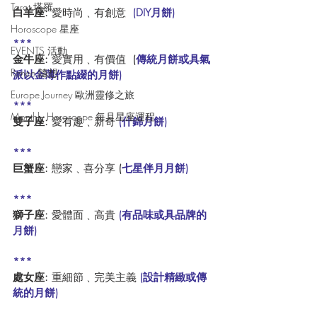
Tarot 塔羅
白羊座: 
愛時尚﹑有創意 
 (DIY月餅)
Horoscope 星座
***
EVENTS 活動
金牛座:
 愛實用﹑有價值  
(
傳統月餅或具氣
Renee 隨想
派以金薄作點綴的月餅)
Europe Journey 歐洲靈修之旅
***
Monthly Horoscope 每月星座運程
雙子座:
 愛有趣﹑新奇 
(什錦月餅)
***
巨蟹座: 
戀家﹑喜分享 
(
七星伴月月餅)
***
獅子座: 
愛體面﹑高貴
 (有品味或具品牌的
月餅)
***
處女座: 
重細節﹑完美主義 
(設計精緻或傳
統的月餅)