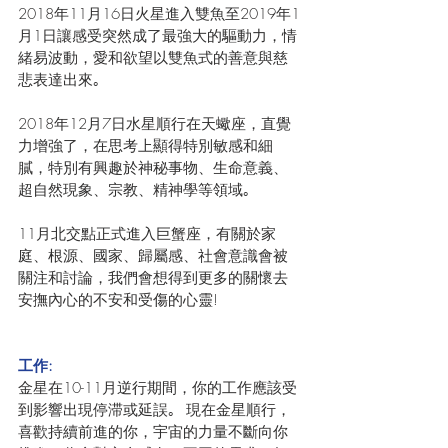
2018年11月16日火星進入雙魚至2019年1
月1日讓感受突然成了最強大的驅動力，情
緒易波動，愛和欲望以雙魚式的善意與慈
悲表達出來｡
2018年12月7日水星順行在天蠍座，直覺
力增強了，在思考上顯得特別敏感和細
膩，特別有興趣於神秘事物、生命意義、
超自然現象、宗教、精神學等領域｡
11月北交點正式進入巨蟹座，有關於家
庭、根源、國家、歸屬感、社會意識會被
關注和討論，我們會想得到更多的關懷去
安撫內心的不安和受傷的心靈!
工作:
金星在10-11月逆行期間，你的工作應該受
到影響出現停滞或延誤｡  現在金星順行，
喜歡持續前進的你，宇宙的力量不斷向你