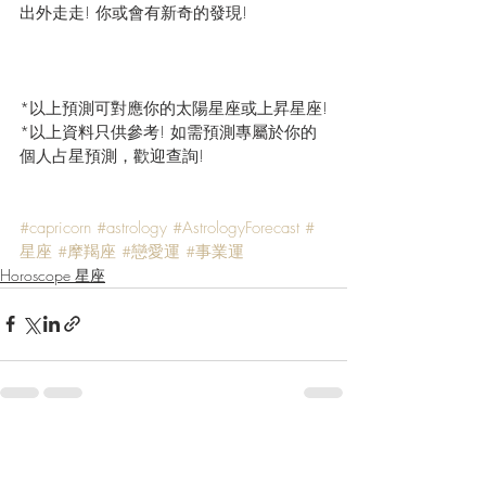
出外走走! 你或會有新奇的發現!
*以上預測可對應你的太陽星座或上昇星座!
*以上資料只供參考! 如需預測專屬於你的
個人占星預測，歡迎查詢!
#capricorn
#astrology
#AstrologyForecast
#
星座
#摩羯座
#戀愛運
#事業運
Horoscope 星座
最新文章
查看全部