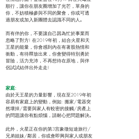
順行，讓你在朋友圈增加了光芒，單身的
你，不妨積極參與不同的聚會，你或可透
過朋友或加入新團體去認識不同的人｡
而有伴的你，不要讓自己因為忙於事業而
忽略了對方! 在2019年初，結合火星和天
王星的能量，你會感到內在有著股熱情和
衝動，有待釋放出來，你會變得特別勇於
冒險，活力充沛，不再想待在原地，與伴
侶試試結伴出外走走! 
家庭:
由於天王星的力量影響，現在至2019年初
容易有家庭上的變動，例如: 搬家/電器突
然壞掉/需要與家人有較密的接觸/房產上
的問題讓你有點煩惱，請耐心把問題解決｡
此外，火星正在你的第3宫象徵短途旅行/
兄弟姐妹/鄰居，你或會即興與家人或朋友