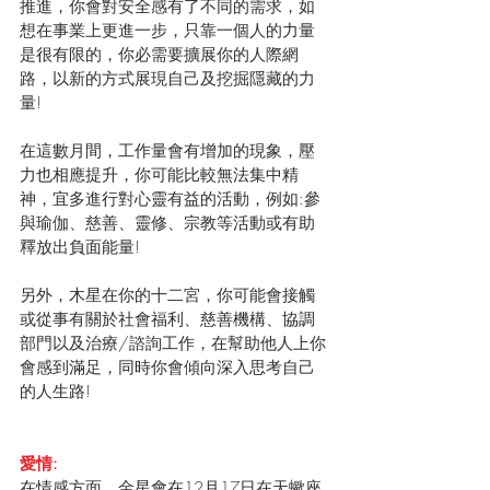
推進，你會對安全感有了不同的需求，如
想在事業上更進一步，只靠一個人的力量
是很有限的，你必需要擴展你的人際網
路，以新的方式展現自己及挖掘隱藏的力
量!
在這數月間，工作量會有增加的現象，壓
力也相應提升，你可能比較無法集中精
神，宜多進行對心靈有益的活動，例如:參
與瑜伽、慈善、靈修、宗教等活動或有助
釋放出負面能量!
另外，木星在你的十二宮，你可能會接觸
或從事有關於社會福利、慈善機構、協調
部門以及治療/諮詢工作，在幫助他人上你
會感到滿足，同時你會傾向深入思考自己
的人生路!
愛情:
在情感方面，金星會在12月17日在天蠍座