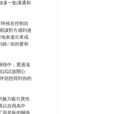
加多一點溝通和
有時候在控制自
易讓對方感到迷
確地表達出來或
到妳/你的愛和
關係中，透過滋
妨試試放開心
伴侶想得到你的
魅力吸引異性 
過以自我為中
工與老板的關係