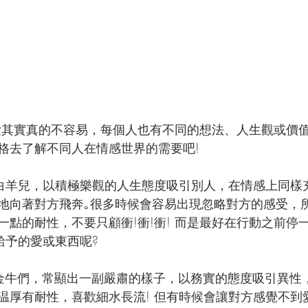
格去了解不同人在情感世界的需要吧!
的白羊兒，以積極樂觀的人生態度吸引別人，在情感上同樣
地向著對方飛奔｡很多時候會容易出現忽略對方的感受，
一點的耐性，不要只顧衝!衝!衝! 而是最好在行動之前停
予的愛或東西呢? 
金牛們，常顯出一副嚴肅的樣子，以務實的態度吸引異性
温厚有耐性，喜歡細水長流! 但有時候會讓對方感覺不到