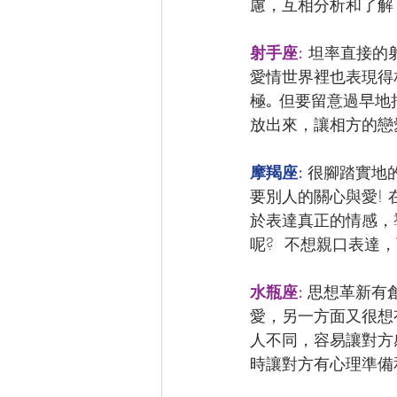
慮，互相分析和了解
射手座:
 坦率直接的
愛情世界裡也表現得
極｡ 但要留意過早
放出來，讓相方的戀
摩羯座: 
很腳踏實地
要別人的關心與愛!
於表達真正的情感，
呢?  不想親口表達
水瓶座: 
思想革新有
愛，另一方面又很想
人不同，容易讓對方
時讓對方有心理準備