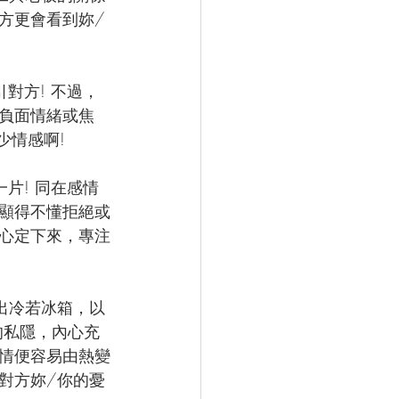
方更會看到妳/
對方! 不過，
負面情緒或焦
少情感啊!
片! 同在感情
顯得不懂拒絕或
把心定下來，專注
出冷若冰箱，以
的私隱，內心充
情便容易由熱變
對方妳/你的憂