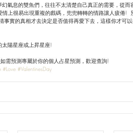
夢幻氣息的雙魚們，往往不太清楚自己真正的需要，從而
在愛情上很易出現重複的戲碼，兜兜轉轉的情路讓人疲倦! 
清事實的真相才去決定是否值得再愛下去，這樣你才可以
的太陽星座或上昇星座!
! 如需預測專屬於你的個人占星預測，歡迎查詢!
e
#Love
#ValentinesDay