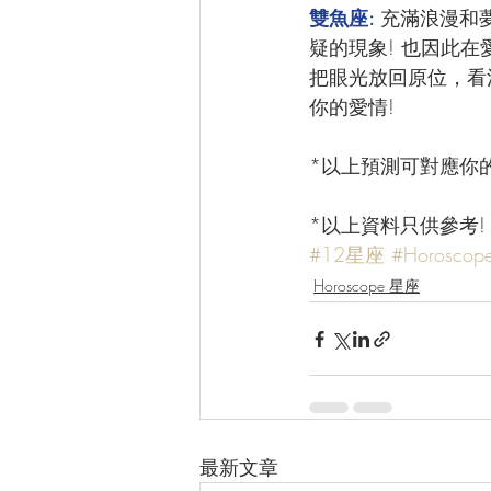
雙魚座: 
充滿浪漫和
疑的現象! 也因此
把眼光放回原位，看
你的愛情!
*以上預測可對應你
*以上資料只供參考
#12星座
#Horoscop
Horoscope 星座
最新文章