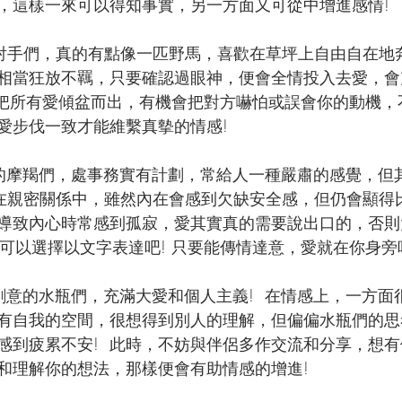
，這樣一來可以得知事實，另一方面又可從中增進感情! 
射手們，真的有點像一匹野馬，喜歡在草坪上自由自在地奔
相當狂放不羈，只要確認過眼神，便會全情投入去愛，會
地把所有愛傾盆而出，有機會把對方嚇怕或誤會你的動機，
愛步伐一致才能維繫真摰的情感!
的摩羯們，處事務實有計劃，常給人一種嚴肅的感覺，但
 在親密關係中，雖然內在會感到欠缺安全感，但仍會顯得
導致內心時常感到孤寂，愛其實真的需要說出口的，否則
，可以選擇以文字表達吧! 只要能傳情達意，愛就在你身旁
創意的水瓶們，充滿大愛和個人主義!  在情感上，一方面
有自我的空間，很想得到別人的理解，但偏偏水瓶們的思
感到疲累不安!  此時，不妨與伴侶多作交流和分享，想
和理解你的想法，那樣便會有助情感的增進!