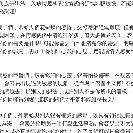
角度去出法，欠缺情趣和表達情愛的步伐比較緩慢｡ 若能
樂趣! 
雙子們，常給人們花蝴蝶的感覺，交際應酬絶無難度! 但
現困難，在情感關係中溝通雖然多，但大多留於表面，容
/你的需要是什麼! 可能你需要自己想清楚你的需要，明
/你的誠意，再加上你別出心裁的心思，定能讓情人感受
保護感的巨蟹們，擁有纖細的心靈，很害怕被傷害，在親密
，會容易出現過於敏感的現象，從而與伴侶產生磨擦! 不
的感覺去判斷別人的想法，或許別人不是你所想的這樣，
/你同樣得到愛! 這樣的關係才平衡和能維持長久!
獅子們，外表給與別人很有權威的感覺，以具有領袖風範的
人為樂， 會樂於協助另一半打點生活事務｡ 會容易出現太
對方是否真的需要妳/你的付出，到了最後可能只會像員