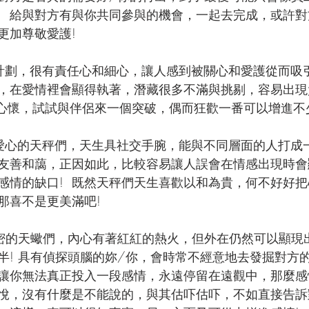
!  給與對方有與你共同參與的機會，一起去完成，或許對
更加尊敬愛護!
計劃，很有責任心和細心，讓人感到被關心和愛護從而吸引
，在愛情裡會顯得執著，潛藏很多不滿與挑剔，容易出現
放心懷，試試與伴侶來一個突破，偶而狂歡一番可以增進不
愛心的天秤們，天生具社交手腕，能與不同層面的人打成一
友善和藹，正因如此，比較容易讓人誤會在情感出現時會
感情的缺口!  既然天秤們天生喜歡以和為貴，何不好好
那喜不是更美滿吧!
秘密的天蠍們，內心有著紅紅的熱火，但外在仍然可以顯現
半! 具有偵探頭腦的妳/你，會時常不經意地去發掘對方
讓你無法真正投入一段感情，永遠停留在遠觀中，那麼感
情相悅，沒有什麼是不能說的，與其估吓估吓，不如直接告訴