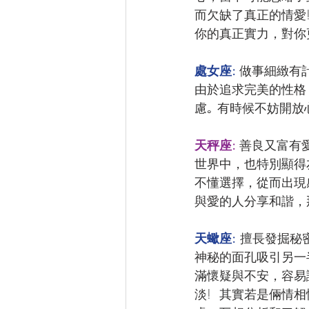
而欠缺了真正的情愛
你的真正實力，對你
處女座: 
做事細緻有
由於追求完美的性格
慮｡ 有時候不妨開
天秤座: 
善良又富有
世界中，也特別顯得
不懂選擇，從而出現
與愛的人分享和諧，
天蠍座:
 擅長發掘
神秘的面孔吸引另一
滿懷疑與不安，容易
淡!  其實若是倆