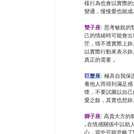
樣行為也會以實際的
變通，慢慢愛也能成為
雙子座:
 思考敏銳的
己的情緒時可能會出
茫，猜不透實際上妳
以實際行動來表示妳
真正的需要 ｡
巨蟹座:
 極具自我
養他人而得到滿足感
懷，不要試圖以自己
愛之餘，其實也想妳
獅子座: 
高貴大方的
｡在情感關係中以助
心，當中可能忽略了