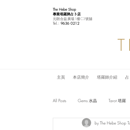
The Hebe Shop
專業塔羅牌占卜店
元朗合益廣場1樓C3號舖
Tel.:
9636 0212
T
主頁
本店簡介
塔羅師介紹
占
All Posts
Gems 水晶
Tarot 塔羅
by The Hebe Shop T
Monthly Horoscope 每月星座運程