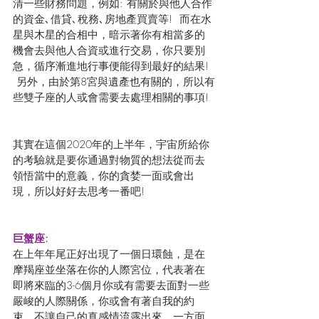
清一些財務問題，例如: 有關於與他人合作
的資金､借貸､稅務､房地產買賣等!  而在水
星與木星的合相中，暗示著你有相當多的
機會去與他人合資或進行交易，你只要別
急，循序漸進地行事便能得到最好的結果! 
 另外，由於第8宮與遺產也有關的，所以有
些雙子座的人或會需要去處理相關的事項!
其實在這個2020年的上半年，宇宙所給你
的考驗就是要你通過對物質的想法從而去
領悟當中的意義，你的貪婪一面或會出
現，所以好好去思考一番吧!  
巨蟹座:
在上年年尾正好出現了一個日環蝕，是在
摩羯座並坐落在你的人際宮位，代表著在
即將來臨的3-6個月你或有需要去面對一些
嚴峻的人際關係，你或會有著自我的約
束，不讓自己的真感情流露出來，一方面