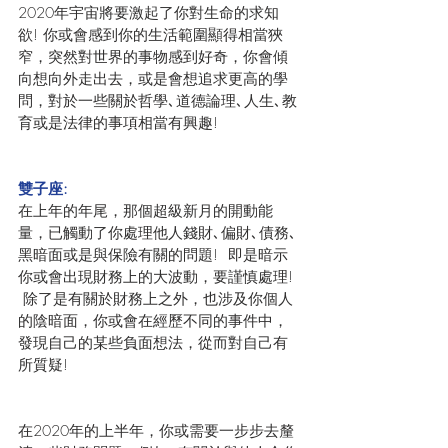
2020年宇宙將要激起了你對生命的求知
欲! 你或會感到你的生活範圍顯得相當狹
窄，突然對世界的事物感到好奇，你會傾
向想向外走出去，或是會想追求更高的學
問，對於一些關於哲學､道德論理､人生､教
育或是法律的事項相當有興趣!
雙子座:
在上年的年尾，那個超級新月的開動能
量，已觸動了你處理他人錢財､偏財､債務､
黑暗面或是與保險有關的問題!  即是暗示
你或會出現財務上的大波動，要謹慎處理! 
 除了是有關於財務上之外，也涉及你個人
的陰暗面，你或會在經歷不同的事件中，
發現自己的某些負面想法，從而對自己有
所質疑!
在2020年的上半年，你或需要一步步去釐