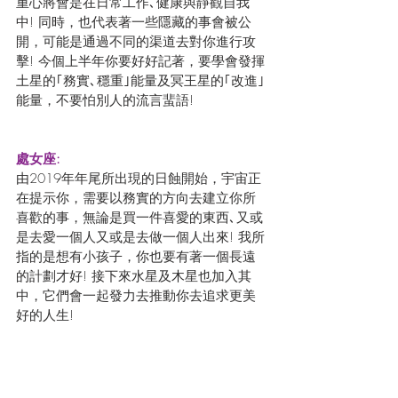
重心將會是在日常工作､健康與靜觀自我
中! 同時，也代表著一些隱藏的事會被公
開，可能是通過不同的渠道去對你進行攻
擊! 今個上半年你要好好記著，要學會發揮
土星的｢務實､穩重｣能量及冥王星的｢改進｣
能量，不要怕別人的流言蜚語!
處女座:
由2019年年尾所出現的日蝕開始，宇宙正
在提示你，需要以務實的方向去建立你所
喜歡的事，無論是買一件喜愛的東西､又或
是去愛一個人又或是去做一個人出來! 我所
指的是想有小孩子，你也要有著一個長遠
的計劃才好! 接下來水星及木星也加入其
中，它們會一起發力去推動你去追求更美
好的人生!
何謂想做的事? 我們也會稱為理想或夢想，
在這個2020年初，月蝕的能量激發起你對