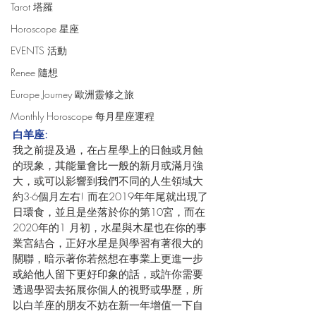
Tarot 塔羅
Horoscope 星座
EVENTS 活動
Renee 隨想
Europe Journey 歐洲靈修之旅
Monthly Horoscope 每月星座運程
白羊座:
我之前提及過，在占星學上的日蝕或月蝕
的現象，其能量會比一般的新月或滿月強
大，或可以影響到我們不同的人生領域大
約3-6個月左右! 而在2019年年尾就出現了
日環食，並且是坐落於你的第10宮，而在
2020年的1 月初，水星與木星也在你的事
業宮結合，正好水星是與學習有著很大的
關聯，暗示著你若然想在事業上更進一步
或給他人留下更好印象的話，或許你需要
透過學習去拓展你個人的視野或學歷，所
以白羊座的朋友不妨在新一年增值一下自