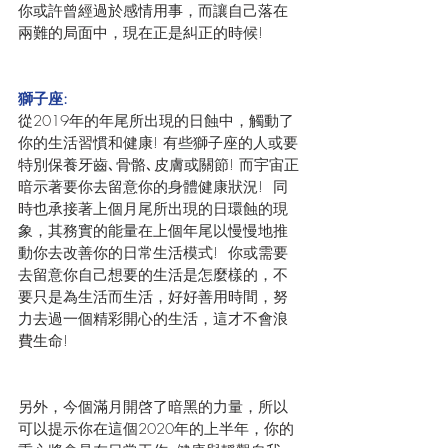
你或許曾經過於感情用事，而讓自己落在
兩難的局面中，現在正是糾正的時候!
獅子座:
從2019年的年尾所出現的日蝕中，觸動了
你的生活習慣和健康! 有些獅子座的人或要
特別保養牙齒､骨骼､皮膚或關節! 而宇宙正
暗示著要你去留意你的身體健康狀況!  同
時也承接著上個月尾所出現的日環蝕的現
象，其務實的能量在上個年尾以慢慢地推
動你去改善你的日常生活模式!  你或需要
去留意你自己想要的生活是怎麼樣的，不
要只是為生活而生活，好好善用時間，努
力去過一個精彩開心的生活，這才不會浪
費生命! 
另外，今個滿月開啓了暗黑的力量，所以
可以提示你在這個2020年的上半年，你的