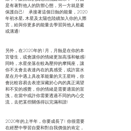
是有著對他人的防禦心態，另一方就是要
保護自己!   承接著這個日蝕的能量，2020
年初水星､木星及太陽也陸續加入你的人際
宮，給與你更多的能量去學習與他人相處
或溝通!
另外，在2020年的1月，月蝕是在你的本
宮發生，或會讓你的情緒更加高漲和敏感! 
同時，水星坐落在較為壓抑的摩羯座，讓
你不太會去表達內在的真感受，或許當水
星在月中遇上具改革能量的天王星時，你
會比較容易去表逹深藏於心內的真正渴望
和不安的感覺，你的情緒是需要適當的宣
洩，在當中或許你需要透過不同的內心交
流，去把某些關係得以完滿和諧!
2020年的上半年，你要成長了! 你很需要
在經歷中學習自愛和對自我價值的肯定，