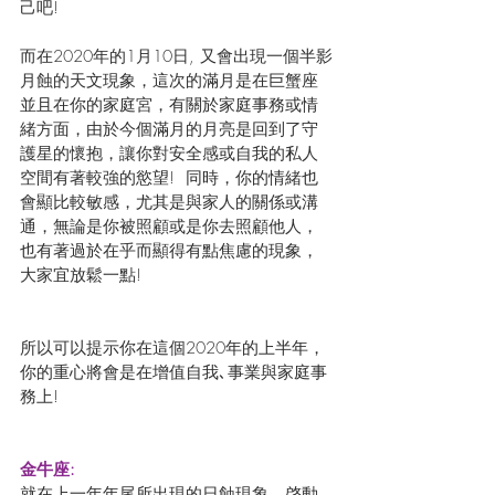
己吧!
而在2020年的1月10日, 又會出現一個半影
月蝕的天文現象，這次的滿月是在巨蟹座
並且在你的家庭宮，有關於家庭事務或情
緒方面，由於今個滿月的月亮是回到了守
護星的懷抱，讓你對安全感或自我的私人
空間有著較強的慾望!  同時，你的情緒也
會顯比較敏感，尤其是與家人的關係或溝
通，無論是你被照顧或是你去照顧他人，
也有著過於在乎而顯得有點焦慮的現象，
大家宜放鬆一點!
所以可以提示你在這個2020年的上半年，
你的重心將會是在增值自我､事業與家庭事
務上!
金牛座:
就在上一年年尾所出現的日蝕現象，啓動