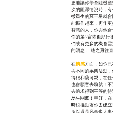
更能讓你學會隨機應
次的阻滯情況時，有
徵重生的冥王星就會
能振作起來，再作更
智慧的人，你與他合
你的第9宮恢復順行
們或有更多的機會需
的消息！ 總之勇往
在
情感
方面，如你已
與不同的娛樂活動，
得很和藹可親，在任
也會願意去將就！不
去追求得到平等的待
易生悶氣！幸好，在
時也推動著你去建立
所以還是凡事也大事