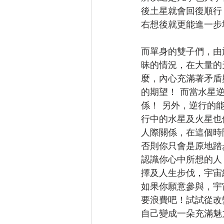
後土星就會回復順行
右想後就更能進一步
而單身的雙子們，由
昧的情況，在大量的
麼，內心充滿著矛盾
的期望！ 而當水星
係！ 另外，逆行的
行中的水星及火星也
人際關係，在這個時
否則你只會是原地踏
認識你心中所想的人
擇及人生步伐，
宇宙
如果你願意參與，宇
要浪費吧！
試試從改
自己變成一朵充滿魅