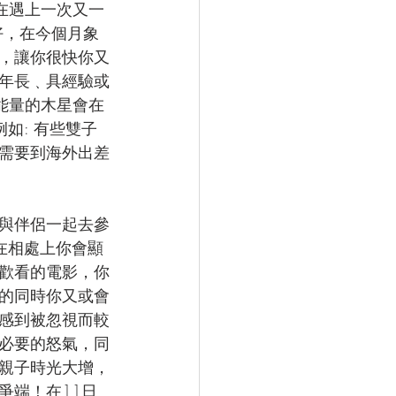
在遇上一次又一
好，在今個月象
，讓你很快你又
較年長﹑具經驗或
能量的木星會在
如: 有些雙子
需要到海外出差
與伴侶一起去參
在相處上你會顯
歡看的電影，你
的同時你又或會
感到被忽視而較
必要的怒氣，同
親子時光大增，
爭端！在11日