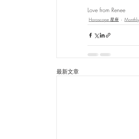
Love from Renee
Horoscope 星座
Month
最新文章