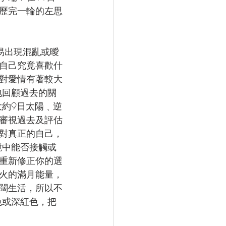
歷完一輪的左思
易出現混亂或曖
自己究竟喜歡什
對愛情有著較大
地回顧過去的關
大約9日太陽﹑逆
審視過去及評估
對真正的自己，
境中能否接觸或
重新修正你的選
火的滿月能量，
闊生活，所以不
色或深紅色，把