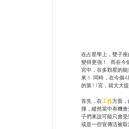
在占星學上，雙子座
變得更強！  而在
宮中，在多顆星的能
來！ 同時，在今個
的第11宮，就大大
首先，在
工作
方面，
揮，縱然當中有機會
子們來說可能只會受
或是一些宣傳活被取