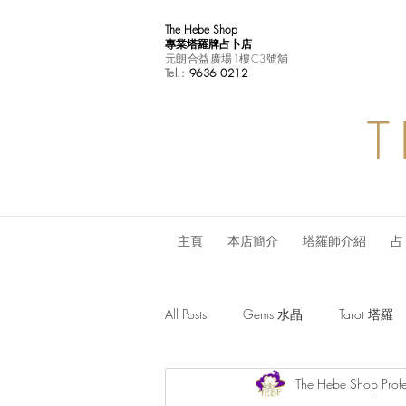
The Hebe Shop
專業塔羅牌占卜店
元朗合益廣場1樓C3號舖
Tel.:
9636 0212
T
主頁
本店簡介
塔羅師介紹
占
All Posts
Gems 水晶
Tarot 塔羅
The Hebe Shop Profe
Monthly Horoscope 每月星座運程