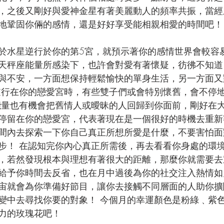
，之後又剛好與愛神金星有著美麗動人的頻率共振，當經
地鞏固你倆的感情，還是好好享受能相親相愛的時間吧！
於水星逆行於你的第5宮，就預示著你的感情世界會較容
天秤座能量所感染下，
也許會對愛有著懷疑，彷彿不知道
與不安，一方面想保持輕鬆愉快的單身生活，另一方面又
逆行在你的戀愛宮時，有些雙子們或會特別懷舊，會不停
能量也有機會把舊情人或曖昧的人回歸到你面前，
剛好在
停留在你的戀愛宮，代表著現在是一個很好的時機去重新
間內去
探索一下你自己真正所想所愛是什麼，不要害怕面
步
！ 
在認知完你內心真正所需後，再去看看你身處的環
，若然發現根本與理想有著很大的距離，那麼你就需要去
給予你時間去反省，也在月中過後為你的社交注入熱情如
宙就會為你準備好節目，讓你去接觸不同層面的人助你擴
變中去尋找你要的對象！ 今個月的幸運顏色是粉綠﹑紫
力的玫瑰花吧！