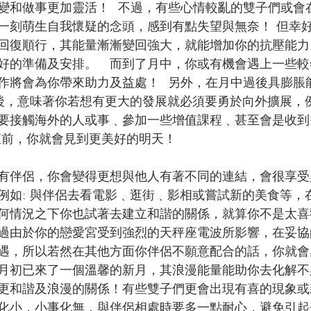
變和做事更加靈活！  不過，有些心情較亂的雙子們或會
一刻萌生自我懷疑的念頭，感到有點失望與無奈！ 但幸
回復順行，其能量漸漸變回強大，就能增加你的抗壓能力
好的準備及安排。
 而到了月中，你或有機會遇上一些
作將會為你帶來助力及益處！  另外，在月中過後具膨脹
後，意味著你若想有更大的發展就必須要勇於向外擴展，例
要接觸海外的人或事﹑參加一些增值課程﹑甚至會是收到
直前，你就會見到更美好的明天！
有伴侶，你會變得更想與他人有著不同的連結，會很享受
例如: 與伴侶去看電影﹑逛街﹑影相或嘗試新的美食等，
何情況之下你也試著去建立和諧的關係，就算你不是太喜
過由於你的戀愛宮受到強烈的天秤座電波所影響，在妥協
遇，所以若然在其他方面你伴侶不願意配合的話，你就會
月初已來了一個溫馨的新月，其浪漫能量能助你去化解不
更和諧及浪漫的關係！有些雙子們更會出現有喜的現象或
化小，小事化無，與伴侶相處時要多一點耐心，避免引起