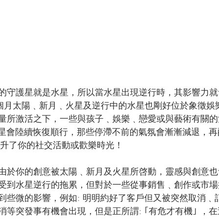
的守護星就是水星，所以當水星出現逆行時，其影響力就
今個月太陽﹑新月﹑火星及逆行中的水星也剛好位於象徵娛
量所激活之下，一些與孩子﹑娛樂﹑戀愛或與藝術有關的
4星會陸續恢復順行，那些停滯不前的氣氛會漸漸減退，
提升了你的社交活動或歡樂時光！ 
由於你的創意被太陽﹑新月及火星所啓動，靈感與創意也
受到水星逆行的拖累，但對於一些從事銷售﹑創作或市場
到些微的影響，例如: 明明約好了客戶但又被突然取消﹑
消等突發事有機會出現，但是正所謂: ｢有危才有機｣ ，