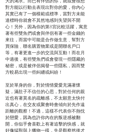
大的渴求。而已有伴侶的你，就或會很想
對方能以行動去表現出對你的愛，你內心
其實已有了一個模範或標準，當對方未能
達標時你就會不其然地感到失望與不開
心！另外，因為你的第8宮比較活躍，寓意
著有些雙魚們或會與伴侶有著一些金錢的
來往，而當中可能是合作做生意﹑幫對方
買保險﹑聯名購置物業或是開聯名戶口
等，有著更進一步的交流與互動！而在月
中過後，有些雙魚們或會發現一些隱藏的
秘密，或是被伴侶揭發一些隱私，因而雙
方較易出現一些糾纏或糾紛！
至於單身的你，對於情情愛愛充滿著懷
疑，滿肚子不信任的心思，對於任何的親
近也有著莫名的疏離感，不太願意太快付
出真心，在交友或聚會時會傾向於先作遠
距離的觀察！不過，這樣不代表你不熱忱
於戀愛，因為也許你內在的叛逆感被翻
開，你似乎會喜歡上有著追擊的快感，就
好像猛獸與上獵物一樣，先是觀察然後才