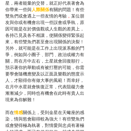
星，兩者能量的交替，就正好代表著會為
你帶來一些與
人際關係
有關的問題！有些
雙魚們或會遇上一些友情的考驗
，
某位朋
友與你或有機會出現一些誤會或爭執，原
因可能是在於價值觀或人生觀的差異上，
各持己見及各不相讓，使關係變得緊張起
來，有些雙魚們甚至會出現關係的決裂！
另外，就可能是在工作上出現派系般的鬥
爭，例如與小圈子﹑部門﹑政治或權力有
關，而在月中左右，土星就會回復順行，
預示著你的舉動或有被打壓的可能，你需
要學會隨機應變及以正面及樂觀的態度示
人，才顯得你有做大事的風範！而幸好，
在月中水星就會恢復正常，代表阻礙力會
漸漸減少，同時也有機會在此時有貴人出
現來為你解難！
而在
情感
關係上，受到金星在天蠍座的感
染，情與慾會顯得較為強大！有些雙魚們
或會變得極為執著，對情愛與忠貞有著極