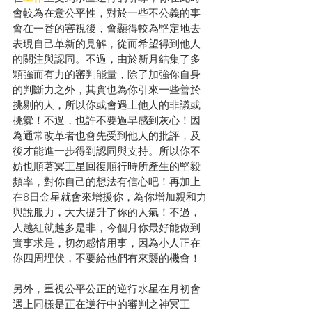
會較為在意公平性，對於一些不公義的事
會在一番的審視後，會顯得較為堅定地去
表現自己革新的見解，從而希望得到他人
的關注與認同。不過，由於新月結集了多
顆強而有力的審判能量，除了加強你自身
的判斷力之外，其實也為你引來一些善於
挑剔的人，所以你或會遇上他人的非議或
挑釁！不過，也許不要過早感到灰心！因
為通常改革者也會先受到他人的批評，及
後才能進一步得到認同與支持。所以你不
妨也順著冥王星回復順行時所產生的堅毅
頻率，對你自己的想法有信心吧！再加上
在8日金星就會來增援你，為你增加親和力
與說服力，大大提升了你的人氣！不過，
人越紅就越多是非，今個月你最好能做到
實事求是，切勿感情用事，因為小人正在
你四周埋伏，不要給他們有來襲的機會！
另外，重視公平公正的逆行水星在月初會
遇上同樣是正在逆行中的審判之神冥王