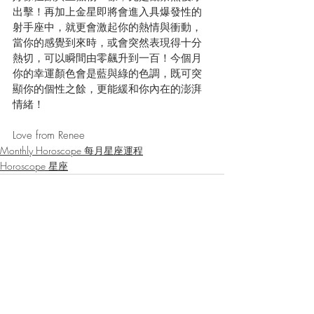
出擊！再加上金星即將會進入具爆發性的
射手座中，就更會激起你的熱情與衝動，
當你的感覺到來時，或會突然表現得十分
熱切，可以瞬間由零飆升到一百！今個月
你的幸運顏色會是藍與綠的色調，既可突
顯你的個性之餘，更能緩和你內在的澎湃
情緒！
Love from Renee
Monthly Horoscope 每月星座運程
Horoscope 星座
最新文章
查看全部