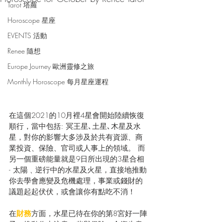
Tarot 塔羅
Horoscope 星座
EVENTS 活動
Renee 隨想
Europe Journey 歐洲靈修之旅
Monthly Horoscope 每月星座運程
在這個2021的10月裡4星會開始陸續恢復
順行，當中包括: 冥王星､土星､木星及水
星，對你的影響大多涉及於共有資源、商
業投資、保險、官司或人事上的領域。 而
另一個重磅能量就是9日所出現的3星合相 
- 太陽﹑逆行中的水星及火星，直接地推動
你去學會應變及危機處理，事業或錢財的
議題起起伏伏，或會讓你有點吃不消！
在
財務
方面，水星已待在你的第8宮好一陣