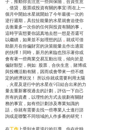
子，推動你去注意一些與保險﹑合資生意
﹑借貸﹑股票或投資有關的事宜!而在上一
個月中開始水星就開始了今年最後一次的
逆行週期，具拉扯能量的水星就會迫使你
去衡量多一次你的任何與投資有關的事，
這時宇宙想要你認真地去想一想是否還可
以繼續，如果並不如理想的話
，
就或可借
助新月在你偏財宮的決策能量去作出適當
的抉擇！同時，新月的來臨也預示著你或
會有著一些商業交易互動出現，傾向於是
偏財類型，例如: 股票﹑合伙生意﹑賭博或
與投機活動有關，因而或會帶來一些不穩
定的經濟狀況！ 所以你就或需要利用太陽
﹑火星及逆行中的水星在9日結合出來的力
量去重新審視過去的計劃，評估一下自己
所有的資產，以理性的方式去規劃有關財
務的事宜，如有些計劃涉及專業知識的
話，你就有需要去找一些專業人士進行諮
詢或是聯繫不同領域的人作多番的研究！
在
工作
上受到水星逆行的引導，你在此時