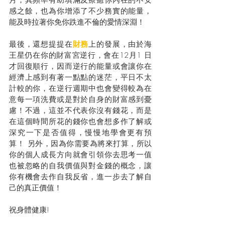
感之餘，也為你增添了不少務實的能量，
能及時拉著你免你跌進不倫的愛情深淵！
最後，還想提提在
財務
上的發展，由於海
王星仍在你的財富宮逆行，會在12月1 日
才回復順行，因而逆行的能量或會讓你在
經濟上感到有著一點點的迷茫，平日不太
計較的你，在逆行週期中也會變得較為在
意每一項洗費或是對於自身的財富感到憂
慮！不過，這並不代表你沒有錢花，而是
在這個時間所花的錢你也會想多作了解或
深究一下是否值得，慢慢地學會更有預
算！ 另外，因為你需要為將來打算，所以
你的個人成長方向就會引領你去思考一值
也被忽略的自我價值與對金錢的概念，讓
你有機會去作自我反省，進一步去了解自
己的真正價值！
祝身體健康! 