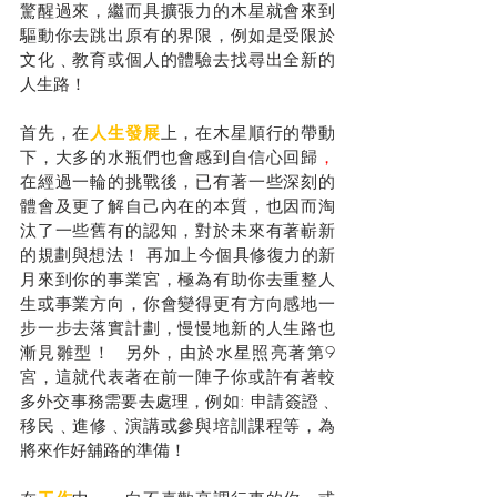
驚醒過來，繼而具擴張力的木星就會來到
驅動你去跳出原有的界限，例如是受限於
文化﹑教育或個人的體驗去找尋出全新的
人生路！
首先，在
人生發展
上，在木星順行的帶動
下，大多的水瓶們也會感到自信心回歸
，
在經過一輪的挑戰後，已有著一些深刻的
體會及更了解自己內在的本質，也因而淘
汰了一些舊有的認知，對於未來有著嶄新
的規劃與想法！ 再加上今個具修復力的新
月來到你的事業宮，極為有助你去重整人
生或事業方向，你會變得更有方向感地一
步一步去落實計劃，慢慢地新的人生路也
漸見雛型！  另外，由於水星照亮著第9
宮，這就代表著在前一陣子你或許有著較
多外交事務需要去處理，例如: 申請簽證﹑
移民﹑進修﹑演講或參與培訓課程等，為
將來作好舖路的準備！