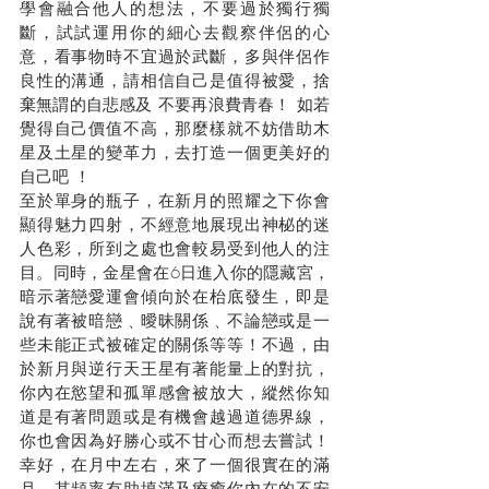
學會融合他人的想法，不要過於獨行獨
斷，試試運用你的細心去觀察伴侶的心
意，看事物時不宜過於武斷，多與伴侶作
良性的溝通，請相信自己是值得被愛，捨
棄無謂的自悲感及 不要再浪費青春！ 如若
覺得自己價值不高，那麼樣就不妨借助木
星及土星的變革力，去打造一個更美好的
自己吧 ！
至於單身的瓶子，在新月的照耀之下你會
顯得魅力四射，不經意地展現出神柲的迷
人色彩，所到之處也會較易受到他人的注
目。同時，金星會在6日進入你的隱藏宮，
暗示著戀愛運會傾向於在枱底發生，即是
說有著被暗戀﹑曖昧關係﹑不論戀或是一
些未能正式被確定的關係等等！不過，由
於新月與逆行天王星有著能量上的對抗，
你內在慾望和孤單感會被放大，縱然你知
道是有著問題或是有機會越過道德界線，
你也會因為好勝心或不甘心而想去嘗試！
幸好，在月中左右，來了一個很實在的滿
月，其頻率有助填滿及療癒你內在的不安