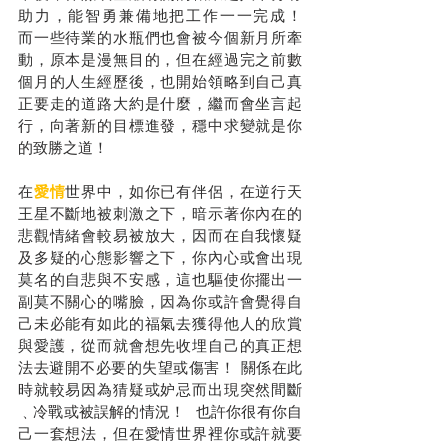
助力，能智勇兼備地把工作一一完成！
而一些待業的水瓶們也會被今個新月所牽
動，原本是漫無目的，但在經過完之前數
個月的人生經歷後，也開始領略到自己真
正要走的道路大約是什麼，繼而會坐言起
行，向著新的目標進發，穩中求變就是你
的致勝之道！
在
愛情
世界中，如你已有伴侶，在逆行天
王星不斷地被刺激之下，暗示著你內在的
悲觀情緒會較易被放大，因而在自我懷疑
及多疑的心態影響之下，你內心或會出現
莫名的自悲與不安感，這也驅使你擺出一
副莫不關心的嘴臉，因為你或許會覺得自
己未必能有如此的福氣去獲得他人的欣賞
與愛護，從而就會想先收埋自己的真正想
法去避開不必要的失望或傷害！ 關係在此
時就較易因為猜疑或妒忌而出現突然間斷
﹑冷戰或被誤解的情況！  也許你很有你自
己一套想法，但在愛情世界裡你或許就要