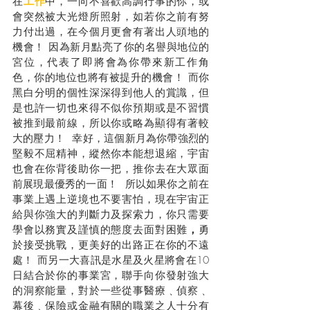
在
工作
中，一向不喜歡高調行事的你，或
會突然被大光燈所照射，如若你之前有努
力付出過，在今個月更會有著出人頭地的
機會！ 因為新月點亮了你的名譽與地位的
宮位，代表了即將會為你帶來新工作角
色，你的地位也將有被提升的機會！ 而你
黑白分明的個性深深得到他人的賞識，但
是也許一切也來得不似你預期或是不習慣
被推到最前線，所以你或略為顯得有著較
大的壓力！  幸好，這個新月為你帶強烈的
堅毅不屈精神，縱然你本能想退縮，宇宙
也會在你背後助你一把，推你去在大眾面
前展現最優秀的一面！  所以如果你之前在
事業上遇上逆境也不要害怕，現在宇宙正
給與你強大的判斷力及探索力，你只需要
學會以務實及謹慎的態度去面對困難
，
勇
於接受挑戰，更美好的出路正在你的不遠
處！ 而另一大喜訊是水星及火星將會在10
日結合於你的事業宮，聯手向你發射強大
的洞察能量，對於一些從事醫療﹑偵察﹑
幕後﹑保險或金融有關的職業之人十分有