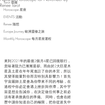
Tarot 塔羅
Renee Tarot
Horoscope 星座
EVENTS 活動
Renee 隨想
Europe Journey 歐洲靈修之旅
Monthly Horoscope 每月星座運程
來到2021年的最後2個月4星已回復順行，
意味著阻力已漸漸退卻。而由於2大巨星木
星及土星在年年尾進註了你的本宮，所以
其變革能量對你而言特別具影響力！首先
宇宙嚴師土星會為你帶來不同的考驗，在
過程中你必定會遇上挫折與停滯，其中宇
宙是想去告誡你，在決定做任何事之前必
須有著承擔責任的準備。 同時，也會在經
歷中讓你知道自己的極限，把你從迷失中