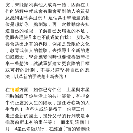
突，未能順利與他人成為一體，因而在工
作的過程中就或會有機會受到他人的質疑
及感到困惑與沮喪！ 這個具衝擊能量的相
位是想給你一點刺激，再一次推動你去知
道自己的極限，了解自己及環境的不足，
從而去理解凡事也不能過於自我！  所以你
要會跳出原有的界限，例如是受限於文化
﹑教育或個人的體驗，去找尋出全新的應
知或概念，學會應變同時也要懂得適時捨
棄一些想法，試試重新建立更實際的目標
或可行的計劃，不要只顧堅持自己的想
法，以革新的手法創出新去路！
在
情感
方面，如你已有伴侶，土星與木星
同時減緩了你生活上的拉扯能量，有些金
牛們正處於人生的階段，擔任著嶄新的人
生角色！ 有些人或許是得了一份新工作﹑
走進全新的國土﹑投身父母的行列或是承
擔著前所未有的重任等！  而來到這個11 
月，4星已恢復順行，在經過宇宙的變奏能