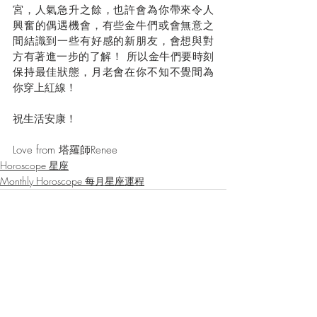
宮，人氣急升之餘，也許會為你帶來令人
興奮的偶遇機會，有些金牛們或會無意之
間結識到一些有好感的新朋友，會想與對
方有著進一步的了解！ 所以金牛們要時刻
保持最佳狀態，月老會在你不知不覺間為
你穿上紅線！
祝生活安康！
Love from 塔羅師Renee
Horoscope 星座
Monthly Horoscope 每月星座運程
最新文章
查看全部