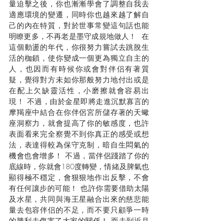
量迫擊之後，你也漸漸學會了調整自我去
適應環境的變遷，同時你也越來越了解自
己的內在特質，對於世事常變這句話也能
明瞭更多，不再老是墨守成規地做人！  在
這個動盪的年代，你很努力嘗試去跳脫生
活的枷鎖，使你變成一個更為獨立自主的
人，也因而有時候你或會對伴侣有著質
疑，覺得對方未如你那般努力地付出或是
在配上欠缺靈活性，小磨擦就會容易出
現！ 不過，由於金星即將走進沉默寡言的
摩羯座中結合在你伴侶宮所儲存著的天蠍
座洞察力，就會提高了你的敏感度，也許
表面看來完全察覺不到你真正的感受或想
法，表達得較為保守克制，暗自生悶氣的
機會也會增多！ 不過，當伴侶踐踏了你的
底線時，你就會180度轉變，情緒及脾氣也
顯得極不穩定，會狠狠地作出反擊，不會
有任何讓步的可能！ 也許你需要借助太陽
及水星，共同與海王星融合出來的慈悲能
量去包容伴侣的不足，而不要只顧爭一時
的勝利去傷害了大家的關係！ 而去到近月