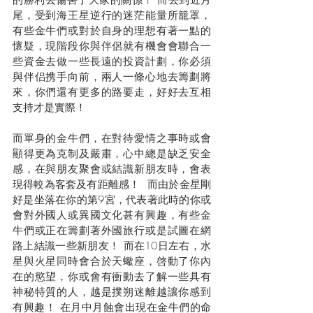
尾，受到海王星逆行的迷茫能量所籠罩，
有些金牛們或對於自身的理想有著一點的
懷疑，現階段你與伴侶就有機會會聯合一
些資金去做一些長遠的投資計劃，你必須
與伴侣携手向前，兩人一條心地去籌劃將
來，你們還有更多的路要走，好好去互相
支持才是實際！
而單身的金牛們，在對待愛情之事時或會
顯得更為克制及嚴肅，心中總是缺乏安全
感，在與朋友聚會或結識新朋友時，會表
現得較為客套及有距離感！  而由於金星剛
好是坐落在你的第9宮，代表著此時的你或
會對外國人或異國文化甚有興趣，有些金
牛們或正在籌劃著外國旅行或是試圖在網
路上結識一些新朋友！
而在10日左右，水
星與火星同時會合於天蠍座，啓動了你內
在的慾望，你或會有衝動去了解一些具有
神秘特質的人，越是撲朔迷離越讓你感到
有興趣！ 在月中月蝕會出現在金牛們的命