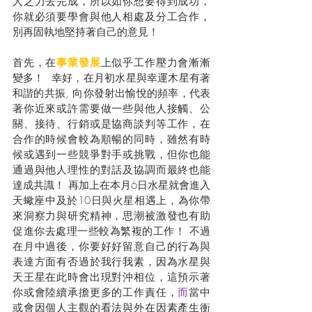
人之力去完成，所以如你想要得到成功，
你就必須要學會與他人相處及分工合作，
別再固執地堅持著自己的意見！
首先，在
事業發展
上似乎工作壓力會漸漸
變多！  幸好，在月初水星與幸運木星有著
和諧的共振, 向你發射出愉悅的頻率，代表
著你近來或許需要做一些與他人接觸、公
關、接待、行銷或是協商談判等工作，在
合作的時候會較為順暢的同時，雖然有時
候或遇到一些競爭對手或挑戰，但你也能
通過與他人理性的對話及協調而最終也能
達成共識！ 再加上在本月6日水星就會進入
天蠍座中及於10日與火星相遇上，為你帶
來洞察力與研究精神，思潮被激發也有助
促進你去處理一些較為繁複的工作！ 不過
在月中過後，你要好好留意自己的行為與
表達方面有否過於我行我素，因為水星與
天王星在此時會出現對沖相位，這預示著
你或會陸續承擔更多的工作責任，
而
當中
或會因個人主觀的看法與外在因素產生衝