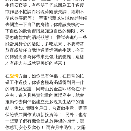
生殖器官等，有些雙子們或因為工作過度
或作息不協調而出現荷爾蒙失調﹑經期不
準或長痔瘡等！  宇宙想藉以告誡你是時候
去關注一下自己的身體，你應該去檢討一
下自己的飲食習慣及知道自己的極限，不
要忽略體力的消耗狀態！  嘗試去進行一些
能舒展身心的活動﹑多吃蔬果﹑不要時常
熬夜或放任自我地過著煙酒的生活，今天
的轉變將會為你帶來更強壯的體魄，這樣
才有能力去成就更美好的將來！ 
在
愛情
方面，如你已有伴侶，在日常的忙
碌工作過後，你或會極為渴望得到另一伴
的關懷及愛護，同時由於金星即將會在6日
左右，進入具務實能量的摩羯座中，就會
推動你去與伴侶建立更多現實生活中的連
結，例如: 開聯名戶口﹑合資做生意﹑購買
保險或共同作某項新投資等！  另外，也有
一些雙子們有機會受益於伴侶的贈予，讓
你感到安心及窩心！ 而在月中過後，太陽