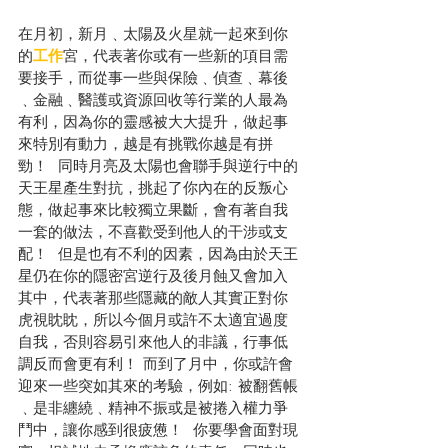
在月初，新月﹑太陽及火星就一起來到你
的
工作
宮，代表著你或有一些新的項目需
要接手，而從事一些與保險﹑偵查﹑幕後
﹑金融﹑醫護或資源回收等行業的人最為
有利，因為你的靈感被大大提升，做起事
來特別有動力，越是有挑戰你越是有拼
勁！  同時月亮及太陽也會聯手與逆行中的
天王星產生對抗，挑起了你內在的反叛心
態，做起事來比較獨立果斷，會有著自我
一套的做法，不喜歡受到他人的干涉或支
配！  但是也有不利的因素，因為由於天王
星仍在你的隱密宮逆行及後月蝕又會加入
其中，代表著那些隱藏的敵人其實正對你
虎視眈眈，所以今個月或許不太適宜過度
自我，否則容易引來他人的非議，行事低
調反而會更有利！ 而到了月中，你或許會
迎來一些突如其來的考驗，例如: 被翻舊帳
﹑是非纏繞﹑精神不振或是被捲入權力爭
鬥中，讓你感到很疲憊！  你要學會面對現