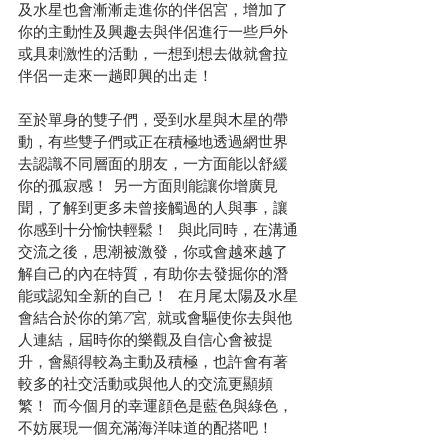
及水星也會漸漸走進你的伴侶宮，增加了
你的主動性及興趣去與伴侶進行一些戶外
或具刺激性的活動，一想到想去做就會拉
伴侶一走來一趟即興的出走！ 
至於單身的雙子們，受到水星與木星的帶
動，有些雙子們或正在積極地透過網世界
去認識不同層面的朋友，一方面能以舒緩
你的孤寂感！ 另一方面則能讓你增廣見
聞，了解到更多未曾接觸過的人與事，讓
你感到十分愉快輕鬆！  與此同時，在溝通
交流之後，思潮被激發，你或會越來越了
解自己的內在特質，有助你去發掘你的潛
能或認知全新的自己！  在月尾太陽及水星
會結合於你的第7宮, 就或會驅使你去與他
人連結，屆時你的樂觀及自信心會被提
升，會顯得較為主動及積極，也許會有著
較多的社交活動或與他人的交流更顯頻
繁！ 而今個月的幸運顔色是藍色與綠色，
不妨展現一個充滿海洋味道的配搭吧！