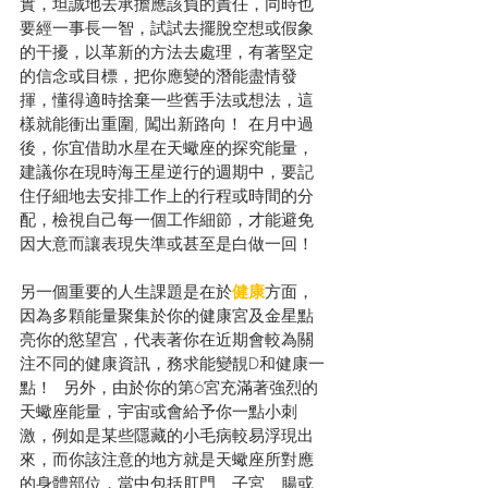
實，坦誠地去承擔應該負的責任，同時也
要經一事長一智，試試去擺脫空想或假象
的干擾，以革新的方法去處理，有著堅定
的信念或目標，把你應變的潛能盡情發
揮，懂得適時捨棄一些舊手法或想法，這
樣就能衝出重圍, 闖出新路向！ 在月中過
後，你宜借助水星在天蠍座的探究能量，
建議你在現時海王星逆行的週期中，要記
住仔細地去安排工作上的行程或時間的分
配，檢視自己每一個工作細節，才能避免
因大意而讓表現失準或甚至是白做一回！
另一個重要的人生課題是在於
健康
方面，
因為多顆能量聚集於你的健康宮及金星點
亮你的慾望宫，代表著你在近期會較為關
注不同的健康資訊，務求能變靚D和健康一
點！  另外，由於你的第6宮充滿著強烈的
天蠍座能量，宇宙或會給予你一點小刺
激，例如是某些隱藏的小毛病較易浮現出
來，而你該注意的地方就是天蠍座所對應
的身體部位，當中包括肛門﹑子宮﹑腸或