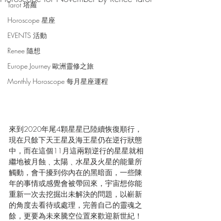
Tarot 塔羅
Horoscope 星座
EVENTS 活動
Renee 隨想
Europe Journey 歐洲靈修之旅
Monthly Horoscope 每月星座運程
來到2020年尾4顆星星已陸續恢復順行，
現在只餘下天王星及海王星仍在逆行狀態
中，而在這個11月這兩顆逆行的星星就相
繼地被月蝕﹑太陽﹑水星及火星的能量所
觸動，會干擾到你內在的黑暗面，一些陳
年的事情或感覺會被帶回來，宇宙想你能
重新一次去挖掘出未解決的問題，以嶄新
的角度去看待或處理，完善自己的靈魂之
餘，更要為未來騰空位置來歡迎新世紀！