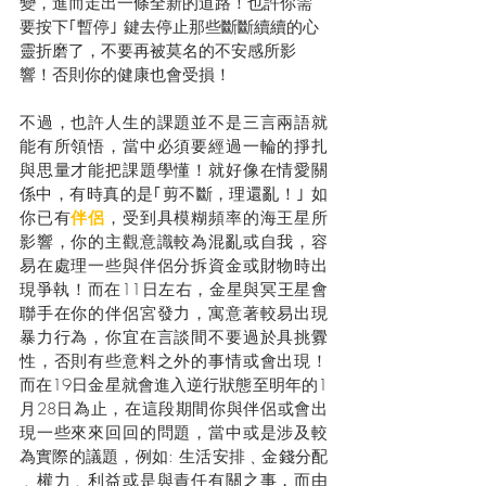
變，進而走出一條全新的道路！也許你需
要按下｢暫停｣ 鍵去停止那些斷斷續續的心
靈折磨了，不要再被莫名的不安感所影
響！否則你的健康也會受損！
不過，也許人生的課題並不是三言兩語就
能有所領悟，當中必須要經過一輪的掙扎
與思量才能把課題學懂！就好像在情愛關
係中，有時真的是｢剪不斷，理還亂！｣ 如
你已有
伴侶
，受到具模糊頻率的海王星所
影響，你的主觀意識較為混亂或自我，容
易在處理一些與伴侶分拆資金或財物時出
現爭執！而在11日左右，金星與冥王星會
聯手在你的伴侶宮發力，寓意著較易出現
暴力行為，你宜在言談間不要過於具挑釁
性，否則有些意料之外的事情或會出現！
而在19日金星就會進入逆行狀態至明年的1
月28日為止，在這段期間你與伴侶或會出
現一些來來回回的問題，當中或是涉及較
為實際的議題，例如: 生活安排﹑金錢分配
﹑權力﹑利益或是與責任有關之事，而由