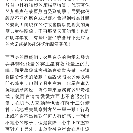
於當中具有強烈的摩羯座特質，代表著你
的某些責任或原則會受到衝擊，需要你倆
經歷不同的磨合或退讓才會得到較為具體
的規劃！而現在的你或會能以更務實的角
度去看待關係，不再那麼天真幼稚！也許
在明年年初，有些巨蟹們或會許下更深遠
的承诺或是終能確切地釐清關係！
而單身的巨蟹們，火星在你的戀愛宮發力
與具轉化能量的冥王星有著能量上的共
鳴，預示著你或會極為有衝動去做一些讓
你開心愉快的活動！雖說現階段的你以尋
開心為主，但到了月中左右，水星會進入
沉穩的摩羯座，為你帶來更務實的思考模
式，從而在情情愛愛方面也不會過於隨
便，在與他人互動時也會打醒十二分精
神，暗地裡去觀察對方的一舉一動！行為
上或許看不出你對任何人有好感，一副漫
不經心的樣子，但是實際上心中正在盤算
著對方！另外，由於愛神金星會在月中逆