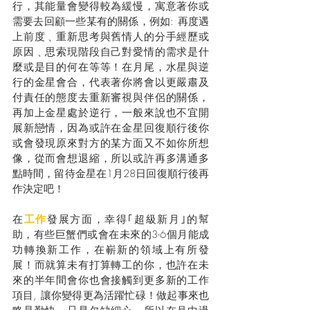
行，其能量會變得較為緩慢，寓意著你或
需要去回顧一些某有的關係，例如: 再度遇
上前度﹑重新思考與舊情人的分手經歷或
原因﹑思索現階段自己對愛情的需求是什
麼或是目的何在等等！在月尾，水星與逆
行的金星會合，代表著你將會以更嚴肅及
付責任的態度去重新審視與伴侶的關係，
再加上金星處於逆行，一般來說也不宜開
展新戀情，因為或許在金星回復順行後你
或會發現原來對方的某方面又不如你所想
像，從而會想退縮，所以或許再多溝通多
點時間，留待金星在1月28日回復順行後再
作決定吧！
在
工作
發展方面，幸得｢超級新月｣的幫
助，有些巨蟹們或會在未來的3-6個月能成
功轉換新工作，在嶄新的領域上有所發
展！而就算未有打算轉工的你，也許在未
來的半年間會你也會接觸到更多新的工作
項目, 讓你變得更為活躍忙碌！做起事來也