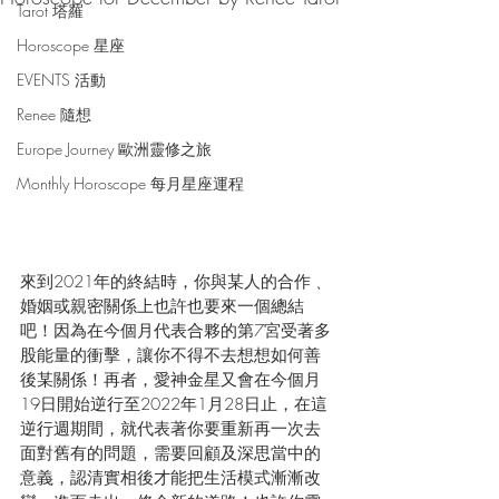
Tarot 塔羅
Horoscope 星座
EVENTS 活動
Renee 隨想
Europe Journey 歐洲靈修之旅
Monthly Horoscope 每月星座運程
來到2021年的終結時，你與某人的合作﹑
婚姻或親密關係上也許也要來一個總結
吧！因為在今個月代表合夥的第7宮受著多
股能量的衝擊，讓你不得不去想想如何善
後某關係！再者，愛神金星又會在今個月
19日開始逆行至2022年1月28日止，在這
逆行週期間，就代表著你要重新再一次去
面對舊有的問題，需要回顧及深思當中的
意義，認清實相後才能把生活模式漸漸改