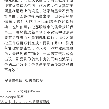
略見勤快，只是欠缺細心，所以在月中過
後當火星進入你的工作宮後，你尤其需要
留意在溝通上的問題，說話時盡量不要過
於直白，因為你較易會出現開口夾著脷的
傾向，讓他人感到不悅而讓合作關係觸
礁！也許你可以把那股坦率的能量放於做
事上，勇於嘗試新事物！不過當中你還是
要有勇有謀而不是胡亂地進行，這樣才能
把工作項目順利完成！而到了月中，滿月
落於你的隱密宮，預示著一些神秘或隱藏
的力量已到達了頂峰，一些流言蜚語或會
出現，影響到你的集中力的同時也減弱了
你的工作效率！你還是要學會少說話多做
事為妙！
祝身體健康! 聖誕節快樂!
Love from 塔羅師Renee
Horoscope 星座
Monthly Horoscope 每月星座運程