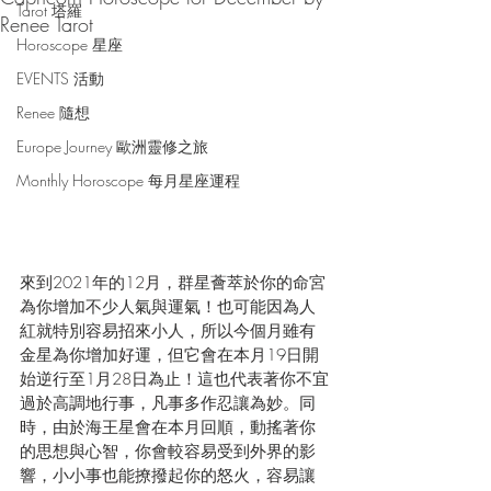
Tarot 塔羅
Renee Tarot
Horoscope 星座
EVENTS 活動
Renee 隨想
Europe Journey 歐洲靈修之旅
Monthly Horoscope 每月星座運程
來到2021年的12月，群星薈萃於你的命宮
為你增加不少人氣與運氣！也可能因為人
紅就特別容易招來小人，所以今個月雖有
金星為你增加好運，但它會在本月19日開
始逆行至1月28日為止！這也代表著你不宜
過於高調地行事，凡事多作忍讓為妙。同
時，由於海王星會在本月回順，動搖著你
的思想與心智，你會較容易受到外界的影
響，小小事也能撩撥起你的怒火，容易讓