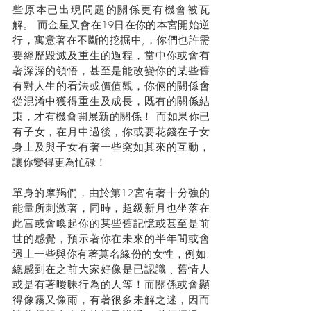
些原本已出現問題的關係更有機會被瓦
解。 而金星又會在19日在你的本宮開始逆
行，寓意著在不斷的挖掘中,，你們也許需
要經歷毁滅及重生的過程，當中你或會有
著深深的領悟，甚至是能改變你的某些舊
有對人生的看法或價值觀，你倆的關係會
從混淆中獲得重生及成長，既有的關係結
束，才有機會開展新的關係！ 而如果你已
有子女，在月中過後，你或要花錢在子女
身上及與子女有著一些突如其來的互動，
讓你變得更為忙碌！
單身的摩羯們，由於第12宮有著十分強的
能量所刺激著，同時，超級新月也坐落在
此宮或會喚起你的某些舊記憶或甚至是前
世的感覺，預示著你在未來的半年間或會
遇上一些與你有著莫名緣份的女性，例如: 
總感到在之前大家好像是已認識﹑舊情人
或是有著曖昧行為的人等！而關係或會顯
得像霧又像雨，有著很多未解之迷，因而