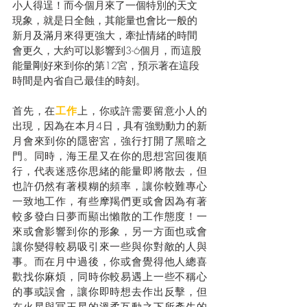
小人得逞！而今個月來了一個特別的天文
現象，就是日全蝕，其能量也會比一般的
新月及滿月來得更強大，牽扯情緒的時間
會更久，大約可以影響到3-6個月，而這股
能量剛好來到你的第12宮，預示著在這段
時間是內省自己最佳的時刻。
首先，在
工作
上，你或許需要留意小人的
出現，因為在本月4日，具有強勁動力的新
月會來到你的隱密宮，強行打開了黑暗之
門。同時，海王星又在你的思想宮回復順
行，代表迷惑你思緒的能量即將散去，但
也許仍然有著模糊的頻率，讓你較難專心
一致地工作，有些摩羯們更或會因為有著
較多發白日夢而顯出懶散的工作態度！一
來或會影響到你的形象，另一方面也或會
讓你變得較易吸引來一些與你對敵的人與
事。而在月中過後，你或會覺得他人總喜
歡找你麻煩，同時你較易遇上一些不稱心
的事或誤會，讓你即時想去作出反擊，但
在火星與冥王星的溫柔互動之下所產生的