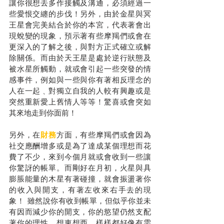
讓你很想去多作接觸及溝通，必須經過一
些愛恨交纏的步伐！另外，由於金星與冥
王星會完美結合於你的本宮，代表著會出
現蛻變的現象，預示著有些摩羯們或會在
更深入的了解之後，與對方正式確立或解
除關係。而由於天王星是處於逆行狀態及
被水星所觸動，就或會引起一些突發的情
感事件，例如與一些與你有著相反理念的
人在一起﹑對獨立自我的人較有興趣或是
突然重新愛上舊情人等等！驚喜或會突如
其來地走到你面前！
另外，在
財務
方面，有些摩羯們或會因為
社交應酬增多或是為了達成某個理想而花
費了不少，來到今個月就或會收到一些讓
你驚訝的帳單。而剛好在月初，火星與具
膨脹能量的木星有著碰撞，就會振盪著你
的收入與開支，有著左收來右手去的現
象！ 雖然說你有收到帳單，但似乎你並未
有因而減少你的開支，你的慾望仍然支配
著你的理性，想東想西，樣樣都好像有需