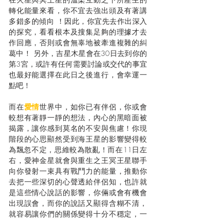
轉化能量來看，你不宜去強出頭及有著講
多錯多的傾向 ！因此，你宜先去作出深入
的探究，看看根本及搜集足夠的理據才去
作回應，否則或會無辜地被牽進複雜的糾
葛中！ 另外，吉星木星會在30日去到你的
第3宮，或許有任何需要討論或交代的事宜
也最好能選擇在此日之後進行，會幸運一
點吧！
而在
愛情
世界中，如你已有伴侶，你或會
較想有著靜一靜的想法，內心的黑暗面被
揭露，讓你感到莫名的不安與焦慮！你現
階段的心思顯然受到海王星的影響變得較
為飄忽不定，思維較為散亂！而在11日左
右，愛神金星就會與重生之王冥王星聯手
向你發射一束具有戰鬥力的能量，推動你
去把一些深切的心聲透給伴侶知，也許就
是這些情心說話的影響，你倆或會有機會
出現誤會，而你的說話又顯得含糊不清，
就容易讓你們的關係變得十分不穩定，一