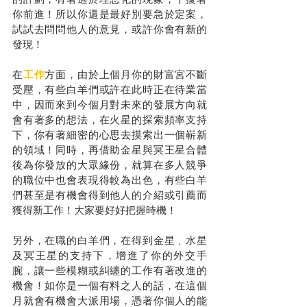
你前進！所以你還是最好別要急於定案，
試試去問問他人的意見，或許你會有新的
發現！
在
工作
方面，由於上個月你的財富宮不斷
受壓，有些白羊們或許在此時正在待業當
中，因而來到今個月對未來的發展方向就
會有著多的想法，在火星的探索頻率支持
下，你有著細密的心思去摸索出一個嶄新
的領域！同時，再借助金星與冥王星合體
後為你發放的大眾緣份，就算在多人競爭
的職位中也會表現得較為出色，有些白羊
們甚至是有機會得到他人的介紹或引薦而
獲得新工作！大家要好好把握時機！
另外，在職的白羊們，在得到金星﹑水星
及冥王星的支持下，增進了你的外交手
腕，讓一些模糊或糾纏的工作有著改進的
機會！如你是一個有料之人的話，在這個
月就會有機會大派用場，憑著你個人的能