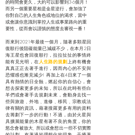
的時間會更久，大約可以影響到3-6個月！
而另一個重要星相是金星逆行，會加強了
你對自己的人生角色或地位的渴求，當中
或會讓你意識到掌控人生或事業路向的重
要性，從而會以謹慎的態度去審視一番！
而來到2021年最後一個月，隨著多顆星回
復順行後阻礙能量已減緩不少，在本月2日
海王星也會回復順行，拉拉扯扯的事情終
能有見光明，在
人生路的規劃
上終有機會
真真正正去著手進行，因而內心的不安與
恐懼感也漸見減少! 再加上在4日來了一個
具有熱情的日全蝕，燃起你的自信心，會
想去探索更多的未知，所以在此時有些白
羊們或會著手去規劃未來，會動身去找一
些與旅遊﹑外地﹑進修﹑移民﹑宗教或法
律有關的資訊，藉著搜羅更多有用的資料
去籌劃下一步的行動！不過，由於火星與
具擴展能量的木星有著不良的角度，你的
慾念會被放大, 所以或會想出一些不切實際
的計劃，有著過於理想化的現象，干擾著