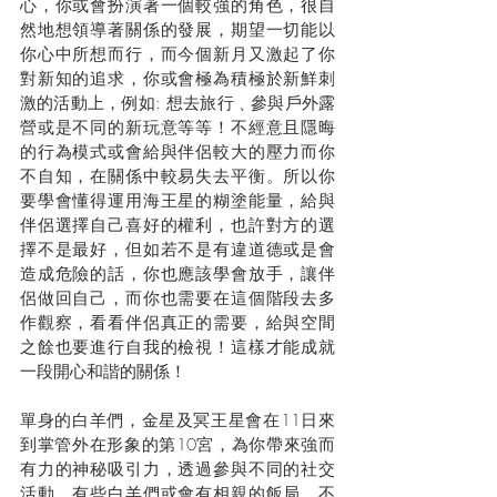
心，你或會扮演著一個較強的角色，很自
然地想領導著關係的發展，期望一切能以
你心中所想而行，而今個新月又激起了你
對新知的追求，你或會極為積極於新鮮刺
激的活動上，例如: 想去旅行﹑參與戶外露
營或是不同的新玩意等等！不經意且隱晦
的行為模式或會給與伴侶較大的壓力而你
不自知，在關係中較易失去平衡。所以你
要學會懂得運用海王星的糊塗能量，給與
伴侶選擇自己喜好的權利，也許對方的選
擇不是最好，但如若不是有違道德或是會
造成危險的話，你也應該學會放手，讓伴
侶做回自己，而你也需要在這個階段去多
作觀察，看看伴侶真正的需要，給與空間
之餘也要進行自我的檢視！這樣才能成就
一段開心和諧的關係！
單身的白羊們，金星及冥王星會在11日來
到掌管外在形象的第10宮，為你帶來強而
有力的神秘吸引力，透過參與不同的社交
活動，有些白羊們或會有相親的飯局，不