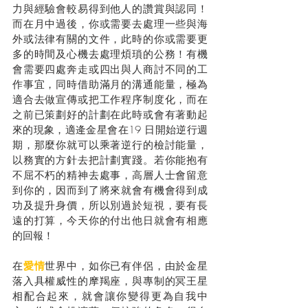
力與經驗會較易得到他人的讚賞與認同！
而在月中過後，你或需要去處理一些與海
外或法律有關的文件，此時的你或需要更
多的時間及心機去處理煩瑣的公務！有機
會需要四處奔走或四出與人商討不同的工
作事宜，同時借助滿月的溝通能量，極為
適合去做宣傳或把工作程序制度化，而在
之前已策劃好的計劃在此時或會有著動起
來的現象，適逄金星會在19 日開始逆行週
期，那麼你就可以乘著逆行的檢討能量，
以務實的方針去把計劃實踐。若你能抱有
不屈不朽的精神去處事，高層人士會留意
到你的，因而到了將來就會有機會得到成
功及提升身價，所以別過於短視，要有長
遠的打算，今天你的付出他日就會有相應
的回報！
在
愛情
世界中，如你已有伴侶，由於金星
落入具權威性的摩羯座，與專制的冥王星
相配合起來，就會讓你變得更為自我中