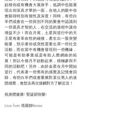
妨積你或有機會大展身手，低調中也能展
現出你深具才華的一面，在他人的眼中你
會顯得特別有個性及深度！同時，有些白
羊們或會在一些與別不同的聚會中認識到
一些甚具才智的人，在交流的過程中讓你
增益不少！而在月尾，土星與逆行中的天
王星有著革命性的碰撞，產生出一股突變
能量，預示著你或突然需要出席一些社交
活動，而在當中有機會發現到一些機緣，
可能是有助事業或是有助人際網絡的拓
展！所以今個月不妨動起來，積極參與不
同的活動吧！另外，由於金星在月中開始
逆行，代表著一些舊有的感覺及記憶會回
歸，有些白羊們或會重燃對某位舊人的迷
戀感覺，會想去再次接觸對方了解近況！
祝身體健康! 聖誕節快樂!
Love from 塔羅師Renee
Horoscope 星座