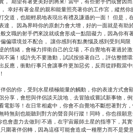
實， 期望有著更美好的將來! 當中，有些射手們或會因而
中， 幸好有著金星的親和能量照亮著你的工作宮，縱然你
打交道，也能輕易地表現出有禮及謙遜的一面！ 但是，
表達， 因為界時你的原創力會大增，好的一面就是有助
一般文職的射手們來說就或會形成一點阻礙力，因為你有
惜偏偏環境並不配合， 讓你感到有點奧惱及感到受到局限
逆的情緒，會極力捍衛自己的立場，不自覺地有著過於激
與不滿！或許先不要激動，試試按捺著自己，評估整體環
出反應，衝動行事只會讓事件更加惡劣，反而從靜觀當中
！
有伴侶的你，受到水星積極能量的觸動，你的表達方式會
侶分享，會想與伴侶談天說地﹑去冒險或嘗試新事物，例如
看電影等！在日常相處中，你會不自覺地不斷想著對方，
無時無刻也能聽到對方的聲音與行蹤！同時，你也很願意去
 你也會盡力去做到!不過，在宇宙嚴師土星的指導下，其
是只圍著伴侶轉，因為這樣可能會造成一種壓力而不是愛意