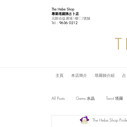
The Hebe Shop
專業塔羅牌占卜店
元朗合益廣場1樓C3號舖
Tel.:
9636 0212
T
主頁
本店簡介
塔羅師介紹
占
All Posts
Gems 水晶
Tarot 塔羅
The Hebe Shop Profe
Monthly Horoscope 每月星座運程