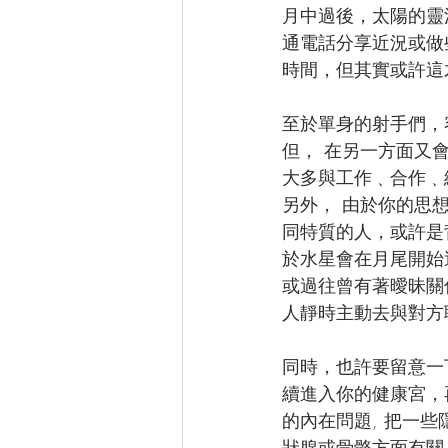
月中過後，太陽的靈
通電話分享近況或做
時間，但其實或許這
至於單身的射手們，
但， 在另一方面又
大多與工作﹑合作﹑
另外， 由於你的思
同特質的人，或許是
於水星會在月尾開始
或過往曾有著曖昧關
人靜時主動去與對方
同時，也許要留意一
續進入你的健康宮，
的內在問題, 把一
狀腺或骨骼方面有關