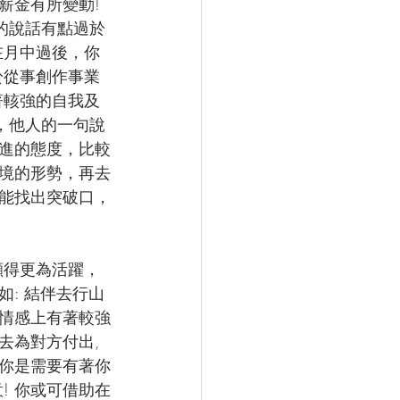
薪金有所變動!
的說話有點過於
在月中過後，你
於從事創作事業
著輆強的自我及
，他人的一句說
進的態度，比較
境的形勢，再去
能找出突破口，
顯得更為活躍，
: 結伴去行山
情感上有著較強
為對方付出, 
實你是需要有著你
! 你或可借助在