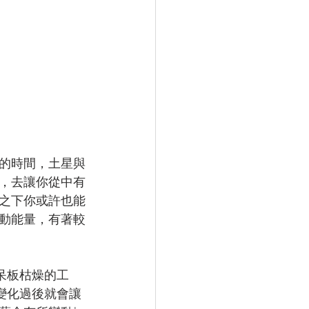
的時間，土星與
，去讓你從中有
之下你或許也能
動能量，有著較
呆板枯燥的工
變化過後就會讓