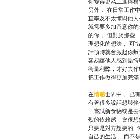
你變得更為上進與務
另外， 在日常工作
直率及不太懂與他人
就需要多加留意你的
的你， 但對於那些
理想化的想法， 可
話頓時就會激起你叛
容易讓他人感到錯愕
衡量利弊，才好去作
把工作做得更加完滿
在
情感
世界中， 已
有著很多說話想與伴
﹑嘗試新食物或是去
烈的依賴感，會很想
只要是對方想要的,
自己的生活， 而不