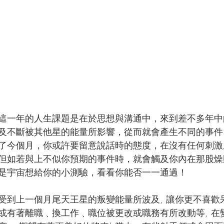
這一年的人生課題是在於思想與溝通中，來到差不多年中
及不斷被其他星的能量所影響，從而就會產生不同的事件
了今個月，你或許要留意說話時的態度，在沒有任何刺激
但如若與上不似你預期的事件時，就會觸及你內在那股燥
是宇宙想給你的小測驗，看看你能否一一通過！
受到上一個月尾天王星的叛變能量所波及, 讓你更不喜歡
或有著離職﹑換工作﹑職位被更改或職務有所改動等, 在