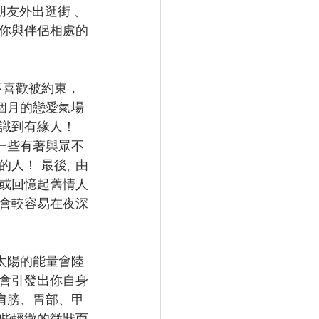
朋友外出逛街﹑
你與伴侶相處的
喜歡被約束， 
個月的戀愛氣場
識到有緣人！ 
一些有著與眾不
人！ 最後, 由
或回憶起舊情人
會較容易在夜深
太陽的能量會陸
會引發出你自身
肩膀、胃部、甲
些輕微的徵狀而