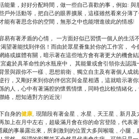
活能量，好好分配時間，做一些自己喜歡的事，例如: 與
些戶外活動等，把自己的眼界擴展，這樣雖然看來分薄了
才能有著思念你的空間，無形之中也能增進彼此的情感!
容易有著矛盾的心情， 一方面好似已習慣一個人的生活不
會渴望著能找到伴侶！而由於眾星薈集於你的工作宮， 今
網絡或媒體有關，暗示著在這些地方會有著更大的機會結
想宮處於具革命性的水瓶座中， 其能量或會引領你去認識
背景與跟你不一樣﹑思想前衛﹑獨立自主及有著個人成就的
逆行，又剛好來到你的伴侶宮與金星相遇，這就暗示著你
係的人，心中有著滿腔的懷舊情懷，同時也比較情緒化，
聯絡，想知過對方的近況!
下自身的
健康
, 現階段有著金星﹑水星﹑天王星﹑新月及
再加上在月中左右，超級滿月會在你的命宮登陸，代表著
些隱藏的事暴露出來，所刺激到的位置大多與喉嚨﹑小腿﹑
！當然，所謂的影響並不全然是代表會生病，可能只是一