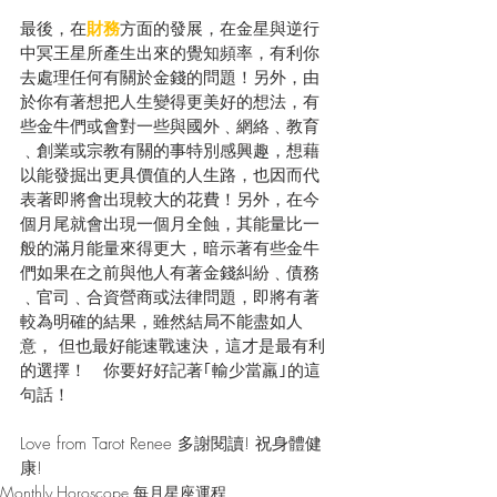
最後，在
財務
方面的發展，在金星與逆行
中冥王星所產生出來的覺知頻率，有利你
去處理任何有關於金錢的問題！另外，由
於你有著想把人生變得更美好的想法，有
些金牛們或會對一些與國外﹑網絡﹑教育
﹑創業或宗教有關的事特別感興趣，想藉
以能發掘出更具價值的人生路，也因而代
表著即將會出現較大的花費！另外，在今
個月尾就會出現一個月全蝕，其能量比一
般的滿月能量來得更大，暗示著有些金牛
們如果在之前與他人有著金錢糾紛﹑債務
﹑官司﹑合資營商或法律問題，即將有著
較為明確的結果，雖然結局不能盡如人
意， 但也最好能速戰速決，這才是最有利
的選擇！　你要好好記著｢輸少當羸｣的這
句話！
Love from Tarot Renee 多謝閱讀! 祝身體健
康! 
Monthly Horoscope 每月星座運程