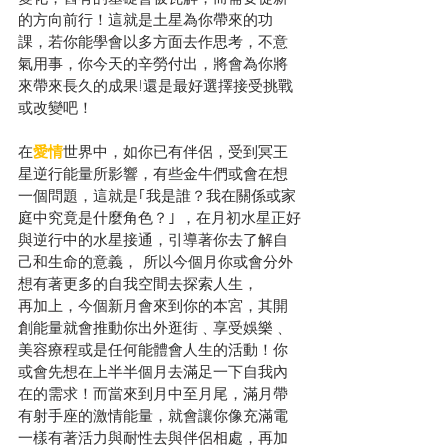
的方向前行！這就是土星為你帶來的功
課，若你能學會以多方面去作思考，不意
氣用事，你今天的辛勞付出，將會為你將
來帶來長久的成果!還是最好選擇接受挑戰
或改變吧！
在
愛情
世界中，如你已有伴侶，受到冥王
星逆行能量所影響，有些金牛們或會在想
一個問題，這就是｢我是誰？我在關係或家
庭中究竟是什麼角色？｣ ，在月初水星正好
與逆行中的水星接通，引導著你去了解自
己和生命的意義， 所以今個月你或會分外
想有著更多的自我空間去探索人生，
再加上，今個新月會來到你的本宮，其開
創能量就會推動你出外逛街﹑享受娛樂﹑
美容療程或是任何能體會人生的活動！你
或會先想在上半半個月去滿足一下自我內
在的需求！而當來到月中至月尾，滿月帶
有射手座的激情能量，就會讓你像充滿電
一樣有著活力與耐性去與伴侶相處，再加