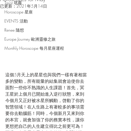
Tarot 塔羅
已更新：
2021年5月14日
Horoscope 星座
EVENTS 活動
Renee 隨想
Europe Journey 歐洲靈修之旅
Monthly Horoscope 每月星座運程
這個5月天上的星星也與我們一樣有著相當
多的變動，所有能量的結集就會迫使你去
面對一些你不熟識的人生課題！首先，冥
王星於上個月已開始進入逆行狀態，來到
今個月又正好被水星所觸動，啓動了你的
智慧領域！在人生路上有著較多的事項需
要你去動腦筋！同時，今個新月又來到你
的本宮，就會加強了你的務實本性，讓你
更想把自己的人生建立得比之前更可為！