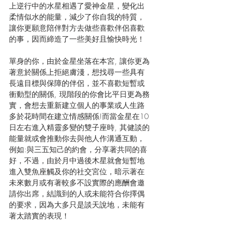
上逆行中的水星相遇了愛神金星，變化出
柔情似水的能量，減少了你自我的特質，
讓你更願意陪伴對方去做些喜歡伴侶喜歡
的事，因而締造了一些美好且愉快時光！
單身的你，由於金星坐落在本宮, 讓你更為
著意於關係上拒絕膚淺，想找尋一些具有
長遠目標與保障的伴侶，並不喜歡短暫或
衝動型的關係, 現階段的你會比平日更為務
實，會想去重新建立個人的事業或人生路
多於花時間在建立情感關係!而當金星在10
日左右進入精靈多變的雙子座時, 其健談的
能量就或會推動你去與他人作溝通互動，
例如:與三五知己的約會，分享著共同的喜
好，不過，由於月中過後木星就會短暫地
進入雙魚座觸及你的社交宮位，暗示著在
未來數月或有著較多不設實際的應酬會邀
請你出席，結識到的人或未能符合你擇偶
的要求，因為大多只是談天說地，未能有
著太踏實的表現！