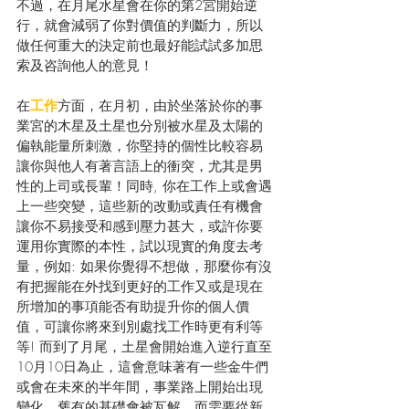
不過，在月尾水星會在你的第2宮開始逆
行，就會減弱了你對價值的判斷力，所以
做任何重大的決定前也最好能試試多加思
索及咨詢他人的意見！
在
工作
方面，在月初，由於坐落於你的事
業宮的木星及土星也分別被水星及太陽的
偏執能量所刺激，你堅持的個性比較容易
讓你與他人有著言語上的衝突，尤其是男
性的上司或長輩！同時, 你在工作上或會遇
上一些突變，這些新的改動或責任有機會
讓你不易接受和感到壓力甚大，或許你要
運用你實際的本性，試以現實的角度去考
量，例如: 如果你覺得不想做，那麼你有沒
有把握能在外找到更好的工作又或是現在
所增加的事項能否有助提升你的個人價
值，可讓你將來到別處找工作時更有利等
等! 而到了月尾，土星會開始進入逆行直至
10月10日為止，這會意味著有一些金牛們
或會在未來的半年間，事業路上開始出現
變化，舊有的基礎會被瓦解，而需要從新