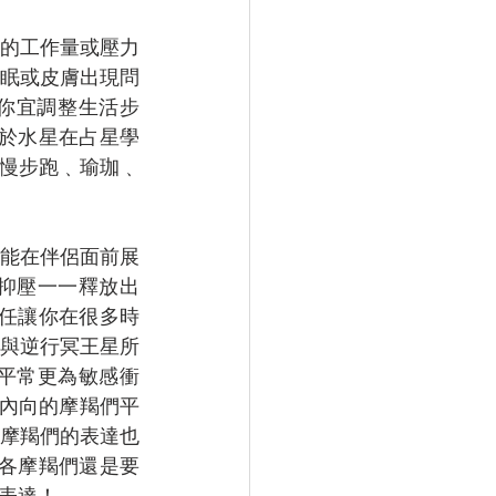
的工作量或壓力
眠或皮膚出現問
你宜調整生活步
於水星在占星學
 慢步跑﹑瑜珈﹑
能在伴侶面前展
抑壓一一釋放出
任讓你在很多時
與逆行冥王星所
平常更為敏感衝
向內向的摩羯們平
摩羯們的表達也
各摩羯們還是要
表達！