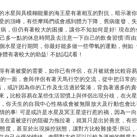
的水星與具模糊能量的海王星有著相互的對抗，暗示著你
受的頂峰，有些摩羯們或會感到體力下降﹑舊病復發﹑失
病，但仍有著較大的困擾，讓你不知如何是好! 現在的
己多一點的休息時間及去注意一下自己的飲食習慣!而由
個水星逆行期間，你最好能多做一些帶氧的運動，例如:
身體有著較大的助益! 不妨試試看！
得有著被愛的需要，如你已有伴侶，在月被就會比較容易
愛的一面，會與伴侶有著天馬行空的交流，從中把日常的
右，或許因為你的工作及生活過於緊湊，背負著過多的責
來
，
比較容易在某些生活習慣上與伴侶出現分歧，在火星
看，你天生的自我中心性格或會被無限放大及行動也會比
情的事! 可是或許是水星及冥王星逆行惹的禍，因為一
現在還被逆行的阻礙力拖拉著，就算只是出於善意，有些
態度，甚至於出現操控狀態，讓對方比較難接受!所以，
住自己火爆的情緒，肉緊對方也可以以較為溫婉的態度去