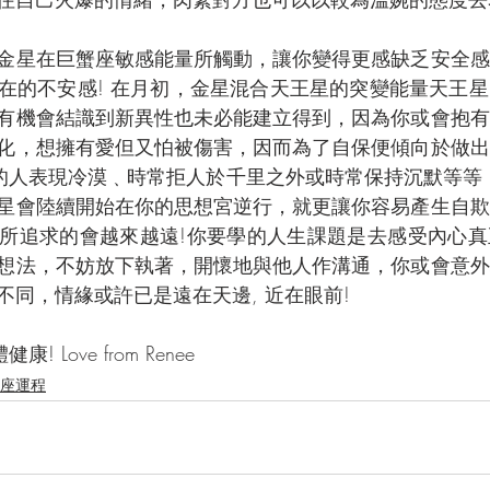
金星在巨蟹座敏感能量所觸動，讓你變得更感缺乏安全感
在的不安感! 在月初，金星混合天王星的突變能量天王
有機會結識到新異性也未必能建立得到，因為你或會抱有
化，想擁有愛但又怕被傷害，因而為了自保便傾向於做出
歡的人表現冷漠﹑時常拒人於千里之外或時常保持沉默等等
星會陸續開始在你的思想宮逆行，就更讓你容易產生自欺
所追求的會越來越遠!你要學的人生課題是去感受內心真
想法，不妨放下執著，開懷地與他人作溝通，你或會意外
同，情緣或許已是遠在天邊, 近在眼前! 
 Love from Renee
月星座運程