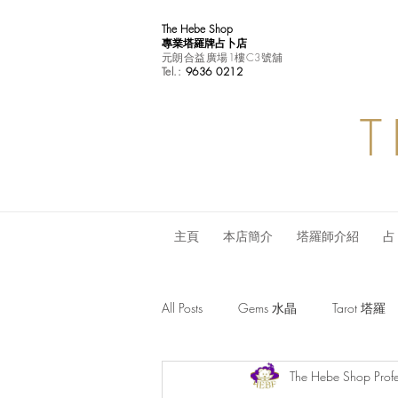
The Hebe Shop
專業塔羅牌占卜店
元朗合益廣場1樓C3號舖
Tel.:
9636 0212
T
主頁
本店簡介
塔羅師介紹
占
All Posts
Gems 水晶
Tarot 塔羅
The Hebe Shop Profe
Monthly Horoscope 每月星座運程