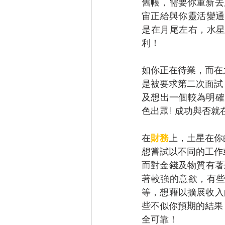
舊帳，需要你重新去
宙正給與你靈活變通
是在月尾左右，水
利！
如你正在待業，而在
是被要求第二次面試
及想出一個較為明確
色出眾! 成功與否就
在
財務
上，土星在你
想嘗試以不同的工作
而對金錢及物質有著
著較強的意欲，有
等，想藉以擴展收入
些不似你預期的結果
全可靠！