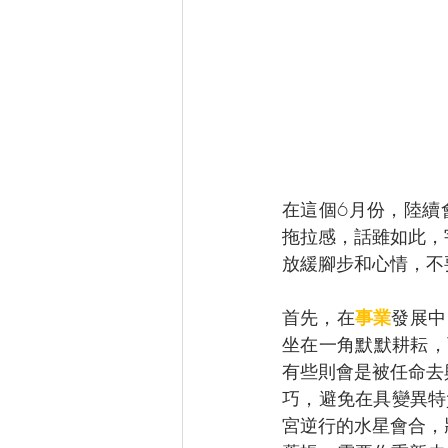
在這個6月份，陸續
拖拉感，話雖如此，
放緩腳步和心情，不
首先，在
事業
發展中
坐在一角默默耕耘，
有些則會是被任命去
巧，避免在具變異特
宮逆行的水星會合，