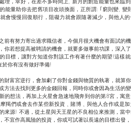
處理，幸好，在差不多時間上, 新月的創造能量也來臨
的能量助你去把舊項目改頭換面，正所謂: ｢窮則變, 變
星就會慢慢回復順行，阻礙力就會跟隨著減少，與他人的
之前有努力寄出過求職信者，今個月很大機會有面試的機
，你若想提高被聘請的機會，就要多做事前功課，深入了
的目標，讓對方知道你對該工作有著什麼的期望!這樣就
在於你有沒有做好準備!
的財富宮逆行，會加劇了你對金錢與物質的執著，就算你
或方法去找到更多的金錢回報，同時你或會因為生活的變
新的想法，再加上火星會急速地飛奔到你的第8宮，寓意
些摩羯們或會去作某些新投資﹑賭博﹑與他人合作或是加
的來源! 不過，從土星與天王星的不良相位來推測，當
，不宜作高風險的投資，你或可試著以長遠的目標出發，