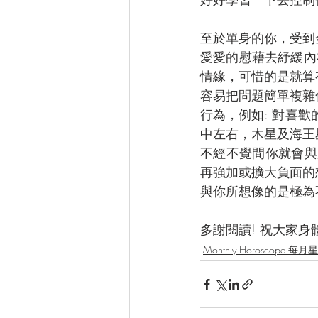
至於單身的你，受到
愛愛的慰藉去紓緩內
情緣，可惜的是就算
容易把問題簡單複雜
行為，例如: 對喜
中左右，木星及海王
不經不覺間你就會與
再強加或擴大負面的
與你所想像的是極為不
多謝閱讀! 祝大家身體健康!
Monthly Horoscope 每