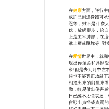
在
健康
方面，逆行中
或許已到達身體可承
題等，雖不是什麼大
伐，放緩腳步，給自
上是主宰肺部，在這
掌上壓或跳舞等! 對
在
愛情
世界中，就顯
現出你溫柔和具關
來!但是去到月中左
候也不能真正放鬆下
相撞出來的能量來
動，較易做出傷害感
日已經不太懂表達，
會顯出責怪或責罵的
好好學習一下去控制