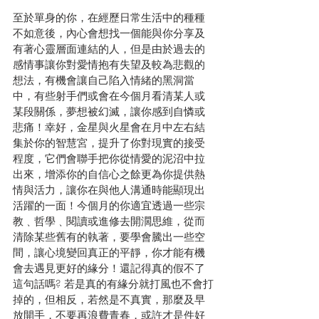
至於單身的你，在經歷日常生活中的種種
不如意後，內心會想找一個能與你分享及
有著心靈層面連結的人，但是由於過去的
感情事讓你對愛情抱有失望及較為悲觀的
想法，有機會讓自己陷入情緒的黑洞當
中，有些射手們或會在今個月看清某人或
某段關係，夢想被幻滅，讓你感到自憐或
悲痛！幸好，金星與火星會在月中左右結
集於你的智慧宮，提升了你對現實的接受
程度，它們會聯手把你從情愛的泥沼中拉
出來，增添你的自信心之餘更為你提供熱
情與活力，讓你在與他人溝通時能顯現出
活躍的一面！今個月的你適宜透過一些宗
教﹑哲學﹑閱讀或進修去開濶思維，從而
清除某些舊有的執著，要學會騰出一些空
間，讓心境變回真正的平靜，你才能有機
會去遇見更好的緣分！還記得真的假不了
這句話嗎? 若是真的有緣分就打風也不會打
掉的，但相反，若然是不真實，那麼及早
放開手，不要再浪費青春，或許才是件好