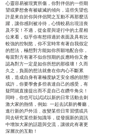
心靈容易被現實所傷，你對伴侶的一些期
望或夢想會有被破滅的傾向，這些失望也
許是來自於你與伴侶間之互動不再那麼活
躍，讓你感到被冷待，心情較易出現沮喪
及不安！不過，從金星與逆行中的土星相
位來看，似乎你有想得過於表面及具有比
較強的控制慾，你不宜時常有著自我假定
的想法，極想對方能如你所願地配合你，
每當對方有著不似你預期的反應時你又會
認為對方一定是如你所想的那樣壞！久而
久之，負面的想法就會在你內心不斷累
積，造成自身有著極度缺乏安全感的狀態!
或許，你要學會多些表達自己的感受，有
疑問就直接提出而不是自己在鑽牛角尖！
同時，你也可以試試以新的日常活動去刺
激大家的熱情，例如: 一起去試新的餐廳﹑
進行新的戶外活﹑改變某些日常習慣或共
同去研究某些新知識等，從發掘新的資訊
中增加大家的話題與交流，讓彼此有著更
深層次的互動！