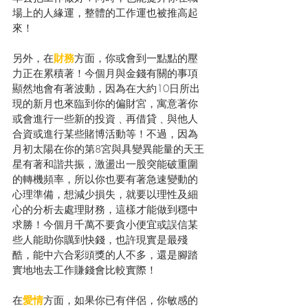
場上的人緣運，整體的工作運也被推高起
來！
另外，在
財務
方面，你或會到一點點的壓
力正在累積著！今個月與金錢有關的事項
顯然地會有著波動，因為在大約10日所出
現的新月也來臨到你的偏財宮，寓意著你
或會進行一些新的投資﹑再借貸﹑與他人
合資或進行某些賭博活動等！不過，因為
月初太陽在你的第8宮與具變異能量的天王
星有著和諧共振，激盪出一股突能破重圍
的轉機頻率，所以你也要有著急速變動的
心理準備，想減少損失，就要以理性及細
心的分析去處理財務，這樣才能做到穩中
求勝！今個月千萬不要貪小便宜或誤信某
些人能助你贎到快錢，也許現實是最殘
酷，能中六合彩頭獎的人不多，還是腳踏
實地地去工作賺錢會比較實際！
在
愛情
方面，如果你已有伴侶，你敏感的