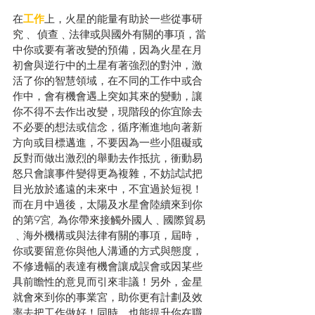
在
工作
上，火星的能量有助於一些從事研
究﹑ 偵查﹑法律或與國外有關的事項，當
中你或要有著改變的預備，因為火星在月
初會與逆行中的土星有著強烈的對沖，激
活了你的智慧領域，在不同的工作中或合
作中，會有機會遇上突如其來的變動，讓
你不得不去作出改變，現階段的你宜除去
不必要的想法或信念，循序漸進地向著新
方向或目標邁進，不要因為一些小阻礙或
反對而做出激烈的舉動去作抵抗，衝動易
怒只會讓事件變得更為複雜，不妨試試把
目光放於遙遠的未來中，不宜過於短視！
而在月中過後，太陽及水星會陸續來到你
的第9宮, 為你帶來接觸外國人﹑國際貿易
﹑海外機構或與法律有關的事項，屆時，
你或要留意你與他人溝通的方式與態度，
不修邊幅的表達有機會讓成誤會或因某些
具前瞻性的意見而引來非議！另外，金星
就會來到你的事業宮，助你更有計劃及效
率去把工作做好！同時，也能提升你在職