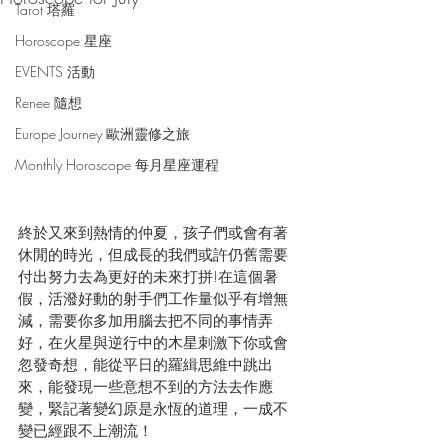
Tarot 塔羅
Horoscope 星座
EVENTS 活動
Renee 隨想
Europe Journey 歐洲靈修之旅
Monthly Horoscope 每月星座運程
終於又來到熱情的仲夏，孩子們或會有著
休閒的時光，但成長的我們或許仍舊需要
付出努力去為更好的未來打拼!在這個暑
假，活潑好動的射手們工作量似乎有增無
減，需要你多加用腦去把不同的事情弄
好，在火星與逆行中的木星刺激下你或會
忽發奇想，能從平日的羅緝思維中跳出
來，能發現一些意想不到的方法去作應
變，緊記著變幻原是永恆的道理，一成不
變已經跟不上潮流！