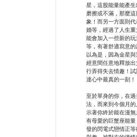
星，這股能量能產生
磨擦或不滿，那麼這
象！而另一方面則代
婚等，經過了人生重
能會加入一些新的玩
等，有著舒適寫意的
以為是，因為金星與
經意間任意地釋放出
行弄得失去情趣！試
達心中最真的一刻！
至於單身的你，在過
法，而來到今個月的
示著你終於能在漫無
有母愛的巨蟹座能量
發的閃電式戀情正等
與趣，被對方的溫情