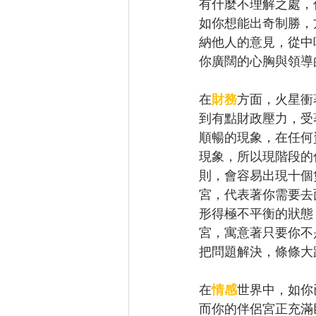
有什麼不理解之處，
如你想能出奇制勝，
納他人的意見，從中
你廣闊的心胸與領導
在
財務
方面，火星衝
到有點財政壓力，受
順暢的現象，在任何
現象，所以現階段的
則，會容易出現十個
宮，代表著你需要去
形得極不平衡的狀態
宮，寓意著只要你不
把問題解決，條條大
在
情感
世界中，如你
而你的伴侶宮正充滿