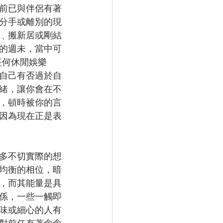
前已與伴侶有著
分手或離別的現
﹑搬新居或剛結
的週未，當中可
任何休閒娛樂
自己有否過於自
緒，讓你會在不
，頓時被你的言
因為現在正是表
多不切實際的想
均衡的相位，暗
，而其能量是具
係，一些一觸即
味或細心的人有
對前任有著念念