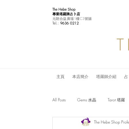
The Hebe Shop
專業塔羅牌占卜店
元朗合益廣場1樓C3號舖
Tel.:
9636 0212
T
主頁
本店簡介
塔羅師介紹
占
All Posts
Gems 水晶
Tarot 塔羅
The Hebe Shop Profe
Monthly Horoscope 每月星座運程