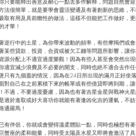
你只要能釋出善意及耐心一點去多作解釋，問題自然會迎
方法佷簡單，就是要學會靈活變通及有著創新的思維，不
吸取有用及具前瞻性的做法，這樣不但能把工作做好，更
的才華！
著逆行中的土星，為你帶來波動的頻率，有些摩羯們或會
著某些貸款﹑投資﹑合資或被欠工錢等問題所影響，讓你
資源分配上不適宜過度樂觀！因為有些人甚至會突然出現
你適宜減少浪費及不必要的開支，同時也絶不適合去作任
煲只有九個蓋的情況，因為在24日所出現的滿月正好坐
面對自己在之前累積下來的帳單或有些借貸即將到期，讓
！不過，不要過度憂慮，因為也有著吉星金星與戰神火星
是過於進取或好大喜功你就能有著逢凶化吉的運氣，不妨
路通羅馬！
已有伴侶，你就或會變得溫柔體貼一點，同時也極想有著
巨蟹座的柔和能量，同時受太陽及水星又即將會激活了具