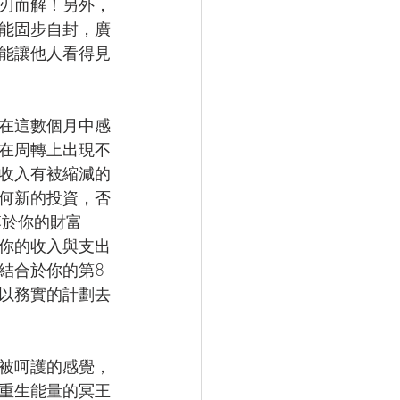
刃而解！另外，
能固步自封，廣
能讓他人看得見
在這數個月中感
在周轉上出現不
收入有被縮減的
何新的投資，否
落於你的財富
你的收入與支出
結合於你的第8
以務實的計劃去
被呵護的感覺，
重生能量的冥王