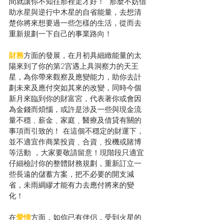
間就讓你不知往那裡走才好！  那麼不妨借
助水星與逆行中木星的自省能量，去想清
楚你將來想要過一些怎樣的生活，從而去
重新規劃一下自己的事業路向！
財務
方面的發展，在月初具細緻能量的太
陽來到了你的第2宫遇上具洞察力的天王
星，為你帶來觀察及應變能力，助你去計
劃未來及應付突如其來的改變，同時今個
新月來臨到你的財富宮，代表著你或會因
為金錢而煩惱，或許是涉及一些與現金流
量不穩﹑薪金﹑家庭﹑醫療及借貸有關的
事項而引致的！ 在這個不穩定的財運下，
並不適宜作商業投資﹑合資﹑投機或賭博
等活動 ，大家要敬請留意！現階段只適宜
仔細檢討你的整體財務規劃，重新訂立一
些長遠的儲蓄方案，把不必要的開支減
省，未雨綢繆才能有力去應付將來的變
化！
在
愛情
方面，如你已有伴侣，受到火星的