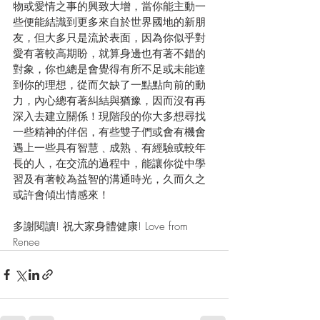
物或愛情之事的興致大增，當你能主動一
些便能結識到更多來自於世界國地的新朋
友，但大多只是流於表面，因為你似乎對
愛有著較高期盼，就算身邊也有著不錯的
對象，你也總是會覺得有所不足或未能達
到你的理想，從而欠缺了一點點向前的動
力，內心總有著糾結與猶豫，因而沒有再
深入去建立關係！現階段的你大多想尋找
一些精神的伴侶，有些雙子們或會有機會
遇上一些具有智慧﹑成熟﹑有經驗或較年
長的人，在交流的過程中，能讓你從中學
習及有著較為益智的溝通時光，久而久之
或許會傾出情感來！
多謝閱讀! 祝大家身體健康! Love from 
Renee