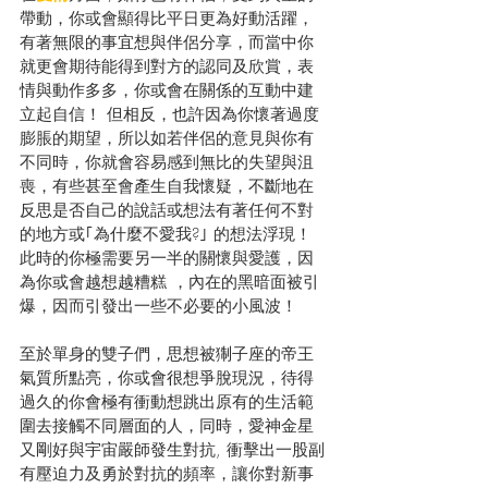
帶動，你或會顯得比平日更為好動活躍，
有著無限的事宜想與伴侶分享，而當中你
就更會期待能得到對方的認同及欣賞，表
情與動作多多，你或會在關係的互動中建
立起自信！ 但相反，也許因為你懷著過度
膨脹的期望，所以如若伴侶的意見與你有
不同時，你就會容易感到無比的失望與沮
喪，有些甚至會產生自我懷疑，不斷地在
反思是否自己的說話或想法有著任何不對
的地方或｢為什麼不愛我?｣ 的想法浮現！ 
此時的你極需要另一半的關懷與愛護，因
為你或會越想越糟糕 ，內在的黑暗面被引
爆，因而引發出一些不必要的小風波！
至於單身的雙子們，思想被猘子座的帝王
氣質所點亮，你或會很想爭脫現況，待得
過久的你會極有衝動想跳出原有的生活範
圍去接觸不同層面的人，同時，愛神金星
又剛好與宇宙嚴師發生對抗, 衝擊出一股副
有壓迫力及勇於對抗的頻率，讓你對新事