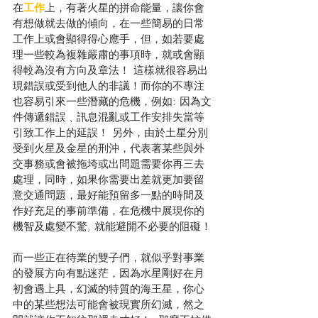
在
工作
上，有著火星的拼命能量，讓你會
有想做就去做的傾向，在一些簡易的日常
工作上或會顯得得心應手，但，如若要處
理一些較為複雜嚴肅的事項時，就或會顯
得較為沒有方向及章法！ 這樣就很容易出
現錯誤或受到他人的非議！而你的不專注
也容易引來一些潛藏的危機，例如: 因為文
件傳遞錯誤﹑訊息混亂或工作安排失當等
引致工作上的延誤！ 另外，由於土星分別
受到火星及金星的刑沖，代表著某些與外
交事務或會被拖垮或出問題需要你再三去
處理，同時，如果你需要出差就更加要留
意交通問題，最好能預留多一點的時間及
作好充足的事前準備，在危機中展現你的
機智及處變不驚, 就能避開不必要的阻礙！
而一些正在待業的雙子們，就似乎對事業
的發展方向有點迷茫，因為水星剛好在月
初會遇上具，幻滅的特質的海王星，你心
中的某些想法可能會被現實所幻滅，然之