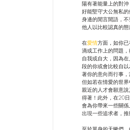
陽有著能量上的對沖
好能堅守大公無私的
身邊的閒言閒語，不
他人以比較認真的態
在
愛情
方面，如你已
滴或工作上的問題，
自我或自大，因為在
段的你或會比較自以
著你的意向而行事，
但如若在情愛的世界
親近的人才會願意說
得著！此外，在20
會為你帶來一些關係
出現一些追求者，推
至於單身的天蠍們，