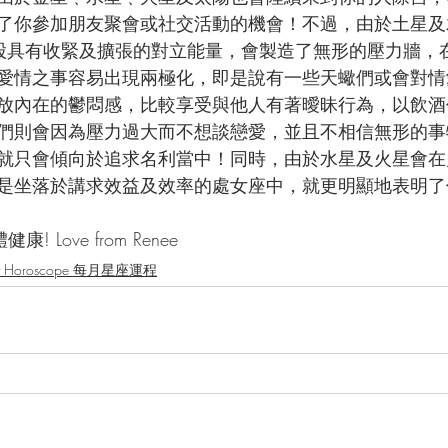
了你參加朋友聚會或社交活動的機會！不過，由於土星及
股具有收緊及擴張的對立能量，會製造了無形的壓力牆，
愛情之事容易出現兩極化，即是說有一些天蠍們或會對情
放內在的鬱悶感，比較享受與他人有著曖昧行為，以飲酒
們則會因為壓力過大而不想談戀愛，並且不相信無形的事
就只會傾向於追求名利當中！同時，由於水星及火星會在
是坐落於講求效益及效率的處女座中，就更明顯地表明了
 Love from Renee
ly Horoscope 每月星座運程