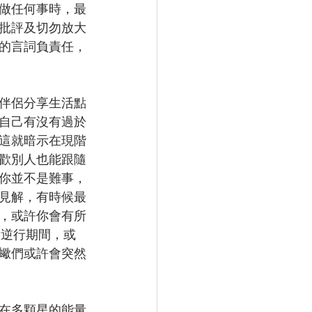
做任何事時，最
批評及切勿放大
的言詞負責任，
伴侶分享生活點
自己有沒有過於
這就暗示在現階
歡別人也能跟隨
你並不是難事，
見解，有時候最
，或許你會有所
段逆行期間，或
蠍們或許會突然
在多顆星的能量