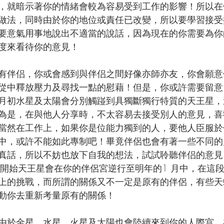
，就暗示著你的情緒會較為容易受到工作的影響！所以在
做法，同時由於你的地位或責任已改變，所以要學習接受
要意氣用事地說出不適當的說話，因為現在的你需要為你
度來看待你的意見！
有伴侣，你或會感到與伴侣之間好像亦師亦友，你會願意
從中釋放壓力及尋找一點的慰藉！但是，你或許需要留意
月初水星及太陽會分別觸踫到具獨斷獨行特質的天王星，
為是，在與他人分享時，不太容易去接受別人的意見，喜
當然在工作上，如果你是位能力獨到的人，要他人臣服於
中，或許不能如此專制吧！畢竟伴侶也會有著一些不同的
真話，所以不妨也放下自我的想法，試試聆聽伴侣的意見
日開始天王星會在你的伴侶宮逆行至明年的1 月中，在這
上的挑戰，而所謂的關係又不一定是原有的伴侶，有些天
動你去重新考量原有的關係！
由於金星﹑水星﹑火星及太陽也會陸續來到你的人際宫，