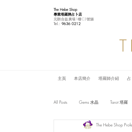
The Hebe Shop
專業塔羅牌占卜店
元朗合益廣場1樓C3號舖
Tel.:
9636 0212
T
主頁
本店簡介
塔羅師介紹
占
All Posts
Gems 水晶
Tarot 塔羅
The Hebe Shop Profe
Monthly Horoscope 每月星座運程