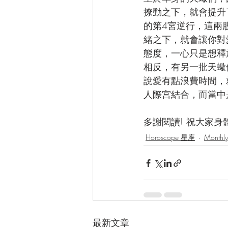
撩動之下，就會提升
的第4宮逆行，這兩
緒之下，就會讓你對
態度，一心只是想釋
相反，有另一批天蠍
說愛有點浪費時間，
人際宫結合，而當中
多謝閱讀! 祝大家身體健康!
Horoscope 星座
Month
最新文章