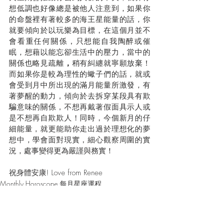
想低調也好像總是被他人注意到，如果你
的命盤裡有著較多的海王星能量的話，你
就要傾向於以玩樂為目標，在這個月並不
會看重任何關係，只想能自我陶醉或催
眠，想藉以能忘卻生活中的壓力，當中的
關係也略見疏離
，
稍有糾纏就寧願放棄！
而如果你是較為理性的蠍子們的話，就或
會受到月中所出現的滿月能量所激發，有
著夢醒的動力，傾向於去拆穿某段具有欺
騙意味的關係，不想再戴著假面具示人或
是不想再自欺欺人！同時，今個新月的仔
細能量，就更能助你走出過於理想化的夢
想中，學會面對現實，細心觀察周圍的實
況，處事變得更為嚴謹與務實！
祝身體安康! Love from Renee
Monthly Horoscope 每月星座運程
Horoscope 星座