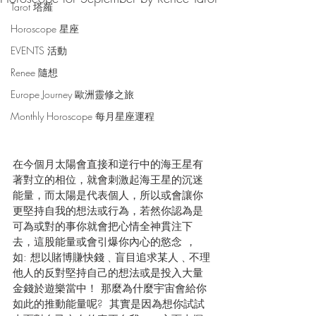
Tarot 塔羅
Horoscope 星座
EVENTS 活動
Renee 隨想
Europe Journey 歐洲靈修之旅
Monthly Horoscope 每月星座運程
在今個月太陽會直接和逆行中的海王星有
著對立的相位，就會刺激起海王星的沉迷
能量，而太陽是代表個人，所以或會讓你
更堅持自我的想法或行為，若然你認為是
可為或對的事你就會把心情全神貫注下
去，這股能量或會引爆你內心的慾念 ，
如: 想以賭博賺快錢﹑盲目追求某人﹑不理
他人的反對堅持自己的想法或是投入大量
金錢於遊樂當中！ 那麼為什麼宇宙會給你
如此的推動能量呢?  其實是因為想你試試