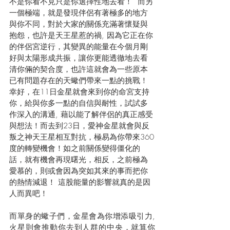
不是你看不見只是你選擇性地去看！  而另
一個極端，就是發現伴侶有著極多的地方
與你不同，對於大家的關係充滿著懷疑與
抱怨，也許是天王星惹的禍, 因為它正在你
的伴侶宮逆行，其變異的能量在今個月剛
好與太陽形成共振，讓你更能透徹地去看
清你倆的契合度，也許這就會為一些原本
已有問題存在的天蠍們帶來一點的挑戰！
幸好，在11日金星就會來到你的命宮支持
你，給與你多一點的自信與耐性，試試多
作深入的溝通, 藉以能了解伴侶的真正感受
與想法！而去到23日，愛神金星就會與反
叛之神天王星相互對抗，極易為你帶來360
度的轉變機會！如之前關係變得僵化的
話，就有機會再現曙光，相反，之前極為
愛慕的，則或會因為突如其來的事而把你
的熱情減退！ 這股能量的影響就真的是因
人而異吧！
而單身的蠍子們，金星會為你增添吸引力, 
火星則會推動你去到人群的中央，就算你