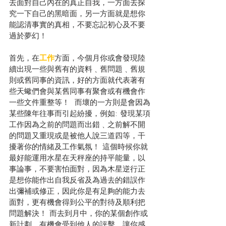
去面對自己內在的真正自我，一方面去探
究一下自己的黑暗面，另一方面就是想你
能認清事實的真相，不要忘記初心及不要
過於夢幻！
首先，在
工作
方面，今個月你或會發現陸
續出現一些與舊有的資料﹑舊問題﹑舊規
則或舊同事的資訊，好的方面就代表著有
些天蠍們會與某舊同事有聚會或有機會作
一些文件重整等！  而壞的一方則是會因為
某些陳年往事而引起紛擾，例如: 發現某項
工作因為之前的問題而出錯﹑之前解不開
的問題又重現或是被他人說三道四等，干
擾著你的情緒及工作氣氛！ 這個時候你就
最好能運用水星在天秤座的持平能量，以
事論事，不要害怕面對，因為木星逆行正
是想你能作出自我反省及為過去的錯誤作
出彌補或修正，因此你是有足夠的能力去
面對，更有機會得到公平的對待及順利把
問題解決！
而去到月中，你的某個創作或
新計劃，有機會受到他人的評擊，讓你感