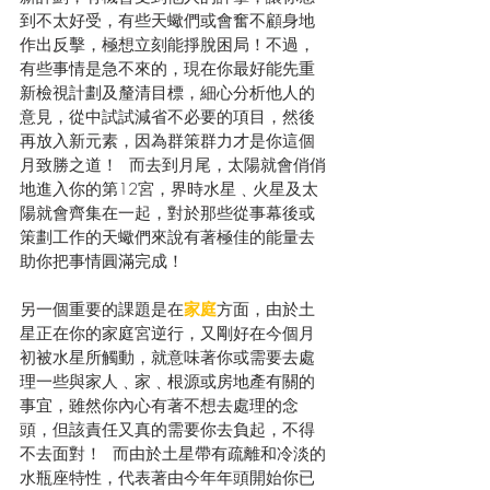
到不太好受，有些天蠍們或會奮不顧身地
作出反擊，極想立刻能掙脫困局！不過，
有些事情是急不來的，現在你最好能先重
新檢視計劃及釐清目標，細心分析他人的
意見，從中試試減省不必要的項目，然後
再放入新元素，因為群策群力才是你這個
月致勝之道！  而去到月尾，太陽就會俏俏
地進入你的第12宮，界時水星﹑火星及太
陽就會齊集在一起，對於那些從事幕後或
策劃工作的天蠍們來說有著極佳的能量去
助你把事情圓滿完成！
另一個重要的課題是在
家庭
方面，由於土
星正在你的家庭宮逆行，又剛好在今個月
初被水星所觸動，就意味著你或需要去處
理一些與家人﹑家﹑根源或房地產有關的
事宜，雖然你內心有著不想去處理的念
頭，但該責任又真的需要你去負起，不得
不去面對！  而由於土星帶有疏離和冷淡的
水瓶座特性，代表著由今年年頭開始你已