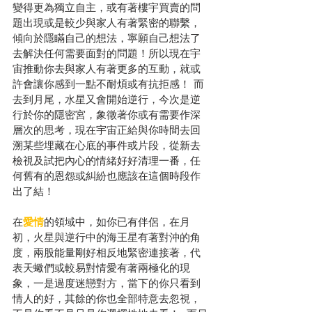
變得更為獨立自主，或有著樓宇買賣的問
題出現或是較少與家人有著緊密的聯繫，
傾向於隱瞞自己的想法，寧願自己想法了
去解決任何需要面對的問題！所以現在宇
宙推動你去與家人有著更多的互動，就或
許會讓你感到一點不耐煩或有抗拒感！ 而
去到月尾，水星又會開始逆行，今次是逆
行於你的隱密宮，象徵著你或有需要作深
層次的思考，現在宇宙正給與你時間去回
溯某些埋藏在心底的事件或片段，從新去
檢視及試把內心的情緒好好清理一番，任
何舊有的恩怨或糾紛也應該在這個時段作
出了結！
在
愛情
的領域中，如你已有伴侶，在月
初，火星與逆行中的海王星有著對沖的角
度，兩股能量剛好相反地緊密連接著，代
表天蠍們或較易對情愛有著兩極化的現
象，一是過度迷戀對方，當下的你只看到
情人的好，其餘的你也全部特意去忽視，