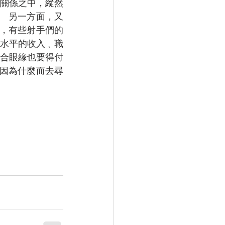
關係之中，縱然
  另一方面，又
時，有些射手們的
水平的收入﹑職
合眼緣也要得付
己因為什麼而去尋