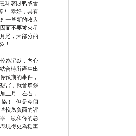
意味著財氣或會
！ 幸好，具有
創一些新的收入
！因而不要被火星
了月尾，大部分的
象！ 
較為沉默，內心
星結合時所產生出
你預期的事件，
想宮，就會增強
加上月中左右，
協！  但是今個
些較為負面的評
率
，
緩和你的急
表現得更為穩重