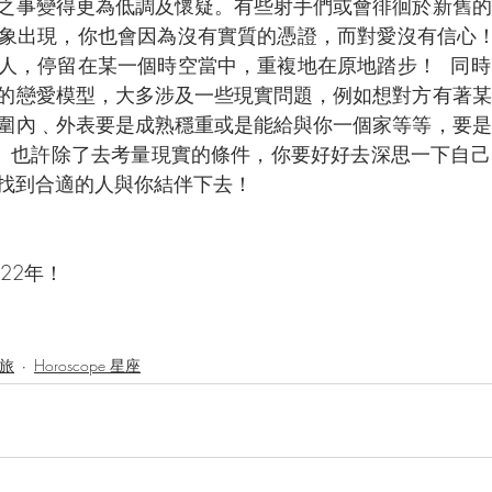
之事變得更為低調及懷疑。有些射手們或會徘徊於新舊的
象出現，你也會因為沒有實質的憑證，而對愛沒有信心！
人，停留在某一個時空當中，重複地在原地踏步！  同
的戀愛模型，大多涉及一些現實問題，例如想對方有著某
圍內﹑外表要是成熟穩重或是能給與你一個家等等，要是
  也許除了去考量現實的條件，你要好好去深思一下自
找到合適的人與你結伴下去！
22年！
之旅
Horoscope 星座