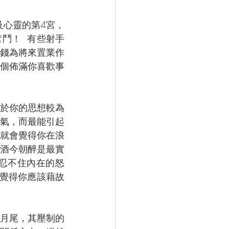
及心靈的第4宮，
鬥！  有些射手
錢為將來置業作
個佈滿你喜歡事
於你的思想較為
氣，而最能引起
就會覺得你在浪
酒今朝醉是最實
忍不住內在的怒
我覺得你應該藉故
月尾，其壓制的