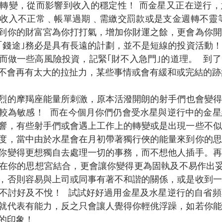
轉變，從而影響到收入的穩定性！ 而金星又正在逆行，
收入不正常﹑帳單過期﹑需繳交罰款或是支金週轉不靈等
到你的財富宮為你打打氣，增加你財運之餘，更會為你開
｢錢途｣務必是具有長遠的計劃，並不是短線的投資活動
而做一些高風險投資，記緊｢財不入急門｣的道理。  到
不會再有太大的拉扯力，某些事情或會有緩和或完結的跡
烈的摩羯座能量所刺激，原本活潑開朗的射手們也會變得
較為敏感！  而在今個月你們仍會受水星與逆行中的金
響，有些射手們或會遇上工作上的轉變或是出現一些不似
度，當中由於水星會在月初帶著獨行俠的能量來到你的思
你變得更想獨自去處理一切的事務，而不想他人插手。再
在你的思想宮結合，更會讓你變得更為固執及不易作出妥
，否則容易與上司或同事有著不和諧的關係，或是收到一
不討好及不悅！  試試好好過用金星及水星逆行的自省頻
就代表有能力，反之只會讓人覺得你輕佻浮躁，如若你能
的印象！ 