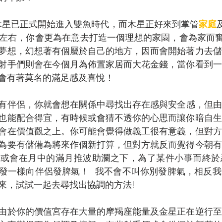
日木星已正式開始進入雙魚時代，而木星正好來到掌管
家庭
左右，你會更為在意去打造一個理想的家園，會為家而奮
夢想，幻想著有個屬於自己的地方，因而會開始著力去儲
射手們則會在今個月為佈置家居而大花金錢，當你看到一
會有著莫名的滿足感及喜悅！
有伴侶，你就會想在關係中尋找出存在感與安全感，但由
也能配合得宜，有時候或會猜不透你的心思而讓你暗自生
會在價值觀之上。你可能會覺得做義工很有意義，但對方
為要有儲備為將來作個新打算，但對方就反而覺得今朝有
們或會在月中的滿月推波助瀾之下，為了某件小事而終於
發一樣向伴侶發脾氣！  我不會不叫你別發脾氣，相反
來，試試一起去尋找出協調的方法!
由於你的價值宮存在大量的摩羯座能量及金星正在逆行至