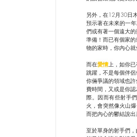
另外，在12月30
預示著在未來的一年
們或有著一個遠大的
準備！而已有個家的
物的家時，你內心就
而在
愛情
上，如你已
跳躍，不是每個伴侶
你倆爭議的領域也許
費時間，又或是你認
際。因而有些射手
火，會突然像火山爆
而把內心的鬱結說出
至於單身的射手們，