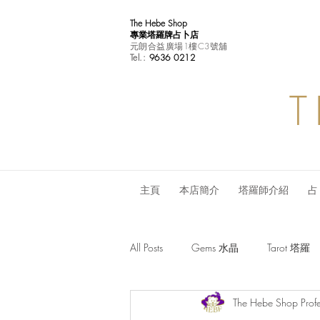
The Hebe Shop
專業塔羅牌占卜店
元朗合益廣場1樓C3號舖
Tel.:
9636 0212
T
主頁
本店簡介
塔羅師介紹
占
All Posts
Gems 水晶
Tarot 塔羅
The Hebe Shop Profe
Monthly Horoscope 每月星座運程