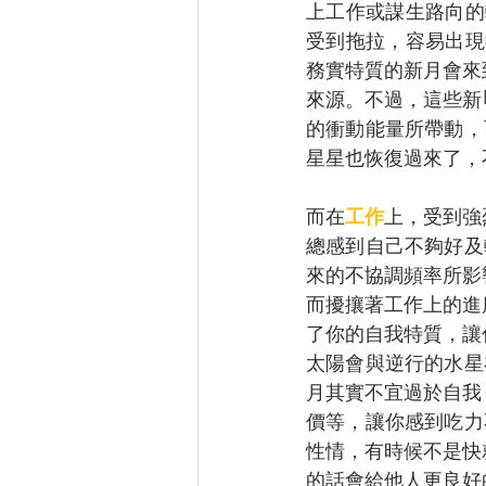
上工作或謀生路向的
受到拖拉，容易出現
務實特質的新月會來
來源。不過，這些新
的衝動能量所帶動，
星星也恢復過來了，
而在
工作
上，受到強
總感到自己不夠好及
來的不協調頻率所影
而擾攘著工作上的進
了你的自我特質，讓
太陽會與逆行的水星
月其實不宜過於自我
價等，讓你感到吃力
性情，有時候不是快
的話會給他人更良好