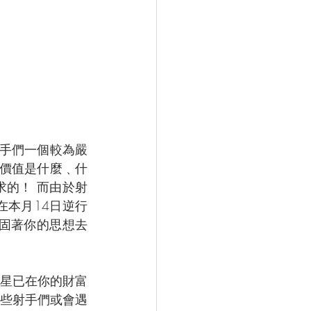
手們一個較為嚴
的價值是什麼﹑什
的！ 而由於射
本月14日逆行
固著你的思想去
星已在你的財富
些射手們或會遇