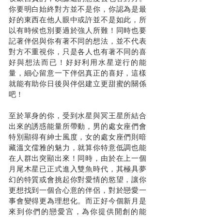
你要明白始終對方並不是你，你認為是最
好的東西在他人眼中或許並不是如此，所
以有時候也別要過於強人所難！同時也要
記著伴侶與你有著不同的想法，並不代表
對方不重視你，只是各人也有著不同的喜
好與想法而已！好好利用水星逆行的能
量，細心留意一下伴侶真正的喜好，這樣
就能有助你日後與伴侶建立更甜蜜的關係
吧！
至於單身的你，受到水星與冥王星所結合
出來的誘惑能量所帶動，男的處女座們會
特別顯得有紳士風度，女的處女座們則暗
藏溫文儒雅的魅力，就算你特意低調也能
在人群出突顯出來！同時，由於在上一個
月尾木星已正式進入雙魚時代，其極具夢
幻的特質或會挑起你對愛情的慾望，讓你
更想找到一個合心意的伴侶，對於戀愛一
事會變得更為理想化。而正好今個新月是
來到你們的戀愛宫，為你提供開創的能