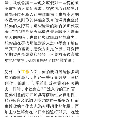
量，就或會讓一些處女座們對一些從前並
不重視的人感到興趣，突然的心跳加速才
驚覺那位有緣人正在你面前！由於幸運的
木星會來到你的伴侶宮及今個滿月也坐落
於你的人際宮，這些能量的融合就正代表
著宇宙也許會給與你機會去結識不同層面
的人的同時，也會給與你細緻的觀察力，
想你能在尋找那位對的人之中學會了解自
己真正的需要﹑戀愛方向是什麼﹑對愛情
的期望會是怎麼樣等等，不要有著過高或
離地的標準，否則會拖垮了你的戀愛路！
另外，在
工作
方面，你的藝術潛能被多顆
星的能量激活，對於一些從事娛樂﹑藝術
創作﹑編劇﹑市場策劃或生意都有著助
力。同時，水星會在3日進入你的工作宮，
使你創意的方式均具有前瞻性及實用性，
稍作改良及協調之後定能有一番作為！ 而
由於你的合作宮充滿著理想化的能量，再
加上水星將會在14日開始逆行21天，在途