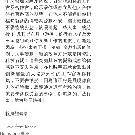
中又會逆回到摩羯座，就會觸動你的工作
宮及合作宮，暗示著你或會在與他人合作
時有著過高的期望，在他人不能達到你指
標時就會顯得較為躁動不安，擺出嚴肅及
不妥協的姿態，較易引起一些人事上的紛
擾！ 尤其是在月中過後，逆行的水星及天
王星會阻礙到你某些工作的進度，可能是
因為一些外來的干擾，例如: 突然出現的條
例﹑人事變動﹑新的改革方針或是與資訊
科技有關！這些突如其來的變動或會讓你
感到不安與焦慮，在此時宇宙就會派出具
創新能量的太陽來到你的工作宮為你打
氣，不要害怕變！因為這正好是展現你實
力的好時機，想能通過這些考驗的話，你
就要學會接受新的事物，以嶄新的手法行
事，就會發展轉機！
祝身體健康！
Love from Renee
Horoscope 星座