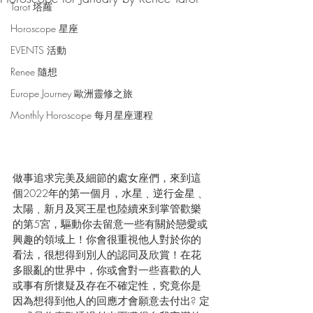
Tarot 塔羅
Horoscope 星座
EVENTS 活動
Renee 隨想
Europe Journey 歐洲靈修之旅
Monthly Horoscope 每月星座運程
做事追求完美及細節的處女座們，來到這
個2022年的第一個月，水星﹑逆行金星﹑
太陽﹑新月及冥王星也陸續來到掌管歡樂
的第5宮，驅動你去留意一些有關於戀愛或
興趣的領域上！你會很重視他人對於你的
看法，很想得到別人的認同及欣賞！在花
多眼亂的世界中，你或會對一些喜歡的人
或事有所懷疑及存在不確定性，究竟你是
因為想得到他人的回應才會願意去付出? 定