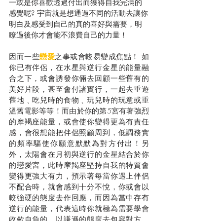
一或是你喜歡透過付出而獲得自我完滿的
感覺呢? 宇宙就是想通過不同的活動去讓你
明白及感受到自己的真的喜好與需要，明
瞭過後你才會能不浪費自己的力量！
因而一些
戀愛
之事或會較易變成焦點！ 如
你已有伴侶，在水星與逆行金星的能量融
合之下，或會誘發你倆去回顧一些舊有的
美好片段，甚至會付諸實行，一起去重遊
舊地﹑吃兒時的食物﹑玩兒時的玩意或重
溫舊電影等等！而由於你的第5宮有著強烈
的摩羯座能量，或會使你變得更為有責任
感，會很想能把伴侶照顧周到，低調務實
的頻率驅使你願意默默為對方付出！另
外，太陽會在月初與逆行的金星結合於你
的戀愛宮，此時摩羯座堅持自我的特質會
變得更強大有力，預示著每當你遇上伴侶
不配合時，就會感到十分不悅，你或會以
較強硬的態度去作回應，而因為當中存有
逆行的能量，代表這時你就極為需要學會
收歛自負的，以謙遜的態度去包容對方。