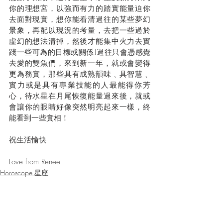
你的理想宮，以強而有力的踏實能量迫你
去面對現實，想你能看清過往的某些夢幻
景象，再配以現況的考量，去把一些過於
虛幻的想法清掉，然後才能集中火力去實
踐一些可為的目標或關係!過往只會憑感覺
去愛的雙魚們，來到新一年，就或會變得
更為務實，那些具有成熟韻味﹑具智慧﹑
實力或是具有專業技能的人最能得你芳
心，待水星在月尾恢復能量過來後，就或
會讓你的眼睛好像突然明亮起來一樣，終
能看到一些實相！
祝生活愉快
Love from Renee
Horoscope 星座
Monthly Horoscope 每月星座運程