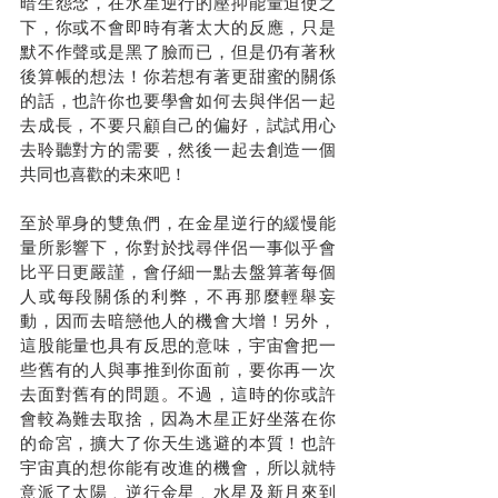
暗生怨念，在水星逆行的壓抑能量迫使之
下，你或不會即時有著太大的反應，只是
默不作聲或是黑了臉而已，但是仍有著秋
後算帳的想法！你若想有著更甜蜜的關係
的話，也許你也要學會如何去與伴侶一起
去成長，不要只顧自己的偏好，試試用心
去聆聽對方的需要，然後一起去創造一個
共同也喜歡的未來吧！
至於單身的雙魚們，在金星逆行的緩慢能
量所影響下，你對於找尋伴侶一事似乎會
比平日更嚴謹，會仔細一點去盤算著每個
人或每段關係的利弊，不再那麼輕舉妄
動，因而去暗戀他人的機會大增！另外，
這股能量也具有反思的意味，宇宙會把一
些舊有的人與事推到你面前，要你再一次
去面對舊有的問題。不過，這時的你或許
會較為難去取捨，因為木星正好坐落在你
的命宮，擴大了你天生逃避的本質！也許
宇宙真的想你能有改進的機會，所以就特
意派了太陽﹑逆行金星﹑水星及新月來到