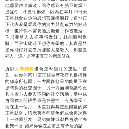
地需要作出修改，讓你感到有點不耐煩！
提提你，不要怕麻煩，因為在本月18日天
王星就會在你的思想宮回復順行，這也正
正代表著是展現你的實力與創造力的好時
機！也許你不需要過度擔憂工作被拖延，
你只要努力去把事情做好，就能順利過
關！而宇宙此時正想你去學的，其實是希
望你能好好去看清那些人是敵人，那些是
好人！這才是宇宙真正的用意所在！
所以
人際關係
也會是今個月的重點！首
先，在你的第11宮正好被摩羯座具目標性
的頻率所包圍，一方面多顆星的能量正在
擴闊你的社交圈子，另一方面則會讓你更
具企圖心去參與不同的社交活動，當中或
會讓你大開眼界或是在靈性上有所增長！
而在上一個月，水星就與具重組能量的冥
王星結合，暗示著有些雙魚們或會再次遇
上一些舊朋友﹑兄弟姐妹或鄰居會結伴去
相聚一番!如果你倆在之前是有矛盾的話，