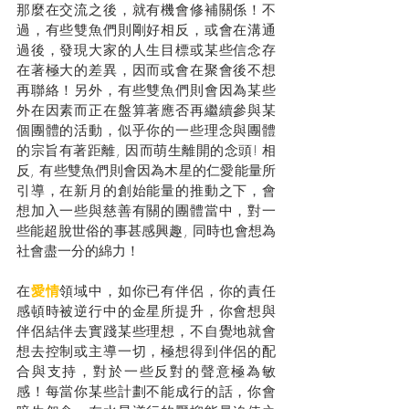
那麼在交流之後，就有機會修補關係！不
過，有些雙魚們則剛好相反，或會在溝通
過後，發現大家的人生目標或某些信念存
在著極大的差異，因而或會在聚會後不想
再聯絡！另外，有些雙魚們則會因為某些
外在因素而正在盤算著應否再繼續參與某
個團體的活動，似乎你的一些理念與團體
的宗旨有著距離, 因而萌生離開的念頭! 相
反, 有些雙魚們則會因為木星的仁愛能量所
引導，在新月的創始能量的推動之下，會
想加入一些與慈善有關的團體當中，對一
些能超脫世俗的事甚感興趣, 同時也會想為
社會盡一分的綿力！
在
愛情
領域中，如你已有伴侶，你的責任
感頓時被逆行中的金星所提升，你會想與
伴侶結伴去實踐某些理想，不自覺地就會
想去控制或主導一切，極想得到伴侶的配
合與支持，對於一些反對的聲意極為敏
感！每當你某些計劃不能成行的話，你會