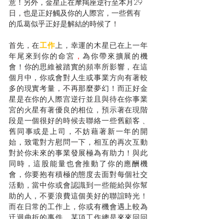
意！另外，金星正在摩羯座逆行至本月29
日，也是正好觸及你的人際宮，一些舊有
的瓜葛似乎正好是解結的時候了！
首先，在
工作
上，幸運的木星已在上一年
年尾來到你的命宮
，
為你帶來擴展的機
會！你的思維被踏實的頻率所影響，在這
個月中，你或會對人生或事業方向有著較
多的現實考量，不再那麼夢幻！而正好金
星是在你的人際宫逆行並且與待在你事業
宮的火星有著優良的相位，預示著在現階
段是一個很好的時候去聯絡一些舊顧客﹑
舊同事或是上司，不妨藉著新一年的開
始，致電對方慰問一下，相互的再次互動
對於你未來的事業發展極為有助力！與此
同時，這股能量也會推動了你的應酬機
會，你要抱有積極的態度去面對每個社交
活動，當中你或會認識到一些能給與你幫
助的人，不要浪費這個美好的聯誼時光！
而在日常的工作上，你或有機會遇上較為
迂迴曲折的事件，某項工作總是來來回回