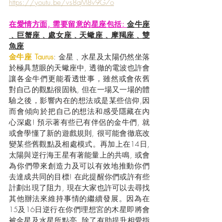
https://youtu.be/vs8qM8v9G7o
在愛情方面, 需要留意的星座包括: 
金牛座
﹑巨蟹座﹑處女座﹑天蠍座﹑摩羯座﹑雙
魚座
金牛座 Taurus
: 金星﹑水星及太陽仍然坐落
於極具慧眼的天蠍座中, 透徹的電波也許會
讓各金牛們更能看透世事，雖然或會依舊
對自己的觀點很固執, 但在一場又一場的體
驗之後，影響內在的想法或是某些信仰,因
而會傾向於把自己的想法和感受隱藏在內
心深處! 預示著有些已有伴侶的金牛們, 就
或會學懂了新的遊戲規則, 很可能會徹底改
變某些舊觀點及相處模式。再加上在14日, 
太陽與逆行海王星有著能量上的共鳴, 或會
為你們帶來創造力及可以有效地推動你們
去達成共同的目標! 在此提醒你們或許有些
計劃出現了阻力, 現在大家也許可以去尋找
其他辦法來維持事情的繼續發展。因為在
15及16日逆行在你們理想宮的木星即將會
被金星及水星所點亮, 除了有助提升相愛指