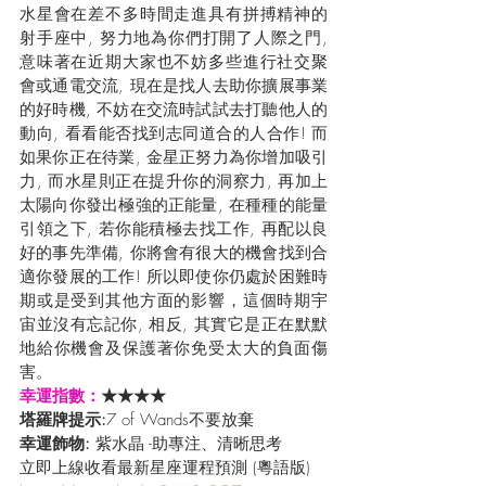
水星會在差不多時間走進具有拼搏精神的
射手座中, 努力地為你們打開了人際之門, 
意味著在近期大家也不妨多些進行社交聚
會或通電交流, 現在是找人去助你擴展事業
的好時機, 不妨在交流時試試去打聽他人的
動向, 看看能否找到志同道合的人合作! 而
如果你正在待業, 金星正努力為你增加吸引
力, 而水星則正在提升你的洞察力, 再加上
太陽向你發出極強的正能量, 在種種的能量
引領之下, 若你能積極去找工作, 再配以良
好的事先準備, 你將會有很大的機會找到合
適你發展的工作! 所以即使你仍處於困難時
期或是受到其他方面的影響，這個時期宇
宙並沒有忘記你, 相反, 其實它是正在默默
地給你機會及保護著你免受太大的負面傷
害。
幸運指數：
★★★★
塔羅牌提示:
7 of Wands不要放棄
幸運飾物: 
紫水晶 -助專注、清晰思考
立即上線收看最新星座運程預測 (粵語版) 