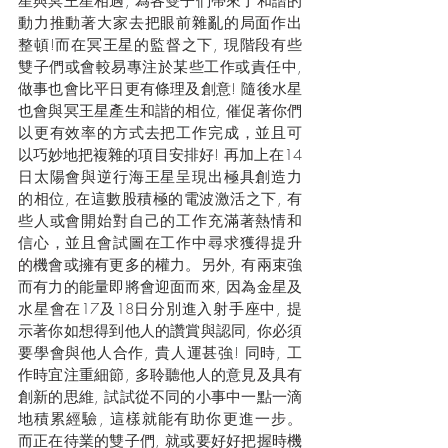
星與冥王星相遇, 為各雙子們帶來了和諧的
動力推動著大家去把眼前雜亂的局面作出
整頓!而在冥王星的監督之下, 現階段有些
雙子們或會較易專注於某些工作或責任中, 
做事也會比平日更有條理及創意! 隨後水星
也會與冥王星產生和諧的相位, 催促著你們
以更有效率的方式去把工作完成，並且可
以巧妙地把複雜的項目安排好! 再加上在14
日太陽會與逆行海王星呈現出極具創造力
的相位, 在這數股積極的電波激活之下, 有
些人或會開始對自己的工作充滿著熱情和
信心，並且會試圖在工作中尋求獲得提升
的機會或擁有更多的權力。另外, 有兩束強
而有力的能量即將會迎面而來, 因為金星及
水星會在17及18日分別進入射手座中, 提
示著你如想得到他人的讚賞與認同, 你必須
要學會與他人合作, 貴人運甚強! 同時, 工
作時宜注重細節, 多聆聽他人的意見及具有
創新的思維, 試試從不同的小事中一點一滴
地積累經驗, 這樣就能有助你更進一步。 
而正在待業的雙子們, 就或要好好把握時機