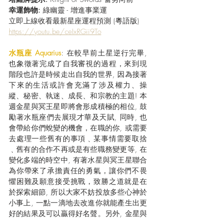
幸運飾物: 
綠幽靈 - 增進事業運
立即上線收看最新星座運程預測 (粵語版) 
https://youtu.be/ceIxRGii9To
水瓶座 Aquarius
: 在較早前土星逆行完畢, 
也象徵著完成了自我審視的過程，來到現
階段也許是時候走出自我的世界, 因為接著
下來的生活或許會充滿了涉及權力、操
縱、秘密、執迷、成長、和宗教的主題! 本
週金星與冥王星即將會形成積極的相位, 鼓
勵著水瓶座們去展現才華及天賦, 同時, 也
會帶給你們蛻變的機會，在職的你, 或需要
去處理一些舊有的事項﹑某事情需要取捨
﹑舊有的合作不再或是有些職務變更等, 在
變化多端的時空中, 有著水星與冥王星聯合
為你帶來了承擔責任的勇氣，讓你們不畏
懼困難及願意接受挑戰，致勝之道就是在
於探索細節, 所以大家不妨投放多些心神於
小事上, 一點一滴地去改進你就能產生出更
好的結果及可以贏得好名聲。另外, 金星與