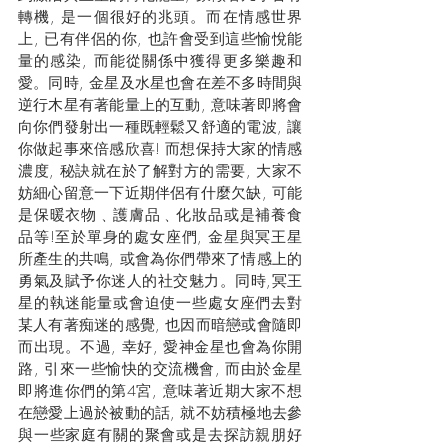
轉機, 是一個很好的兆頭。而在情感世界
上, 已有伴侶的你, 也許會受到這些愉悅能
量的感染, 而能從關係中獲得更多樂趣和
愛。同時, 金星及水星也會在差不多時間與
逆行木星有著能量上的互動, 意味著即將會
向你們發射出一種既輕鬆又舒適的電波, 讓
你做起事來倍感欣喜! 而想保持大家的情感
濃度, 秘訣就在於了解對方的需要, 大家不
妨細心留意一下近期伴侶有什麼欠缺, 可能
是保暖衣物﹑護膚品﹑化妝品或是補養食
品等!至於單身的處女座們, 金星與冥王星
所產生的共鳴, 或會為你們帶來了情感上的
勇氣及賦予你迷人的社交魅力。同時,冥王
星的執迷能量或會迫使一些處女座們去對
某人有著痴迷的感覺, 也因而暗戀或會隨即
而出現。不過, 幸好, 愛神金星也會為你開
路, 引來一些愉快的交流機會, 而由於金星
即將進你們的第4宮, 意味著近期大家不想
在戀愛上過於被動的話, 就不妨積極地去參
與一些家庭有關的聚會或是去探訪親朋好