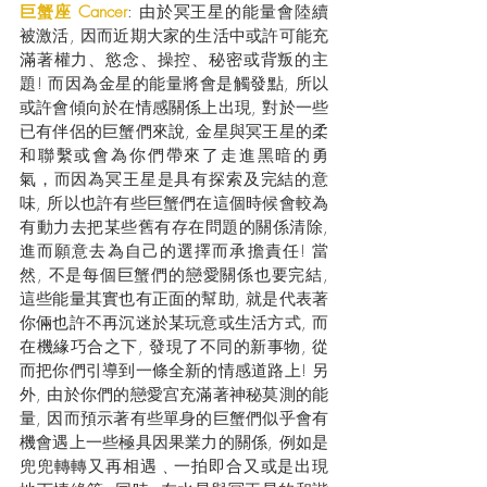
巨蟹座 Cancer
: 由於冥王星的能量會陸續
被激活, 因而近期大家的生活中或許可能充
滿著權力、慾念、操控、秘密或背叛的主
題! 而因為金星的能量將會是觸發點, 所以
或許會傾向於在情感關係上出現, 對於一些
已有伴侶的巨蟹們來說, 金星與冥王星的柔
和聯繫或會為你們帶來了走進黑暗的勇
氣，而因為冥王星是具有探索及完結的意
味, 所以也許有些巨蟹們在這個時候會較為
有動力去把某些舊有存在問題的關係清除, 
進而願意去為自己的選擇而承擔責任! 當
然, 不是每個巨蟹們的戀愛關係也要完結, 
這些能量其實也有正面的幫助, 就是代表著
你倆也許不再沉迷於某玩意或生活方式, 而
在機緣巧合之下, 發現了不同的新事物, 從
而把你們引導到一條全新的情感道路上! 另
外, 由於你們的戀愛宫充滿著神秘莫測的能
量, 因而預示著有些單身的巨蟹們似乎會有
機會遇上一些極具因果業力的關係, 例如是
兜兜轉轉又再相遇﹑一拍即合又或是出現