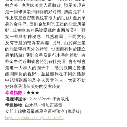
數之外, 也意味著貴人運將致, 預示著現在
是一個修復緊張關係的好時機, 無論是在工
作上或是親密關係也有很大的助益! 至於單
身的金牛們, 受到金星與冥王星的能量所帶
動, 或會較為容易被隱藏的東西所吸引, 對
於一些具有神秘感﹑成熟穩重﹑不同文化
及有智慧的較為有興趣! 另外, 由於冥王星
的能量帶有海外的特質, 也因而有利於建立
異地情緣! 受到金星及逆行木星的推動, 有
些金牛們近期或會特別有社交運, 會有機會
走進一大群人的圈子中，感到歡樂之餘也
能開闊你的視野，並且能夠在不同的活動
中結識到新的及令人興奮的人。大家不妨
好好享受這個美好的交友時光!
幸運指數：
★★★
塔羅牌提示: 
2 of Wands 學會取捨
幸運飾物: 
白水晶 - 增加正能量
立即上線收看最新星座運程預測 (粵語版) 
https://youtu.be/_aJGdDfd7BM