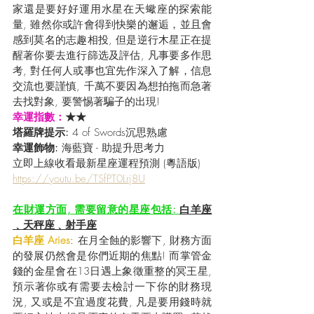
家還是要好好運用水星在天蠍座的探索能
量, 雖然你或許會得到快樂的邂逅，並且會
感到莫名的志趣相投, 但是逆行木星正在提
醒著你要去進行篩选及評估, 凡事要多作思
考, 對任何人或事也宜先作深入了解，信息
交流也要謹慎, 千萬不要因為想拍拖而急著
去找對象, 要警惕著騙子的出現!
幸運指數：
★★
塔羅牌提示:
 4 of Swords沉思熟慮
幸運飾物: 
海藍寶 - 助提升思考力
立即上線收看最新星座運程預測 (粵語版) 
https://youtu.be/TSfPT0Lrj8U
在財運方面, 需要留意的星座包括: 
白羊座
﹑天秤座﹑射手座
白羊座 Aries
: 在月全蝕的影響下, 財務方面
的發展仍然會是你們近期的焦點! 而掌管金
錢的金星會在13日遇上象徵重整的冥王星, 
預示著你或有需要去檢討一下你的財務現
況, 又或是不宜過度花費, 凡是要用錢時就