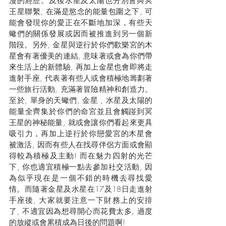
漫的經歷。及後水星及太陽也分別會與冥
王星聯繫, 在滿是慾念的能量包圍之下, 可
能會發現你的愛正在不斷地加深，有些天
蠍們的關係發展或因而被推進到另一個新
階段。另外, 金星與逆行於你們歡樂宮的木
星會有著優美的連結, 意味著或會為你們帶
來生活上的新體驗, 再加上金星也會即將走
進射手座, 代表著有些人或會積極地籌劃著
一些旅行活動, 充滿著冒險精神和創造力。
至於, 單身的天蠍們, 金星﹑水星及太陽的
能量全齊集於你們的命宮並且會觸踫到冥
王星的神秘能量, 就或會讓你們看起來更具
吸引力，再加上逆行於你戀愛宮的木星會
被激活, 因而有些人在找尋伴侶方面或會顯
得較為積極及主動! 而在魅力四射的光芒
下, 你也適宜積極一點去參加社交活動, 因
為似乎現在是一個不錯的時機去尋找愛
情。而隨著金星及水星在17及18日走進射
手座後, 大家就要注意一下財務上的安排
了, 不適宜因為想尋開心而花費太多, 過度
的放縱或會累積成為日後的問題啊!