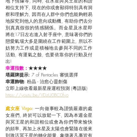
地下情緣等, 同時, 在水星與冥王星的和諧
相位支持下, 現在的你或會顯得特別具有洞
察和理解力, 因而在人群中你們也能夠輕易
地探究到他人的意向或動機, 有助你們去分
別真真假假的情感關係。而金星及水星即
將在17日左右進入射手座中, 意味著你們的
戀愛氣場大多是圍繞在工作範圍上, 所以不
妨努力工作或是積極地去參與不同的工作
活動, 有運氣之餘, 也要依靠你的行動及付
出!
幸運指數：
★★★★
塔羅牌提示:
 7 of Pentacles 審慎選擇
幸運飾物: 
粉晶 - 治愈心靈創傷
立即上線收看最新星座運程預測 (粵語版) 
https://youtu.be/VDzU0BC0fyo
處女座 Virgo
: 一向做事較為謹慎嚴肅的處
女座們, 終於可以放鬆一下, 因為本週金星
與冥王星的和諧相位或會為你們帶來愉快
的頻率, 再加上水星及太陽也會緊隨在後來
到激活冥王星的轉化能量, 象徵著凡事皆有