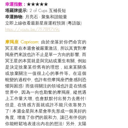
幸運指數：
★★★★★
塔羅牌提示:
 2 of Cups 互補長短
幸運飾物: 
月亮石 - 聚集和諧能量
立即上線收看最新星座運程預測 (粵語版) 
https://youtu.be/7F7lfPf7V9c
摩羯座 Capricorn
: 由於坐落於你們命宮的
冥王星在本週會被嚴重激活, 所以其實對摩
羯座們來說也許不止是單一方向的影響, 而
冥王星的本質就是與完結或重生有關, 例如
是決定捨棄某些舊有的理想﹑結束某關係
或放棄關注一值很上心的事件等。在這個
蛻變的過程中, 也許有些摩羯座們會感到恐
懼與困惑! 而值得關注的領域也許是在情感
世界中, 因為一向也勤奮的摩羯座, 縱然遇
上工作量大增, 也會默默付出努力去應付! 
但是, 在情感方面就或許不能只依靠努力
了! 本週金星與木星會率先形成一個美好的
角度, 增進了你們的親和力, 讓已有伴侶的
你能輕鬆地表達出內在的想法! 另外, 太陽