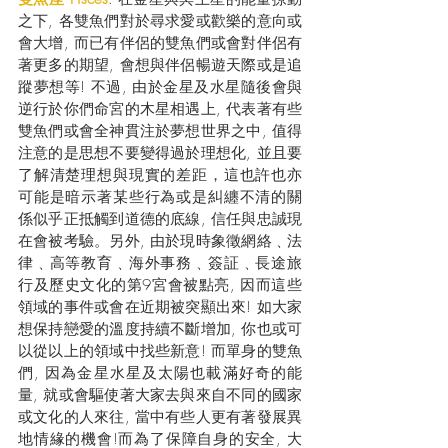
之下, 各雙魚們對於尋求愛或歡樂的意向或
會大增, 而已有伴侶的雙魚們或會對伴侶有
著更多的期望, 會想與伴侶暢遊天際或是追
蹤夢想等! 不過, 由於金星及水星隨後會與
逆行於你們命宮的木星相遇上, 代表著有些
雙魚們或會全神貫注於夢想世界之中, 值得
注意的是思想不要變得過於理想化, 並且要
了解清楚理想與現實的差距，這也許也亦
可能是暗示著某些行為或是糾纏不清的關
係似乎正抵觸到道德的底線, 信任與忠誠現
在會被考驗。另外, 由於現時象徵網絡﹑法
律﹑高等教育﹑海外事務﹑簽証﹑長途旅
行及歷史文化的第9宮會被點亮, 因而這些
領域的事件或會在近期被突顯出來! 如大家
想保持戀愛的溫度持續不斷增加, 你也或可
以從以上的領域中找些新意! 而單身的雙魚
們, 因為金星水星及太陽也載滿好奇的能
量, 就或會驅使著大家去與來自不同的國家
或文化的人來往, 當中有些人更有著發展異
地情緣的機會!而為了保障自身的安全, 大