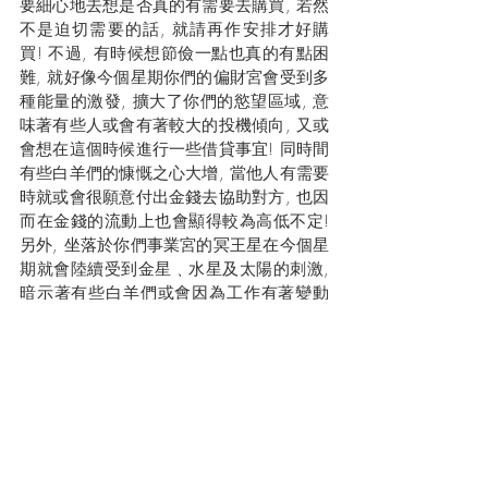
要細心地去想是否真的有需要去購買, 若然
不是迫切需要的話, 就請再作安排才好購
買! 不過, 有時候想節儉一點也真的有點困
難, 就好像今個星期你們的偏財宮會受到多
種能量的激發, 擴大了你們的慾望區域, 意
味著有些人或會有著較大的投機傾向, 又或
會想在這個時候進行一些借貸事宜! 同時間
有些白羊們的慷慨之心大增, 當他人有需要
時就或會很願意付出金錢去協助對方, 也因
而在金錢的流動上也會顯得較為高低不定! 
另外, 坐落於你們事業宮的冥王星在今個星
期就會陸續受到金星﹑水星及太陽的刺激, 
暗示著有些白羊們或會因為工作有著變動
而影響到收入, 例如: 薪金調整﹑佣金﹑職
位改動﹑離職或是找到兼職等等!而現在對
於一些待業的白羊們來說, 可謂去把自身的
價值提升或找工作的好時機, 因為你會有著
很好的討價還價能量! 而如果你是從商的
話, 現階段適宜去再作任何的合作商討, 只
要你能避開水星與逆行火星所產生的急進
能量, 細心地去檢視所有的帳目, 及從中再