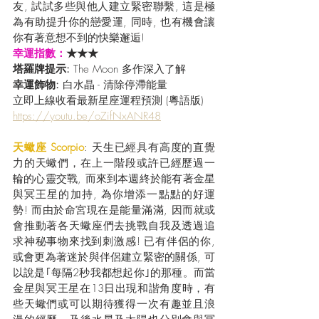
友, 試試多些與他人建立緊密聯繫, 這是極
為有助提升你的戀愛運, 同時, 也有機會讓
你有著意想不到的快樂邂逅!
幸運指數：
★★★
塔羅牌提示: 
The Moon 多作深入了解
幸運飾物:
 白水晶 - 清除停滯能量
立即上線收看最新星座運程預測 (粵語版) 
https://youtu.be/oZifNxANR48
天蠍座 Scorpio
: 天生已經具有高度的直覺
力的天蠍們，在上一階段或許已經歷過一
輪的心靈交戰, 而來到本週終於能有著金星
與冥王星的加持, 為你增添一點點的好運
勢! 而由於命宮現在是能量滿滿, 因而就或
會推動著各天蠍座們去挑戰自我及透過追
求神秘事物來找到刺激感! 已有伴侶的你, 
或會更為著迷於與伴侶建立緊密的關係, 可
以說是｢每隔2秒我都想起你｣的那種。而當
金星與冥王星在13日出現和諧角度時，有
些天蠍們或可以期待獲得一次有趣並且浪