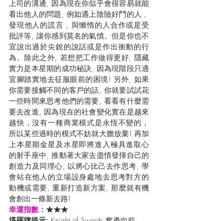
上司的溝通, 因為現在你似乎會很容易就能
看出他人的問題, 例如遇上陰險好鬥的人﹑
發現他人的謊言﹑與懶惰的人合作或是受
批評等, 讓你感到莫名的氣憤。但是你也不
宜說出過於尖銳的說話或是作出衝動的行
為。除此之外, 若想把工作做得更好, 隱藏
實力是本星期的成功秘訣, 因為現階段只適
宜腳踏實地去征服眼前的困境! 另外, 如果
你需要接觸不同的客戶的話, 你就要試試花
一些時間來思考他們的需要, 看看有什麼需
要去改進, 因為現在的社會變化實在是越來
越快，沒有一種商業模式是永恆不變的，
所以某些過時的模式不妨就大膽放棄! 再加
上本星期金星及水星即將進入極具進取心
的射手座中, 推動著大家去盡情發揮自己的
創造力及同理心, 以將心比己去作思考, 學
會站在他人的立場設身處地去思考對方的
動機或需要, 重新打造新方案, 那麼就有機
會創出一條新去路!
幸運指數：
★★★
塔羅牌提示:
 Knight of Swords 奮勇向前