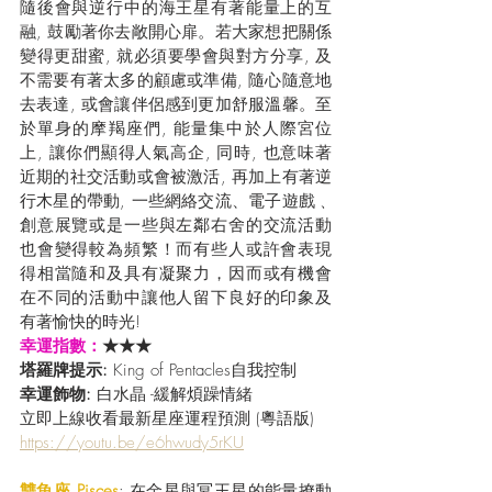
隨後會與逆行中的海王星有著能量上的互
融, 鼓勵著你去敞開心扉。若大家想把關係
變得更甜蜜, 就必須要學會與對方分享, 及
不需要有著太多的顧慮或準備, 隨心隨意地
去表達, 或會讓伴侶感到更加舒服溫馨。至
於單身的摩羯座們, 能量集中於人際宮位
上, 讓你們顯得人氣高企, 同時, 也意味著
近期的社交活動或會被激活, 再加上有著逆
行木星的帶動, 一些網絡交流、電子遊戲﹑
創意展覽或是一些與左鄰右舍的交流活動
也會變得較為頻繁！而有些人或許會表現
得相當隨和及具有凝聚力，因而或有機會
在不同的活動中讓他人留下良好的印象及
有著愉快的時光!
幸運指數：
★★★
塔羅牌提示: 
King of Pentacles自我控制
幸運飾物: 
白水晶 -緩解煩躁情緒
立即上線收看最新星座運程預測 (粵語版) 
https://youtu.be/e6hwudy5rKU
雙魚座 Pisces
: 在金星與冥王星的能量撩動