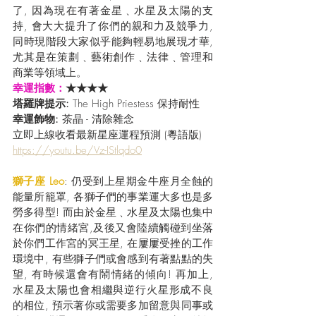
了, 因為現在有著金星﹑水星及太陽的支
持, 會大大提升了你們的親和力及競爭力, 
同時現階段大家似乎能夠輕易地展現才華,
尤其是在策劃﹑藝術創作﹑法律﹑管理和
商業等領域上。
幸運指數：
★★★★
塔羅牌提示: 
The High Priestess 保持耐性
幸運飾物: 
茶晶 - 清除雜念 
立即上線收看最新星座運程預測 (粵語版) 
https://youtu.be/Vz-IStlqdo0
獅子座 Leo
: 仍受到上星期金牛座月全蝕的
能量所籠罩, 各獅子們的事業運大多也是多
勞多得型! 而由於金星﹑水星及太陽也集中
在你們的情緒宮,及後又會陸續觸碰到坐落
於你們工作宮的冥王星, 在屢屢受挫的工作
環境中, 有些獅子們或會感到有著點點的失
望, 有時候還會有鬧情緒的傾向! 再加上, 
水星及太陽也會相繼與逆行火星形成不良
的相位, 預示著你或需要多加留意與同事或