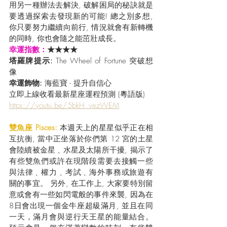
用另一種辦法去解決, 破解困局的秘訣就是
要透過探索去發現新的可能! 總之別多想, 
你只要努力繼續向前行, 情況就會有新轉機
的同時, 你也會隨之能茁壯成長。
幸運指數：
★★★★
塔羅牌提示:
 The Wheel of Fortune 突破想
像
幸運飾物: 
海藍寶 - 提升自信心
立即上線收看最新星座運程預測 (粵語版) 
https://youtu.be/5bkH_vezWEM
雙魚座 Pisces: 
本週天上的星星似乎正在相
互抗衡, 當中正坐落於你們第 12 宮的土星
會陸續被金星﹑水星及太陽所干擾, 揭示了
有些雙魚們或許在現階段需要去接觸一些
與法律﹑權力﹑考試﹑海外事務或旅遊有
關的事宜。 另外, 在工作上, 大家要特別留
意或會有一些如閃電般的事件來襲, 因為在
8日會出現一個金牛座超級滿月, 並且在同
一天，滿月會與逆行天王星的能量結合。