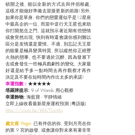
頓開之後, 能以全新的方式去與伴侶相處, 
這樣才能做好準備去迎接更新的前路!另外, 
如果你是單身, 你們的戀愛運似乎是12星座
中最高企的一位, 而當中逆行天王星也來助
你打開慾念之門, 這就預示著近期有些戀情
或會突然出現, 快到有時還會讓你感到難以
區分是友情還是愛情。不過, 別忘記天王星
的能量是極具變異特質, 所以縱然你正經歷
火熱的戀事, 也不要過於沉醉, 因為發展下
去或會發生一些極具戲劇性的變化, 大家最
好還是給予多一點時間去再作觀察才再作
決定及不要在短時間內作出太多的承諾!
幸運指數：
★★★★★
塔羅牌提示:
 9 of Wands 用心觀察
幸運飾物: 
海藍寶 - 平靜情緒
立即上線收看最新星座運程預測 (粵語版) 
https://youtu.be/kR47lToct4o
處女座 Virgo:
已有伴侶的你, 受到月亮在你
的第 9 宮的啟發, 或會讓你對未來有著非常