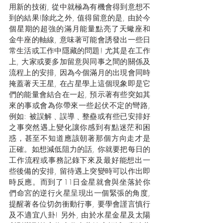
用新的技術, 從中就極為有機會得到意想不
到的結果!除此之外, 值得留意的是, 由於今
個星期的超強的滿月能量點亮了天蠍座和
金牛座的軸線, 意味著可能會誘發出一些日
常生活或工作中隱藏的問題! 尤其是在工作
上, 大家或要多加留意與同事之間的關係及
流程上的安排, 因為今個滿月的出現會同時
掩蓋著天王星, 在占星學上這個現象即是它
們的能量會結合在一起, 預示著有些突如其
來的事或會為你帶來一些起伏不定的彎路, 
例如: 被誤解﹑誤導﹑整蠱或有些已安排好
之事突然遇上變化讓你感到有點迷茫和困
惑，甚至不知道應該朝著那個方向走才是
正確。如想減低阻力的話, 你就要把每日的
工作流程或事務記錄下來及最好能想出一
些後備的安排, 留待遇上突變時可以作出即
時反應。而到了11日金星就會與坐落於你
們命宮的逆行火星呈現出一個緊張的角度, 
提醒著各位切勿衝動行事, 要學會謹言慎行
及不適宜八卦! 另外, 由於水星金星及太陽