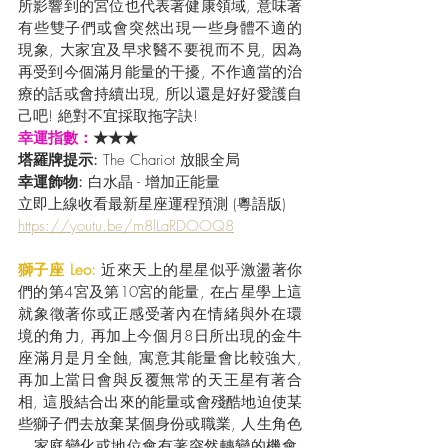
所影響到的宮位也代表著健康領域, 意味著
有些雙子們或會突然出現一些身體不適的
現象, 大家宜及早求醫不要視而不見, 因為
再受到今個滿月能量的干擾, 不作適當的治
療的話或會持續出現, 所以還是好好愛護自
己吧! 絶對不宜採取拖字訣!
幸運指數：
★★★
塔羅牌提示:
 The Chariot 放眼全局
幸運飾物:
 白水晶 - 增加正能量
立即上線收看最新星座運程預測 (粵語版) 
https://youtu.be/m8lLaRDOOQ8
獅子座 Leo: 
近來天上的星星似乎激盪著你
們的第4宮及第10宮的能量, 在占星學上這
就象徵著你或正感受著內在情緒與外在環
境的角力, 再加上今個月8日所出現的金牛
座滿月是月全蝕, 寓意其能量會比較強大, 
再加上當日會與反覆無常的天王星有著合
相, 這股結合出來的能量或會殘酷地迫使某
些獅子們去放棄某個身份或職業, 人生角色
﹑家庭變化或地位會有著突然轉變的機會, 