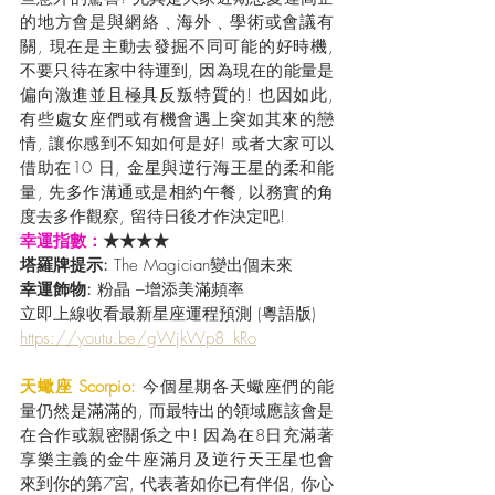
的地方會是與網絡﹑海外﹑學術或會議有
關, 現在是主動去發掘不同可能的好時機, 
不要只待在家中待運到, 因為現在的能量是
偏向激進並且極具反叛特質的! 也因如此, 
有些處女座們或有機會遇上突如其來的戀
情, 讓你感到不知如何是好! 或者大家可以
借助在10 日, 金星與逆行海王星的柔和能
量, 先多作溝通或是相約午餐, 以務實的角
度去多作觀察, 留待日後才作決定吧!
幸運指數：
★★★★
塔羅牌提示: 
The Magician變出個未來
幸運飾物:
 粉晶 –增添美滿頻率
立即上線收看最新星座運程預測 (粵語版) 
https://youtu.be/gWjkWp8_kRo
天蠍座 Scorpio:
 今個星期各天蠍座們的能
量仍然是滿滿的, 而最特出的領域應該會是
在合作或親密關係之中! 因為在8日充滿著
享樂主義的金牛座滿月及逆行天王星也會
來到你的第7宮, 代表著如你已有伴侶, 你心