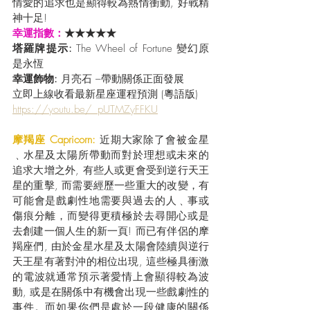
情愛的追求也是顯得較為熱情衝動, 好戰精
神十足!
幸運指數：
★★★★★
塔羅牌提示:
 The Wheel of Fortune 變幻原
是永恆
幸運飾物: 
月亮石 –帶動關係正面發展
立即上線收看最新星座運程預測 (粵語版) 
https://youtu.be/_pUTMZyFFKU
摩羯座 Capricorn: 
近期大家除了會被金星
﹑水星及太陽所帶動而對於理想或未來的
追求大增之外, 有些人或更會受到逆行天王
星的重擊, 而需要經歷一些重大的改變，有
可能會是戲劇性地需要與過去的人﹑事或
傷痕分離，而變得更積極於去尋開心或是
去創建一個人生的新一頁! 而已有伴侶的摩
羯座們, 由於金星水星及太陽會陸續與逆行
天王星有著對沖的相位出現, 這些極具衝激
的電波就通常預示著愛情上會顯得較為波
動, 或是在關係中有機會出現一些戲劇性的
事件。而如果你們是處於一段健康的關係