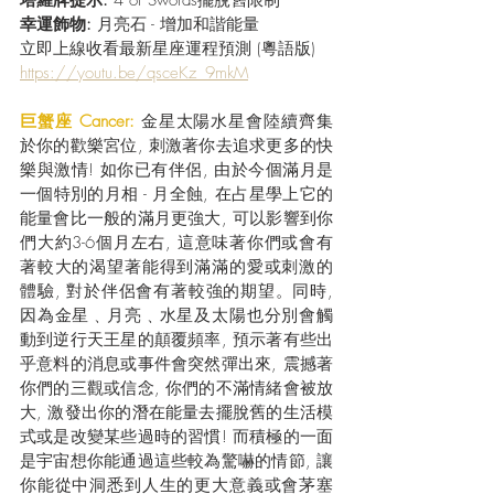
塔羅牌提示:
 4 of Swords擺脫舊限制
幸運飾物:
 月亮石 - 增加和諧能量
立即上線收看最新星座運程預測 (粵語版) 
https://youtu.be/qsceKz_9mkM
巨蟹座 Cancer: 
金星太陽水星會陸續齊集
於你的歡樂宮位, 刺激著你去追求更多的快
樂與激情! 如你已有伴侶, 由於今個滿月是
一個特別的月相 - 月全蝕, 在占星學上它的
能量會比一般的滿月更強大, 可以影響到你
們大約3-6個月左右, 這意味著你們或會有
著較大的渴望著能得到滿滿的愛或刺激的
體驗, 對於伴侶會有著較強的期望。同時, 
因為金星﹑月亮﹑水星及太陽也分別會觸
動到逆行天王星的顛覆頻率, 預示著有些出
乎意料的消息或事件會突然彈出來, 震撼著
你們的三觀或信念, 你們的不滿情緒會被放
大, 激發出你的潛在能量去擺脫舊的生活模
式或是改變某些過時的習慣! 而積極的一面
是宇宙想你能通過這些較為驚嚇的情節, 讓
你能從中洞悉到人生的更大意義或會茅塞