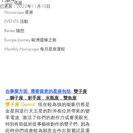
Tarot 塔羅
已更新：
2022年11月10日
Horoscope 星座
EVENTS 活動
Renee 隨想
Europe Journey 歐洲靈修之旅
Monthly Horoscope 每月星座運程
在事業方面, 需要留意的星座包括: 
雙子座
﹑獅子座﹑射手座﹑水瓶座﹑雙魚座
雙子座 Gemini:
 現在較為強的能量仍舊是
金星與逆行天王星的對沖相位所帶來的變
革電波, 激活了你們的創作力或審美眼光, 
特別有助益於從事藝術創作的雙子們, 因為
此時你們或會較為願意去作出新嘗試及運