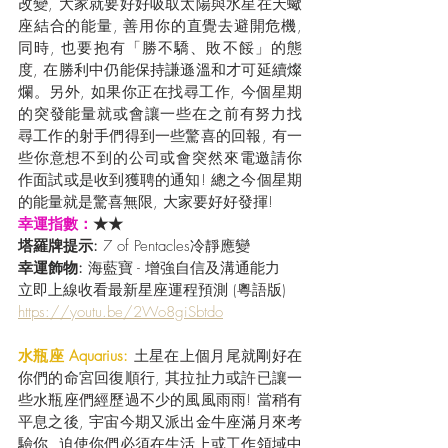
改變, 大家就要好好吸取太陽與水星在天蠍
座結合的能量, 善用你的直覺去避開危機, 
同時, 也要抱有「勝不驕、敗不餒」的態
度, 在勝利中仍能保持謙遜溫和才可延續燦
爛。另外, 如果你正在找尋工作, 今個星期
的突發能量就或會讓一些在之前有努力找
尋工作的射手們得到一些驚喜的回報, 有一
些你意想不到的公司或會突然來電邀請你
作面試或是收到獲聘的通知! 總之今個星期
的能量就是驚喜無限, 大家要好好發揮!
幸運指數：
★★
塔羅牌提示: 
7 of Pentacles冷靜應變
幸運飾物:
 海藍寶 - 增強自信及溝通能力
立即上線收看最新星座運程預測 (粵語版) 
https://youtu.be/2Wo8giSbtdo
水瓶座 Aquarius: 
土星在上個月尾就剛好在
你們的命宮回復順行, 其拉扯力或許已讓一
些水瓶座們經歷過不少的風風雨雨! 當稍有
平息之後, 宇宙今期又派出金牛座滿月來考
驗你, 迫使你們必須在生活上或工作領域中