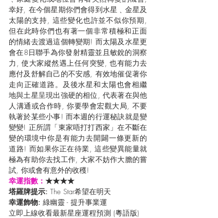
幸好, 在今個星期你們會得到水星﹑金星及
太陽的支持, 這些變化也許並不似你預期, 
但在此時你們也有著一個非常積極和正面
的情緒去渡過這個轉變期! 而太陽及水星更
會在8日聯手為你發射精靈並且敏銳的洞察
力, 使大家縱然遇上任何突變, 也有能力去
應付及舒解自己的不安感, 有效地催促著你
走向正確道路。及後水星和太陽也會相繼
地與土星呈現出強硬的相位, 代表著在與他
人溝通或合作時, 你要學會宏觀大局, 不要
執著於某些小事! 而本週的行運秘訣就是變
變變! 正所謂「東家唔打打西家」在不斷在
變的環境中你是有能力去開闢一條更新的
道路! 而如果你正在待業, 這些變異能量就
極為有助你去找工作, 大家不妨作大膽的嘗
試, 你或會有意外的收穫!
幸運指數：
★★★★
塔羅牌提示: 
The Star希望在明天
幸運飾物: 
綠幽靈 - 提升事業運
立即上線收看最新星座運程預測 (粵語版) 