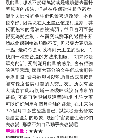
亂能量, 想以不變應萬變或是繼續想去堅持
著原有的想法, 但是在多個對沖相位來看, 
似乎大部份的金牛們也會被迫改變。不過
也幸好, 因為現在天王星正值逆行週期，其
反覆無常的電波會被減弱，並且會因而變
得更為受控制，在衝突或變革的過程中雖
然或會感到較為煩躁不安, 但只要大家勇敢
一點, 最終你是可以得到天王星的點化, 而
找到一種更合適的方法來相處。 如果你是
單身的話, 受到滿月能量的感染, 會有很強
的保護意識, 因而大部分的金牛們或會顯得
更為實際, 會喜歡與可以幫助自己成長或是
能有長遠發展可能的人交朋友。所以有些
人或會在此時切斷一些曖昧或沒有將來的
關係, 不想再受限制及浪費時間! 也許大家
可以好好利用今個月全蝕的能量, 在未來的
3-6個月中多些愛護自己, 試試從新出發或
是建立全新的形象, 既然宇宙要催促著你們
去改變, 那麼不如自己動手去改變吧!
幸運指數：
★★★