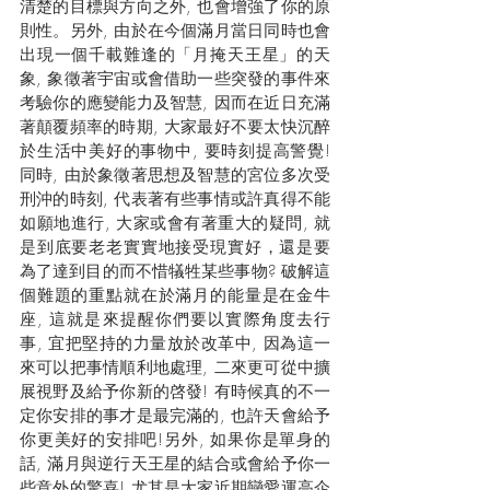
清楚的目標與方向之外, 也會增強了你的原
則性。另外, 由於在今個滿月當日同時也會
出現一個千載難逢的「月掩天王星」的天
象, 象徵著宇宙或會借助一些突發的事件來
考驗你的應變能力及智慧, 因而在近日充滿
著顛覆頻率的時期, 大家最好不要太快沉醉
於生活中美好的事物中, 要時刻提高警覺! 
同時, 由於象徵著思想及智慧的宮位多次受
刑沖的時刻, 代表著有些事情或許真得不能
如願地進行, 大家或會有著重大的疑問, 就
是到底要老老實實地接受現實好，還是要
為了達到目的而不惜犠牲某些事物? 破解這
個難題的重點就在於滿月的能量是在金牛
座, 這就是來提醒你們要以實際角度去行
事, 宜把堅持的力量放於改革中, 因為這一
來可以把事情順利地處理, 二來更可從中擴
展視野及給予你新的啓發! 有時候真的不一
定你安排的事才是最完滿的, 也許天會給予
你更美好的安排吧!另外, 如果你是單身的
話, 滿月與逆行天王星的結合或會給予你一
些意外的驚喜! 尤其是大家近期戀愛運高企