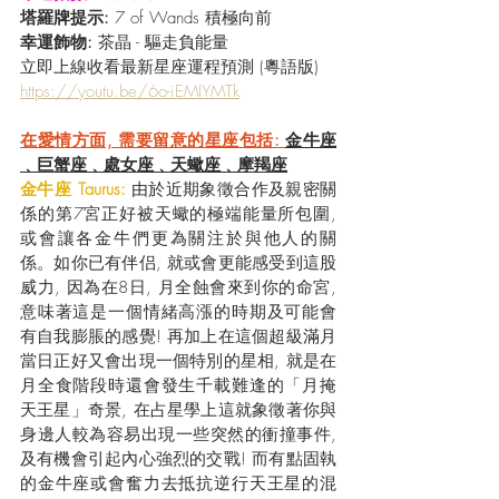
塔羅牌提示: 
7 of Wands 積極向前
幸運飾物: 
茶晶 - 驅走負能量
立即上線收看最新星座運程預測 (粵語版) 
https://youtu.be/6o-iEMIYMTk
在愛情方面, 需要留意的星座包括: 
金牛座
﹑巨蟹座﹑處女座﹑天蠍座﹑摩羯座
金牛座 Taurus:
 由於近期象徵合作及親密關
係的第7宮正好被天蠍的極端能量所包圍, 
或會讓各金牛們更為關注於與他人的關
係。如你已有伴侣, 就或會更能感受到這股
威力, 因為在8日, 月全蝕會來到你的命宮, 
意味著這是一個情緒高漲的時期及可能會
有自我膨脹的感覺! 再加上在這個超級滿月
當日正好又會出現一個特別的星相, 就是在
月全食階段時還會發生千載難逢的「月掩
天王星」奇景, 在占星學上這就象徵著你與
身邊人較為容易出現一些突然的衝撞事件, 
及有機會引起內心強烈的交戰! 而有點固執
的金牛座或會奮力去抵抗逆行天王星的混