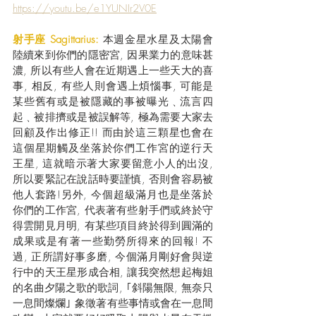
https://youtu.be/e1YUNIr2V0E
射手座 Sagittarius:
 本週金星水星及太陽會
陸續來到你們的隱密宮, 因果業力的意味甚
濃, 所以有些人會在近期遇上一些天大的喜
事, 相反, 有些人則會遇上煩惱事, 可能是
某些舊有或是被隱藏的事被曝光﹑流言四
起﹑被排擠或是被誤解等, 極為需要大家去
回顧及作出修正!! 而由於這三顆星也會在
這個星期觸及坐落於你們工作宮的逆行天
王星, 這就暗示著大家要留意小人的出沒, 
所以要緊記在說話時要謹慎, 否則會容易被
他人套路!另外, 今個超級滿月也是坐落於
你們的工作宮, 代表著有些射手們或終於守
得雲開見月明, 有某些項目終於得到圓滿的
成果或是有著一些勤勞所得來的回報! 不
過, 正所謂好事多磨, 今個滿月剛好會與逆
行中的天王星形成合相, 讓我突然想起梅姐
的名曲夕陽之歌的歌詞, ｢斜陽無限, 無奈只
一息間燦爛｣ 象徵著有些事情或會在一息間