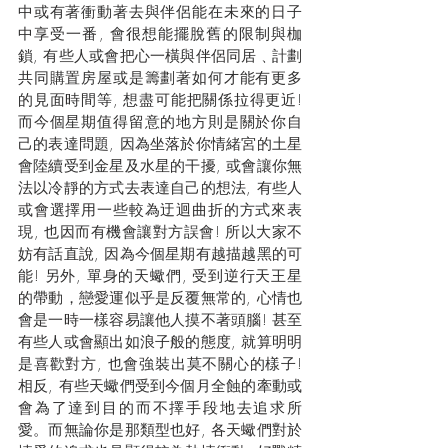
中或有著衝動著去與伴侶能在未來的日子
中享受一番, 會很想能擺脫舊的限制與枷
鎖, 有些人或會把心一橫與伴侶同居﹑計劃
共同購置房屋或是籌劃著如何才能有更多
的見面時間等, 想盡可能把關係拉得更近! 
而今個星期值得留意的地方則是關於你自
己的表達問題, 因為坐落於你情緒宮的土星
會陸續受到金星及水星的干擾, 或會讓你無
法以冷靜的方式去表達自己的想法, 有些人
或會選擇用一些較為迂迴曲折的方式來表
現, 也因而有機會讓對方誤會! 所以大家不
妨有話直說, 因為今個星期有越描越黑的可
能! 另外, 單身的天蠍們, 受到逆行天王星
的帶動，戀愛運似乎是反覆無常的, 心情也
會是一時一樣容易讓他人摸不著頭腦! 甚至
有些人或會顯出如浪子般的態度, 就算明明
是喜歡對方, 也會強裝出莫不關心的樣子!
相反, 有些天蠍們受到今個月全蝕的牽動或
會為了達到目的而不擇手段地去追求所
愛。而無論你是那類型也好, 各天蠍們對於