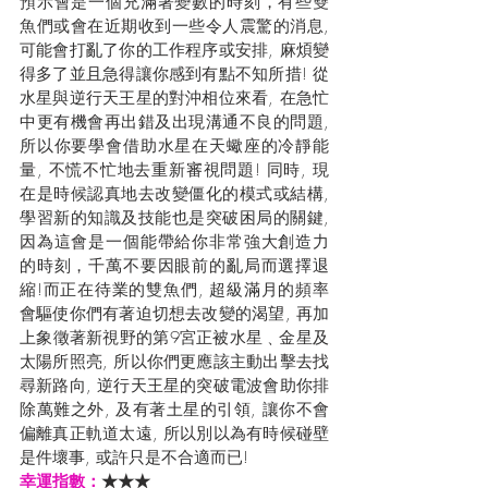
預示會是一個充滿著變數的時刻，有些雙
魚們或會在近期收到一些令人震驚的消息, 
可能會打亂了你的工作程序或安排, 麻煩變
得多了並且急得讓你感到有點不知所措! 從
水星與逆行天王星的對沖相位來看, 在急忙
中更有機會再出錯及出現溝通不良的問題, 
所以你要學會借助水星在天蠍座的冷靜能
量, 不慌不忙地去重新審視問題! 同時, 現
在是時候認真地去改變僵化的模式或結構, 
學習新的知識及技能也是突破困局的關鍵, 
因為這會是一個能帶給你非常強大創造力
的時刻，千萬不要因眼前的亂局而選擇退
縮!而正在待業的雙魚們, 超級滿月的頻率
會驅使你們有著迫切想去改變的渴望, 再加
上象徵著新視野的第9宮正被水星﹑金星及
太陽所照亮, 所以你們更應該主動出擊去找
尋新路向, 逆行天王星的突破電波會助你排
除萬難之外, 及有著土星的引領, 讓你不會
偏離真正軌道太遠, 所以別以為有時候碰壁
是件壞事, 或許只是不合適而已!
幸運指數：
★★★