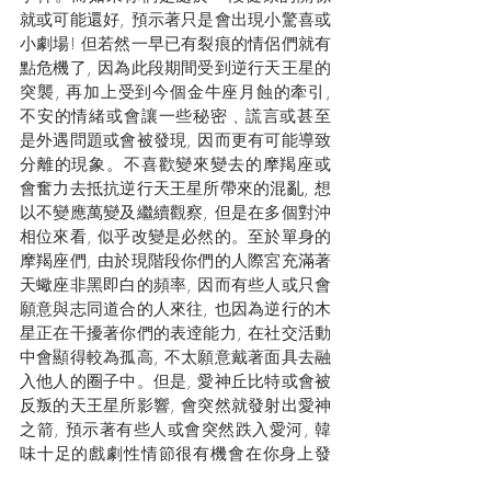
就或可能還好, 預示著只是會出現小驚喜或
小劇場! 但若然一早已有裂痕的情侶們就有
點危機了, 因為此段期間受到逆行天王星的
突襲, 再加上受到今個金牛座月蝕的牽引, 
不安的情緒或會讓一些秘密﹑謊言或甚至
是外遇問題或會被發現, 因而更有可能導致
分離的現象。不喜歡變來變去的摩羯座或
會奮力去抵抗逆行天王星所帶來的混亂, 想
以不變應萬變及繼續觀察, 但是在多個對沖
相位來看, 似乎改變是必然的。至於單身的
摩羯座們, 由於現階段你們的人際宮充滿著
天蠍座非黑即白的頻率, 因而有些人或只會
願意與志同道合的人來往, 也因為逆行的木
星正在干擾著你們的表逹能力, 在社交活動
中會顯得較為孤高, 不太願意戴著面具去融
入他人的圈子中。但是, 愛神丘比特或會被
反叛的天王星所影響, 會突然就發射出愛神
之箭, 預示著有些人或會突然跌入愛河, 韓
味十足的戲劇性情節很有機會在你身上發
生。這是一個有驚也有喜的日子，大家或