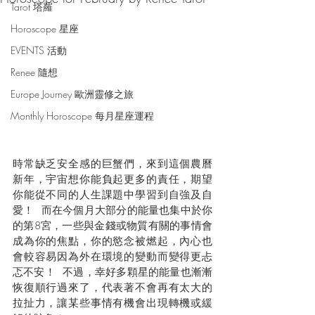
Tarot 塔羅
Horoscope 星座
EVENTS 活動
Renee 隨想
Europe Journey 歐洲靈修之旅
Monthly Horoscope 每月星座運程
時常缺乏安全感的巨蟹們，來到這個農曆
新年，宇宙想你能負起更多的責任，期望
你能從不同的人生課題中學習到自強及自
愛！  而在今個月大部分的能量也集中於你
的第8宮，一些與金錢或物質有關的事情會
成為你的焦點，你的慾念被燃起，內心也
會較容易因為外在環境的變動而變得更忐
忑不安！  不過，幸好多顆星的能量也漸漸
恢復順行過來了，代表著不會再有太大的
拉扯力，讓某些事情有機會出現轉機或緩