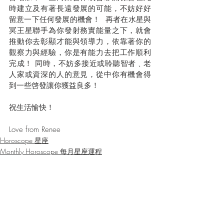
時建立及有著長遠發展的可能，不妨好好
留意一下任何發展的機會！  再者在水星與
冥王星聯手為你發射務實能量之下，就會
推動你去彰顯才能與領導力，依靠著你的
觀察力與經驗，你是有能力去把工作順利
完成！ 同時，不妨多接近或聆聽智者﹑老
人家或資深的人的意見，從中你有機會得
到一些啓發讓你獲益良多！
祝生活愉快！
Love from Renee
Horoscope 星座
Monthly Horoscope 每月星座運程