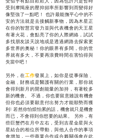
受似乎有點自欺欺人，因為也許只是暫時
受到摩羯座的壓抑頻率所影響到而變得好
像堅強了一點吧！ 也許最能撫平心中的不
安的方法就是去接觸新事物，因為木星正
在你的智慧宮發力並與代表機會的天王星
有著火花，會點亮了你的人際網絡，試試
多找朋友談天說地或是透過網路去探索更
多世界的奧秘！你的眼界有多闊，你的世
界就有多大，不要再浪費時間在害怕得與
失當中吧！
另外，在
工作
發展上，如你是從事保險﹑
金融﹑財務或是醫護有關的行業，那你就
會得到新月的開創能量的加持，有著較多
新的機會。 不過，你也要留意雖說有機會
但你也必須要願意付出努力才能順勢而獲
利! 若然你怕煩怕累的話，機會就只是機會
而已，不會得到你想要的結果。 另外，有
些巨蟹們在月中左右，受到吉星金星與火
星結合的相位所帶動，與他人合作的事項
會增加，一些商業合作或合夥關係會在此