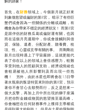
解的跡象！ 
首先，在
財務
領域上，今個新月就正好來
到象徵慾望或偏財的第8宮，
暗示了有些巨
蟹們或會因為一些關係的分離或疏離，有
機會為你帶來不穩定的經濟狀況！ 而第8宮
是跟伴侶的財務瓜葛或偏財運有關，也因
而在這個月亮週期中，你或會接觸到與借
貸、保險、遺產、分配財產、贍養費、稅
項、性、心靈或玄學有關的事。  而剛剛在
新月出現時遇上了宇宙嚴師，這就更能代
表了你在以上的領域上會倍感壓力，較難
享受到他人的照顧與支助，經濟或情緒也
會較易被他人所影響到及而出現一些危
機！   另外，由於水星也即將會在15日帶
著水瓶座的叛逆特質來到你的第8宮，預示
著你不會甘心去順勢而行，反之是想來一
個大反擊，再加上月中所出現的獅子座滿
月把你對金錢或物質的慾望推至最高峰，
你會極想在任何財務事件上獲得主導權或
是得到最大的利益！  但是在土星的限制能