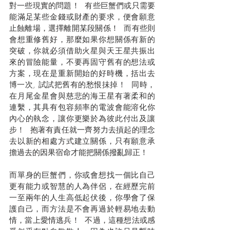
對一些現實的問題！  有些巨蟹們或只需要
能滿足某些金錢或財產的要求，便會願意
止蝕離場，選擇離開某段關係！  而有些則
會想重修舊好，那麼如果你想關係有新的
突破，你就必須借助火星與天王星共振出
來的冒險能量，不要再固守舊有的想法或
方案，現在是重新開始的好時機，括出去
博一次, 試試把舊有的愁恨抺掉！  同時，
在月尾金星會與慈悲的海王星有著柔和的
連繫，其具有包容頻率的電波會能溶化你
內心的執念，讓你更樂於為彼此付出及讓
步！  抱著有責任就一齊努力去摃起的理念
去以新的相處方式建立關係，只有願意承
擔過去的因果宿命才能把關係撥亂歸正！
而單身的巨蟹們，你或會想找一個比自己
更有能力或智慧的人為伴侶，在經歷完前
一至兩年的人生高低起伏後，你學會了保
護自己，而方法是不會再過於輕易地去動
情，當上愛情逃兵！  不過，這種想法或感