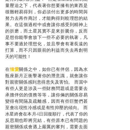
量壓迫之下，代表著你想要擁有的東西是
很難輕易得到，你必須付出更多的時間與
努力去再作商討，才能夠得到較理想的結
果。在這個過程中或會讓你感受到精神上
的折磨，而土星其實不是來折騰你，反而
是想你能學會放下一些不必要的執著，凡
事不要過於理想化，並且學會有著長遠的
打算，而不只因眼前的利益而失去再創明
天的可能性！
在
情愛
關係之中，如你已有伴侶，因為水
瓶座新月正衝擊著你的潛意識，就會讓你
對親密關係感到患得患失及害怕。 而當中
有些人更是涉及一些財務問題或是需要去
承擔伴侶的債務等等，讓你倆的關係容易
變得有間隔及疏離感，因而有些巨蟹們甚
至會出現性冷感或是有性抑壓的傾向。 而
水星終會在本月4日回復順行，代表了你的
反思期也即將完結，有些原本已有問題的
親密關係或會遇上嚴厲的審判，需要去面