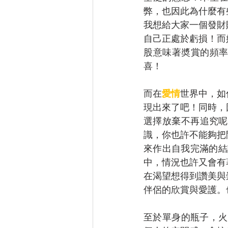
弊，也因此為什麼有
我想給大家一個發財
自己正處於虧損！而
股意味著奬賞的頻
喜！
而在
愛情
世界中，如
現出來了吧！同時，
選擇放棄不再追究呢
識，你也許不能夠把
來作出自我完滿的結
中，情況也許又會有
在渴望想得到讚美與
伴侶的欣賞與愛護。
至於單身的瓶子，火