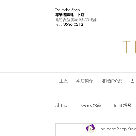
The Hebe Shop
專業塔羅牌占卜店
元朗合益廣場1樓C3號舖
Tel.:
9636 0212
T
主頁
本店簡介
塔羅師介紹
占
All Posts
Gems 水晶
Tarot 塔羅
The Hebe Shop Profe
Monthly Horoscope 每月星座運程