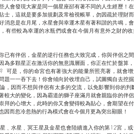
些人會發現大家是同一個星座郤有著不同的人生經歷！在
貼士，這就是要多加規劃及常檢視帳單，勿因疏於理財而
好消息是在月尾，水星會與幸運木星有著和諧的共鳴，會
率，有些較為幸運的水瓶們或會在今個月有意外之財的收
你已有伴侶，金星的逆行任務也大致完成，你與伴侶之間
因為多顆星正在激活你的無意識層面，你正在忙於盤算，
?  可是，你的命宮也有著強大的能量所照亮著，就會
問題一一吞下去！你會傾向於收埋自己，試圖獨自去挖掘
論，因而不想與伴侶有太多的交流，以免影響到你的判斷
著較大的變化，因為霸道的獅子座滿月就會親臨你的伴侶
崇拜的心增大，此時的你又會變得較為貼心，會期望在付
也因而忽冷忽熱的行為模式會在今個月更為突出顯眼！
星﹑水星﹑冥王星及金星也會陸續進入你的第12宮，或