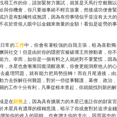
找尋工作的你，請加緊努力嘗試，就算是天馬行空般難以
給與你機會，你只要做事絕不輕言放棄，然後成功便會緊
或許是有點犧牲或無謂，因為有些事情似乎並沒有太大的
不在於世俗人眼中以金錢來衡量的金額！看似是徒勞的事
在日常的
工作
中，你會有著較強的自我主張，較為喜歡獨
酬與社交！但是由於你的隱密宮被破壞王所撩動著，你不
能力。幸而，如你是一個有料之人就絶對不要驚慌，因為
時，水星也會漸漸回復清醒過來，你會更能洞察他人的心
法去處理問題，就有能力把局勢扭轉！而在月尾過後，由
動力去拆解任何難題，對於一些從事醫護﹑幕僚﹑政治﹑
關的工作十分有利，凡事從根本查起，你就能找到新的解
域是在
財務
上，因為具有擴展力的木星已進註你的財富宮
於木星具有濃厚的模糊意識，暗示了你或會對於追求金錢
在增加你的收入的同時，也會增大你的支出，因而當中的