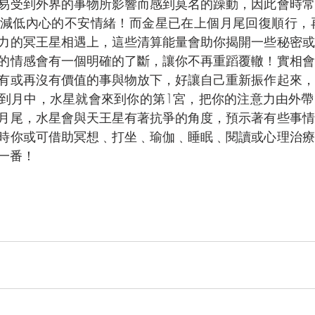
易受到外界的事物所影響而感到莫名的躁動，因此會時常
減低內心的不安情緒！而金星已在上個月尾回復順行，再
力的冥王星相遇上，這些清算能量會助你揭開一些秘密或
的情感會有一個明確的了斷，讓你不再重蹈覆轍！實相會
有或再沒有價值的事與物放下，好讓自己重新振作起來，
到月中，水星就會來到你的第1宮，把你的注意力由外帶
月尾，水星會與天王星有著抗爭的角度，預示著有些事情
時你或可借助冥想﹑打坐﹑瑜伽﹑睡眠﹑閱讀或心理治療
一番！