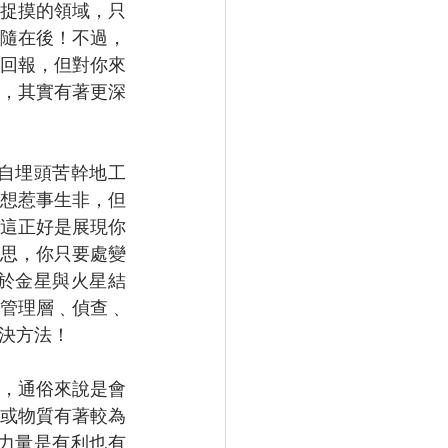
捉摸的領域，只
隨在後！不過，
回報，但對你來
，其實有著更深
自埋頭苦幹地工
想惹事生非，但
這正好是展現你
思，你只要處變
於金星與火星結
管理層﹑偵查﹑
決方法！
，通俗來說是會
或物質有著較為
力量是有利也有