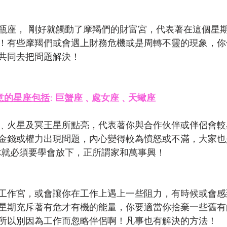
瓶座， 剛好就觸動了摩羯們的財富宮，代表著在這個星
！有些摩羯們或會遇上財務危機或是周轉不靈的現象，你
共同去把問題解決！
意的星座包括
: 巨蟹座﹑處女座﹑天蠍座
﹑火星及冥王星所點亮，代表著你與合作伙伴或伴侶會較
金錢或權力出現問題，內心變得較為憤怒或不滿，大家也
你就必須要學會放下，正所謂家和萬事興！
工作宮，或會讓你在工作上遇上一些阻力，有時候或會感
星期充斥著有危才有機的能量，你要適當你捨棄一些舊有
所以別因為工作而忽略伴侶啊！凡事也有解決的方法！