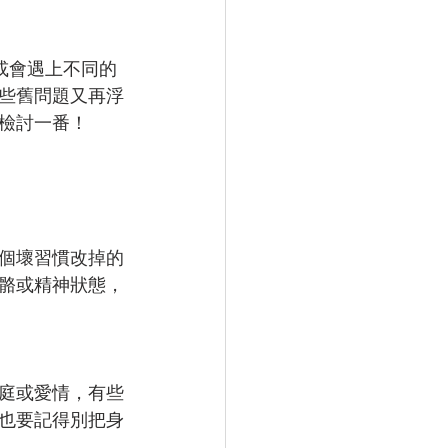
或會遇上不同的
些舊問題又再浮
檢討一番！
個壞習慣改掉的
骼或精神狀態，
庭或愛情，有些
也要記得別把身