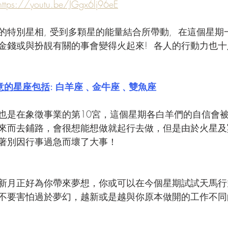
https://youtu.be/JGgx6lj96eE
的特別星相, 受到多顆星的能量結合所帶動,  在這個星
錢或與扮靚有關的事會變得火起來!  各人的行動力也十足!
意的星座包括
: 白羊座﹑金牛座﹑雙魚座
也是在象徵事業的第10宮，這個星期各白羊們的自信會
來而去鋪路，會很想能想做就起行去做，但是由於火星及
著別因行事過急而壞了大事！
新月正好為你帶來夢想，你或可以在今個星期試試天馬行
不要害怕過於夢幻，越新或是越與你原本做開的工作不同