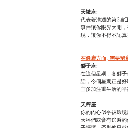
天蠍座: 
代表著溝通的第3宮
事件讓你眼界大開，
現，讓你不得不認真
在健康方面, 需要留
獅子座: 
在這個星期，各獅子
話，今個星期正是好
宜多加注重生活的平
天秤座: 
你的內心似乎被環境
天秤們或會有逃避的
子捱壞，否則他日就