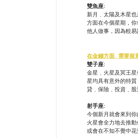
雙魚座: 
新月﹑太陽及木星也
方面在今個星期，你
他人做事，因為較易
在金錢方面, 需要留
雙子座: 
金星﹑火星及冥王星
星均具有意外的特質
貸﹑保險﹑投資﹑股
射手座: 
今個新月就會來到你
火星會全力地去推動
或會在不知不覺中花