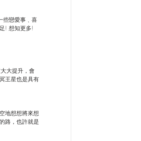
期一些戀愛事﹑喜
 想知更多! 
被大大提升，會
冥王星也是具有
空地想想將來想
的路，也許就是