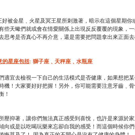
正好被金星﹑火星及冥王星所刺激著，暗示在這個星期你
有些天蠍們就或會在情愛關係上出現反反覆覆的現象，一
去思考是否真心不再介意，還是需要把問題拿出來正面去
意的星座包括
: 獅子座﹑天秤座﹑水瓶座
們適宜去檢視一下自己的生活模式是否健康，如果想把某
時機！大家要好好把握！另外，你可能需要注意牙齒﹑骨
衡！
所壓抑著，讓你們無法真正感受到喜悅，也許是來源於家
傾向或是以吃喝玩樂來忘卻自我的感受！而這個時候你們
後悔莫及了！ 因為真正的不開心是沒有了健康的身體！