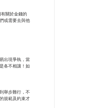
期有關於金錢的
們或需要去與他
易出現爭執，當
是各不相讓！如
到舉步難行，不
的規範及約束才