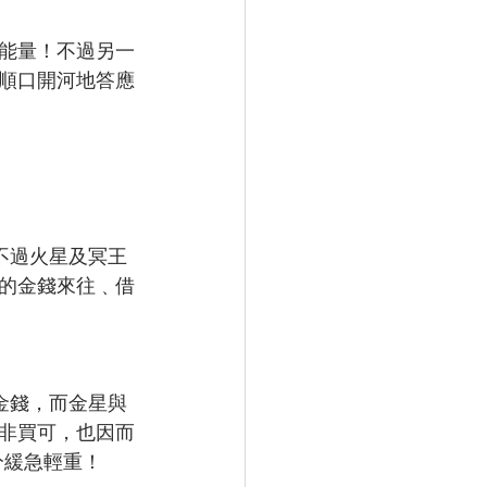
能量！不過另一
順口開河地答應
不過火星及冥王
的金錢來往﹑借
金錢，而金星與
非買可，也因而
分緩急輕重！