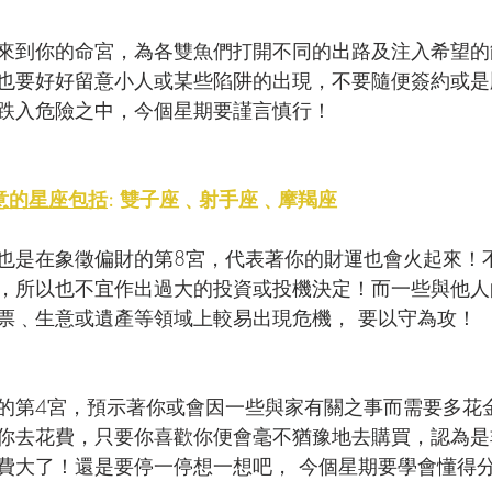
來到你的命宮，為各雙魚們打開不同的出路及注入希望的
也要好好留意小人或某些陷阱的出現，不要隨便簽約或是
跌入危險之中，今個星期要謹言慎行！
意的星座包括
: 雙子座﹑射手座﹑摩羯座
也是在象徵偏財的第8宮，代表著你的財運也會火起來！
，所以也不宜作出過大的投資或投機決定！而一些與他人
票﹑生意或遺產等領域上較易出現危機， 要以守為攻！
的第4宮，預示著你或會因一些與家有關之事而需要多花
你去花費，只要你喜歡你便會毫不猶豫地去購買，認為是
費大了！還是要停一停想一想吧， 今個星期要學會懂得