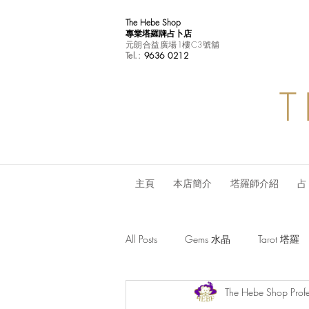
The Hebe Shop
專業塔羅牌占卜店
元朗合益廣場1樓C3號舖
Tel.:
9636 0212
T
主頁
本店簡介
塔羅師介紹
占
All Posts
Gems 水晶
Tarot 塔羅
The Hebe Shop Profe
Monthly Horoscope 每月星座運程