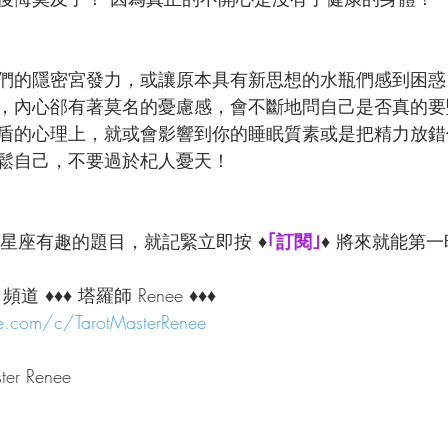
們的隱密宮發力，或讓原本具有新思想的水瓶們感到困惑
，內心郤有著莫名的憂慮感，會不斷地問自己是否真的要
盾的心理上，就或會影響到你的睡眠質素或是把精力放錯
鬆自己，不要過於杞人憂天！
2星座有趣的題目，就記緊
立即按 ♦
｢訂閱｣
♦ 將來就能第一
頻道 ♦♦♦ 塔羅師 Renee ♦♦♦ 
e.com/c/TarotMasterRenee
ter Renee 