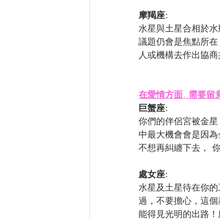
摩羯座: 
水星與土星合相於水
議題仍會是焦點所在
人或機構去作出協商
在愛情方面, 需要留
巨蟹座: 
你們的伴侶宮被金星
中最大機會會是因為
不想再糾纏下去， 
處女座: 
水星及土星待在你的
過，不要擔心，這個
能得見光明的出路！