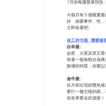
3月份每週星座預告 
今個月有５個最重要
好﹑娛樂事件﹑性﹑金
立即收看吧!
在工作方面, 需要留
白羊座:
金星﹑火星及冥王星
有著一股衝勁去為將
敗壞的特質，你要記
金牛座: 
在月初出現的雙魚座
要行一條怎樣的路，
你未來要走的道路！