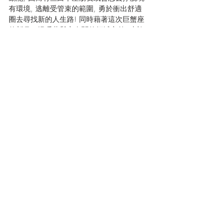
有環境, 逃離受管束的範圍, 勇於衝出舒適
圈去尋找新的人生路! 同時藉著這次巨蟹座
的新月，溫暖著與家有關的領域之外, 也許
會讓一些正在籌劃或被有關於房屋的事情
所困擾的人帶來一點曙光, 因為在新月的開
創頻率所引導之下, 或有機會找到解決方
法! 另外, 有些白羊座朋友就或會在本星期
需要去為搬家﹑裝修﹑申請房貸﹑移居或
樓宇買賣等事宜而煩惱, 在未來的日子或會
收到一些相關的重要通知, 預示著在以上領
域中會有著一個新開始, 漸漸踏上一個全新
的道路! 此外, 你需要的地方就是土星逆行
的能量或會讓你的路途中遇上一些阻礙, 而
請你先不要動怒, 相反你適宜把問題深思一
番, 因為這其實是土星想給你一個機會去把
你的路建立得更美好, 讓你有機會把問題修
正過來! 不要忘記, 幸運之神木星正在你的
命宮坐鎮, 象徵著有逢凶化吉的氣場, 趕緊
把握這股能量, 去創建一個理想的家園吧!