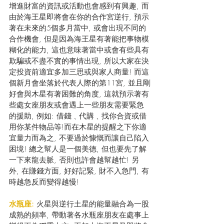
增進財富的資訊或活動也會感到有興趣, 而
由於海王星即將會在你的合作宮逆行, 預示
著在未來的5個多月當中, 或會出現不同的
合作機會, 但是因為海王星有著能把事物模
糊化的能力, 這也意味著當中或會有些具有
欺騙或不盡不實的事情出現, 所以大家在決
定投資前適宜多加三思或與家人商量! 而這
個新月會坐落於代表人際的第11宮, 並且剛
好會與木星有著困難的角度, 這就預示著有
些處女座朋友或會遇上一些朋友需要緊急
的援助, 例如: 借錢﹑代購﹑找你合資或借
用你某件物品等!而在木星的提醒之下你適
宜量力而為之, 不要過於慷慨而讓自己陷入
困境! 總之幫人是一個美德, 但也要先了解
一下來龍去脈, 否則也許會越幫越忙! 另
外, 在賺錢方面, 好好記緊, 財不入急門, 有
時越急反而變得越慢!
水瓶座: 
火星與逆行土星的能量融合為一股
成熟的頻率, 帶動著各水瓶座朋友在處事上