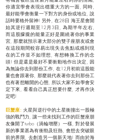
你適宜學會表現出穩重大方的一面, 同時,
最好能學會衡量一下對方的身份或地位, 說
話時要格外留神! 另外, 在28日 海王星會開
始其逆行週期至12月3日, 為期半年左右, 
而這股朦朧的能量正好是圍繞著你的事業
宮, 那麼就預示著大部分的雙子座朋友或會
在這段期間較容易出現失去焦點或感到現
在的工作並不如理想, 有想轉換工作的念
頭! 但是還是最好不要衝動地作出決定, 因
為無論你去到那份工作, 在12月初前這股能
量也會跟著你, 那麼就代表著你去到那份工
也有著想離開的心態, 所以大家不如學會安
定下來, 看看自己真正想要什麼, 才再作決
定吧! 
巨蟹座: 
火星與逆行中的土星衝撞出一股極
強的戰鬥力, 讓一些未找到工作的巨蟹座朋
友像開了turbo（渦輪增壓）一樣, 對於發展
新的事業甚為有衝勁及狂熱, 會想去突破眼
前的界限, 去創造另一個新天地! 而由於海