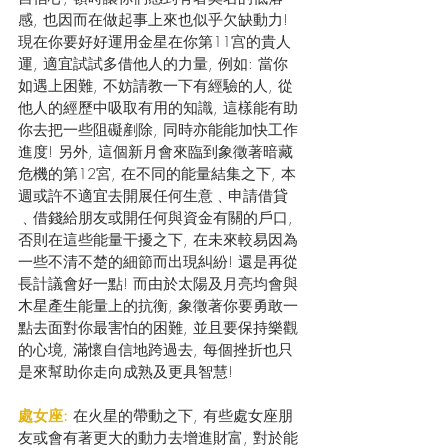
感, 也因而在做起事上來也似乎欠缺動力! 
現在你要好好運用金星在你第11宫的貴人
運, 適宜試試多借他人的力量, 例如: 當你
如遇上困難, 不妨請教一下有經驗的人, 從
他人的經歷中吸取有用的知識, 這樣能有助
你去把一些阻礙剷除, 同時亦能能加快工作
進度! 另外, 這個新月會來臨到象徵著暗藏
危機的第12宮, 在不同的能量結集之下, 本
週或許不適宜去開展任何生意﹑申請借貸
﹑借錢給朋友或開任何與資金有關的戶口, 
否則在這些能量干擾之下, 在未來較易因為
一些不清不楚的細節而出現糾紛! 還是再從
長計議會好一點! 而由於太陽及月亮均會與
木星產生能量上的抗衡, 象徵著你要勇敢一
點去面對你最害怕的困難, 並且要保持樂觀
的心境, 滿懷自信地跨過去, 每個挫折也只
是來幫助你走向成熟及更具智慧! 
處女座:
 在火星的帶動之下, 有些處女座朋
友或會有著更大的動力去增進財富, 對於能