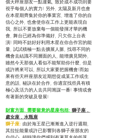
個天秤座朋友一點運氣, 致於成不成功則要
視乎每個人的實力! 另外, 太陽及新月也會
在本星期齊集於你的事業宮, 增進了你的自
信心之外, 也會使你在工作上更能表現自
我, 所以不要放棄每一個能發揮才華的機
會, 舞台已經為你準備好, 只欠你上台表
演! 同時不妨好好利用木星在你合作宮的能
量, 試試積極一點去擴展人脈, 找尋不同的
機會去結識不同層面的人, 能增廣見聞外, 
雖然今天那個人看似不能幫助你什麼, 但是
或許將來可以, 所以大家要把握機會!而如
果有些天秤座朋友近期想促成某工作或生
意的話, 秘訣在於合作, 你適宜找些具有積
極心及活力的人去共同籌謀一番! 事情或會
有著新的突破及發展!
財富方面, 需要留意的星座包括: 
獅子座﹑
處女座﹑水瓶座
獅子座: 
由於海王星已漸漸進入逆行週期, 
其拉扯能量或許已影響到各獅子座朋友的
自信心, 頓時讓你們感到有著莫名的低落