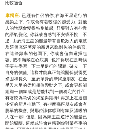
比較適合!
摩羯座: 
已經有伴侶的你,在海王星逆行的
感染之下, 你或會有著較強的感受力, 對他
人的說話會變得特別敏感, 只要對方有些微
的語氣變化, 你就或會感到不安或不悅!  不
過, 由於海王星的能量帶有自欺欺人的電波
及這個充滿著愛的新月來臨到你的伴侶宮, 
在這些頻率的包圍下, 你或會偏向選擇包
容, 把不滿藏在心底裏, 也許你現在是時候
需要去學習一下土星逆行的課題, 確立一下
自身的價值, 這樣才能真正能讓關係變得更
鞏固和長久!  至於單身的摩羯座朋友, 在金
星與木星的柔和相位帶動之下, 或會更想能
組織一個家或是想能找到一個穩定的伴侶, 
有著較為急切的渴望與期待! 再加上在這個
多情的新月推動下, 有些摩羯座朋友或會有
脫單的機會, 與那位讓你感到有家及溫暖的
人在一起! 但是, 因為海王星逆行的能量已
開始醖釀, 這就或許會迷惑到你對某些事的