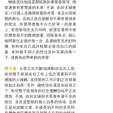
﹑轉換居住地或是開拓新的事業發展等, 憧
憬著會有更豐盛的未來! 不過, 由於太陽會
在28日遇上具擴展能量的木星, 並且出現挑
戰的相位, 這就正是在提醒你不要有著過多
的想法, 你要學會集中火力於單一的發展
上, 若然發現失去方向時, 就適宜運用今個
巨蟹座新月的觀察能量, 回歸基本步, 細心
檢閱過往走過的每一步, 及廣納意見的好時
機, 有時候自己或許較難去發現自己的錯
處, 多聆聽不同人的想法及向長輩請教一
下, 或會為你帶來新的啓發!    
雙子座: 
火星正在不斷地推動你走向人群, 
有些雙子座朋友在工作上也許需要與不同
層面的人接觸, 某些新的工作計劃正在發展
得如火如荼! 另外, 雖然現在還是在疫情之
下, 有些雙子座朋友的社交應酬也似乎正在
增加, 不過, 由於太陽與木星會有著不良的
相位, 並且是驚動到個人自尊的領域, 這就
正是在提醒大家, 在接受到不同的意見時, 
有機會被巨蟹座新月能量左右到你的情緒, 