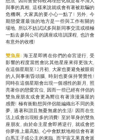
想法, 因而會變得較為理想化或是看不清人
與事的真相, 這樣來說就或會有著被欺騙的
危機啊, 大家真的要小心一點了! 另外, 今
期戀愛運最強的地方是一些與工作有關的
場地, 所以不妨試試多與新同事交流或積極
一點去參與公司的講座或培訓課程, 也許會
有意外的收穫!
雙魚座: 
海王星即將在你們的命宮逆行, 受
影響的程度當然會比其他星座來得更強大, 
在這個星期至12月初, 大家也要避免被眼前
的人與事衝昏頭腦, 時刻也要保持警覺性! 
同時在這個星期會出現一個感性的新月, 照
亮著你的戀愛宮位, 因而一些已經有伴侶的
雙魚座朋友或會更為嚮往有著浪漫滿屋的
感覺! 極有衝動想與伴侶能編織出不同的美
夢, 過著和諧且無憂無慮的生活! 因而在生
活上或會出現較多的消費! 至於單身的雙魚
座朋友, 由於命主星會即將逆行, 就或會把
你夢推上最高點, 心中會默默地相信會有著
白馬王子或公主的來臨, 而宇宙又果真會派