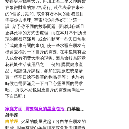
變得更為穩重大方, 再加上海王星又即將會
在象徵財富的第2宮逆行, 就代表著在未來
的5個多月期間, 或會有著不同的財務題目
需要你去處理, 宇宙想你能學好理財這一
課, 給予你不同的數學問題, 要你以嶄新且
更具效率的方式去處理! 而在本月29日所出
現的巨蟹座滿月, 或會推動著一些與日常生
活或健康有關的事項, 使一些水瓶座朋友有
機會去檢討一下自身的需要, 在本星期有些
人或會有消費大增的現象, 因為會較為願意
花費於生活或用品之上, 例如:購買健康產
品﹑報讀健身課程﹑參加短期旅遊或是購
買一些平日捨不得買的物品等等！ 也許有
時候也需要滿足一下自己心靈層面的需求
吧， 所以不妨也因應自身的需要而滿足一
下自己吧！
家庭方面, 需要留意的星座包括: 
白羊座﹑
射手座
白羊座:
 火星的能量激起了各白羊座朋友的
動能, 因而有些白羊座朋友或會想去掙脫現