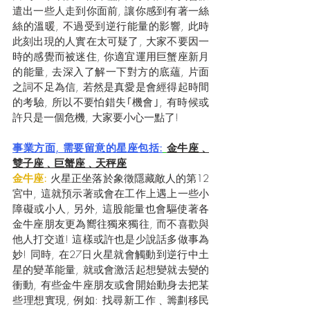
遣出一些人走到你面前, 讓你感到有著一絲
絲的溫暖, 不過受到逆行能量的影響, 此時
此刻出現的人實在太可疑了, 大家不要因一
時的感覺而被迷住, 你適宜運用巨蟹座新月
的能量, 去深入了解一下對方的底蘊, 片面
之詞不足為信, 若然是真愛是會經得起時間
的考驗, 所以不要怕錯失｢機會｣, 有時候或
許只是一個危機, 大家要小心一點了!
事業方面, 需要留意的星座包括:
金牛座﹑
雙子座﹑巨蟹座﹑天秤座
金牛座:
 火星正坐落於象徵隱藏敵人的第12
宮中, 這就預示著或會在工作上遇上一些小
障礙或小人, 另外, 這股能量也會驅使著各
金牛座朋友更為嚮往獨來獨往, 而不喜歡與
他人打交道! 這樣或許也是少說話多做事為
妙! 同時, 在27日火星就會觸動到逆行中土
星的變革能量, 就或會激活起想變就去變的
衝動, 有些金牛座朋友或會開始動身去把某
些理想實現, 例如: 找尋新工作﹑籌劃移民