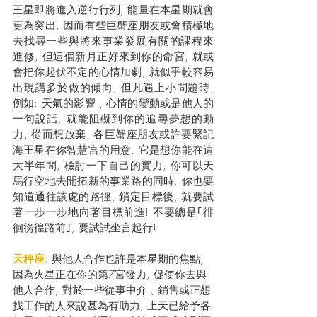
王星即將進入逆行行列, 能量在本星期就會
更為突出, 因而有些巨蟹座朋友或會積極地
去找尋一些與將來事業發展有關的課程來
進修, 但這個新月正好來到你的命宮, 就或
會把你起伏不定的心情加劇, 就似乎較容易
出現講多於做的傾向, 但凡遇上小問題時, 
例如: 天氣的影響﹑心情的變動或是他人的
一句說話, 就能阻礙到你的追尋夢想的動
力, 從而想放棄! 各巨蟹座朋友或許要緊記
海王星在你智慧宮的用意, 它是想你能在這
大半年間, 檢討一下自己的實力, 你可以天
馬行空地去開拓新的事業路的同時, 你也要
知道通往該處的路徑, 鎖定目標後, 就要試
著一步一步地向著目標前進! 不要總是｢徘
徊徬徨路前｣, 要試試坐言起行!
天秤座: 
與他人合作也許是本星期的焦點, 
因為火星正在你的第7宮發力, 促使你去與
他人合作, 對於一些從事中介﹑銷售或正想
找工作的人來說甚為有助力, 上天已給予各