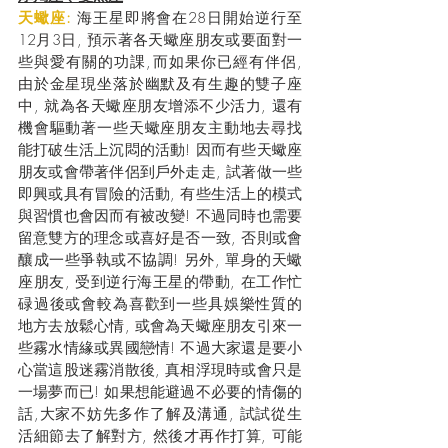
天蠍座: 
海王星即將會在28日開始逆行至
12月3日, 預示著各天蠍座朋友或要面對一
些與愛有關的功課,而如果你已經有伴侶, 
由於金星現坐落於幽默及有生趣的雙子座
中, 就為各天蠍座朋友增添不少活力, 還有
機會驅動著一些天蠍座朋友主動地去尋找
能打破生活上沉悶的活動! 因而有些天蠍座
朋友或會帶著伴侶到戶外走走, 試著做一些
即興或具有冒險的活動, 有些生活上的模式
與習慣也會因而有被改變! 不過同時也需要
留意雙方的理念或喜好是否一致, 否則或會
釀成一些爭執或不協調! 另外, 單身的天蠍
座朋友, 受到逆行海王星的帶動, 在工作忙
碌過後或會較為喜歡到一些具娛樂性質的
地方去放鬆心情, 或會為天蠍座朋友引來一
些霧水情緣或異國戀情! 不過大家還是要小
心當這股迷霧消散後, 真相浮現時或會只是
一場夢而已! 如果想能避過不必要的情傷的
話,大家不妨先多作了解及溝通, 試試從生
活細節去了解對方, 然後才再作打算, 可能