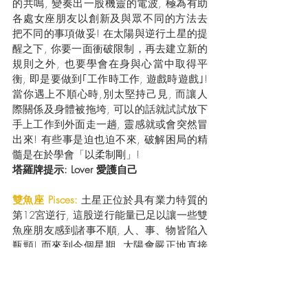
的共鳴, 變奏出一股機靈的電波, 極為有助
各處女座朋友以創新及與眾不同的方法去
把不同的事項做妥! 在太陽與逆行土星的提
醒之下, 你要一面衝破限制，再去建立新的
規則之外, 也要學會在身與心當中取得平
衡, 即是要做到｢工作時工作, 遊戲時遊戲｣!  
當你遇上不順心時,別太堅持己見, 而讓人
際關係及身體被拖垮, 可以的話就試試放下
手上工作到外面走一趟, 靈感就或會突然冒
出來! 有些事是迫也迫不來, 破解困局的精
髓是在於學會「以柔制剛」!
塔羅牌提示: Lover 愛護自己
雙魚座 Pisces: 
土星正位於具有業力特質的
第12宮逆行, 這股逆行能量已足以讓一些雙
魚座朋友感到諸事不順, 人、事、物皆陷入
瓶頸! 而來到今個星期, 太陽會嚴正地直接
向逆行土星發出挑釁的電波, 激活著各種各
樣具有因果業力的事件! 而火星具有金牛座
實踐的動能, 因而有些雙魚座朋友也會努力
嘗試改變現狀 , 也許就是這顆急於求成的