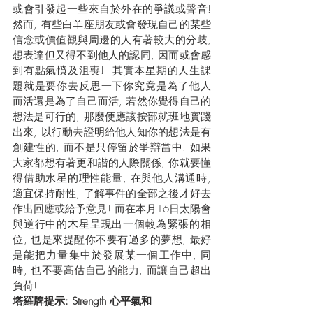
或會引發起一些來自於外在的爭議或聲音! 
然而, 有些白羊座朋友或會發現自己的某些
信念或價值觀與周邊的人有著較大的分歧, 
想表達但又得不到他人的認同, 因而或會感
到有點氣憤及沮喪!  其實本星期的人生課
題就是要你去反思一下你究竟是為了他人
而活還是為了自己而活, 若然你覺得自己的
想法是可行的, 那麼便應該按部就班地實踐
出來, 以行動去證明給他人知你的想法是有
創建性的, 而不是只停留於爭辯當中! 如果
大家都想有著更和諧的人際關係, 你就要懂
得借助水星的理性能量, 在與他人溝通時, 
適宜保持耐性, 了解事件的全部之後才好去
作出回應或給予意見! 而在本月16日太陽會
與逆行中的木星呈現出一個較為緊張的相
位, 也是來提醒你不要有過多的夢想, 最好
是能把力量集中於發展某一個工作中, 同
時, 也不要高估自己的能力, 而讓自己超出
負荷!
塔羅牌提示: Strength 心平氣和