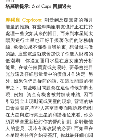
塔羅牌提示: 6 of Cups 回顧過去
摩羯座 Capricorn: 
剛受到反覆無常的滿月
能量的推動, 有些摩羯座朋友也許正在忙於
處理一些突如其來的帳目, 而來到本星期太
陽與逆行土星也正好干擾著你們的財務軸
線, 象徵如果不懂得自我約束, 想做就去做
的話, 這些電波就或會加快了你進入財務的
低潮期!  你適宜運用水星在處女座的分析
能量, 在做任何買賣或交易時, 要學會把目
光放遠及仔細思量當中的價值才作決定! 另
外, 如果你們是從商的話, 在這股能量的衝
擊之下, 有些帳目問題會在這個時候加劇出
現, 例如: 資金有機會被封鎖或凍結, 因而
引致資金出現斷流或受壓的現象, 營運的缺
口會被曝露,有些人甚至需要面臨拆夥危機! 
在火星與逆行冥王星的和諧相位來看, 你必
須要學會重新檢討你的營商計劃, 多聆聽他
人的意見, 現時有著改變的必要! 而如果在
本星期有任何合約要簽訂, 你就最好細心閱