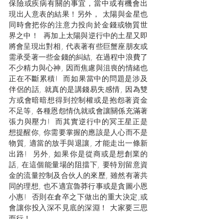
保險或疾病有關的事宜，當中或有機會出
現出人意表的結果！另外， 太陽與金星也
同時會把你的注意力投向於金錢或物質世
界之中！  再加上太陽與逆行中的土星又即
將會呈現出對相, 代表著有些巨蟹座朋友或
需承受著一些金錢的糾結, 在過程中浪費了
不少精力與心神, 因而焦慮與沮喪的情緒也
正在不斷累積!  而如果當中的問題是涉及
伴侶的話, 就真的是講錢易失感情, 因為雙
方或會暗暗想得到控制權或是抱怨著資金
不足等, 各種恩怨情仇就或會讓關係充滿著
張力與壓力!  而其實逆行中的冥王星正是
想提醒你, 你需要掌握的應該是人心而不是
物質, 適當的放手與退讓, 才能走出一條新
出路!  另外, 如果你是從商或是想創業的
話, 在這個能量場的阻擋下, 要特別留意資
金的流量控制及合伙人的來歷, 雖然有著共
同的理想, 也不適宜魯莽行事或是貪圖小恩
小惠!  否則在倉卒之下做出的重大決定,或
會讓你投入深不見底的深淵！ 大家要三思
而行！