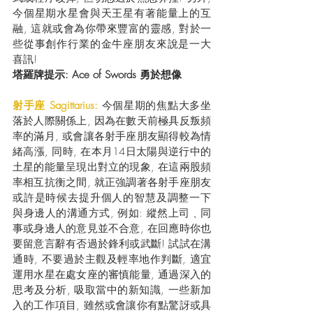
今個星期水星會與天王星有著能量上的互
融, 這就或會為你帶來豐富的靈感, 對於一
些從事創作行業的金牛座朋友來說是一大
喜訊! 
塔羅牌提示: Ace of Swords 勇於想像
射手座 Sagittarius: 
今個星期的焦點大多坐
落於人際關係上, 因為在數天前極具反叛頻
率的滿月, 或會讓各射手座朋友顯得較為情
緒高漲, 同時, 在本月14日太陽與逆行中的
土星的能量呈現出對立的現象, 在這兩股頻
率相互抗衡之間, 就正強調著各射手座朋友
或許是時候去提升個人的智慧及調整一下
與身邊人的溝通方式, 例如: 縱然上司﹑同
事或身邊人的意見並不合意, 在回應時你也
要留意言辭有否過於鋒利或武斷! 試試在溝
通時, 不要過於主觀及輕率地作判斷, 適宜
運用水星在處女座的審慎能量, 通過深入的
思考及分析, 吸取當中的新知識, 一些新加
入的工作項目, 雖然或會讓你有點驚訝或具