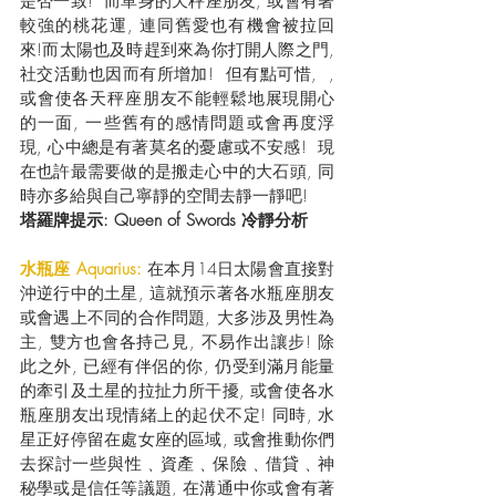
是否一致!  而單身的天秤座朋友, 或會有著
較強的桃花運, 連同舊愛也有機會被拉回
來!而太陽也及時趕到來為你打開人際之門, 
社交活動也因而有所增加!  但有點可惜,  , 
或會使各天秤座朋友不能輕鬆地展現開心
的一面, 一些舊有的感情問題或會再度浮
現, 心中總是有著莫名的憂慮或不安感!  現
在也許最需要做的是搬走心中的大石頭, 同
時亦多給與自己寧靜的空間去靜一靜吧!
塔羅牌
提示
: Queen of Swords 冷靜分析
水瓶座 Aquarius: 
在本月14日太陽會直接對
沖逆行中的土星, 這就預示著各水瓶座朋友
或會遇上不同的合作問題, 大多涉及男性為
主, 雙方也會各持己見, 不易作出讓步! 除
此之外, 已經有伴侶的你, 仍受到滿月能量
的牽引及土星的拉扯力所干擾, 或會使各水
瓶座朋友出現情緒上的起伏不定! 同時, 水
星正好停留在處女座的區域, 或會推動你們
去探討一些與性﹑資產﹑保險﹑借貸﹑神
秘學或是信任等議題, 在溝通中你或會有著