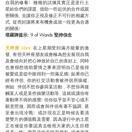
自我的修養!  種種的試煉其實正是逆行土
星給你們的課題, 借助一些起伏的合作或親
密關係, 去讓你正視及修正不可行的相處方
式, 從而好讓將來有機會成就一段更為合適
的關係!
塔羅牌提示: 9 of Wands 堅持信念
天秤座 Libra: 
在上星期受到滿月能量的激
發, 有些天秤座朋友或會極為想去展現自我
及會傾向於把心神放於自己的喜好上, 同時
也會很想借助愛情之事來證明自己是值得
被愛或是從中能得到一些滿足感! 如果你已
經有伴侶, 你的社交活動會被伴侶所操縱, 
例如: 伴侶不想你參與某活動﹑不想你再接
觸某人或是某些娛樂活動等, 這就或讓你有
著動彈不得的感覺! 但你似乎並不甘心或不
願意照做, 因而或會與伴侶有著不協調, 甚
至會出現冷戰!  或許現在正是時候去看清
楚雙方的價值觀及需要, 因為逆行中的土星
正在催促你要認真去檢視大家的人生目標