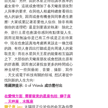
自完成!  另外, 由於水星正待在講求效率的
處女座中, 這就或會增加了各天蠍座朋友對
人與事的要求, 在與他人相處時總會看得出
他人的缺失, 因而或會有機會與同事產生磨
擦! 大家或要記著若要他人似你, 除非有兩
個你的道理吧! 還是別要過於執著!  除此之
外, 逆行土星也會讓你感到有點懷疑人生, 
因而近期無論你是已有工作或是正在待業
中, 現在也會認真地考慮將來該走一條怎樣
的路, 有些人會四出打聽或是向周邊人的索
取意見! 而在水星與天王星的能量相互協調
之下, 大部份的天蠍座朋友或會想跳出原有
的舒適圈, 因而會試著投放更多的時間或心
神去研究一些與藝術﹑音樂﹑攝影﹑寫作
﹑天文或電子科技有關的領域, 想試著從中
找到新的人生方向!
塔羅牌提示: 6 of Wands 成功需付出
在愛情方面, 需要留意的星座包括: 獅子座
﹑天秤座﹑水瓶座
獅子座 Leo:
 太陽現正位於你的命宮為你帶