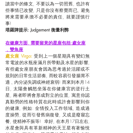
讀當中的條文, 不要以為一切照舊, 也許有
些事情已改變, 只是你沒有察覺而已, 避免
將來需要承擔不必要的責任, 就要謹慎行
事!
塔羅牌提示: Judgement 衡量利弊
在健康方面, 需要留意的星座包括:處女座
﹑雙魚座
處女座 Virgo: 
受到上一個星期具有變幻無
常電波的水瓶座滿月所帶動及水星的影響, 
有些處女座朋友會因為思考過於活躍或不
規則的日常生活節奏, 而較容易引發腸胃不
適﹑內分泌失調或神經衰弱! 而來到本月14
日, 太陽會觸怒坐落在你健康宮的逆行土
星, 兩者即將會形成對立的位置, 寓意你認
真勤勞的性格特質在此時或許會影響到你
的健康, 例如: 全情投入工作領域, 造成過
度操勞, 從而引發舊病復發, 又或是廢寢忘
餐, 使精神不振等!  幸好, 在本月17日左右, 
水星會與具有革新精神的天王星有著愉悅