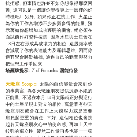
抗拒感, 但事情也許並不如你想像得那麼困
難, 還可以是一個讓你變得更上一層樓的好
時機吧!  另外, 如果你正在找工作, 火星正
為你的工作宮增添不少多勞多得的能量, 預
示著如你想增加成功獲聘的機會, 就必須在
面試前作好資料搜集, 因為水星與土星會在
18日左右形成具破壞力的相位, 這股頻率或
會減弱了你的表達能力及邏輯思維, 因而你
適宜學會將勤補拙, 通過自己的勤奮與努力
把理想工作爭回來!
塔羅牌提示: 7 of Pentacles 潛能待發
天蠍座 Scorpio: 
太陽的自信能量會來到你
的事業宮, 為各天蠍座朋友提供源源不絶的
正能量, 不過在本月14日太陽就正好與逆行
中的土星呈現出對立的相位, 寓意著有些天
蠍座朋友或會在工作上大感壓力或是需要
肩負起更重的責任! 幸好, 這個相位也會挑
起各天蠍座朋友心中的使命感, 再加上天生
較強的獨立性, 縱然工作量再多也能一一獨