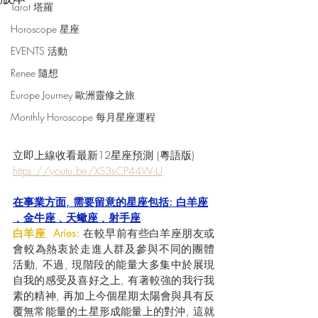
Tarot 塔羅
Horoscope 星座
EVENTS 活動
Renee 隨想
Europe Journey 歐洲靈修之旅
Monthly Horoscope 每月星座運程
立即上線收看最新12星座預測 (粵語版)  
https://youtu.be/XS3sCP44W-U
在事業方面, 需要留意的星座包括: 白羊座
﹑金牛座﹑天蠍座﹑射手座
白羊座  Aries:
 在較早前有些白羊座朋友或
會較為熱衷於走進人群及參與不同的團體
活動, 不過, 現階段的能量大多集中於展現
自我的感受及喜好之上, 有著較強的我行我
素的精神, 再加上今個星期太陽會與具有反
覆無常能量的土星形成能量上的對沖, 這就