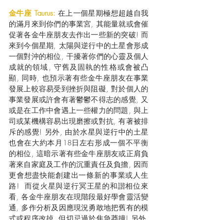
金牛座 Taurus: 
在上一個星期極想超越自我
的滿月來到你們的事業宮, 其能量就或會催
促著各金牛座朋友去作出一些新的突破! 而
來到今個星期, 太陽與逆行中的土星會形成
一個對沖的相位, 干擾著你們的心靈及個人
成就的領域, 守舊及固執的性格或會被凸
顯, 同時, 也預示著有些金牛座朋友在事業
發展上較容易受到挫折與阻礙, 對於個人的
事業發展或許會有著鬱鬱不得志的感覺, 又
或是在工作中會遇上一些權力的問題, 與上
司或某機構容易出現磨擦或對抗, 有著被排
斥的感覺! 另外, 由於水星與逆行中的土星
也會在大約本月18日左右形成一個不平衡
的相位, 這暗示著有些金牛座朋友或正肩負
著來自家庭及工作的沉重責任及負擔, 因而
更會想盡快能創建出一條新的事業或人生
路!  而從火星與逆行冥王星的和諧相位來
看, 各金牛座朋友在現階段最好學會靈活變
通, 多作分析及因應現況勇敢地把舊有的模
式或程序改掉, 但切忌過於焦急莽撞! 另外, 