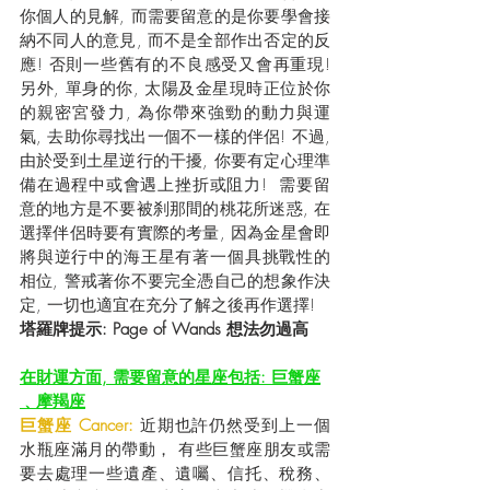
你個人的見解, 而需要留意的是你要學會接
納不同人的意見, 而不是全部作出否定的反
應! 否則一些舊有的不良感受又會再重現!  
另外, 單身的你, 太陽及金星現時正位於你
的親密宮發力, 為你帶來強勁的動力與運
氣, 去助你尋找出一個不一樣的伴侶! 不過, 
由於受到土星逆行的干擾, 你要有定心理準
備在過程中或會遇上挫折或阻力!  需要留
意的地方是不要被刹那間的桃花所迷惑, 在
選擇伴侶時要有實際的考量, 因為金星會即
將與逆行中的海王星有著一個具挑戰性的
相位, 警戒著你不要完全憑自己的想象作決
定, 一切也適宜在充分了解之後再作選擇!
塔羅牌提示: Page of Wands 想法勿過高
在財運方面, 需要留意的星座包括: 巨蟹座
﹑摩羯座
巨蟹座 Cancer: 
近期也許仍然受到上一個
水瓶座滿月的帶動， 有些巨蟹座朋友或需
要去處理一些遺產、遺囑、信托、稅務、