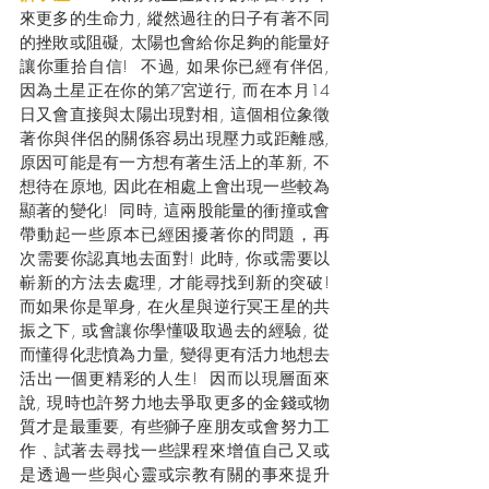
來更多的生命力, 縱然過往的日子有著不同
的挫敗或阻礙, 太陽也會給你足夠的能量好
讓你重拾自信!  不過, 如果你已經有伴侶, 
因為土星正在你的第7宮逆行, 而在本月14
日又會直接與太陽出現對相, 這個相位象徵
著你與伴侶的關係容易出現壓力或距離感, 
原因可能是有一方想有著生活上的革新, 不
想待在原地, 因此在相處上會出現一些較為
顯著的變化!  同時, 這兩股能量的衝撞或會
帶動起一些原本已經困擾著你的問題，再
次需要你認真地去面對! 此時, 你或需要以
嶄新的方法去處理, 才能尋找到新的突破! 
而如果你是單身, 在火星與逆行冥王星的共
振之下, 或會讓你學懂吸取過去的經驗, 從
而懂得化悲憤為力量, 變得更有活力地想去
活出一個更精彩的人生!  因而以現層面來
說, 現時也許努力地去爭取更多的金錢或物
質才是最重要, 有些獅子座朋友或會努力工
作﹑試著去尋找一些課程來增值自己又或
是透過一些與心靈或宗教有關的事來提升