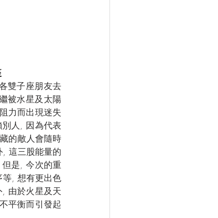
座
助各雙子座朋友去
相繼被水星及太陽
的阻力而出現迷失
別人, 因為代表
暗藏的敵人會隨時
外, 這三股能量的
但是, 今次的重
等, 想有更出色
, 由於火星及天
心不平衡而引發起