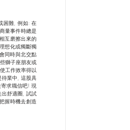
難, 例如: 在
人商量事件時總是
的相互磨擦出來的
過理想化或獨斷獨
王星會同時與北交點
有些獅子座朋友或
 使工作效率得以
待業中, 這股具
寄求職信吧! 現
出舒適圈, 試試
 把握時機去創造