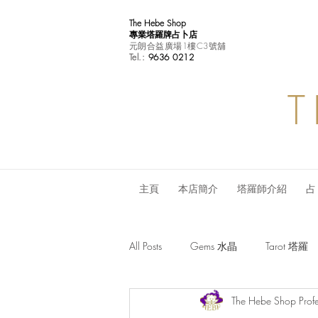
The Hebe Shop
專業塔羅牌占卜店
元朗合益廣場1樓C3號舖
Tel.:
9636 0212
T
主頁
本店簡介
塔羅師介紹
占
All Posts
Gems 水晶
Tarot 塔羅
The Hebe Shop Profe
Monthly Horoscope 每月星座運程