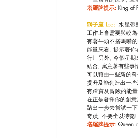
塔羅牌提示:
King o
獅子座 Leo: 
 水星帶
工作上會需要與較為
有著牛頭不搭馬嘴的
能量來看, 提示著
行!  另外, 今個
結合, 寓意著有些事
可以藉由一些新的科技
提升及能創造出一些新
有踏實及冒險的能量
在正是發揮你的創意及
踏出一步去嘗試一下
奇蹟, 不要坐以待斃!
塔羅牌提示:
 Queen 