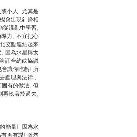
或小人, 尤其是
有機會出現針鋒相
從混亂中學習, 
導力, 不宜把心
星與北交點連結起來
, 因為水星與太
就簽訂合約或協議
會讓你吃虧! 所
友去處理與法律﹑
固有的做法, 但
別再執著於過去, 
能量!  因為水
有勇有謀! 雖然