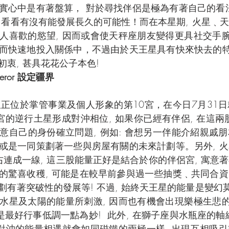
實心中是有著盤算， 對於尋找伴侶是極為有著自己的看
 看看有沒有能發展長久的可能性！而在本星期, 火星﹑
人喜歡的慾望, 因而或會使天秤座朋友變得更具社交手腕
而快速地投入關係中，不過由於天王星具有快來快去的特
衷, 甚具花花公子本色!
peror 設定疆界
正位於掌管事業及個人形象的第10宮，在今日7月31
的逆行土星形成對沖相位, 如果你已經有伴侶, 在這兩股
意自己的身份確立問題, 例如: 會想另一伴能介紹親戚
或是一同策劃著一些與房屋有關的未來計劃等。另外, 
右連成一線, 這三股能量正好是結合於你的伴侶宮, 寓意
的驚喜收穫, 可能是在較早前參與過一些抽獎﹑共同合
有著突破性的發展等! 不過, 始終天王星的能量是變幻莫
水星及太陽的能量所刺激, 因而也有機會出現樂極生悲的
是最好行事低調一點為妙!  此外, 在獅子座與水瓶座的軸
個對沖的能量相遇就會如同磁鐵的兩極一樣, 出現互相吸