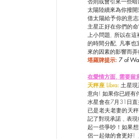
否則或會引來一些暗藏
太陽陸續來為你撥開迷
借太陽給予你的意志
主星正好在你們的命
上小問題, 所以在
的時間分配, 凡事也
來的因素的影響而弄
塔羅牌提示:
 7 of 
在愛情方面, 需要留
天秤座 Libra: 
土星現
意向! 如果你已經有
水星會在7月31日
已是老夫老妻的天秤
記了對現承諾﹑表現
起一些爭吵！如果想
侶一起做的會更好!