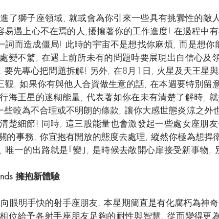
進了獅子座領域, 就或會為你引來一些具有挑釁性的敵人
會容易遇上心不在焉的人,擾攘著你的工作進度! 在過程中
一詞而造成僵局! 此時的宇宙不是想找你麻煩, 而是想你能
處變不驚, 在遇上前所未有的問題時要展現出自信心及領
 要先專心把問題拆解! 另外, 在8月1日, 火星及天王
三觀, 如果你有與他人合資做生意的話, 在本週要特別留意
行海王星的迷糊能量, 代表著如你在未有清楚了解時, 
一些較為不合理或不明朗的條款, 讓你大感世態炎涼之外也
清楚細節! 同時, 這三股能量也會激發起一些處女座朋
的事務, 你宜抱有開放的態度去處理, 縱然你極為想捍衛
 唯一的出路就是｢變｣, 是時候去敞開心扉接受新事物, 
Wands 擁抱新體驗
一向眼明手快的射手座朋友, 本星期簡直是有化腐朽為神奇的
相位給予各射手座朋友足夠的耐性與智慧, 從而變得更為