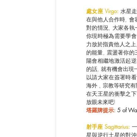
處女座 Virgo: 
水星走
在與他人合作時, 
對的情況, 大家各執
你現時極為需要學會
力放於指責他人之上,
的能量, 震盪著你的
陽會相繼地激活起逆
的話, 就有機會出現
以請大家在簽署時看
海外﹑宗教等研究有關
在天王星的衝擊之下,
放眼未來吧!
塔羅牌提示:
 5 of 
射手座 Sagittarius:
 
星與逆行土星的對沖