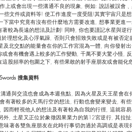
作上或會出現一些溝通不良的現象, 例如: 說話被誤會
錯一些文件或資料等! 使工作進度一度受阻!其實宇宙只是
想一下當中究竟有沒有些什麼地方需要改進, 想事業更進
有著較為長遠的想法及計劃! 同時, 你也要謹記水星與逆
於理想化及心浮氣躁, 否則只會招致失敗或是有被否定的危
王星及北交點的能量會在你的工作宮混為一體, 向你發射
你或會有機會遇上較多的工作變動, 千萬不要大驚小怪, 
在這股頻率的包圍之下, 有些果敢的射手座朋友或會能化危
of Swords 搜集資料
, 溝通與交流也會成為本週焦點, 因為火星及天王星會在你
會有著較多的天馬行空的想法, 行動也會變來變去, 有
, 因而輕視他人的想法及有著較為自我的行徑, 這就容
另外, 土星又正位於象徵因果業力的第12宮逆行, 其拉
 意味著各雙魚座朋友在此時行事切勿過於高調或是表現得