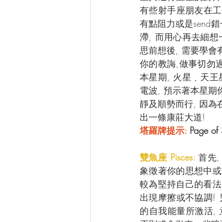
有些射手座朋友在工
有點阻力或是send
滯, 而用心再去細
思前想後, 需要學會
你的教誨,做事切勿過
本星期, 火星﹑天
電波, 預示著本星期
靜及順勢而行, 因為
出一條康莊大道!
塔羅牌提示:
 Page 
雙魚座 Pisces: 
首先
象徵著你的思想中或
較為堅持自己的看法
出現摩擦或不協調! 
的自我能量所激活,