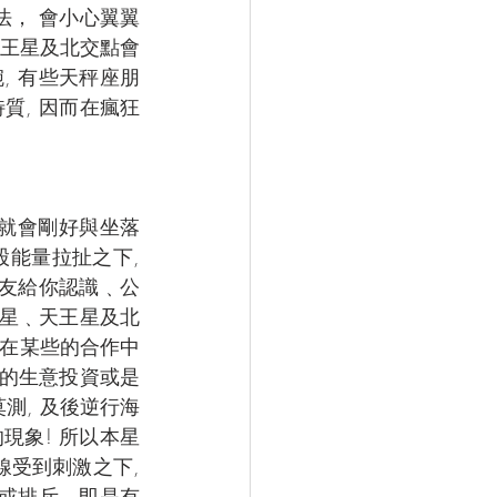
法， 會小心翼翼
天王星及北交點會
, 有些天秤座朋
質, 因而在瘋狂
日就會剛好與坐落
能量拉扯之下, 
朋友給你認識﹑公
火星﹑天王星及北
著在某些的合作中
資的生意投資或是
測, 及後逆行海
現象! 所以本星
線受到刺激之下, 
引或排斥。即是有