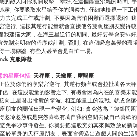
的敵人向你展開攻擊!  幸好,在這個能量混雜的時間, 
霧, 你要吸取水星給予你的洞察力, 仔細地檢視一下工作
力去完成工作或計劃, 不要因為害怕困難而選擇退縮! 
宮逆行, 這樣其逆行能量就會直接使各雙魚座朋友變得
這裡我建議大家，在海王星逆行的期間, 最好要學會安排
宜先制定明確的程序或計劃, 否則, 在這個瞬息萬變的環境
得一塌糊塗, 有些人甚至會是白忙一場。
Wands 克服障礙
意的星座包括: 
天秤座﹑天蠍座﹑摩羯座
正位於你們的享樂宮逆行, 其逆行頻率或會拉扯著各天
伴侶, 在這股能量的影響之下, 有機會因為內在的喜樂未能得
直接向土星發出挑釁的電波, 相互能量上的混戰, 就或會
座朋友的關係出現一些變化, 例如: 會突然為了錢銀問
得忽冷忽熱或是突然喜歡有著自我的空間去做自己喜歡的
避免爭吵事件發生, 你就要把這股突如其來興致放於新玩
  至於單身的天秤座朋友，表面會營造出遊戲人間的生活