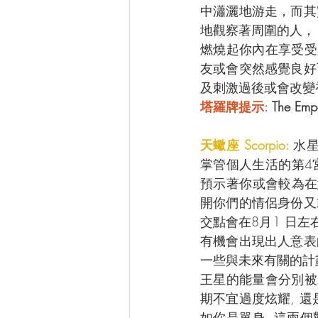
中瀟灑地游走，而其
地觀察著周圍的人，
燃燒起你內在享受受
友或會突然感覺良好
及刺激過後或會改變初
塔羅牌提示: 
The Em
天蠍座 Scorpio: 
水星
掌管個人生活的第4宮
預示著你或會較為在
開你們的情侶身份又
交點會在8月1 日左
有機會出現出人意表
一些與未來有關的計劃
王星的能量會分別被
期不宜過度炫耀, 還
如你是單身, 這兩