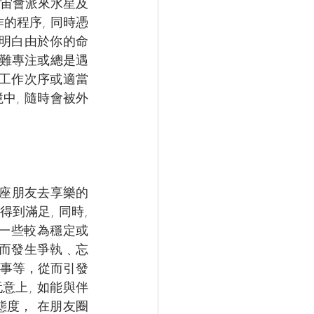
宇宙會派來水星及
的程序, 同時憑
我明白由於你的命
較難專注或總是遇
好工作次序或適當
中, 隨時會被外
秤座朋友去享樂的
到滿足, 同時, 
讓一些較為穩定或
題而發生爭執﹑忘
事等，從而引發
意上, 如能與伴
態度， 在朋友圈