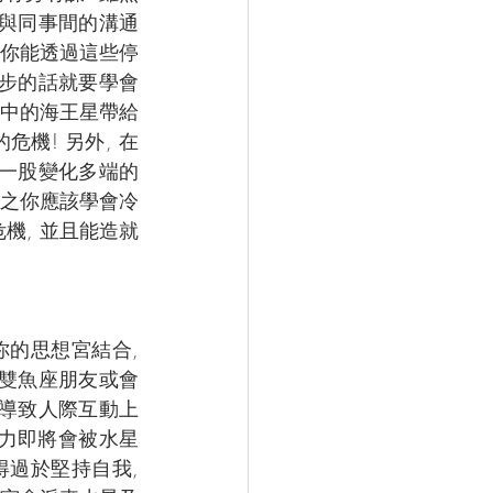
﹑與同事間的溝通
想你能透過這些停
一步的話就要學會
行中的海王星帶給
機! 另外, 在
出一股變化多端的
反之你應該學會冷
機, 並且能造就
的思想宮結合, 
些雙魚座朋友或會
易導致人際互動上
扯力即將會被水星
過於堅持自我, 