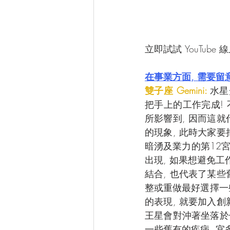
立即試試 YouTube
在事業方面, 需要留
雙子座 Gemini: 
水星
把手上的工作完成! 
所影響到, 因而這
的現象, 此時大家要
暗湧及業力的第12
出現, 如果想避免工
結合, 也代表了某些
整或重做最好選擇一些
的表現, 就要加入創
王星會對沖著坐落於
一些舊有的疾病, 