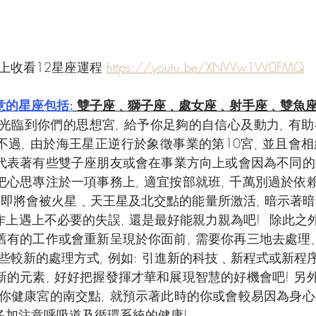
 線上收看12星座運程 
https://youtu.be/XNVVw1W0FMQ
意的星座包括:
 雙子座﹑獅子座﹑處女座﹑射手座﹑雙魚
光臨到你們的思想宮, 給予你足夠的自信心及動力, 有
不過, 由於海王星正逆行於象徵事業的第10宮, 並且會
就代表著有些雙子座朋友或會在事業方向上或會因為不同
把心思專注於一項事務上, 適宜按部就班, 千萬別過於依賴
宮即將會被火星﹑天王星及北交點的能量所激活, 暗示著
作上遇上不必要的失誤, 還是最好能親力親為吧!  除此之
舊有的工作或會重新呈現於你面前, 需要你再三地去處理, 
較新的處理方式, 例如: 引進新的科技﹑新程式或新程序
新的元素, 好好把握發揮才華和展現智慧的好機會吧! 另外
你健康宮的南交點, 就預示著此時的你或會較易因為身
宜多加注意呼吸道及循環系統的健康!