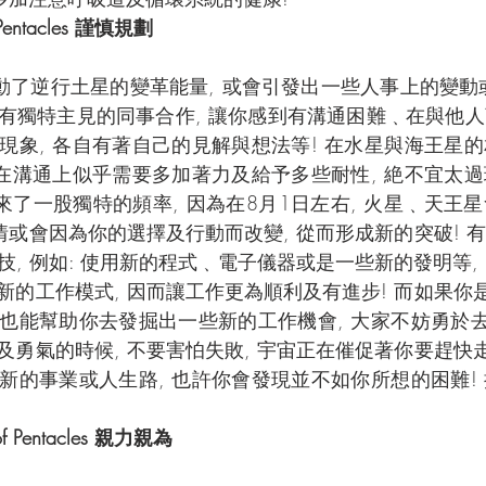
f Pentacles 謹慎規劃
動了逆行土星的變革能量, 或會引發出一些人事上的變動或困
有獨特主見的同事合作, 讓你感到有溝通困難﹑在與他
現象, 各自有著自己的見解與想法等! 在水星與海王星
你在溝通上似乎需要多加著力及給予多些耐性, 絶不宜太
星期來了一股獨特的頻率, 因為在8月1日左右, 火星﹑天
情或會因為你的選擇及行動而改變, 從而形成新的突破! 
, 例如: 使用新的程式﹑電子儀器或是一些新的發明等,
的工作模式, 因而讓工作更為順利及有進步! 而如果你是
也能幫助你去發掘出一些新的工作機會, 大家不妨勇於去
勇氣的時候, 不要害怕失敗, 宇宙正在催促著你要趕快走
新的事業或人生路, 也許你會發現並不如你所想的困難!
of Pentacles 親力親為