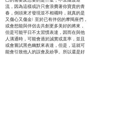
己的需要及想要的是什麼，不宜隨波逐
流，因為這樣或許只會浪費著你寶貴的青
春，倒頭來才發現並不相襯時，就真的是
又傷心又傷金! 至於已有伴侶的摩羯座們，
或會想能與伴侶去共創更多美好的將來，
但是可能平日不太習慣表達，因而在與他
人溝通時，可能會過於誠實或直率，並且
或會嘗試黑色幽默來表達，但是，這就可
能會引致他人的誤會及紛爭。所以還是好
好借助金星在天秤座的柔和能量，試試多
想想對方的感受才好說出來吧! 並且最好別
說太多不太相應的比喻，因為他人未必能
輕易理解到你真正的想法!
幸運指數：
★★★★
塔羅牌提示: 
8 of Wands 不宜抗拒改變
幸運飾物: 
茶晶 -排解負能量及穩定思緒
♦感情或受到障礙♦社交活動有所增加♦即將
成為群體的一部分♦或會過度解讀他人心聲
♦
立即線上收看最新12星座運程預測 (粵語
版) 
https://youtu.be/ZSHvl_r2H-A