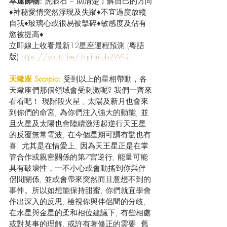
幸運飾物:
 虎眼石 – 助清楚了解自己的方向
♦神秘愛情突然浮現及失蹤♦不宜過度放縱
自我♦玻璃心或很易被擊碎♦敏感度及佔有
慾被提高♦
立即線上收看最新12星座運程預測 (粵語
版) 
https://youtu.be/1qdnujub2WQ
天蠍座 Scorpio:
 受到以上的星相帶動，各
天蠍座們那個領域會受刺激呢? 我們一齊來
看看吧！ 現階段火星﹑太陽及新月也會來
到你們的命宮, 為你們注入強大的動能, 並
且火星及太陽也會陸續激活起逆行天王星
的反覆無常電波, 在今個星期可謂有驚也有
喜! 尤其是在情愛上, 因為天王星正是在掌
管合作或親密關係的第7宮逆行, 能量可能
具有破壞性，一不小心或會動搖到你與伴
侶間關係, 並或會帶來突然而且意想不到的
事件。所以如想能保持甜蜜, 你們就宜學會
作出深入的反思, 檢視你與伴侶間的分歧, 
在水星與金星的柔和相位建議下, 有些相處
或對某事的理解, 或許有著修正的需要, 舊