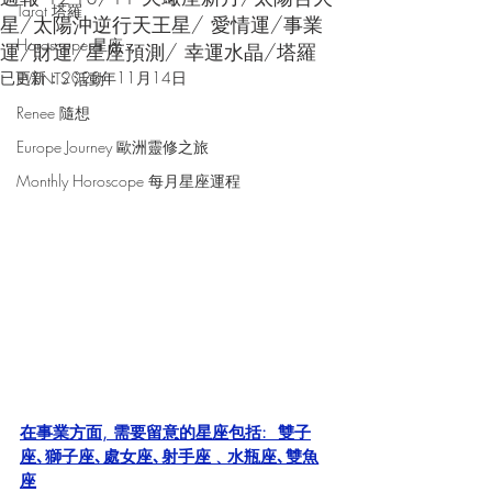
Tarot 塔羅
星/太陽沖逆行天王星/ 愛情運/事業
Horoscope 星座
運/財運/星座預測/ 幸運水晶/塔羅
已更新：
2023年11月14日
EVENTS 活動
Renee 隨想
Europe Journey 歐洲靈修之旅
Monthly Horoscope 每月星座運程
在事業方面, 需要留意的星座包括:  雙子
座､獅子座､處女座､射手座﹑水瓶座､雙魚
座