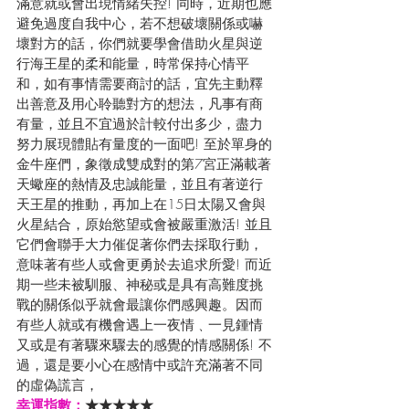
滿意就或會出現情緒失控! 同時，近期也應
避免過度自我中心，若不想破壞關係或嚇
壞對方的話，你們就要學會借助火星與逆
行海王星的柔和能量，時常保持心情平
和，如有事情需要商討的話，宜先主動釋
出善意及用心聆聽對方的想法，凡事有商
有量，並且不宜過於計較付出多少，盡力
努力展現體貼有量度的一面吧! 至於單身的
金牛座們，象徵成雙成對的第7宮正滿載著
天蠍座的熱情及忠誠能量，並且有著逆行
天王星的推動，再加上在15日太陽又會與
火星結合，原始慾望或會被嚴重激活! 並且
它們會聯手大力催促著你們去採取行動，
意味著有些人或會更勇於去追求所愛! 而近
期一些未被馴服、神秘或是具有高難度挑
戰的關係似乎就會最讓你們感興趣。因而
有些人就或有機會遇上一夜情﹑一見鍾情
又或是有著驟來驟去的感覺的情感關係! 不
過，還是要小心在感情中或許充滿著不同
的虛偽謊言，
幸運指數：
★★★★★