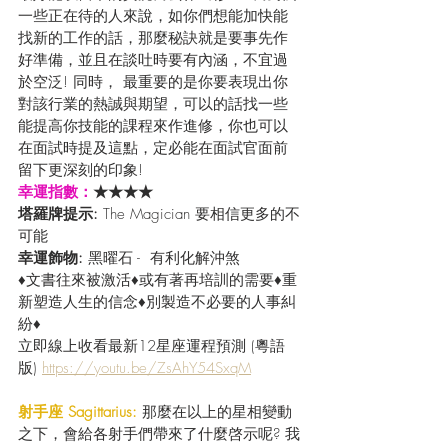
一些正在待的人來說，如你們想能加快能
找新的工作的話，那麼秘訣就是要事先作
好準備，並且在談吐時要有內涵，不宜過
於空泛! 同時， 最重要的是你要表現出你
對該行業的熱誠與期望，可以的話找一些
能提高你技能的課程來作進修，你也可以
在面試時提及這點，定必能在面試官面前
留下更深刻的印象!
幸運指數：
★★★★
塔羅牌提示: 
The Magician 要相信更多的不
可能
幸運飾物:
 黑曜石 -  有利化解沖煞
♦文書往來被激活♦或有著再培訓的需要♦重
新塑造人生的信念♦別製造不必要的人事糾
紛♦
立即線上收看最新12星座運程預測 (粵語
版) 
https://youtu.be/ZsAhY54SxqM
射手座 Sagittarius:
 那麼在以上的星相變動
之下，會給各射手們帶來了什麼啓示呢? 我