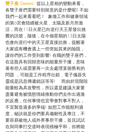
雙子座 Gemini: 
從以上星相的變動來看，
各雙子座們需要特別留意的是什麼呢? 不如
我們一起來看看吧！  象徵工作和健康領域
的第6宮會陸續被火星﹑太陽及新月所激
活，而在11日火星已向逆行天王星發出挑
釁的訊號，隨後，在今個星期的13日太陽
也會向逆行中的天王星直接抗衡，提醒著
大家或有機會遇上一些突如其來的險阻，
讓你們的工作受到影響! 在職的雙子座們，
在這股具有回歸意味的能量所干擾，意味
著有些人或需要再一次去處理某個舊有的
問題 ，可能是工作程序出錯﹑電子儀器失
靈或是訊息傳遞錯誤等等!    而由於現階段
能量較為具攻擊性，所以還是建議大家要
盡量避免被憤怒情緒推動你們去作出過激
的反應，任何事情也宜學會對事不對人，
不宜製造過多的爭端! 如想工作能順利過
度，秘訣就是你們要具備耐性及專注，不
要容易被他人或外界事所干擾，並且試試
在與同事打交道時表現積極平和，你將能