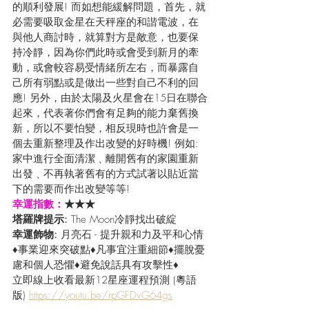
的順利發展! 而如想能緩解問題，首先，就
必需要吸取金星在天秤座的和諧電波，在
與他人商討時，就算對方是敵意，也要保
持冷靜，因為你們此時或會受到新月的牽
動，或會較容易受情緒所左右，而暴露自
己所有弱點或是做出一些對自己不利的回
應! 另外，由於太陽及火星會在15日在聯合
起來，代表著你們會有足夠的能力棄舊換
新，所以不要怕變，相反現時也許會是一
個去重新整理及作出改變的好時機! 例如: 
家中進行全面清潔﹑離開舊有的家園重新
出發﹑不再執著舊有的方式試著以貼近當
下的需要而作出改變等等! 
幸運指數：
★★★
塔羅牌提示: 
The Moon冷靜找出破綻
幸運飾物: 
月亮石 - 提升親和力及平和心情
♦事業迎來突破點♦凡事宜注重細節♦擺脫憂
慮和個人恐懼♦避免說話具有攻擊性♦
立即線上收看最新12星座運程預測 (粵語
版) 
https://youtu.be/rpGFDvG64gs