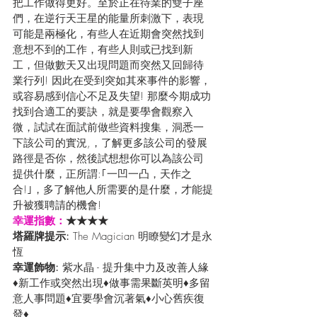
把工作做得更好。至於正在待業的雙子座
們，在逆行天王星的能量所刺激下，表現
可能是兩極化，有些人在近期會突然找到
意想不到的工作，有些人則或已找到新
工，但做數天又出現問題而突然又回歸待
業行列! 因此在受到突如其來事件的影響，
或容易感到信心不足及失望! 那麼今期成功
找到合適工的要訣，就是要學會觀察入
微，試試在面試前做些資料搜集，洞悉一
下該公司的實況,，了解更多該公司的發展
路徑是否你，然後試想想你可以為該公司
提供什麼，正所謂:｢一凹一凸，天作之
合!｣，多了解他人所需要的是什麼，才能提
升被獲聘請的機會!
幸運指數：
★★★★
塔羅牌提示: 
The Magician 明瞭變幻才是永
恆
幸運飾物:
 紫水晶 - 提升集中力及改善人緣
♦新工作或突然出現♦做事需果斷英明♦多留
意人事問題♦宜要學會沉著氣♦小心舊疾復
發♦