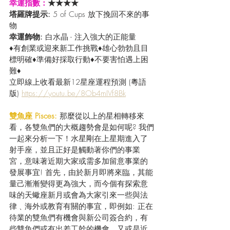
幸運指數：
★★★★
塔羅牌提示: 
5 of Cups 放下挽回不來的事
物
幸運飾物: 
白水晶 - 注入強大的正能量  
♦有創業或迎來新工作挑戰♦雄心勃勃且目
標明確♦準備好採取行動♦不要害怕遇上困
難♦
立即線上收看最新12星座運程預測 (粵語
版) 
https://youtu.be/8Ob4mIVf8Bk
雙魚座 Pisces:
 那麼從以上的星相轉移來
看，各雙魚們的大概趨勢會是如何呢? 我們
一起來分析一下！水星剛在上星期進入了
射手座，並且正好是觸動著你們的事業
宮，意味著近期大家或需多加留意事業的
發展事宜! 首先，由於新月即將來臨，其能
量己漸漸變得更為強大，而今個有探索意
味的天蠍座新月或會為大家引來一些與法
律﹑海外或教育有關的事宜，即例如: 正在
待業的雙魚們有機會與新公司簽合約，有
些雙魚們或有出差工幹的機會，又或是近