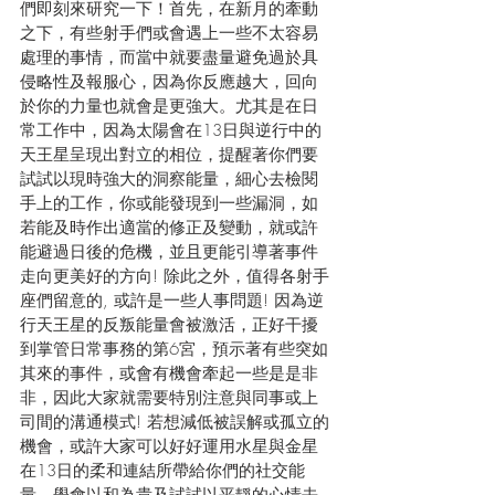
們即刻來研究一下！首先，在新月的牽動
之下，有些射手們或會遇上一些不太容易
處理的事情，而當中就要盡量避免過於具
侵略性及報服心，因為你反應越大，回向
於你的力量也就會是更強大。尤其是在日
常工作中，因為太陽會在13日與逆行中的
天王星呈現出對立的相位，提醒著你們要
試試以現時強大的洞察能量，細心去檢閱
手上的工作，你或能發現到一些漏洞，如
若能及時作出適當的修正及變動，就或許
能避過日後的危機，並且更能引導著事件
走向更美好的方向! 除此之外，值得各射手
座們留意的, 或許是一些人事問題! 因為逆
行天王星的反叛能量會被激活，正好干擾
到掌管日常事務的第6宮，預示著有些突如
其來的事件，或會有機會牽起一些是是非
非，因此大家就需要特別注意與同事或上
司間的溝通模式! 若想減低被誤解或孤立的
機會，或許大家可以好好運用水星與金星
在13日的柔和連結所帶給你們的社交能