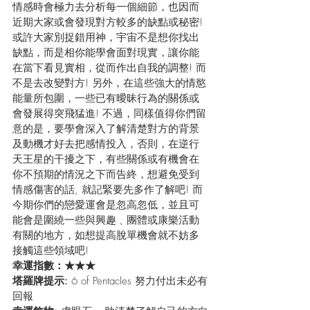
情感時會極力去分析每一個細節，也因而
近期大家或會發現對方較多的缺點或秘密! 
或許大家別捉錯用神，宇宙不是想你找出
缺點，而是相你能學會面對現實，讓你能
在當下看見實相，從而作出自我的調整! 而
不是去改變對方! 另外，在這些強大的情慾
能量所包圍，一些已有曖昧行為的關係或
會發展得突飛猛進! 不過，同樣值得你們留
意的是，要學會深入了解清楚對方的背景
及動機才好去把感情投入，否則，在逆行
天王星的干擾之下，有些關係或有機會在
你不預期的情況之下而告終，想避免受到
情感傷害的話, 就記緊要先多作了解吧! 而
今期你們的戀愛運會是忽高忽低，並且可
能會是圍繞一些與興趣﹑團體或康樂活動
有關的地方，如想提高脫單機會就不妨多
接觸這些領域吧!
幸運指數：★★★
塔羅牌提示: 
6 of Pentacles 努力付出未必有
回報