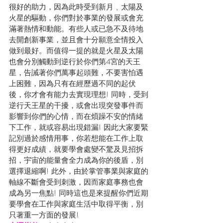
很好的助力，因為此時受到新月﹑太陽及
火星的驅動，你們對於事業的發展或會充
滿著熱情和動能。有些人或已急不及待地
去開創新事業，並且會十分願意全情投入
做到最好。而值得一提的就是火星及太陽
也會分別觸動到逆行於你們第4宮的天王
星，告誡著你們萬事起頭難，不要害怕遇
上困難，因為只有在經歷過不同的起伏
後，你才會有能力去實現理想! 同時，受到
逆行天王星的干擾，或會出現突發事件而
影響到你們的心情，而在煩躁不安的情緒
下工作，就或容易出現錯漏! 因此大家要緊
記別過於感情用事，你若想能在工作上取
得更好成績，就要學會處變不驚及見招拆
招，宇宙的能量會全力成為你的後盾，別
選擇退縮啊! 此外，由於掌管事業與家庭的
軸線不斷會受到刺激，因而家庭事務也會
成為另一焦點! 同時這也是來提醒你們近期
要學會在工作與家庭生活中取得平衡，別
只著重一方面的發展! 