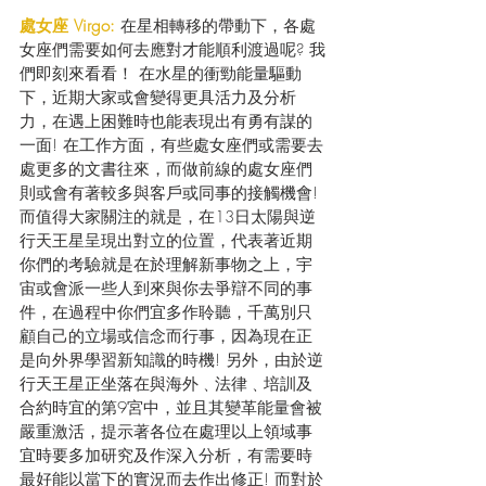
處女座 Virgo: 
在星相轉移的帶動下，各處
女座們需要如何去應對才能順利渡過呢? 我
們即刻來看看！ 在水星的衝勁能量驅動
下，近期大家或會變得更具活力及分析
力，在遇上困難時也能表現出有勇有謀的
一面! 在工作方面，有些處女座們或需要去
處更多的文書往來，而做前線的處女座們
則或會有著較多與客戶或同事的接觸機會! 
而值得大家關注的就是，在13日太陽與逆
行天王星呈現出對立的位置，代表著近期
你們的考驗就是在於理解新事物之上，宇
宙或會派一些人到來與你去爭辯不同的事
件，在過程中你們宜多作聆聽，千萬別只
顧自己的立場或信念而行事，因為現在正
是向外界學習新知識的時機! 另外，由於逆
行天王星正坐落在與海外﹑法律﹑培訓及
合約時宜的第9宮中，並且其變革能量會被
嚴重激活，提示著各位在處理以上領域事
宜時要多加研究及作深入分析，有需要時
最好能以當下的實況而去作出修正! 而對於