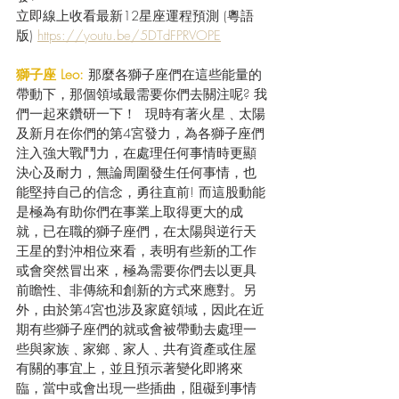
立即線上收看最新12星座運程預測 (粵語
版) 
https://youtu.be/5DTdFPRVOPE
獅子座 Leo:
 那麼各獅子座們在這些能量的
帶動下，那個領域最需要你們去關注呢? 我
們一起來鑽研一下！  現時有著火星﹑太陽
及新月在你們的第4宮發力，為各獅子座們
注入強大戰鬥力，在處理任何事情時更顯
決心及耐力，無論周圍發生任何事情，也
能堅持自己的信念，勇往直前! 而這股動能
是極為有助你們在事業上取得更大的成
就，已在職的獅子座們，在太陽與逆行天
王星的對沖相位來看，表明有些新的工作
或會突然冒出來，極為需要你們去以更具
前瞻性、非傳統和創新的方式來應對。另
外，由於第4宮也涉及家庭領域，因此在近
期有些獅子座們的就或會被帶動去處理一
些與家族﹑家鄉﹑家人﹑共有資產或住屋
有關的事宜上，並且預示著變化即將來
臨，當中或會出現一些插曲，阻礙到事情