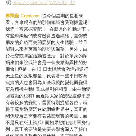
版) 
https://youtu.be/JM3WZL6j_kY
摩羯座 Capricorn:
 從今個星期的星相來
看，各摩羯座們的那個領域會受到振盪呢? 
我們一齊來探究吧！  在新月的推動之下，
有些摩羯座們或有機會透過網絡﹑團體或
朋友的介紹而去開展新的人生體驗，並且
能對未來有著新的期盼與渴望。另外，由
於社交或聯誼活動被激活，對於單身的摩
羯座們來說或許會是一個去結識異性的好
機會! 但是，在13 日太陽就會激活起逆行
天王星的反叛能量，代表著一些平日較為
沉實的人也會因為某些環境的變化而變得
更為積極主動! 又或是剛好相反，由主動變
回被動的也有! 而近期大家的戀愛運似乎是
有著較多的變動，需要特別提醒各位，就
是千萬別過度沉迷於網絡世界中，真正的
關係發展是需要有著某些現實的考量，而
不是只在紙上談兵! 而如果想能走出單身行
列，真正的要訣是先要去學會深入了解自