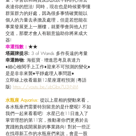
量，學會以和為貴及試試以平靜的心情去
表達你的想法! 同時，現在也是時候要學懂
群策群力的好處，因為很多事情確實能以
個人的力量去承擔及處理，但是若想能在
事業發展更上一層樓，就要學會與他人打
交道，那麼才會人有願意協助你將來成大
器!
幸運指數：
★★
塔羅牌提示: 
3 of Wands 多作長遠的考量
幸運飾物: 
海藍寶 - 增進思考及表達力  
♦細心檢閱手上工作♦迎來不可預測的變化♦
是是非非來襲♦平靜處理人事問題♦
立即線上收看最新12星座運程預測 (粵語
版) 
https://youtu.be/ubGbx7U3jNM
水瓶座 Aquarius:
 從以上星相的變動來看，
各水瓶座們需要特別留意的是什麼呢? 不如
我們一起來看看吧!  水星已在11日進入了
掌管理想的第11宮，推動著你們更勇於去
實踐抱負或開展新的事業路向! 對於一些正
在找尋新工作的水瓶座們來說，會是一股