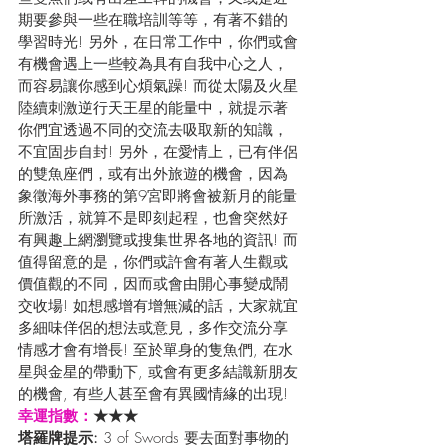
期要參與一些在職培訓等等，有著不錯的
學習時光! 另外，在日常工作中，你們或會
有機會遇上一些較為具有自我中心之人，
而容易讓你感到心煩氣躁! 而從太陽及火星
陸續刺激逆行天王星的能量中，就提示著
你們宜透過不同的交流去吸取新的知識，
不宜固步自封! 另外，在愛情上，已有伴侶
的雙魚座們，或有出外旅遊的機會，因為
象徵海外事務的第9宮即將會被新月的能量
所激活，就算不是即刻起程，也會突然好
有興趣上網瀏覽或搜集世界各地的資訊! 而
值得留意的是，你們或許會有著人生觀或
價值觀的不同，因而或會由開心事變成鬧
交收場! 如想感增有增無減的話，大家就宜
多細味佯侶的想法或意見，多作交流分享
情感才會有增長! 至於單身的隻魚們, 在水
星與金星的帶動下, 或會有更多結識新朋友
的機會, 有些人甚至會有異國情緣的出現!
幸運指數：
★★★
塔羅牌提示: 
3 of Swords 要去面對事物的