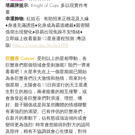
塔羅牌提示: 
Knight of Cups 多以現實作考
量
幸運飾物: 
紅紋石 - 有助招來正桃花及人緣
♦身邊充滿誘惑♦化身成為霸道總裁♦親密關
係突出現變化♦容易出現焦躁不安情緒♦ 
立即線上收看最新12星座運程預測 (粵語
版) 
https://youtu.be/ltrx2e3-PP8
巨蟹座 Cancer:
 受到以上的星相帶動，各
巨蟹座們那個領域會受刺激呢? 我們一齊來
看看吧！火星率先在上一個星期就已開始
為各巨蟹座們注大激情和熱情，而來到今
個星期，太陽會在13日與逆行的天王星產
生對立的相位，兩者能量的相互撞擊，或
會激發起各巨蟹座們對浪漫、理想、嗜
好、親子關係或是與某些團體的情感聯繫
有著強烈的渴望。已有伴侶的巨蟹座們，
在新月的牽動下，佔有慾或強迫傾向或會
變得更為強烈! 時常會想能得到對方的認同
及陪伴，稍有不協調就會心生懷疑，對待