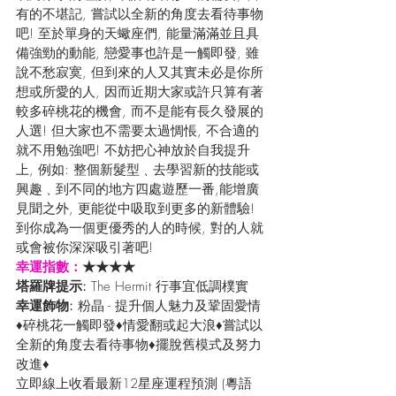
有的不堪記, 嘗試以全新的角度去看待事物
吧! 至於單身的天蠍座們, 能量滿滿並且具
備強勁的動能, 戀愛事也許是一觸即發, 雖
說不愁寂寞, 但到來的人又其實未必是你所
想或所愛的人, 因而近期大家或許只算有著
較多碎桃花的機會, 而不是能有長久發展的
人選! 但大家也不需要太過惆悵, 不合適的
就不用勉強吧! 不妨把心神放於自我提升
上, 例如: 整個新髮型﹑去學習新的技能或
興趣﹑到不同的地方四處遊歷一番,能增廣
見聞之外, 更能從中吸取到更多的新體驗! 
到你成為一個更優秀的人的時候, 對的人就
或會被你深深吸引著吧!
幸運指數：
★★★★
塔羅牌提示:
 The Hermit 行事宜低調樸實
幸運飾物:
 粉晶 - 提升個人魅力及鞏固愛情
♦碎桃花一觸即發♦情愛翻或起大浪♦嘗試以
全新的角度去看待事物♦擺脫舊模式及努力
改進♦
立即線上收看最新12星座運程預測 (粵語