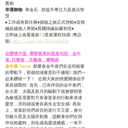
實相
幸運飾物:
 青金石 - 助提升專注力及激活智
慧
♦工作或有新任務♦探險之旅正式啓航♦宜積
極超越個人界限♦異國情緣如霧初現♦
立即線上收看最新12星座運程預測 (粵語
版) 
https://youtu.be/ENsupAhh5tk
在愛情方面, 需要留意的星座包括:  金牛
座､巨蟹座﹑天蠍座﹑摩羯座
金牛座 Taurus:
 那麼各金牛座們在這些能量
的帶動下，那個領域會受到干擾呢? 我們一
起來鑽研一下！  近期大家的情愛關係似乎
甚具挑戰性! 首先，已有伴侶的金牛座們，
在火星﹑太陽及新月的驅動下或會變得更
為敏感及需要對方有著更多的行動來表達
愛意，否則就或會容易失去安全感! 再加
上，坐落於你們命宮的逆行天王星，會分
別被火星及太陽所刺激，提醒著你們在與
伴侶相處時，別化成為霸道總裁，一有不