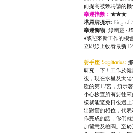
而提高被獲聘請的機會
幸運指數：
★★★
塔羅牌提示: 
King 
幸運飾物: 
綠幽靈 -
♦或迎來新工作的機
立即線上收看最新12
射手座 Sagittarius:
 
研究一下！工作及健
後，現在水星及太陽
礙的第12宮，預示
小心檢查所有要往來
樣就能避免日後遇上
出對衝的相位，代表
作完成的話，你們就
加留意及檢閱。至於