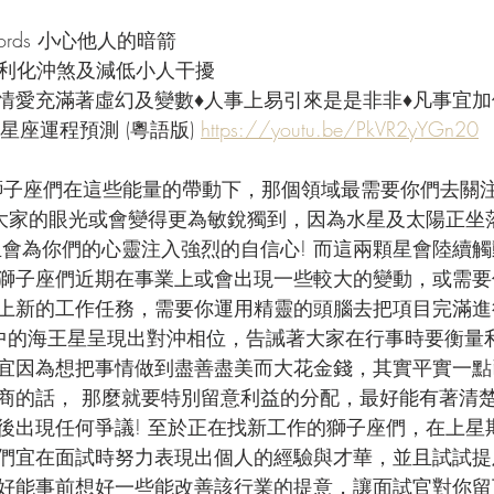
Swords 小心他人的暗箭
有利化沖煞及減低小人干擾
♦情愛充滿著虛幻及變數♦人事上易引來是是非非♦凡事宜加
星座運程預測 (粵語版) 
https://youtu.be/PkVR2yYGn20
獅子座們在這些能量的帶動下，那個領域最需要你們去關注
期大家的眼光或會變得更為敏銳獨到，因為水星及太陽正坐
且會為你們的心靈注入強烈的自信心! 而這兩顆星會陸續
獅子座們近期在事業上或會出現一些較大的變動，或需要你
上新的工作任務，需要你運用精靈的頭腦去把項目完滿進
中的海王星呈現出對沖相位，告誡著大家在行事時要衡量
宜因為想把事情做到盡善盡美而大花金錢，其實平實一點已
商的話， 那麼就要特別留意利益的分配，最好能有著清
後出現任何爭議! 至於正在找新工作的獅子座們，在上星
們宜在面試時努力表現出個人的經驗與才華，並且試試提
好能事前想好一些能改善該行業的提意，讓面試官對你留