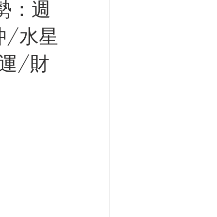
運勢：週
海沖/水星
運/財