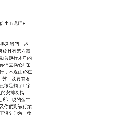
倍小心處理♦
呢? 我們一起
落於具有第六靈
觸動著逆行木星的
們去操心! 在
行，不過由於在
利弊，及要有著
很足夠了! 除
楚的安排及指
期所出現的金牛
及你們對該行業
下深刻印象，從