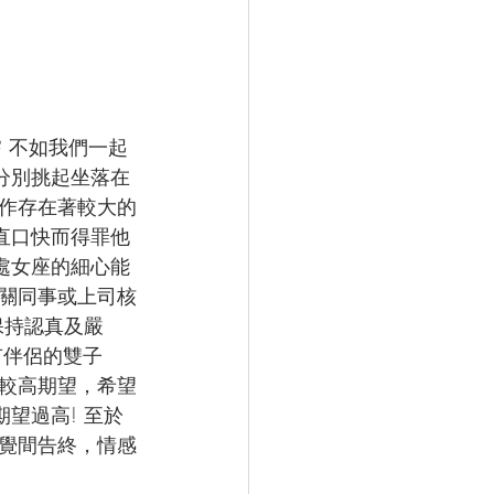
 不如我們一起
分別挑起坐落在
作存在著較大的
直口快而得罪他
處女座的細心能
關同事或上司核
保持認真及嚴
有伴侶的雙子
較高期望，希望
望過高! 至於
覺間告終，情感