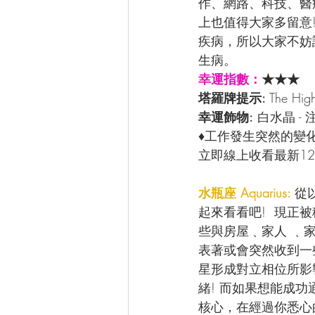
作、網路、科技、醫
上也值得大家多留意
疾病，所以大家不妨
生病。
幸運指數：
★★★
塔羅牌提示: 
The Hi
幸運飾物:
 白水晶 
♦工作發生突然的變
立即線上收看最新12
水瓶座 Aquarius: 
從
起來看看吧!  現
些與房屋﹑家人 ﹑
表著或會突然收到一
星形成對立相位所影
緒! 而如果想能成
核心，在經過你悉心