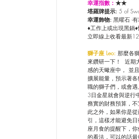
幸運指數：
★★
塔羅牌提示: 
5 of 
幸運飾物: 
黑曜石 -
♦工作上或出現黑鍋
立即線上收看最新12
獅子座 Leo:
 那麼各
來鑽研一下！  近
感的天蠍座中， 並
擴展能量，預示著各
職的獅子們，或會遇
3日金星就會與逆行
務實的財務預算，不
此之外，如果你是從
引，這樣才能避免日
座月食的提醒下，你
的看法，可以的話最