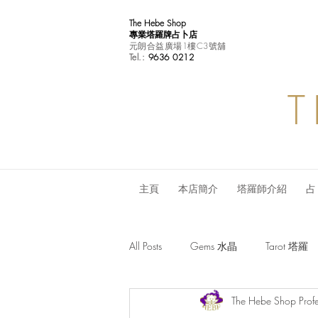
The Hebe Shop
專業塔羅牌占卜店
元朗合益廣場1樓C3號舖
Tel.:
9636 0212
T
主頁
本店簡介
塔羅師介紹
占
All Posts
Gems 水晶
Tarot 塔羅
The Hebe Shop Profe
Monthly Horoscope 每月星座運程