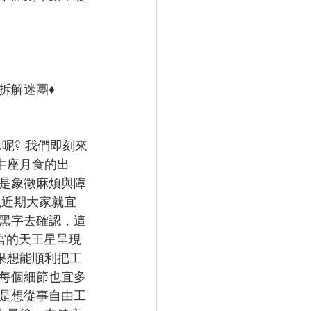
拆解迷團♦
呢? 我們即刻來
牛座月食的出
是象徵麻煩與障
以近期大家就宜
黑字去確認，這
宮的天王星呈現
果想能順利把工
每個細節也宜多
是想從事自由工