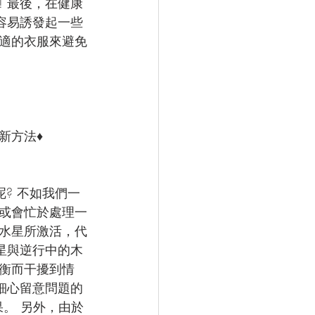
 最後，在健康
容易誘發起一些
適的衣服來避免
新方法♦
? 不如我們一
座或會忙於處理一
被水星所激活，代
星與逆行中的木
衡而干擾到情
細心留意問題的
。 另外，由於