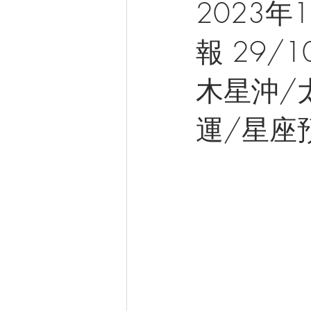
2023
報 29/
木星沖/
運/星座