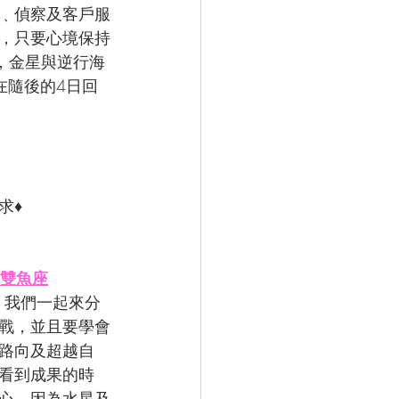
﹑偵察及客戶服
，只要心境保持
，金星與逆行海
在隨後的4日回
求♦
､雙魚座
 我們一起來分
戰，並且要學會
路向及超越自
看到成果的時
心，因為水星及