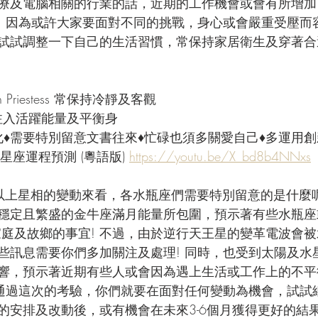
療及電腦相關的行業的話，近期的工作機會或會有所增加!
! 因為或許大家要面對不同的挑戰，身心或會嚴重受壓而
試試調整一下自己的生活習慣，常保持家居衛生及穿著合
gh Priestess 常保持冷靜及客觀
- 注入活躍能量及平衡身
化♦需要特別留意文書往來♦忙碌也須多關愛自己♦多運用創
星座運程預測 (粵語版) 
https://youtu.be/X_bd8b4NNxs
以上星相的變動來看，各水瓶座們需要特別留意的是什麼呢
正被穩定且繁盛的金牛座滿月能量所包圍，預示著有些水瓶
家庭及故鄉的事宜! 不過，由於逆行天王星的變革電波會
些訊息需要你們多加關注及處理! 同時，也受到太陽及水
響，預示著近期有些人或會因為遇上生活或工作上的不平
功通過這次的考驗，你們就要在面對任何變動為機會，試試
的安排及改動後，或有機會在未來3-6個月獲得更好的結果