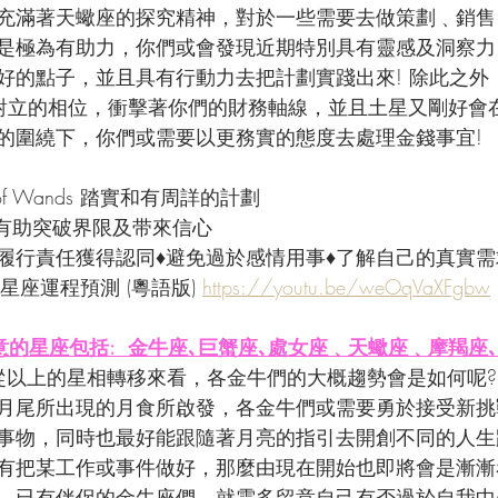
充滿著天蠍座的探究精神，對於一些需要去做策劃﹑銷售
是極為有助力，你們或會發現近期特別具有靈感及洞察力
好的點子，並且具有行動力去把計劃實踐出來! 除此之外
對立的相位，衝擊著你們的財務軸線，並且土星又剛好會
的圍繞下，你們或需要以更務實的態度去處理金錢事宜!
 of Wands 踏實和有周詳的計劃
– 有助突破界限及带來信心
真履行責任獲得認同♦避免過於感情用事♦了解自己的真實需
星座運程預測 (粵語版) 
https://youtu.be/weOqVaXFgbw
意的星座包括:  金牛座､巨蟹座､處女座﹑天蠍座﹑摩羯座
從以上的星相轉移來看，各金牛們的大概趨勢會是如何呢?
月尾所出現的月食所啟發，各金牛們或需要勇於接受新挑
事物，同時也最好能跟隨著月亮的指引去開創不同的人生
有把某工作或事件做好，那麼由現在開始也即將會是漸漸
，已有伴侶的金牛座們，就需多留意自己有否過於自我中