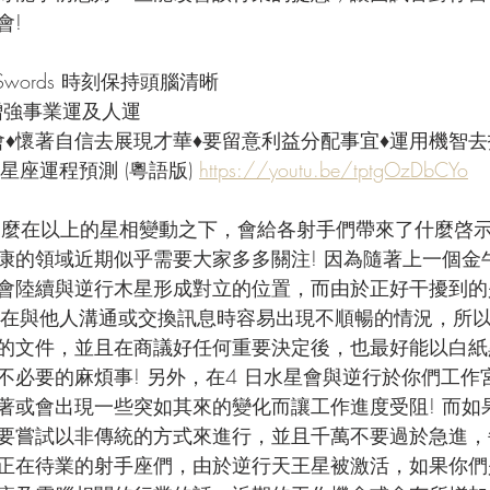
!  
of Swords 時刻保持頭腦清晰
 增強事業運及人運
會♦懷著自信去展現才華♦要留意利益分配事宜♦運用機智去
星座運程預測 (粵語版) 
https://youtu.be/tptgOzDbCYo
那麼在以上的星相變動之下，會給各射手們帶來了什麼啓示
康的領域近期似乎需要大家多多關注! 因為隨著上一個金
會陸續與逆行木星形成對立的位置，而由於正好干擾到的
著在與他人溝通或交換訊息時容易出現不順暢的情況，所
的文件，並且在商議好任何重要決定後，也最好能以白紙
不必要的麻煩事! 另外，在4 日水星會與逆行於你們工作
著或會出現一些突如其來的變化而讓工作進度受阻! 而如
要嘗試以非傳統的方式來進行，並且千萬不要過於急進，
正在待業的射手座們，由於逆行天王星被激活，如果你們