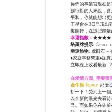
你們的事業宮現在是
務行對的人來說，會
平和，你就能想出更
王星會在3日呈現出
復順行，在這些能量
幸運指數：
★★★★
塔羅牌提示: 
Queen
幸運飾物:
 虎眼石 
♦家庭事務繁重♦認
立即線上收看最新12
在愛情方面, 需要留
金牛座 Taurus:
 那麼
析一下！受到上一個
以全新的眼光去看待
己。而如果你在先前
候。另外，在情感上