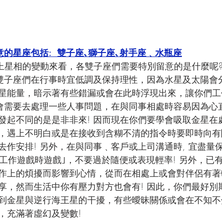
意的星座包括:  雙子座､獅子座､射手座﹑水瓶座
上星相的變動來看，各雙子座們需要特別留意的是什麼呢?
各雙子座們在行事時宜低調及保持理性，因為水星及太陽會
星能量，暗示著有些錯漏或會在此時浮現出來，讓你們工
至會需要去處理一些人事問題，在與同事相處時容易因為心
發起不同的是是非非來! 因而現在你們要學會吸取金星在
，遇上不明白或是在接收到含糊不清的指令時要即時向有
去作安排! 另外，在與同事﹑客戶或上司溝通時, 宜盡量
時工作遊戲時遊戲｣，不要過於隨便或表現輕率! 另外，已
作上的煩擾而影響到心情，從而在相處上或會對伴侶有著
享，然而生活中你有壓力對方也會有! 因此，你們最好別期
到金星與逆行海王星的干擾，有些曖昧關係或會在不知不
，充滿著虛幻及變數!