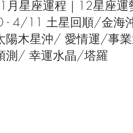
年11月星座運程｜12星座
10 - 4/11 土星回順/金
太陽木星沖/ 愛情運/事業
預測/ 幸運水晶/塔羅