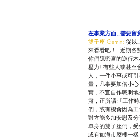
在事業方面, 需要留
雙子座 Gemin: 
從以
來看看吧！  近期
你們隱密宮的逆行木
壓力! 有些人或甚
人，一件小事或可引
量，凡事要加倍小心
實，不宜自作聰明地
肅，正所謂: ｢工作
們，或有機會因為工
對方能多加安慰及分
單身的雙子座們，受
或有如海市蜃樓一樣