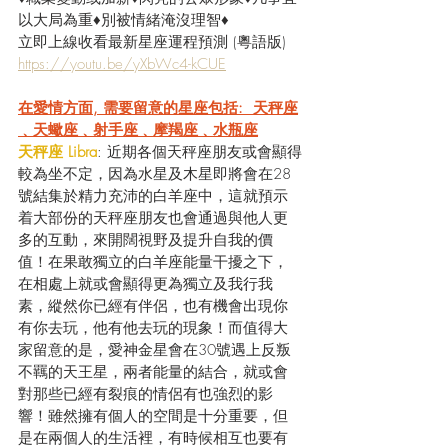
以大局為重♦別被情緒淹沒理智♦
立即上線收看最新星座運程預測 (粵語版) 
https://youtu.be/yXbWc4-kCUE
在愛情方面, 需要留意的星座包括:  天秤座
﹑天蠍座﹑射手座﹑摩羯座﹑水瓶座
天秤座 Libra
: 近期各個天秤座朋友或會顯得
較為坐不定，因為水星及木星即將會在28
號結集於精力充沛的白羊座中，這就預示
着大部份的天秤座朋友也會通過與他人更
多的互動，來開闊視野及提升自我的價
值！在果敢獨立的白羊座能量干擾之下，
在相處上就或會顯得更為獨立及我行我
素，縱然你已經有伴侶，也有機會出現你
有你去玩，他有他去玩的現象！而值得大
家留意的是，愛神金星會在30號遇上反叛
不羈的天王星，兩者能量的結合，就或會
對那些已經有裂痕的情侶有也強烈的影
響！雖然擁有個人的空間是十分重要，但
是在兩個人的生活裡，有時候相互也要有