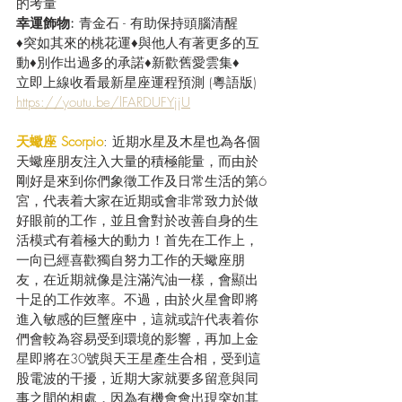
的考量
幸運飾物: 
青金石 - 有助保持頭腦清醒
♦突如其來的桃花運♦與他人有著更多的互
動♦別作出過多的承諾♦新歡舊愛雲集♦
立即上線收看最新星座運程預測 (粵語版) 
https://youtu.be/lFARDUFYjjU
天蠍座 Scorpio
: 近期水星及木星也為各個
天蠍座朋友注入大量的積極能量，而由於
剛好是來到你們象徵工作及日常生活的第6
宮，代表着大家在近期或會非常致力於做
好眼前的工作，並且會對於改善自身的生
活模式有着極大的動力！首先在工作上，
一向已經喜歡獨自努力工作的天蠍座朋
友，在近期就像是注滿汽油一樣，會顯出
十足的工作效率。不過，由於火星會即將
進入敏感的巨蟹座中，這就或許代表着你
們會較為容易受到環境的影響，再加上金
星即將在30號與天王星產生合相，受到這
股電波的干擾，近期大家就要多留意與同
事之間的相處，因為有機會會出現突如其