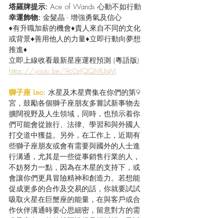
塔羅牌提示: 
Ace of Wands 心動不如行動
幸運飾物: 
金髮晶 - 增強勇氣及信心
♦有升職加薪的機會♦貴人來自不同的文化
或背景♦善用他人的力量♦立即行動向夢想
推進♦
立即上線收看最新星座運程預測 (粵語版) 
https://youtu.be/9c0zJQQMUqM
獅子座 Leo
: 水星及木星齊集在你們的第9
宮，鼓勵各個獅子座朋友多嘗試新事物去
擴闊視野及人生領域，同時，也預示着你
們可能會從旅行、法律、學習和與外國人
打交道中獲益。另外，在工作上，近期有
些獅子座朋友或會有需要與國外的人士進
行溝通，尤其是一些從事銷售行業的人，
不妨努力一點，因為在木星的支持下，或
會讓你們更具冒險精神和創造力。若想能
促成更多的合作及交易的話，你就要試試
吸取火星在巨蟹座的能量，在與客戶或合
作伙伴溝通時要心思細密，留意對方的需