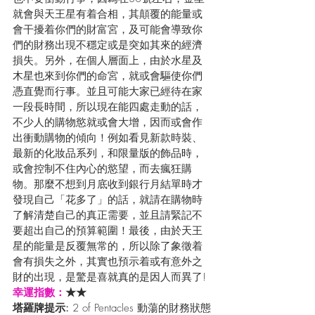
就會與天王星有着合相，其顛覆的能量或
會干擾着你們的財富宮，及可能會導致你
們的財務出現不穩定或是突如其來的經濟
損失。另外，在個人層面上，由於水星及
木星也來到你們的命宮，就或會驅使你們
憑直覺而行事。並且可能大家已經待在家
一段長時間，所以現在能四處走動的話，
不少人的購物慾就或會大增，因而或會作
出衝動購物的傾向！例如看見新款時裝、
最新的化妝品系列，和限量版的飾品時，
或會控制不住內心的慾望，而去瘋狂購
物。那麼不想到月底收到銀行月結單時才
發現自己「花多了」的話，就請在購物時
了解清楚自己的真正需要，並且請緊記不
要超出自己的預算範圍！最後，由於天王
星的能量是反覆無常的，所以除了象徵着
會有損失之外，其實也預示着或有意外之
財的出現，是驚是喜就真的是因人而異了!
幸運指數：
★★
塔羅牌提示: 
2 of Pentacles 動蕩的財務狀態