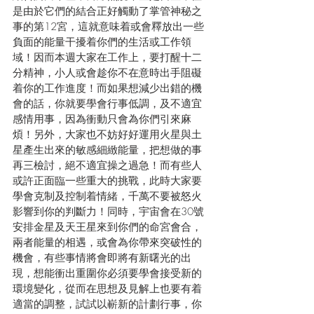
是由於它們的結合正好觸動了掌管神秘之
事的第12宮，這就意味着或會釋放出一些
負面的能量干擾着你們的生活或工作領
域！因而本週大家在工作上，要打醒十二
分精神，小人或會趁你不在意時出手阻礙
着你的工作進度！而如果想減少出錯的機
會的話，你就要學會行事低調，及不適宜
感情用事，因為衝動只會為你們引來麻
煩！另外，大家也不妨好好運用火星與土
星產生出來的敏感細緻能量，把想做的事
再三檢討，絕不適宜操之過急！而有些人
或許正面臨一些重大的挑戰，此時大家要
學會克制及控制着情緒，千萬不要被怒火
影響到你的判斷力！同時，宇宙會在30號
安排金星及天王星來到你們的命宮會合，
兩者能量的相遇，或會為你帶來突破性的
機會，有些事情將會即將有新曙光的出
現，想能衝出重圍你必須要學會接受新的
環境變化，從而在思想及見解上也要有着
適當的調整，試試以嶄新的計劃行事，你