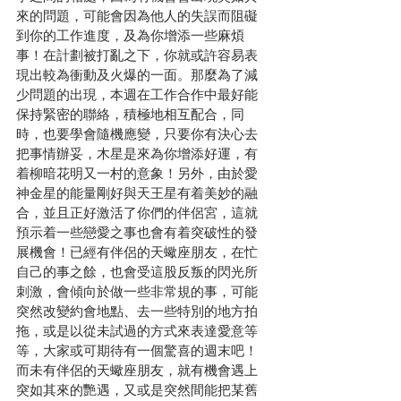
來的問題，可能會因為他人的失誤而阻礙
到你的工作進度，及為你增添一些麻煩
事！在計劃被打亂之下，你就或許容易表
現出較為衝動及火爆的一面。那麼為了減
少問題的出現，本週在工作合作中最好能
保持緊密的聯絡，積極地相互配合，同
時，也要學會隨機應變，只要你有決心去
把事情辦妥，木星是來為你增添好運，有
着柳暗花明又一村的意象！另外，由於愛
神金星的能量剛好與天王星有着美妙的融
合，並且正好激活了你們的伴侶宮，這就
預示着一些戀愛之事也會有着突破性的發
展機會！已經有伴侶的天蠍座朋友，在忙
自己的事之餘，也會受這股反叛的閃光所
刺激，會傾向於做一些非常規的事，可能
突然改變約會地點、去一些特別的地方拍
拖，或是以從未試過的方式來表達愛意等
等，大家或可期待有一個驚喜的週末吧！
而未有伴侶的天蠍座朋友，就有機會遇上
突如其來的艷遇，又或是突然間能把某舊