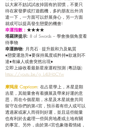
以大家不妨試試改掉固有的習慣，不要只
待在家發夢或打遊戲機，多約朋友出外消
遣一下，一方面可以舒展身心，另一方面
就或可以提高發生戀愛的機會! 
幸運指數：
★★★★
塔羅牌提示: 
8 of Swords – 學會換個角度看
待事物
幸運飾物: 
月亮石 - 提升親和力及氣質
♦戀愛運急升♦要保持風度或矜持♦欲速則不
達♦有緣人或會突然出現♦
立即上線收看最新星座運程預測 (粵語版) 
https://youtu.be/g_L4LlH6CYw
摩羯座 Capricorn
: 在占星學上，木星是顆
吉星，其能量會有着擴展及帶來好運的意
思，而在今個星期，水星及木星就會共同
留守在你們的第4宮，預示着有些人或可以
透過家或家人而得到好運，並且這些能量
也有利於去處理一些與房地產或土地有關
的事宜。另外，由於第4宮也象徵着情緒，