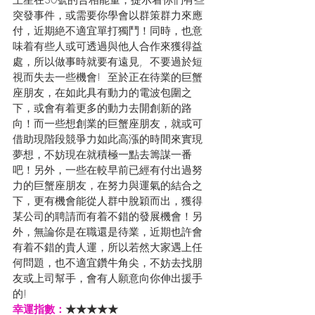
王星在30號的合相能量，提示着你們有些
突發事件，或需要你學會以群策群力來應
付，近期絶不適宜單打獨鬥！同時，也意
味着有些人或可透過與他人合作來獲得益
處，所以做事時就要有遠見,  不要過於短
視而失去一些機會!  至於正在待業的巨蟹
座朋友，在如此具有動力的電波包圍之
下，或會有着更多的動力去開創新的路
向！而一些想創業的巨蟹座朋友，就或可
借助現階段競爭力如此高漲的時間來實現
夢想，不妨現在就積極一點去籌謀一番
吧！另外，一些在較早前已經有付出過努
力的巨蟹座朋友，在努力與運氣的結合之
下，更有機會能從人群中脫穎而出，獲得
某公司的聘請而有着不錯的發展機會！另
外，無論你是在職還是待業，近期也許會
有着不錯的貴人運，所以若然大家遇上任
何問題，也不適宜鑽牛角尖，不妨去找朋
友或上司幫手，會有人願意向你伸出援手
的!
幸運指數：
★★★★★