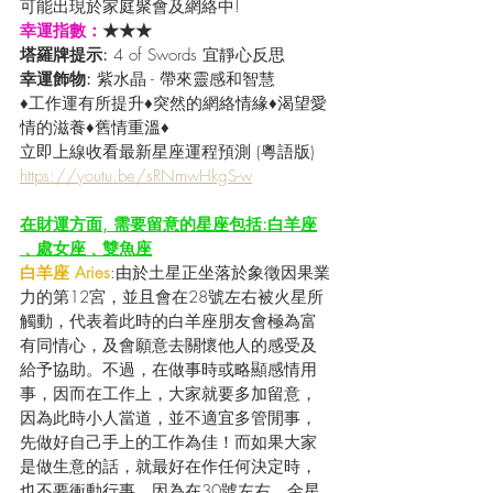
可能出現於家庭聚會及網絡中!
幸運指數：
★★★
塔羅牌提示: 
4 of Swords 宜靜心反思
幸運飾物: 
紫水晶 - 帶來靈感和智慧
♦工作運有所提升♦突然的網絡情緣♦渴望愛
情的滋養♦舊情重溫♦
立即上線收看最新星座運程預測 (粵語版) 
https://youtu.be/sRNmwHkgS-w
在財運方面, 需要留意的星座包括:白羊座
﹑處女座﹑雙魚座
白羊座 Aries
:由於土星正坐落於象徵因果業
力的第12宮，並且會在28號左右被火星所
觸動，代表着此時的白羊座朋友會極為富
有同情心，及會願意去關懷他人的感受及
給予協助。不過，在做事時或略顯感情用
事，因而在工作上，大家就要多加留意，
因為此時小人當道，並不適宜多管閒事，
先做好自己手上的工作為佳！而如果大家
是做生意的話，就最好在作任何決定時，
也不要衝動行事，因為在30號左右，金星