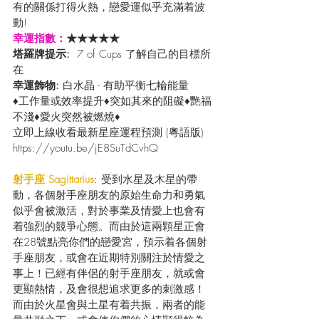
有的關係打得火熱，戀愛運似乎充滿着波
動!
幸運指數：
★★★★★
塔羅牌提示:  
7 of Cups 了解自己的目標所
在
幸運飾物: 
白水晶 - 有助平衡七輪能量
♦工作量或效率提升♦突如其來的阻礙♦艷福
不淺♦愛火突然被燃燒♦
立即上線收看最新星座運程預測 (粵語版) 
https://youtu.be/jE8SuTdCvhQ
射手座 Sagittarius
: 受到水星及木星的帶
動，各個射手座朋友的原始生命力和勇氣
似乎會被激活，對於事業及情愛上也會有
着強烈的競爭心態。而由於這兩顆星正會
在28號點亮你們的戀愛宮，預示着各個射
手座朋友，或會在近期特別關注於情愛之
事上！已經有伴侶的射手座朋友，就或會
更顯熱情，及會很想追求更多的刺激感！
而由於火星會與土星有着共振，兩者的能