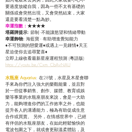
如閃電般來去匆匆，因此大家或要小心不
要過度放縱自我，因為一些不太有基礎的
關係或會突然出現，又會突然結束，大家
還是要看清楚一點為妙。
幸運指數：
★★★★
塔羅牌提示: 
節制 -不能讓慾望和情緒帶動
幸運飾物: 
海藍寶 - 有助增進覺知能力
♦不可預測的戀愛運♦或遇上一見鍾情♦天王
星迫使你去追尋驚喜♦
立即上線收看最新星座運程預測 (粵語版) 
https://youtu.be/Cxm_CbAvNAU
水瓶座 Aquarius
: 在28號，水星及木星會聯
手來為你們注入強大的樂觀能量，並且對
於一些從事銷售、創作、媒體、教育或娛
樂等事業的水瓶座朋友來說，會是一大助
力，能夠增進你們的工作效率之外，也能
提升各人的溝通能力，極為有助促成生意
合作或買賣。 另外，在情感世界中，已經
有伴侶的水瓶座朋友，在如此輕鬆愉快的
電波包圍之下，就或會更顯溫柔體貼，及