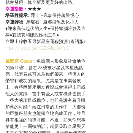
就會發現一條全新及更美好的出路。
幸運指數：
★★★
塔羅牌提示: 
隱士 –凡事保持著警惕心
幸運飾物: 
黑曜石 - 避邪擋煞及化小人
♦迎來高低起伏的人生♦保持頭腦冷靜及自
律♦宜認真和建設性地工作♦
立即上線收看最新星座運程預測 (粵語版) 
https://youtu.be/QZcAbyJBWsQ
巨蟹座 Cancer
: 象徵個人形象及社會地位
的第10宮，會在28號被水星及木星所點
亮，代表着或可以為你們帶來一些個人的
榮譽和成功的結果。尤其是在事業發展
上，有些巨蟹座朋友近期或會深得上司或
他人的賞識，當中有些人或有機會去接手
一些大的項目或職位，也即是說有着升職
加薪的可能！而在日常的工作中，大部份
的巨蟹座朋友也能獨立地完成工作，並且
具有很強的領導才能。不過，如果你想事
業能更上一層樓的話，就要吸取金星與天