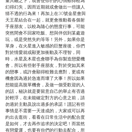
量共融之下，或會使你們的心情顯得較為
幻得幻失，因而近期就或會做出一些讓人
猜不透的行為來！再加上在30號金星會與
天王星結合在一起，就更會推動着各個射
手座朋友，以較為隨心的態度行事，可能
突然間會不回家吃飯、想與伴侶到某處遊
玩，或是突然失約等等！另外，如果你是
單身，在火星進入敏感的巨蟹座後，你們
對於情愛就或顯更加衝動及不理智，同
時，水星及木星也會聯手為你製造戀愛機
會，所以有些射手座朋友，對於突如其來
的戀事，或許會顯得較難去應對，更或有
機會因為過於急進而壞了大事！所以如果
想能提高脫單機會，及做一個受歡迎的人
的話，秘訣就是要留意自己的舉止有否過
於輕浮，在未能確定對方的心意之前，請
勿過於主動及說出過多的承諾！謹記有些
事情是不需要一天達成的，大家或可以再
約出去逛街，看看在日常生活中的配合度
是如何，才去再作追求的決定吧！而當然
有戀愛運，也要有你們的行動去配合，所