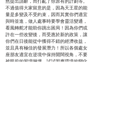
然提出請辭，而打亂了你原有的計劃等。
不過值得大家留意的是，因為天王星的能
量是多變及不受約束，因而其實你們適宜
與時並進，做人處事時要學會靈活變通，
看風轉舵才能助你跳出困局！因為你們或
許在一些改變後，而受惠於新的政策，讓
你們在日後能從中獲得不錯的經濟收益，
並且具有極佳的發展潛力！所以各個處女
座朋友適宜在逆境中保持開闊視角，不要
被眼前的困境嚇壞，試試因應環境的變化
去作出修改，在你願意接受新事物的情況
下，新的路向就會出現！另外，由於土星
會被火星的熱切能量所激活，代表着你們
現在是極需要借助他人之力，去幫助你達
成目標，不要單打獨鬥，你現階段是極需
要去找人幫手，協助你把未知的領域打開!
幸運指數：
★★★
塔羅牌提示: 
Knight of Cups 做事別過於理
想化
幸運飾物: 
茶晶 - 緩解鬱結情緒
♦需處理一些財務事宜♦要學會打破界限♦突