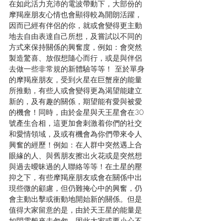
在如此活力充沛的電波帶動下，大部份的
摩羯座朋友心情也會顯得較為開朗活躍，
因而已經有伴侶的你，就或會變得更主動
地去自由表達自己所想，及嘗試以不同的
方式來保持關係的興奮度，例如：會突然
製造驚喜、放假想隨心而行，或是與伴侶
去做一些非常規的新體驗等等！ 至於單身
的摩羯座朋友，受到火星在巨蟹座的能量
所推動，有些人或會變得更為渴望能建立
新的，及有趣的關係，期望能有愛與被愛
的機會！同時，由於金星與天王星會在30
號產生合相，這更加會刺激着你們的社交
和愛情領域，及或有機會為你們帶來令人
興奮的經歷！例如：在人群中突然遇上合
眼緣的人、與舊朋友擦出火花或是突然想
與過去曖昧過的人聯絡等等！在土星的壓
抑之下，有些摩羯座朋友或會在關係中出
現些微的顧慮，但仍難掩心中的興奮，仍
會主動出擊或衝動地開始新的關係。但是
值得大家留意的是，由於天王星的能量是