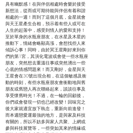
具有幽默感！在與伴侶相處時會樂於接受
新想法，從而或可期待能與伴侶有着和諧
相處的一週！而到了這個月底，金星就會
與天王星產生合相，預示着有些人或可在
人生的起落中，感受到情人的愛和支持！
至於單身的水瓶座朋友，在水星及木星的
推動下，情緒會略顯高漲，會想找些人來
傾訴心事！同時，由於冥王星剛好來到你
們的第1宮，其演化電波或會使一些水瓶座
朋友，突然想去重溫往事或突然湧出一些
心底的情感問題來！而又剛好，金星與天
王星會在30號出現合相，在這個敏感及衝
動的時刻，有些水瓶座朋友會衝動地與舊
朋友或舊戀人再次聯絡起來，談談往事及
享受懷舊時光！不過，在一輪的回顧後，
你們或會發現一切也已經改變！回味完之
後大家就適宜放下執念，重新向前進發！
而本週戀愛運最強的地方，是與家及科技
有關的，所以不妨多與家人共聚、上網或
參與科技展覽等，一些突如其來的情緣或