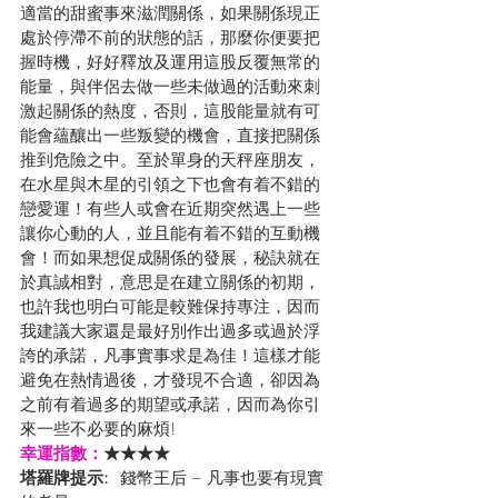
適當的甜蜜事來滋潤關係，如果關係現正
處於停滯不前的狀態的話，那麼你便要把
握時機，好好釋放及運用這股反覆無常的
能量，與伴侶去做一些未做過的活動來刺
激起關係的熱度，否則，這股能量就有可
能會蘊釀出一些叛變的機會，直接把關係
推到危險之中。至於單身的天秤座朋友，
在水星與木星的引領之下也會有着不錯的
戀愛運！有些人或會在近期突然遇上一些
讓你心動的人，並且能有着不錯的互動機
會！而如果想促成關係的發展，秘訣就在
於真誠相對，意思是在建立關係的初期，
也許我也明白可能是較難保持專注，因而
我建議大家還是最好別作出過多或過於浮
誇的承諾，凡事實事求是為佳！這樣才能
避免在熱情過後，才發現不合適，卻因為
之前有着過多的期望或承諾，因而為你引
來一些不必要的麻煩!
幸運指數：
★★★★
塔羅牌提示: 
 錢幣王后 – 凡事也要有現實