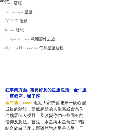
Tarot 塔羅
Horoscope 星座
EVENTS 活動
Renee 隨想
Europe Journey 歐洲靈修之旅
Monthly Horoscope 每月星座運程
在事業方面, 需要留意的星座包括:  金牛座
﹑巨蟹座﹑獅子座
金牛座 Taurus
: 近期大家或會迎來一段心靈
成長的階段，高低起伏的人生路或會為你
們擴展個人視野，及改變你們一些固有的
信仰及想法。首先，水星與木星會在28號
結合於白羊座，而雖然說木星是吉星，但