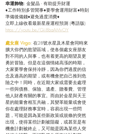
幸運飾物: 
金髮晶 - 有助提升財運
♦工作時別多管閒事♦要學會運用財富♦時刻
準備後備錢♦避免過度消費♦
立即上線收看最新星座運程預測 (粵語版) 
https://youtu.be/Gii8baAMvOY
處女座 Virgo
: 在28號水星及木星會同時來
擴大你們的慾望區域，使各個處女座朋友
對不同的人與事，也有着更高的期望及更
勇於冒險。但是在這個情緒高漲的時期，
大家要學會保持冷靜，因為你們過度的信
念及過高的期望，或有機會把自己推到危
險之中！同時，在近期大家或需要去處理
一些與債務、保險、遺產、贍養費、管理
他人財產有關的事宜。而由於金星與天王
星的能量會相互共融，其變革能量或會使
你在處理財務事宜時，容易出現一些問
題，可能是因為某些新政策或規條的突然
出現，使得某些計劃被阻礙，或甚至是有
機會計劃被終止，又可能是因為某些人突