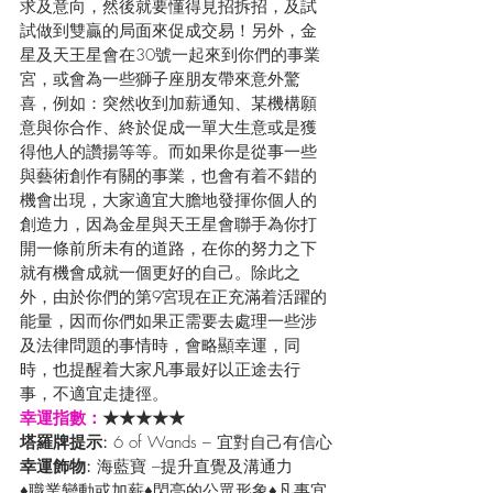
求及意向，然後就要懂得見招拆招，及試
試做到雙贏的局面來促成交易！另外，金
星及天王星會在30號一起來到你們的事業
宮，或會為一些獅子座朋友帶來意外驚
喜，例如：突然收到加薪通知、某機構願
意與你合作、終於促成一單大生意或是獲
得他人的讚揚等等。而如果你是從事一些
與藝術創作有關的事業，也會有着不錯的
機會出現，大家適宜大膽地發揮你個人的
創造力，因為金星與天王星會聯手為你打
開一條前所未有的道路，在你的努力之下
就有機會成就一個更好的自己。除此之
外，由於你們的第9宮現在正充滿着活躍的
能量，因而你們如果正需要去處理一些涉
及法律問題的事情時，會略顯幸運，同
時，也提醒着大家凡事最好以正途去行
事，不適宜走捷徑。
幸運指數：
★★★★★
塔羅牌提示: 
6 of Wands – 宜對自己有信心
幸運飾物: 
海藍寶 –提升直覺及溝通力
♦職業變動或加薪♦閃亮的公眾形象♦凡事宜