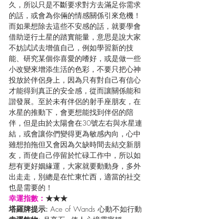
久，所以只是不斷要求對方去滿足你需求
的話，或會為你倆的情感關係引來危機！
而如果想除去這些不安感的話，就要學會
借助逆行土星的踏實能量，意思是說大家
不妨試試去增值自己，例如學習新的技
能、研究某個你喜愛的嗜好，或是做一些
小改變來增添生活的色彩，不要只把心神
投放於伴侶身上，因為只有對自己有信心
才能得到真正的安全感，從而讓關係能和
諧發展。至於未有伴侶的射手座朋友，在
水星的推動下，會更想能找到伴侶的陪
伴，但是由於太陽會在30號左右與水星連
結，或會讓你們變得更為敏感內向，心中
雖想拍拖但又會因為欠缺時間去結交新朋
友，而使自己停留於忙碌工作中，所以如
想有更好姻緣運，大家就要動動身，多外
出走走，別總是在忙東忙西，適當的社交
也是需要的！
幸運指數：
★★★
塔羅牌提示: 
Ace of Wands 心動不如行動