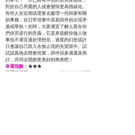
的牽引，一些已經有伴侶的雙魚座朋友，
對於自己所愛的人或會變得更為情緒化。
有些人在近期或需要去處理一些與家有關
的事務，在日常瑣事中容易與伴侶出現矛
盾或爭執！此時，大家適宜了解土星在你
們命宮逆行的意義，它是來提醒你做人做
事也不適宜過於理想化，過度的幻想或許
只會讓自己跌入永無止境的失望當中。試
試認真地去體會現實，與伴侶多溝通及商
討，共同去開創更美好的將來吧！
幸運指數：
★★★
塔羅牌提示: 
3 of Pentacles 宜踏實地經營關
係
幸運飾物: 
粉晶 - 寓意愛情及忠貞
♦成功找到真愛秘訣♦需與伴侶多溝通♦過度
期望換來失望♦收起過多的愁善感♦
立即上線收看最新12星座運程預測 (粵語
版) 
https://youtu.be/OnjiQ4RrQ44
在財運方面, 需要留意的星座包括:  金牛座
﹑雙子座