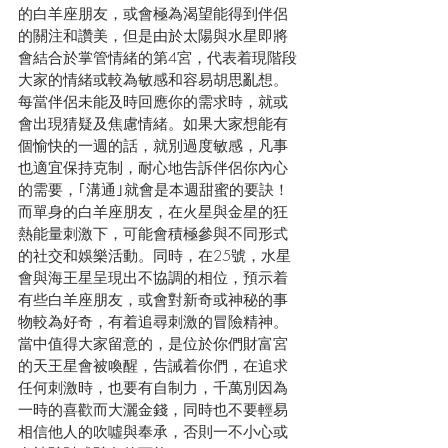
的白羊座朋友，或會極為渴望能得到伴侶
的關注和讚美，但是由於太陽與水星即將
會結合於掌管情緒的第4宮，代表着現階段
大家的情緒或較為敏感和容易胡思亂想。
每當伴侶未能及時回應你的需求時，就或
會出現猜疑及焦慮情緒。如果大家想能有
個愉快的一週的話，就別過度敏感，凡事
也適宜保持克制，耐心地告訴伴侶你內心
的需要，｢溝通｣就會是本週甜蜜的要訣！
而單身的白羊座朋友，在火星與金星的狂
熱能量刺激下，可能會積極參與不同形式
的社交和娛樂活動。同時，在25號，水星
會與海王星呈現出不協調的相位，預示着
有些白羊座朋友，或會對新奇或神秘的事
物較為好奇，有着追尋刺激的冒險精神。
當中值得大家留意的，是位於你們財富宮
的天王星會被喚醒，告誡着你們，在追求
任何刺激時，也要有自制力，千萬別因為
一時的喜歡而大灑金錢，同時也不要輕易
相信他人的吹噓與奉承，否則一不小心或