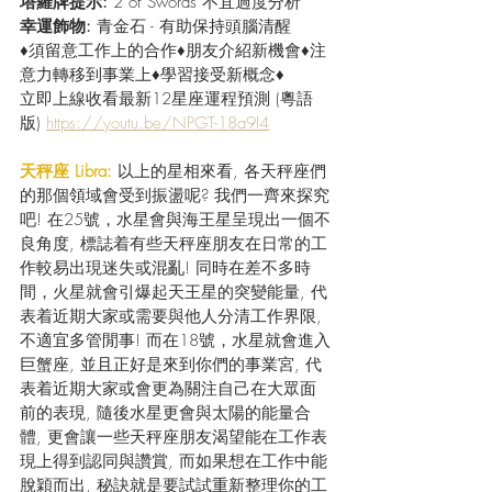
塔羅牌提示: 
2 of Swords 不宜過度分析
幸運飾物: 
青金石 - 有助保持頭腦清醒
♦須留意工作上的合作♦朋友介紹新機會♦注
意力轉移到事業上♦學習接受新概念♦
立即上線收看最新12星座運程預測 (粵語
版) 
https://youtu.be/NPGT-18a9I4
天秤座 Libra:
 以上的星相來看, 各天秤座們
的那個領域會受到振盪呢? 我們一齊來探究
吧! 在25號，水星會與海王星呈現出一個不
良角度, 標誌着有些天秤座朋友在日常的工
作較易出現迷失或混亂! 同時在差不多時
間，火星就會引爆起天王星的突變能量, 代
表着近期大家或需要與他人分清工作界限, 
不適宜多管閒事! 而在18號，水星就會進入
巨蟹座, 並且正好是來到你們的事業宮, 代
表着近期大家或會更為關注自己在大眾面
前的表現, 隨後水星更會與太陽的能量合
體, 更會讓一些天秤座朋友渴望能在工作表
現上得到認同與讚賞, 而如果想在工作中能
脫穎而出, 秘訣就是要試試重新整理你的工