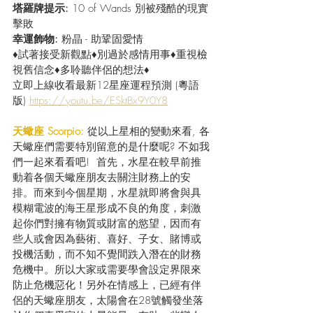
塔羅牌提示: 
10 of Wands 別被殘酷的現實
擊敗
幸運飾物: 
粉晶 - 助鞏固愛情
♦試著接受新觀點♦別過於感情用事♦重視檢
視舊信念♦多聆聽伴侶的想法♦
立即上線收看最新12星座運程預測 (粵語
版) 
https://youtu.be/ESktBx9Y0Y8
天蠍座 Scorpio: 
從以上星相的變動來看, 各
天蠍座們需要特別留意的是什麼呢? 不如我
們一起來看看吧!  首先，水星在較早前推
動着各個天蠍座朋友去關注財務上的安
排。而來到今個星期，水星就即將會與具
模糊電波的海王星形成不良的角度，刺激
起你們對擁有物質或財富的慾望，因而有
些人或會因為藝術、喜好、子女、賭博或
投機活動，而不知不覺間跌入潛在的財務
危機中。所以大家或需要學會設定界限來
防止危機惡化！另外在情感上，已經有伴
侶的天蠍座朋友，太陽會在28號觸發坐落