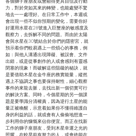
各個獅子座朋友或會顯得更具自信及行動
力，對於突如其來的轉變，也能處變不驚
地去一一處理好。在日常工作中，本週或
會出現一些不似你預期的變化，需要你好
好運用水星在28號進入巨蟹座的敏感度及
觀察力，去拆解不同的問題。而由於太陽
會與水星在30號結合於你們的隱密宮，就
預示着你們較易遇上一些煩心的事務，例
如：與他人溝通出現障礙、被誤會、文件
出錯，或是從事創作的人或會感到有靈感
閉塞的現象！而破解這些阻礙的秘訣，就
是要借助木星在金牛座的務實能量，縱然
遇上不協調之事也要保持耐性，細心觀察
事件的來龍去脈，去找出新一個切實可行
的解決方案。同時，今個星期的另一個課
題是要學識分清權責，因為逆行土星的能
量正被喚醒，示意着如果你不懂得維護自
身的利益的話，就或會有人偷偷地想進一
步利用你的慷慨來佔你便宜。而正在找新
工作的獅子座朋友，受到木星幸運之光的
照耀，在較早前有努力的人，或會終能在