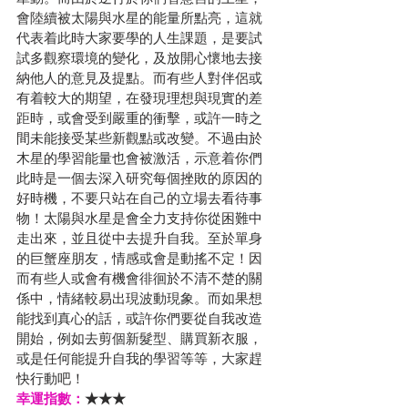
會陸續被太陽與水星的能量所點亮，這就
代表着此時大家要學的人生課題，是要試
試多觀察環境的變化，及放開心懷地去接
納他人的意見及提點。而有些人對伴侶或
有着較大的期望，在發現理想與現實的差
距時，或會受到嚴重的衝擊，或許一時之
間未能接受某些新觀點或改變。不過由於
木星的學習能量也會被激活，示意着你們
此時是一個去深入研究每個挫敗的原因的
好時機，不要只站在自己的立場去看待事
物！太陽與水星是會全力支持你從困難中
走出來，並且從中去提升自我。至於單身
的巨蟹座朋友，情感或會是動搖不定！因
而有些人或會有機會徘徊於不清不楚的關
係中，情緒較易出現波動現象。而如果想
能找到真心的話，或許你們要從自我改造
開始，例如去剪個新髮型、購買新衣服，
或是任何能提升自我的學習等等，大家趕
快行動吧！
幸運指數：
★★★