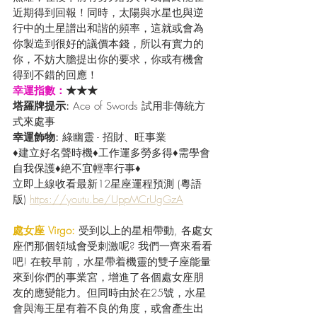
近期得到回報！同時，太陽與水星也與逆
行中的土星譜出和諧的頻率，這就或會為
你製造到很好的議價本錢，所以有實力的
你，不妨大膽提出你的要求，你或有機會
得到不錯的回應！
幸運指數：
★★★
塔羅牌提示: 
Ace of Swords 試用非傳統方
式來處事
幸運飾物: 
綠幽靈 - 招財、旺事業 
♦建立好名聲時機♦工作運多勞多得♦需學會
自我保護♦絶不宜輕率行事♦ 
立即上線收看最新12星座運程預測 (粵語
版) 
https://youtu.be/UppMCrUgGzA
處女座 Virgo: 
受到以上的星相帶動, 各處女
座們那個領域會受刺激呢? 我們一齊來看看
吧! 在較早前，水星帶着機靈的雙子座能量
來到你們的事業宮，增進了各個處女座朋
友的應變能力。但同時由於在25號，水星
會與海王星有着不良的角度，或會產生出