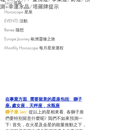
Tarot 塔羅
測+幸運水晶/塔羅牌提示
Horoscope 星座
EVENTS 活動
Renee 隨想
Europe Journey 歐洲靈修之旅
Monthly Horoscope 每月星座運程
在事業方面, 需要留意的星座包括:  獅子
座､處女座﹑天秤座﹑水瓶座
獅子座 Leo: 
從以上的星相來看, 各獅子座
們要特別留意什麼呢? 我們不如來預測一
下! 首先，在火星及金星的能量推動之下，