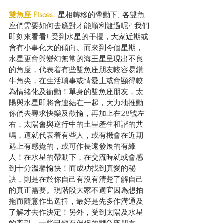
雙魚座 Pisces: 
星相轉移的帶動下, 各雙魚
座們需要如何去應對才能順利渡過呢? 我們
即刻來看看! 受到水星的干擾，大家近期或
會有小事化大的傾向。而來到今個星期，
水星更會與變幻無常的海王星呈現出不良
的角度，代表着有些雙魚座朋友較容易鑽
牛角尖，在生活瑣事或情愛上或會顯得較
為情緒化及衝動！單身的雙魚座朋友，太
陽與水星即將會連結在一起，大力地推動
你們去尋求快樂及歡愉，再加上在28號左
右，太陽會與逆行中的土星產生和諧的共
鳴，這就代表着有些人，或有機會在近期
遇上有感覺的，或可作長遠發展的有緣
人！在水星的帶動下，在交流時就或會感
到十分溫馨愉快！而成功找到真愛的秘
訣，則是在於你自己有沒有清楚了解自己
的真正需要。現階段大家不適宜因為想拍
拖而隨意作出選擇，最好是先多作溝通及
了解才去作決定！另外，受到太陽及水星