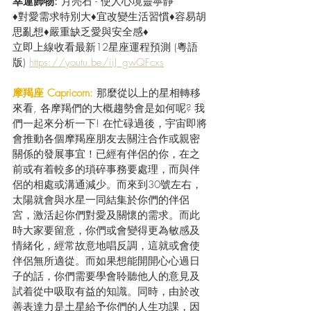
幸運飾物: 
月亮石 - 使人心境靈寧靜
♦對愛需求特別大♦宜改變生活習慣♦容易胡
思亂想♦嚴重缺乏愛與安全感♦
立即上線收看最新12星座運程預測 (粵語
版) 
https://youtu.be/iiJ_gwQFcxs
摩羯座 Capricorn:
 那麼從以上的星相轉移
來看, 各摩羯們的大概趨勢會是如何呢? 我
們一起來分析一下! 在忙碌過後，宇宙即將
會推動各個摩羯座朋友去關注合作或親密
關係的發展事宜！已經有伴侶的你，在之
前或有着較多的瑣碎事務要處理，而與伴
侶的相處或溝通減少。而來到30號左右，
太陽就會與水星一同結集於你們的伴侶
宮，激活起你們對愛及關懷的需求。而此
時大家要留意，你們或會變得更為敏感及
情緒化，經常故意地唱反調，這就或會使
伴侶無所適從。而如果想能開開心心過日
子的話，你們需要學會聆聽他人的意見及
試着從中吸取有益的知識。同時，由於改
善表達力是土星給予你們的人生功課，因