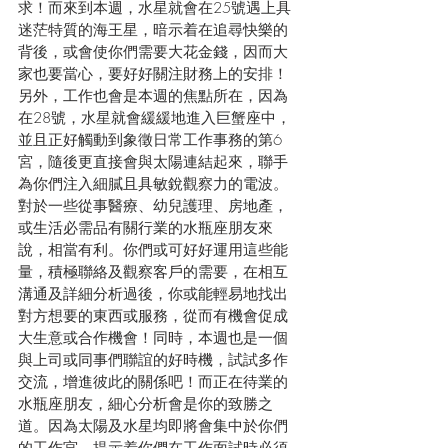
求！而來到本週，水星就會在25號遇上具
迷茫特質的海王星，暗示着在追尋快樂的
背後，或會使你們需要大花金錢，因而大
家也要當心，要好好關注財務上的安排！
另外，工作也會是本週的焦點所在，因為
在28號，水星就會緩緩地進入巨蟹座中，
並且正好觸動到象徵日常工作事務的第6
宮，隨後更直接會與太陽連結起來，聯手
為你們注入細膩且具敏銳觀察力的電波。
對於一些從事醫療、幼兒護理、房地產，
或生活必需品有關行業的水瓶座朋友來
說，相當有利。你們或可好好運用這些能
量，積極聯絡及觀察客戶的需要，在相互
溝通及詳細分析過後，你或能輕易地找出
對方想要的東西或服務，從而有機會促成
大生意或合作機會！同時，本週也是一個
與上司或同事們聯誼的好時機，試試多作
交流，增進彼此的關係吧！而正在待業的
水瓶座朋友，細心分析會是你的致勝之
道。因為太陽及水星均即將會集中於你們