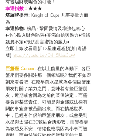
有被騙財或騙色的可能！
幸運指數：
★★★
塔羅牌提示: 
Knight of Cups 凡事要量力而
為
幸運飾物: 
粉晶 - 鞏固愛情及增強包容心
♦小心跌入財色陷阱♦充滿自信與魅力♦情緒
飄忽不定♦抵抗甜言蜜語的魔力♦ 
立即上線收看最新12星座運程預測 (粵語
版) 
https://youtu.be/0kH5IUss3bM
巨蟹座 Cancer: 
在以上能量的牽動下, 各巨
蟹座們要多關注那一個領域呢? 我們不如即
刻來看看吧! 在較早前水星就為各個巨蟹座
朋友打開了業力之門，意味着有些巨蟹朋
友，近期或會因為之前的某個決定，而需
要負起某些責任。可能是與金錢或法律有
關的事宜會被凸顯出來。而在情感世界
中，已經有伴侶的巨蟹座朋友，或會受到
水星與太陽在30號結合所影響，而變得更
為敏感及不安，情緒也較易因為小事而被
牽動。而由於逆行於你們智慧宮的土星，