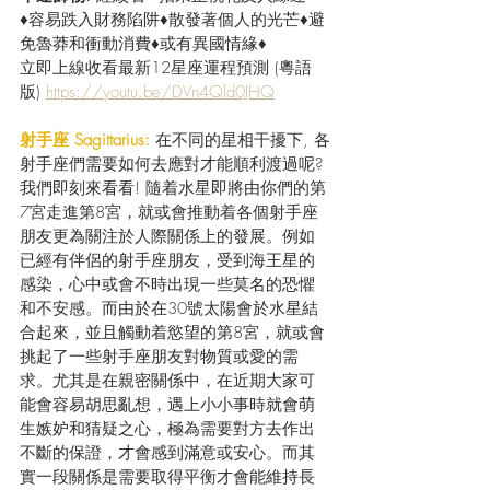
♦容易跌入財務陷阱♦散發著個人的光芒♦避
免魯莽和衝動消費♦或有異國情緣♦
立即上線收看最新12星座運程預測 (粵語
版) 
https://youtu.be/DVn4Qld0JHQ
射手座 Sagittarius:
在不同的星相干擾下, 各
射手座們需要如何去應對才能順利渡過呢? 
我們即刻來看看! 隨着水星即將由你們的第
7宮走進第8宮，就或會推動着各個射手座
朋友更為關注於人際關係上的發展。例如
已經有伴侶的射手座朋友，受到海王星的
感染，心中或會不時出現一些莫名的恐懼
和不安感。而由於在30號太陽會於水星結
合起來，並且觸動着慾望的第8宮，就或會
挑起了一些射手座朋友對物質或愛的需
求。尤其是在親密關係中，在近期大家可
能會容易胡思亂想，遇上小小事時就會萌
生嫉妒和猜疑之心，極為需要對方去作出
不斷的保證，才會感到滿意或安心。而其
實一段關係是需要取得平衡才會能維持長