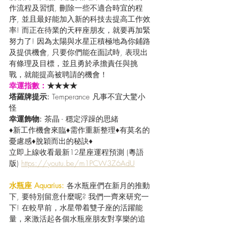
作流程及習慣, 刪除一些不適合時宜的程
序, 並且最好能加入新的科技去提高工作效
率! 而正在待業的天秤座朋友，就要再加緊
努力了! 因為太陽與水星正積極地為你鋪路
及提供機會, 只要你們能在面試時, 表現出
有條理及目標，並且勇於承擔責任與挑
戰，就能提高被聘請的機會！
幸運指數：
★★★★
塔羅牌提示: 
Temperance 凡事不宜大驚小
怪
幸運飾物: 
茶晶 - 穩定浮躁的思緒 
♦新工作機會來臨♦需作重新整理♦有莫名的
憂慮感♦脫穎而出的秘訣♦
立即上線收看最新12星座運程預測 (粵語
版) 
https://youtu.be/m1PCW3Z6AdU
水瓶座 Aquarius:
 各水瓶座們在新月的推動
下, 要特別留意什麼呢? 我們一齊來研究一
下! 在較早前，水星帶着雙子座的活躍能
量，來激活起各個水瓶座朋友對享樂的追