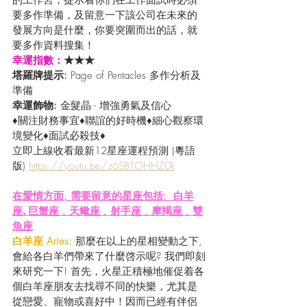
的工作宮，提示着你們在工作面試時必須
要多作準備，及留意一下該公司在未來的
發展方向是什麼，你要突圍而出的話，就
要多作資料搜集！
幸運指數：
★★★
塔羅牌提示: 
Page of Pentacles 多作分析及
準備
幸運飾物:
 金髮晶 - 增強勇氣及信心
♦關注財務事宜♦聯誼的好時機♦細心觀察環
境變化♦面試必殺技♦
立即上線收看最新12星座運程預測 (粵語
版) 
https://youtu.be/z6SBTOHHZ0k
在愛情方面, 需要留意的星座包括:  白羊
座､巨蟹座﹑天蠍座﹑射手座﹑摩羯座﹑雙
魚座
白羊座 Aries: 
那麼在以上的星相變動之下, 
會給各白羊們帶來了什麼啓示呢? 我們即刻
來研究一下! 首先，火星正積極地催促着各
個白羊座朋友去找尋不同的快樂，尤其是
從戀愛、寵物或喜好中！因而已經有伴侶