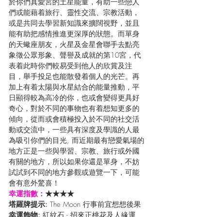
於你們真愛宮的土星能量，有助一些戀人
們或能藉着旅行、靈性交流、宗教活動，
或是共同去學習新知識來擴闊視野，並且
能有助把感情推進更深厚的狀態。而單身
的天蠍座朋友，火星及金星會聯手去點亮
象徵公眾形象、聲譽及成就的第10宮，代
表着此時你們較易受到他人的欣賞及注
目，舉手投足也能散發着個人的光芒。再
加上有着太陽與水星結合的能量推動，平
日顯得較為高冷的你，也或會變得更具好
奇心，對於不同的事物也有着想知更多的
傾向，從而或會積極投入於不同的社交活
動或交流中，一些具有深度及學識的人最
為吸引你們的目光, 而近期最有戀愛氣場的
地方正是一些與學習、宗教、旅行或外國
有關的地方，所以如果你還是單身，不妨
試試到不同的地方參觀或遊覽一下，可能
會有意外驚喜！
幸運指數：
★★★★
塔羅牌提示: 
The Moon 行事前宜想想後果
幸運飾物: 
紅紋石 - 招來正桃花及人緣運