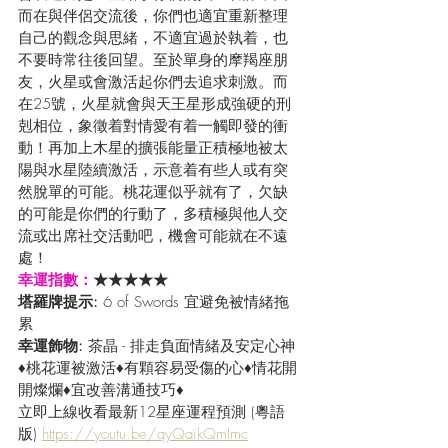
而在與伴侶交流後，你們也適宜重新整理
自己的觀念與思緒，不適宜過於執着，也
不要時常往後回望。至於單身的摩羯座朋
友，火星或會激活起你們去追求刺激。而
在25號，火星就會與天王星形成強硬的刑
剋相位，象徵着對情愛有着一觸即發的衝
動！再加上木星的擴張能量正積極地被太
陽與水星陸續激活，示意着有些人或有突
然脫單的可能。桃花運似乎就有了，欠缺
的可能是你們的行動了，多積極與他人交
流或出席社交活動吧，機會可能就在不遠
處！
幸運指數：
★★★★★
塔羅牌提示: 
6 of Swords 宜避免被情緒拖
累
幸運飾物: 
茶晶 - 排走負面情緒及安定心神
♦桃花運被激活♦有顆容易受傷的心♦情花開
開燦爛♦宜改善溝通技巧♦
立即上線收看最新12星座運程預測 (粵語
版) 
https://youtu.be/qyQaikQmImc