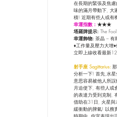
在長期的緊張及焦慮
味的滿月帶動下, 
積! 近期有些人或有
幸運指數：
★★★
塔羅牌提示:
 The 
幸運飾物: 
茶晶 – 
♦工作量及壓力大增
立即上線收看最新12
射手座 Sagittarius: 
那
分析一下! 首先,水
意思容易被他人所誤
月迫使下, 有些人或
的表達力受到克制, 
借助在31日, 火星
緩衝動的脾氣! 以務
時期中, 你宜表現出