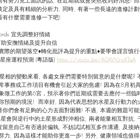
前有努力見工面試的話, 在近期就或會突然收到好消息! 
淡定及具有精細的分析力, 同時, 有著一些長遠的進修計
看有什麼需要進修一下吧!
Swords 宜先調整好情緒
 有助安撫情緒及提升自信
切實際的期望落空♦轉化批評為提升的重點♦要學會謹言慎行
星座運程預測 (粵語版) 
https://youtu.be/A0AWz-qXTaA
星相的變動來看, 各處女座們需要特別留意的是什麼呢? 
日常事務或工作項目有機會引起大家的焦慮! 因為在8月初
象徵工作的第6宮，預示著你們近期或需要去應付一些臨
你預期的境況!  而幸好, 因為代表思想的水星及行動力
著你們會有足夠的心力去面對困難! 不過, 本週的難題可
 水星會與逆行中的土星形成對沖相位, 兩者能量相互對抗,
宜留意自己有否過於偏執, 不妨試試相互多作溝通, 及接納
力, 因為這樣才能助你更進一步! 另外, 健康領域也值得