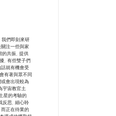
 我們即刻來研
去關注一些與家
的共振, 提供
擾, 有些雙子們
的話就有機會受
能會有著與眾不同
們或會出現較為
因為宇宙教官土
過土星的考驗的
我反思, 細心聆
 而正在待業的