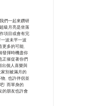
 我們一起來鑽研
個超級月亮是坐落
工作項目或會有完
著一波未平一波
更多的可能, 
個發揮時機盡你
星也正催促著你們
顯出個人喜樂與
大家別被滿月的
物, 也許伴侶並
吧! 而單身的
朋友的朋友也許會