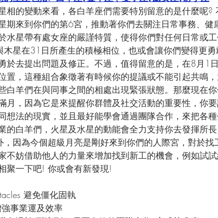
星相的變動來看，各白羊座們需要特別留意的是什麼呢? 
在上星期來到你們的第6宮，推動著你們去關注日常事務、健
於水星帶有處女座的嚴謹特質，使得你們對任何日常或工
星與木星在31日所產生的積極相位，也或會讓你們變得更
勇於去提出問題及修正。不過，值得留意的是，在8月1
位置，這種組合象徵著有時候你的提議或不能引起共鳴，
些白羊們在與同事之間的相處出現緊張狀態。那麼現在你
滿月，因為它是來提醒你群體及社交活動的重要性，你要
同想法的現實，並且最好能學會通過團隊合作，來把各種
業的白羊們，火星及水星的動能會全力支持你去發揮所長
另外，因為今個超級月亮是剛好來到你們的人際宮，對於找
家不妨借助他人的力量來增加找到新工的機會，例如試試
聚一下吧! 你或會有新發現! 
Pentacles 避免僵化固執 
 增強事業運及效率