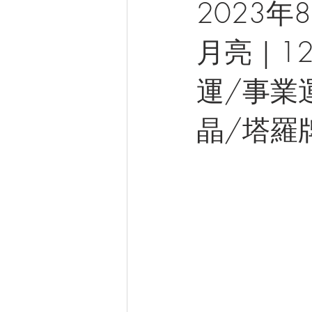
2023
月亮｜12
運/事業
晶/塔羅