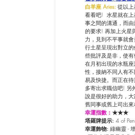
白羊座 Aries: 
從以上
看看吧!  水星就
事之間的溝通，而由
的要求! 再加上火
力，見到不平事就會
行土星呈現出對立的
些批評及是非，使有
在月初出現的水瓶座
性，接納不同人有不
易及快捷。而正在待
多寄出求職信吧! 
說是很好的助力，大
舊同事或舊上司出來相
幸運指數：
★★★
塔羅牌提示:
 4 of 
幸運飾物: 
綠幽靈 -