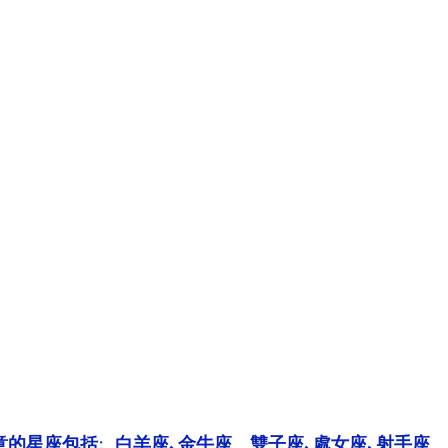
意的星座包括:  白羊座､金牛座﹑雙子座､處女座､射手座