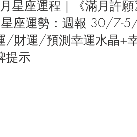
年8月星座運程｜《滿月許
星座運勢：週報 30/7-5
運/財運/預測幸運水晶+
牌提示