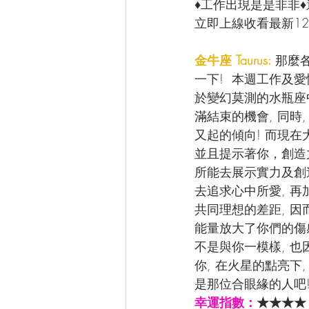
♦工作出現是是非非
立即上線收看最新12
金牛座 Taurus: 
那麼
一下!  本週工作及
於變幻莫測的水瓶座
滿結束的機會, 同
又起的傾向! 而現
並且提示著你，創造
所能去展示實力及創造
去追求心中所愛, 再
共同理想的差距, 
能量放大了你們的傷感
不是與你一模樣, 也
你, 在火星的點亮下
是那位合眼緣的人吧
幸運指數：
★★★★