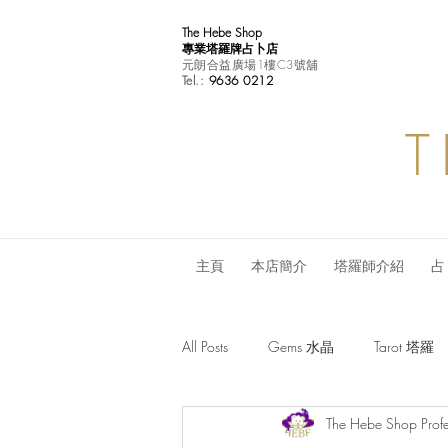
The Hebe Shop
專業塔羅牌占卜店
元朗合益廣場1樓C3號舖
Tel.:
9636 0212
T
主頁
本店簡介
塔羅師介紹
占
All Posts
Gems 水晶
Tarot 塔羅
The Hebe Shop Profe
Monthly Horoscope 每月星座運程