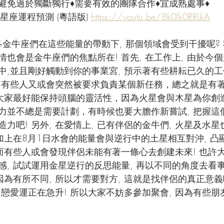
♦避免過於獨斷獨行♦需要有效的團隊合作♦宜成熟處事♦
星座運程預測 (粵語版) 
https://youtu.be/8k0Ik0RRLkA
各金牛座們在這些能量的帶動下, 那個領域會受到干擾呢?
愛情也會是金牛座們的焦點所在! 首先, 在工作上, 由於今
中,並且剛好觸動到你的事業宮, 預示著有些耕耘已久的
時, 有些人又或會突然被要求負責某個新任務，總之就是有
在大家最好能保持頭腦的靈活性，因為火星會與木星為你創造
力並不總是需要計劃，有時候也要大膽作新嘗試, 把握這
力吧! 另外, 在愛情上, 已有伴侶的金牛們, 火星及水
加上在8月1日水會的能量會與逆行中的土星相互對沖, 凸
因而有些人或會發現伴侶未能有著一條心去創建未來! 也許
, 試試運用金星逆行的反思能量, 再以不同的角度去看事
因為有所不同, 所以才需要對方, 這就是找伴侶的真正意義
, 戀愛運正在急升! 所以大家不妨多參加聚會, 因為有些
!