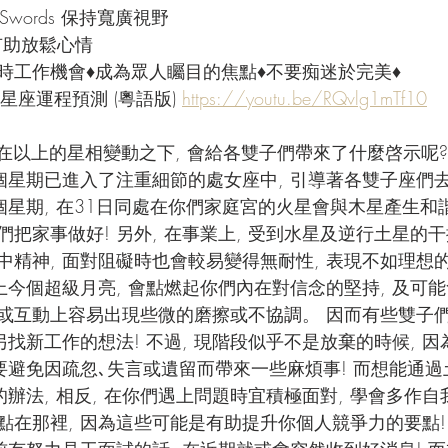
of Swords 保持寬廣視野
 有助放鬆心情
臨時工作機會♦成為眾人矚目的焦點♦不要痴迷於完美♦
星座運程預測 (粵語版) 
https://youtu.be/RQvlg1mTf10
在以上的星相變動之下, 會給各雙子們帶來了什麼啓示呢?
一個星期已進入了注重細節的處女座中, 引導著各雙子座們
個星期, 在31日同處在你們家庭宮的火星會與木星產生和諧
把家事做好! 另外, 在事業上, 受到水星及逆行土星的干
中精神, 面對阻礙時也會較易變得無耐性, 表現不如理想
上今個超級月亮, 會點燃起你們內在對信念的堅持, 及可
或互動上容易出現些微的磨擦或不協調。 因而有些雙子
另找新工作的想法! 不過, 現階段似乎不是放棄的時候, 
們要避免因疏忽､失言或遺留而帶來一些麻煩事! 而想能通
的辦法, 相反, 在你們遇上問題時宜積極面對, 學會多作自
點在那裡, 因為這些可能是有助提升你個人競爭力的要點!