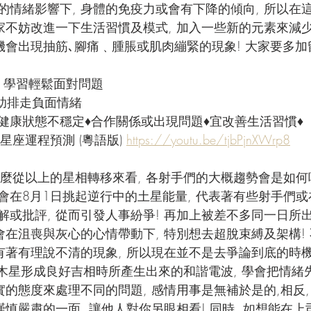
的情緒影響下, 身體的免疫力或會有下降的傾向, 所以在
大家不妨改進一下生活習慣及模式, 加入一些新的元素來減
機會出現抽筋､腳痛﹑腫脹或肌肉繃緊的現象! 大家要多加
Fool 學習輕鬆面對問題
有助排走負面情緒
♦健康狀態不穩定♦合作關係或出現問題♦宜改善生活習慣♦
星座運程預測 (粵語版) 
https://youtu.be/tjbPjnXWrp8
麼從以上的星相轉移來看, 各射手們的大概趨勢會是如何
星會在8月1日挑起逆行中的土星能量, 代表著有些射手們或
解或批評, 從而引發人事紛爭! 再加上被差不多同一日所
會在沮喪與灰心的心情帶動下, 特別想去超脫束縛及架構! 
有著有理說不清的現象, 所以現在並不是去爭論到底的時機
與木星形成良好吉相時所產生出來的和諧電波, 學會把情緒先
實的態度來處理不同的問題, 感情用事是無補於是的,相反,
謹慎嚴肅的一面, 讓他人對你另眼相看! 同時, 如想能在