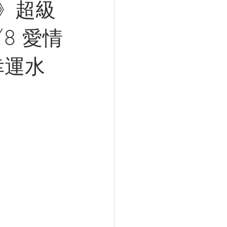
願》超級
/8 愛情
幸運水