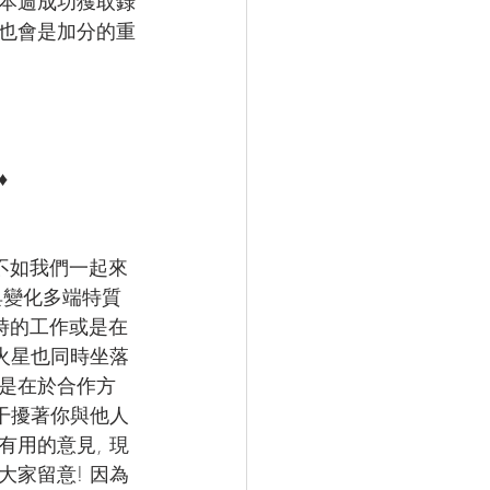
而本週成功獲取錄
劃也會是加分的重
♦
不如我們一起來
具變化多端特質
時的工作或是在
的火星也同時坐落
能是在於合作方
 干擾著你與他人
有用的意見, 現
大家留意! 因為