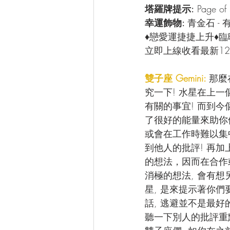
塔羅牌提示:
 Page 
幸運飾物: 
青金石 -
♦戀愛運捷捷上升♦
立即上線收看最新12
雙子座 Gemini: 
那麼
究一下! 水星在上
有關的事宜! 而到今
了很好的能量來助你們
或會在工作時難以集
到他人的批評! 再加
的想法，因而在合作
消極的想法, 會有想
星, 是來提示著你
話, 逃避並不是最好
聽一下別人的批評重