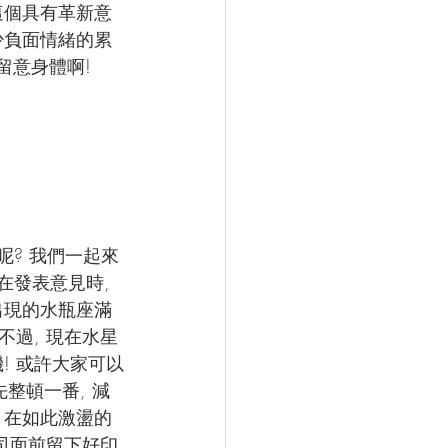
這個具有革新意
少負面情緒的累
留意身體啊! 
呢? 我們一起來
在發表意見時, 
出現的水瓶座滿
不過, 現在水星
! 或許大家可以
整頓一番, 減
 在如此激盪的
上司面前留下好印