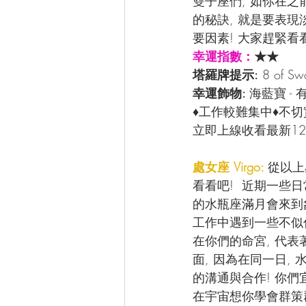
雙子座們, 如你在之
的秘訣, 就是要表現
要因素! 大家趕緊看
幸運指數：
★★
塔羅牌提示:
 8 of 
幸運飾物: 
海藍寶 -
♦工作較難集中♦不
立即上線收看最新12
處女座 Virgo: 
從以上
看看吧!  近期一些
的水瓶座滿月會來到
工作中遇到一些不似
在你們的命宮, 代表
面, 因為在同一日,
的溝通與合作! 你們
在宇宙想你學會群策群