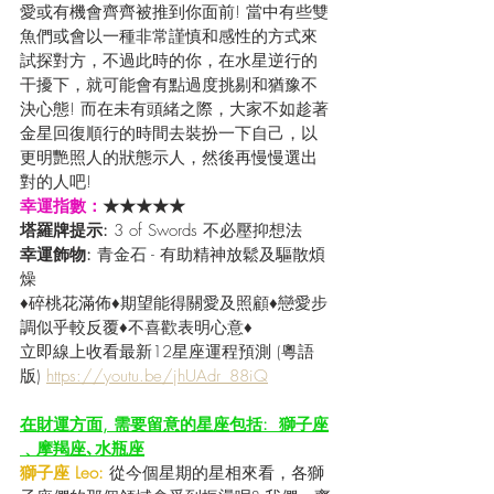
愛或有機會齊齊被推到你面前! 當中有些雙
魚們或會以一種非常謹慎和感性的方式來
試探對方，不過此時的你，在水星逆行的
干擾下，就可能會有點過度挑剔和猶豫不
決心態! 而在未有頭緒之際，大家不如趁著
金星回復順行的時間去裝扮一下自己，以
更明艷照人的狀態示人，然後再慢慢選出
對的人吧!
幸運指數：
★★★★★
塔羅牌提示: 
3 of Swords 不必壓抑想法
幸運飾物: 
青金石 - 有助精神放鬆及驅散煩
燥
♦碎桃花滿佈♦期望能得關愛及照顧♦戀愛步
調似乎較反覆♦不喜歡表明心意♦
立即線上收看最新12星座運程預測 (粵語
版) 
https://youtu.be/jhUAdr_88iQ
在財運方面, 需要留意的星座包括:  獅子座
﹑摩羯座､水瓶座
獅子座 Leo: 
從今個星期的星相來看，各獅