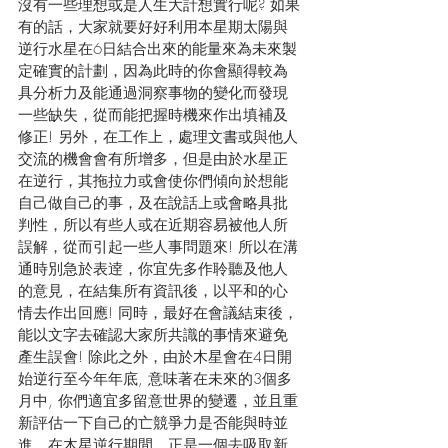
沒有一些理想或是人生大計想實行呢? 如果
有的話，大家就要好好利用本星期太陽與
逆行水星在6日結合出來的能量來為未來製
定確實的計劃，因為此時的你會顯得較為
具分析力及能通過洞察事物的變化而發現
一些缺失，從而能把握時機來作出填補及
修正! 另外，在工作上，處理文書或與他人
交流的機會會有所增多，但是由於水星正
在逆行，其拖拉力或會使你們傾向於想能
自己做自己的事，及在說話上或會略具批
判性，所以有些人或在近期容易被他人所
誤解，從而引起一些人事問題來! 所以在溝
通時別急於表逹，你宜先多作聆聽及他人
的意見，在結集所有資訊後，以平和的心
情去作出回應! 同時，最好在會議結束後，
能以文字去確認大家所共識的事情來避免
產生誤會! 除此之外，由於木星會在4日開
始逆行至今年年底, 意味著在未來的3個多
月中, 你們適宜多留意世界的變遷，並且重
新評估一下自己的亡競爭力是否能與時並
進，在木星逆行期間，正是一個去吸取新