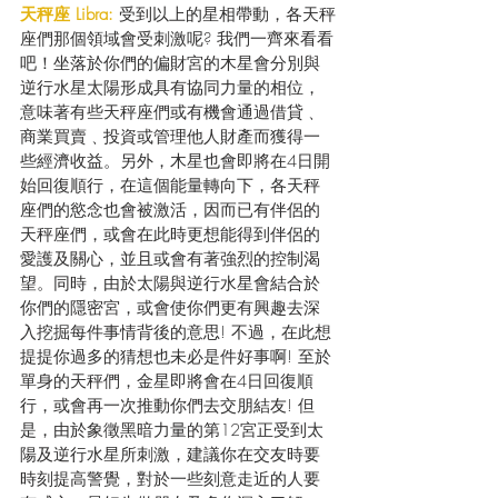
天秤座 Libra: 
受到以上的星相帶動，各天秤
座們那個領域會受刺激呢? 我們一齊來看看
吧！坐落於你們的偏財宮的木星會分別與
逆行水星太陽形成具有協同力量的相位，
意味著有些天秤座們或有機會通過借貸﹑
商業買賣﹑投資或管理他人財產而獲得一
些經濟收益。另外，木星也會即將在4日開
始回復順行，在這個能量轉向下，各天秤
座們的慾念也會被激活，因而已有伴侶的
天秤座們，或會在此時更想能得到伴侶的
愛護及關心，並且或會有著強烈的控制渴
望。同時，由於太陽與逆行水星會結合於
你們的隱密宮，或會使你們更有興趣去深
入挖掘每件事情背後的意思! 不過，在此想
提提你過多的猜想也未必是件好事啊! 至於
單身的天秤們，金星即將會在4日回復順
行，或會再一次推動你們去交朋結友! 但
是，由於象徵黑暗力量的第12宮正受到太
陽及逆行水星所刺激，建議你在交友時要
時刻提高警覺，對於一些刻意走近的人要