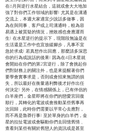
在6月與逆行水星結合，這就或會大大地加
強了對你們工作領域的影響! 尤其是在溝通
交流上，本週大家適宜少說話多做事，因
為在與同事﹑客戶或上司溝通時，較為容
易遇上被質疑的情況，挫敗感也會應運而
生! 在水星逆行的提示下，現階段無論是在
生活還是工作中也宜放緩腳步，凡事不宜
急於求成! 若真想作出回應，那麼請多深思
你的行為或說話的後果! 因為在4日木星就
會開始在你們的第2宮逆行，除了會挑起你
們對財務上的關注外，也是來提醒著你們
要學會實事求是，否則或會招來無謂的損
失，所以最好在衡量過利弊後才好作出任
何決定! 另外，在情感關係上，已有伴侶的
白羊座們，金星即將在你們的戀愛宮回復
順行，其轉化的電波或會推動某些舊事再
次回歸，此時你們需要以平常心去應對，
而不再是魯莽行事! 至於單身的白羊們，金
星的拉扯電波或會驅動你們去回憶舊情﹑
查看到某些有關於舊戀人的資訊或是甚至