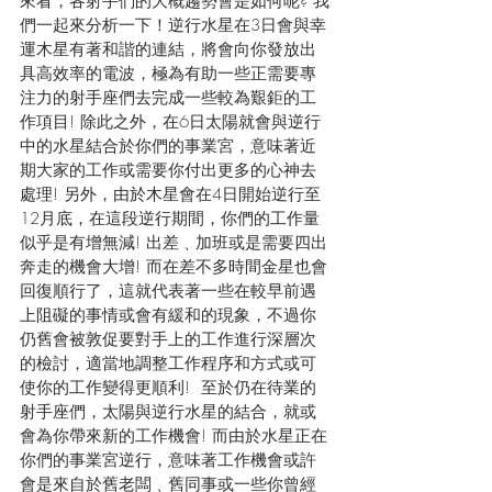
來看，各射手們的大概趨勢會是如何呢? 我
們一起來分析一下！逆行水星在3日會與幸
運木星有著和諧的連結，將會向你發放出
具高效率的電波，極為有助一些正需要專
注力的射手座們去完成一些較為艱鉅的工
作項目! 除此之外，在6日太陽就會與逆行
中的水星結合於你們的事業宮，意味著近
期大家的工作或需要你付出更多的心神去
處理! 另外，由於木星會在4日開始逆行至
12月底，在這段逆行期間，你們的工作量
似乎是有增無減! 出差﹑加班或是需要四出
奔走的機會大增! 而在差不多時間金星也會
回復順行了，這就代表著一些在較早前遇
上阻礙的事情或會有緩和的現象，不過你
仍舊會被敦促要對手上的工作進行深層次
的檢討，適當地調整工作程序和方式或可
使你的工作變得更順利!  至於仍在待業的
射手座們，太陽與逆行水星的結合，就或
會為你帶來新的工作機會! 而由於水星正在
你們的事業宮逆行，意味著工作機會或許
會是來自於舊老闆﹑舊同事或一些你曾經