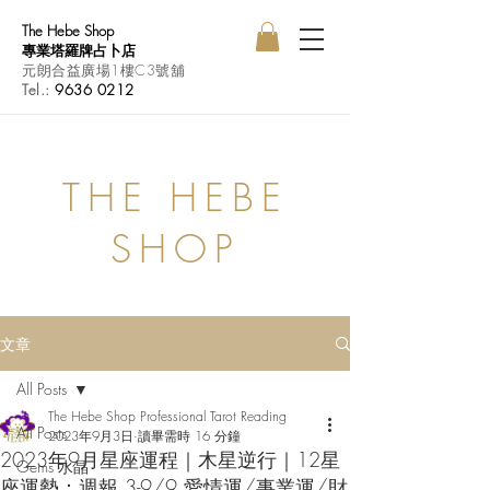
The Hebe Shop
專業塔羅牌占卜店
元朗合益廣場1樓C3號舖
Tel.:
9636 0212
THE HEBE
SHOP
文章
All Posts
The Hebe Shop Professional Tarot Reading
All Posts
2023年9月3日
讀畢需時 16 分鐘
2023年9月星座運程｜木星逆行｜12星
Gems 水晶
座運勢：週報 3-9/9 愛情運/事業運/財