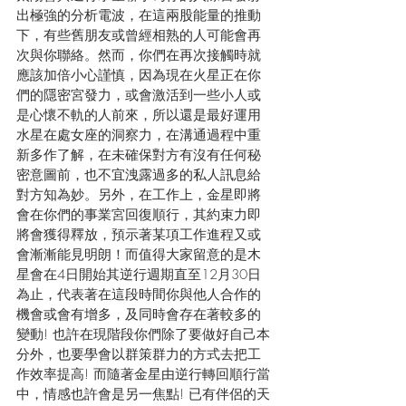
出極強的分析電波，在這兩股能量的推動
下，有些舊朋友或曾經相熟的人可能會再
次與你聯絡。然而，你們在再次接觸時就
應該加倍小心謹慎，因為現在火星正在你
們的隱密宮發力，或會激活到一些小人或
是心懷不軌的人前來，所以還是最好運用
水星在處女座的洞察力，在溝通過程中重
新多作了解，在未確保對方有沒有任何秘
密意圖前，也不宜洩露過多的私人訊息給
對方知為妙。另外，在工作上，金星即將
會在你們的事業宮回復順行，其約束力即
將會獲得釋放，預示著某項工作進程又或
會漸漸能見明朗！而值得大家留意的是木
星會在4日開始其逆行週期直至12月30日
為止，代表著在這段時間你與他人合作的
機會或會有增多，及同時會存在著較多的
變動! 也許在現階段你們除了要做好自己本
分外，也要學會以群策群力的方式去把工
作效率提高! 而隨著金星由逆行轉回順行當
中，情感也許會是另一焦點! 已有伴侶的天