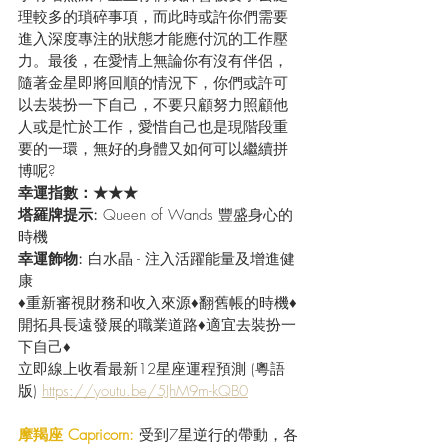
理較多的瑣碎事項，而此時或許你們需要
進入深度專注的狀態才能應付沉的工作壓
力。最後，在愛情上無論你有沒有伴侶，
隨著金星即將回順的情況下，你們或許可
以去裝扮一下自己，不要只顧努力照顧他
人或是忙於工作，愛惜自己也是現階段重
要的一環，無好的身體又如何可以繼續拼
博呢?
幸運指數：★★★
塔羅牌提示: 
Queen of Wands 豐盛身心的
時機
幸運飾物:
 白水晶 - 注入活躍能量及增進健
康
♦重新審視財務和收入來源♦翻舊帳的時機♦
開拓具長遠發展的職業道路♦適宜去裝扮一
下自己♦
立即線上收看最新12星座運程預測 (粵語
版) 
https://youtu.be/5JhM9m-kQB0
摩羯座 Capricorn:
 受到7星逆行的帶動，各