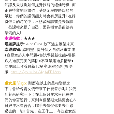
知識及去規劃如何提升技能的絕佳時機! 而
正在待業的巨蟹們，受到金星即將回順的
帶動，你們的議價能力將會有所提升! 在靜
待佳音的時間中，不妨多閱讀或是去報讀
一些課程來提升自己，因為機會是留給有
準備的人!  
幸運指數：
★★★
塔羅牌提示: 
4 of Cups 放下過去展望未來
幸運飾物:
 綠幽靈 - 提升個人自信及事業運
♦容易牽起人事問題♦嘗試學習新技能♦警惕
跌入過度完美的陷阱♦不宜暴露過多情緒♦
立即線上收看最新12星座運程預測 (粵語
版) 
https://youtu.be/4gAjEE16rzk
處女座 Virgo: 
那麼在以上的星相變動之
下，會給各處女們帶來了什麼啓示呢? 我們
即刻來研究一下！在上個月尾水星已在你
們的命宮逆行，來到今個星期太陽更會在6
日與逆水星會合，聯手去催促你要去回顧
過去的一切! 首先，在工作上，有些處女座