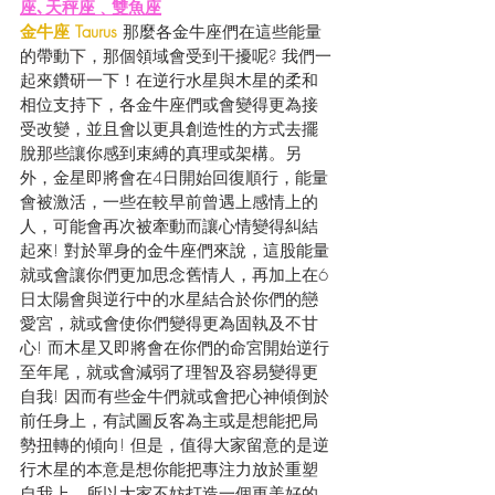
座､天秤座﹑雙魚座
金牛座 Taurus
 那麼各金牛座們在這些能量
的帶動下，那個領域會受到干擾呢? 我們一
起來鑽研一下！在逆行水星與木星的柔和
相位支持下，各金牛座們或會變得更為接
受改變，並且會以更具創造性的方式去擺
脫那些讓你感到束縛的真理或架構。另
外，金星即將會在4日開始回復順行，能量
會被激活，一些在較早前曾遇上感情上的
人，可能會再次被牽動而讓心情變得糾結
起來! 對於單身的金牛座們來說，這股能量
就或會讓你們更加思念舊情人，再加上在6
日太陽會與逆行中的水星結合於你們的戀
愛宮，就或會使你們變得更為固執及不甘
心! 而木星又即將會在你們的命宮開始逆行
至年尾，就或會減弱了理智及容易變得更
自我! 因而有些金牛們就或會把心神傾倒於
前任身上，有試圖反客為主或是想能把局
勢扭轉的傾向! 但是，值得大家留意的是逆
行木星的本意是想你能把專注力放於重塑
自我上，所以大家不妨打造一個更美好的