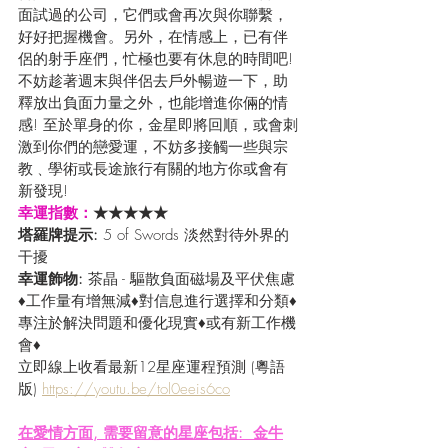
面試過的公司，它們或會再次與你聯繫，
好好把握機會。另外，在情感上，已有伴
侶的射手座們，忙極也要有休息的時間吧! 
不妨趁著週末與伴侶去戶外暢遊一下，助
釋放出負面力量之外，也能增進你倆的情
感! 至於單身的你，金星即將回順，或會刺
激到你們的戀愛運，不妨多接觸一些與宗
教﹑學術或長途旅行有關的地方你或會有
新發現!
幸運指數：
★★★★★
塔羅牌提示: 
5 of Swords 淡然對待外界的
干擾
幸運飾物:
 茶晶 - 驅散負面磁場及平伏焦慮
♦工作量有增無減♦對信息進行選擇和分類♦
專注於解決問題和優化現實♦或有新工作機
會♦
立即線上收看最新12星座運程預測 (粵語
版) 
https://youtu.be/tol0eeis6co
在愛情方面, 需要留意的星座包括:  金牛