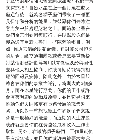
子座們的那個領域會受到振盪呢? 我們一齊
來探究吧！自從水星在上一個月尾在處女
座逆行後，就為各獅子座們帶來了一種更
具保守和分析的能量，並鼓勵你們去將注
意力集中於處理財務之上。而隨著金星在
你們命宮開始回復順行，在現階段你們是
極為適宜重新去整理一些陳舊的帳目，例
如: 你過去借給朋友金錢﹑追討被公司拖欠
的薪金﹑繳交過期罰款或者是需要重新檢
討某個財務計劃等等! 以有條理及給與耐性
去與他人相互協商，你或可期待能得到相
應的回報及安排。除此之外，由於木星即
將會在你們的事業宮逆行，為期大約3個多
月，而在木星逆行期間，你們的工作或許
會有著明顯的波動及改變，並且它是想來
推動你們去開拓更有長遠發展的職業道
路。所以對一些想找新工作的獅子們來說
會是一股極好的能量，而近期的人生課題
或許就是要你們在長遠發展和收入上作出
取捨! 另外，在職的獅子座們，工作量就似
乎有增無減，並且你們或許會被要求去處