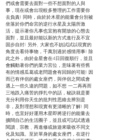
們或會需要去面對一些不想面對的人與
事，現在或會出現較多整理的工作需要你
去負責! 同時，由於於木星的能量會分別被
坐落於你們命宮的逆行水星及太陽所激
活，提示著你凡事也宜抱有開放的心態去
面對，並且最好能以新的方式進行及不宜
固步自封! 另外, 大家也不妨試試以現實的
角度去看待事物，千萬別過於感情用事! 除
此之外，由於金星會在4日回復順行，並且
會觸動著你們的業力宮位，意味著有些舊
有的情感瓜葛或老問題會有回歸的可能! 因
而已有伴侶的處女座們，與伴侶之間或會
遇上一些久違的問題，如不想 一二再再而
三地跌入痛苦的掙扎中的話，秘訣就是要
充分利用你天生的批判性思維去辨別是
非，及對理想和現實有更清晰的了解! 同
時，也宜好好運用木星即將逆行的能量去
擴闊自己的生活圈子，並且或可試試透過
閱讀﹑宗教﹑再進修或旅遊來吸收不同文
化及知識。至於單身的處女座們，在逆行