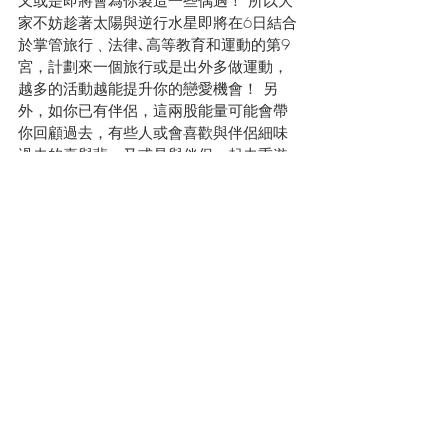
又或是即將會為你製造一些偶遇！ 所以大
家不妨趁著太陽與逆行水星即將在6日結合
於掌管旅行﹑法律､高等教育和運動的第9
宮，計劃來一個旅行或是出外多做運動，
越多的活動越能提升你的戀愛機會！ 另
外，如你已有伴侶，這兩股能量可能會帶
你回顧過去，有些人或會喜歡與伴侶細味
過去的喜與悲，又或是與伴侶一起去重遊
某個舊地! 而值得注意的是現在水星正在逆
行，暗示著你們的旅程或會較易受到干
擾，可能是因為天氣﹑交通擠塞或是活動
程序有變而引致出現延誤！
幸運指數：
★★★
塔羅牌提示:
 The Magician 善用手上資源
幸運飾物: 
金髮晶 - 激活主財和偏財運
♦管理或償還債務好時機♦從人生的彎路中
學習♦對某玩意重新燃起興趣♦結伴重遊舊
地♦
立即線上收看最新12星座運程預測 (粵語
版) 
https://youtu.be/momQuZfKO0M