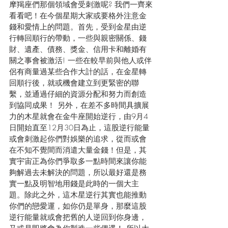
摩羯座們那個領域會受刺激呢? 我們一齊來
看看吧！在今個星期大家或要格外注意金
錢和愛情上的問題。首先，受到金星由逆
行轉回順行的帶動，一些與親密關係、錢
財、遺產、債務、獎金、信用卡和離婚有
關之事會被激活! 一些在較早前與他人或伴
侶有商量過某些合作大計的話，在金星轉
回順行後，就或機會建立到更緊密的聯
繫，並通過仔細的資源分配和努力而創造
到協同成果！ 另外，在差不多時間具擴展
力的木星就會在金牛座開始逆行，由9月4
日開始直至12月30日為止，這股逆行能量
或會刺激起你們對娛樂的追求，從而或會
在不知不覺間而消遣大量金錢！但是，其
實宇宙正為你們爭取多一點時間來讓你能
夠解過去未解決的問題，所以最好還是務
實一點及明智地用錢是此時的一個大主
題。除此之外，這木星逆行其實也能推動
你們的戀愛運，如你仍是單身，那麼這股
逆行能量就或會把舊的人逆回到你身邊，