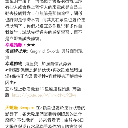
金星的干擾下，情感似乎會容易出現阻滯! 
有些人或會遇上舊情人的來電或是自己主
動去接觸對方，但無論是那個途徑，關係
也許都是停滯不前! 而其實在眾星也處於逆
行狀態下，你們只適宜多作反思和多作自
我檢討，試試先從過去的感情學習，而不
是立即嘗試去修復。
幸運指數：
★★
塔羅牌提示: 
Knight of Swords 勇於面對現
實
幸運飾物: 
海藍寶 - 加強自信及勇氣
♦情感關係總是起起伏伏♦再次跌進黑暗漩
渦♦保持正念及靈活性♦宜積極去理解箇中
因由♦
立即線上收看最新12星座運程預測 (粵語
版) 
https://youtu.be/W1nw6No92lM
天蠍座 Scorpio: 
在7顆星也處於逆行狀態的
影響下，各天蠍座們需要特別留意的是什
麼呢? 不如我們一起來看看吧！由於在6日
太陽會與逆行水星聯手為你的人際宮發射