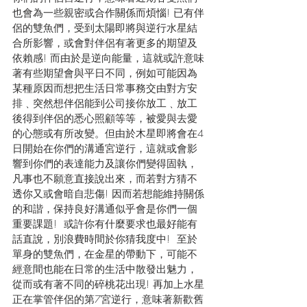
也會為一些親密或合作關係而煩惱! 已有伴
侶的雙魚們，受到太陽即將與逆行水星結
合所影響，或會對伴侶有著更多的期望及
依賴感! 而由於是逆向能量，這就或許意味
著有些期望會與平日不同，例如可能因為
某種原因而想把生活日常事務交由對方安
排﹑突然想伴侶能到公司接你放工﹑放工
後得到伴侶的悉心照顧等等，被愛與去愛
的心態或有所改變。但由於木星即將會在4
日開始在你們的溝通宮逆行，這就或會影
響到你們的表達能力及讓你們變得固執，
凡事也不願意直接說出來，而若對方猜不
透你又或會暗自悲傷! 因而若想能維持關係
的和諧，保持良好溝通似乎會是你們一個
重要課題!  或許你有什麼要求也最好能有
話直說，別浪費時間於你猜我度中!  至於
單身的雙魚們，在金星的帶動下，可能不
經意間也能在日常的生活中散發出魅力，
從而或有著不同的碎桃花出現! 再加上水星
正在掌管伴侶的第7宮逆行，意味著新歡舊