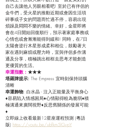
自己去讓他人另眼相看吧! 至於已有伴侶的
金牛們，受火星的推動近期或會因生活瑣
碎事或子女的問題而忙過不停，容易出現
煩躁及悶悶不樂的情緒。幸好，金星即將
會在4日開始回復順行，預示著家庭事務或
心情也或會漸漸能得到緩和! 同時，在7日
太陽會逆行木星形成柔和相位，鼓勵著大
家在遇到麻煩或壓力時，宜與伴侶多作溝
通及分享，積極跳出框框去思考才能創造
更優質的生活。
幸運指數：
★★★
塔羅牌提示: 
The Empress 宜時刻保持頭腦
清晰
幸運飾物
: 白水晶 - 注入正能量及平衡身心
♦容易陷入情感困局♦心情顯得較為脆弱♦積
極溝通來廣闊視野♦反思舊關係的發展可能
♦
立即線上收看最新12星座運程預測 (粵語
版) 
https://youtu.be/ubfkm5lGvpY