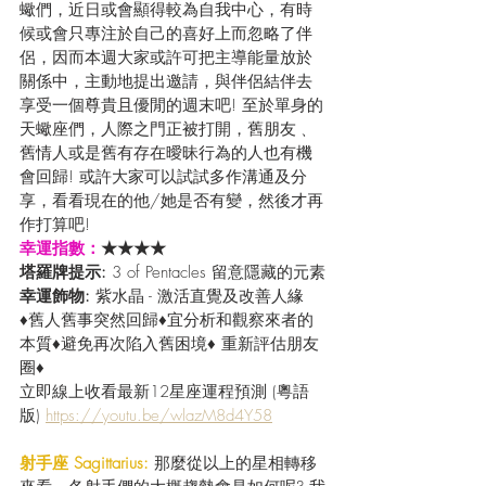
蠍們，近日或會顯得較為自我中心，有時
候或會只專注於自己的喜好上而忽略了伴
侶，因而本週大家或許可把主導能量放於
關係中，主動地提出邀請，與伴侶結伴去
享受一個尊貴且優閒的週末吧! 至於單身的
天蠍座們，人際之門正被打開，舊朋友﹑
舊情人或是舊有存在曖昧行為的人也有機
會回歸! 或許大家可以試試多作溝通及分
享，看看現在的他/她是否有變，然後才再
作打算吧!
幸運指數：
★★★★
塔羅牌提示: 
3 of Pentacles 留意隱藏的元素
幸運飾物: 
紫水晶 - 激活直覺及改善人緣
♦舊人舊事突然回歸♦宜分析和觀察來者的
本質♦避免再次陷入舊困境♦ 重新評估朋友
圈♦
立即線上收看最新12星座運程預測 (粵語
版) 
https://youtu.be/wlazM8d4Y58
射手座 Sagittarius:
 那麼從以上的星相轉移