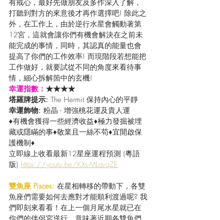
有戒心，最好先做朋友及多作深入了解，
打聽到對方的來意後才再作選擇吧! 除此之
外，在工作上，由於逆行水星會觸動著第
12宮，這就會讓你們有機會解決在之前未
能完成的事情，同時，其認真的能量也會
提高了你們的工作效率! 而現階段若想能把
工作做好，就要試從不同的角度來看待事
情，細心拆解箇中的玄機!
幸運指數：
★★★★
塔羅牌提示: 
The Hermit 保持內心的平靜
幸運飾物: 
粉晶 - 增強桃花運及貴人運 
♦有機會獲得一些經濟收益♦極力發掘被埋
藏或隱瞞的事♦敬業且一絲不苟♦宜開啟保
護機制♦
立即線上收看最新12星座運程預測 (粵語
版) 
https://youtu.be/KXs-MLavqZE
雙魚座 Pisces: 
在星相轉移的帶動下，各雙
魚座們需要如何去應對才能順利渡過呢? 我
們即刻來看看！在上一個月尾水星就已在
你們的伴侶宮逆行，意味著近期各雙魚們