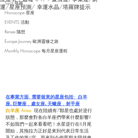
Tarot 塔羅
運/星座預測/ 幸運水晶/塔羅牌提示
Horoscope 星座
EVENTS 活動
Renee 隨想
Europe Journey 歐洲靈修之旅
Monthly Horoscope 每月星座運程
在事業方面, 需要留意的星座包括:  白羊
座､巨蟹座﹑處女座､天蠍座﹑射手座
白羊座 Aries:
 現在陸續有7顆星也處於逆行
狀態，那麼會對各白羊座們帶來什麼影響? 
不如我們一起來看看吧！水星逆行在8月尾
開始，其拖拉力正好是來到代表日常生活
及工作的第6宮，而來到今個星期太陽就會