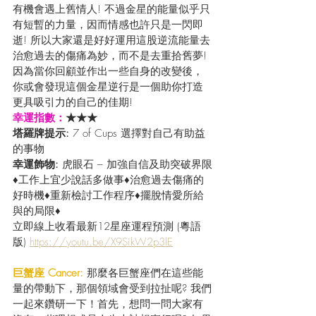
有機會遇上舊情人! 不過金星的能量似乎只
有短暫的力量，因而情感也許只是一閃即
逝! 所以大家還是好好運用這股逆流能量去
治愈過去的傷痛為妙，而不是去重拾舊夢!
因為當你回顧並作出一些自身的改變後，
你或會發現這個金星逆行是一個助你打造
更具吸引力的自己的佳期!
幸運指數：
★★★
塔羅牌提示: 
7 of Cups 選擇對自己有助益
的事物
幸運飾物:
 虎眼石 – 加強自信及助突破界限
♦工作上宜少說話多做事♦治愈過去傷痛的
好時機♦重新檢討工作程序♦擺脫情愛所給
與的局限♦
立即線上收看最新12星座運程預測 (粵語
版) 
https://youtu.be/X9SikW2p3lE
巨蟹座 Cancer: 
那麼各巨蟹座們在這些能
量的帶動下，那個領域會受到拉扯呢? 我們
一起來鑽研一下！首先，想問一問大家有