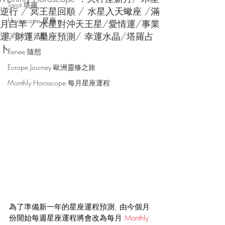
Tarot 塔羅
逆行 / 冥王星回順 / 水星入天蠍座 /滿
Horoscope 星座
月白羊 / 水星對沖天王星/愛情運/事業
運/財運/星座預測/ 幸運水晶/塔羅占
EVENTS 活動
卜
Renee 隨想
Europe Journey 歐洲靈修之旅
Monthly Horoscope 每月星座運程
為了準備新一年的星座運程預測, 由今個月
份開始每週星座運程將會改為每月 
Monthly 