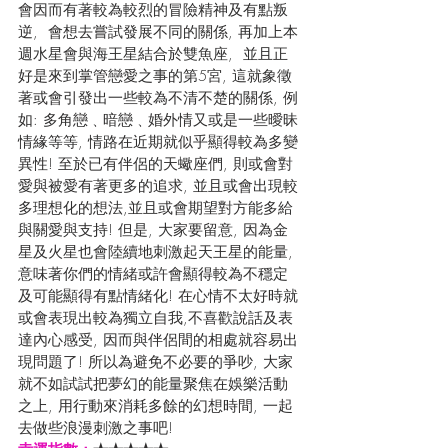
會因而有著較為較烈的冒險精神及有點叛
逆,  會想去嘗試發展不同的關係, 再加上本
週水星會與海王星結合於雙魚座,  並且正
好是來到掌管戀愛之事的第5宮, 這就象徵
著或會引發出一些較為不清不楚的關係, 例
如: 多角戀﹑暗戀﹑婚外情又或是一些曖昧
情緣等等, 情路在近期就似乎顯得較為多變
異性! 至於已有伴侶的天蠍座們, 則或會對
愛與被愛有著更多的追求, 並且或會出現較
多理想化的想法,並且或會期望對方能多給
與關愛與支持! 但是, 大家要留意, 因為金
星及火星也會陸續地刺激起天王星的能量, 
意味著你們的情緒或許會顯得較為不穩定
及可能顯得有點情緒化! 在心情不太好時就
或會表現出較為獨立自我,不喜歡說話及表
達內心感受, 因而與伴侶間的相處就容易出
現問題了! 所以為避免不必要的爭吵, 大家
就不如試試把夢幻的能量聚焦在娛樂活動
之上, 用行動來消耗多餘的幻想時間, 一起
去做些浪漫刺激之事吧! 