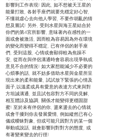
影響到工作表現! 因此, 如不想被天王星的
能量打敗, 各射手座們就要先穩定好心智, 
不懂就虛心去向他人學習, 不要作胡亂的猜
想及嘗試! 另外, 受到水星與海王星結合於
你們的第4宮所影響, 意味著內在感性的一
面或會被激活, 因而較為容易因為外在環境
的變化而變得不穩定, 已有伴侶的射手座
們, 受到這股, 心情或會顯得較為焦躁不
安, 從而在與伴侶溝通時會容易出現爭執或
意見不合的情況! 如大家想能減少不必要的
心煩事的話, 就不妨多借助水星與金星所呈
現出來的柔和能量, 試試放下緊張的心情及
面子,以溫柔或具有愛意的表達方式來與對
方坦誠溝通, 並且試包容對方不同的見解, 
相互體諒及協調, 關係才能變得更穩固甜
蜜! 至於未有伴侶的你, 盪來盪去的心情就
或會干擾到你去發展愛情, 例如縱然已有心
儀或曖昧對象, 但或可能只因對方的某一個
舉動或說話, 就會影響到對對方的態度, 或
有著變來變去的行徑! 