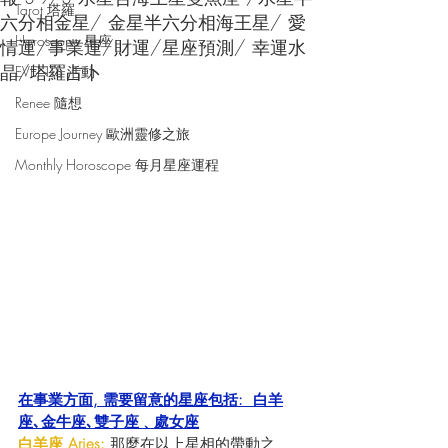
Tarot 塔羅
六分相金星/ 金星半六分相海王星/ 愛
Horoscope 星座
情運/事業運/財運/星座預測/ 幸運水
晶/塔羅占卜
EVENTS 活動
Renee 隨想
Europe Journey 歐洲靈修之旅
Monthly Horoscope 每月星座運程
在事業方面, 需要留意的星座包括:  白羊
座､金牛座､雙子座﹑處女座
白羊座 Aries:
 那麼在以上星相的帶動之