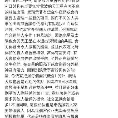
峰! 而在工作中, 這兩股力量會分別在3日及
9 日與具有反覆無常電波的天王星有著不良
的相位出現, 就預示著有些金牛座們或會有
需要去處理一些新的項目, 因而不同的人與
事的出現或會讓你們感到有點壓力! 而這個
時候, 你們就宜多與他人作溝通, 不明白就
向合適的人多作了解及諮詢, 因為水星及太
陽也會與天王星在本週出現和諧的共振, 會
向你發出令人振奮的能量, 並且代表著此時
你們的貴人運會被增強, 當你有需要時, 有
人會願意向你伸出援手的! 至於正在待業的
金牛座們, 在金星的照亮下或會顯得分外精
神及有活力, 因而別浪費宇宙給與你的能
量, 你們宜把握每個面試機會! 另外, 廣結
人緣也會是近期的焦點! 因為在8日水星就
會與海王星相遇在雙魚座中, 並且是正好來
到掌管人際關係的第11宮, 意味著你們或有
更多與他人接觸的機會, 社交互動會被增
多! 不過同時, 這個相位也是來告誡著大家
要帶眼識人, 因為這個宮位正充滿著雙魚座
的模糊能量, 代表著很多事實的真相有機會