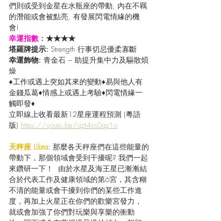
們則或受到金星在水瓶座的帶動, 內在不羈
的潛能或會被點亮, 有發展閃電情緣的機
會!
幸運指數：
★★★★
塔羅牌提示: 
Strength 行事切忌優柔寡斷
幸運飾物: 
青金石 – 助提升集中力及驅散煩
燥
♦工作或遇上突如其來的變動♦易與他人有
金錢瓜葛♦情感上或遇上考驗♦閃電情緣一
觸即發♦
立即線上收看最新12星座運程預測 (粵語
版) 
https://youtu.be/qzt4xs0qz1o
天秤座 Libra:
 那麼各天秤座們在這些能量的
帶動下，那個領域會受到干擾呢? 我們一起
來鑽研一下！  由於水星及海王星已漸漸結
合於代表工作及健康領域的第6宮，其含糊
不清的能量或會干擾到你們的某些工作進
度，再加上火星正在你們的歡樂宮發力，
就或會加強了你們對玩樂與享樂的衝動