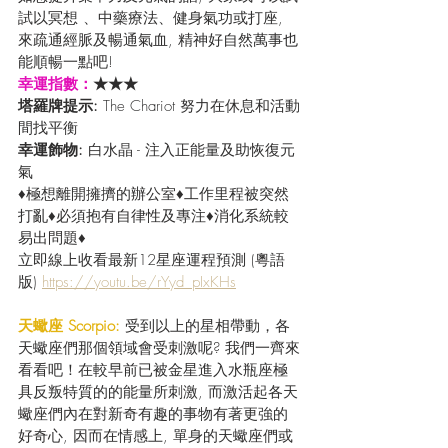
試以冥想 、中藥療法、健身氣功或打座, 
來疏通經脈及暢通氣血, 精神好自然萬事也
能順暢一點吧!
幸運指數：
★★★
塔羅牌提示: 
The Chariot 努力在休息和活動
間找平衡
幸運飾物: 
白水晶 - 注入正能量及助恢復元
氣
♦極想離開擁擠的辦公室♦工作里程被突然
打亂♦必須抱有自律性及專注♦消化系統較
易出問題♦
立即線上收看最新12星座運程預測 (粵語
版) 
https://youtu.be/rYyd_pIxKHs
天蠍座 Scorpio: 
受到以上的星相帶動，各
天蠍座們那個領域會受刺激呢? 我們一齊來
看看吧！在較早前已被金星進入水瓶座極
具反叛特質的的能量所刺激, 而激活起各天
蠍座們內在對新奇有趣的事物有著更強的
好奇心, 因而在情感上, 單身的天蠍座們或