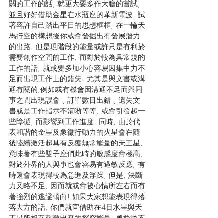
關的工作的話, 就更大要多作大膽的嘗試, 
並且好好借助金星在水瓶座的革新電波, 試
著容許自己踏出平日的思想框框, 在一輪天
馬行空的構想後你或會發掘出有發展潛力
的出路! 但是現階段的能量或許只是有利於
需要創作空間的工作, 而對於較為具常規的
工作的話, 就或要多加小心容易因集中力不
足而出現工作上的錯失! 尤其是與文書或溝
通有關的,例如或有機會因溝通不足而與同
事之間出現誤會﹑訂單數目出錯﹑遺失文
書或是工作指示不清晰等等, 或會引發起一
些障礙, 而影響到工作進度! 同時, 由於代
表和諧的金星及象徵行動力的火星會在隨
後陸續激活起具有反覆無常能量的天王星, 
意味著有些雙子座們此時的敏感度會極高,
對於外界的人與事也會容易有過敏反應, 有
時還會表現得較為急進及浮躁, 但是, 決斷
力又略不足, 因而就或會被心情所左右而有
著強烈的逃避傾向! 如果大家想能表現得落
落大方的話, 你們就宜借助在4日水星與天
王星所相互刺激出來的探究能量, 勇於從不