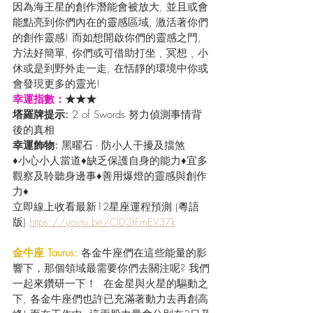
因為海王星的創作潛能會被放大, 並且或會
能點亮到你們內在的靈感區域, 激活著你們
的創作靈感! 而如想開啟你們的靈感之門, 
方法好簡單, 你們或可借助打坐﹑冥想﹑小
休或是到野外走一走, 在恬靜的環境中你或
會發現更多的靈光!
幸運指數：
★★★
塔羅牌提示: 
2 of Swords 努力偵測事情背
後的真相
幸運飾物: 
黑曜石 - 防小人干擾及擋煞
♦小心小人當道♦缺乏保護自身的能力♦宜多
觀察及聆聽身邊事♦善用爆燈的靈感與創作
力♦
立即線上收看最新12星座運程預測 (粵語
版) 
https://youtu.be/OD3fFmEV37k
金牛座 Taurus:
 各金牛座們在這些能量的影
響下，那個領域最需要你們去關注呢? 我們
一起來鑽研一下！  在金星與火星的驅動之
下, 各金牛座們也許已充滿著動力去再創高