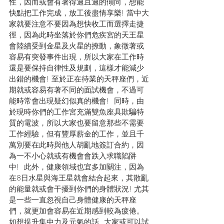
性，因而或會有著得過且過的傾向，想能
快點把工作完成，放工後盡情享樂! 當中大
家就要注意不要因為想快收工而選擇走捷
徑，因為此時坐落於你們危疾宮的天王星
會陸續受到金星及火星的撩動，象徵著或
容易有突發事件出現，所以大家在工作時
還是要保持自律性及規劃，這樣才能減少
出錯的機會! 至於正在待業的天秤座們，近
期就或容易有著不同的面試機會，不過可
能時常會出現疑幻似真的機會!  同時，由
於現時你們的工作宮充滿雙魚座具欺騙特
質的電波，所以大家也要留意那些不需要
工作經驗，但有豐厚薪金的工作，並且千
萬別要在此時與他人胡亂地簽訂合約，因
為一不小心就或有機會會跌入求職陷阱
中!  此外，健康領域也宜多加關注，因為
在8日水星與海王星就會結合起來，其散亂
的能量就或會干擾到你們的身體狀況! 尤其
是一些一直忽視自己身體健康的天秤座
們，就更加會容易在近期感到較為疲倦。
如想提升集中力及元氣的話, 大家或可以試