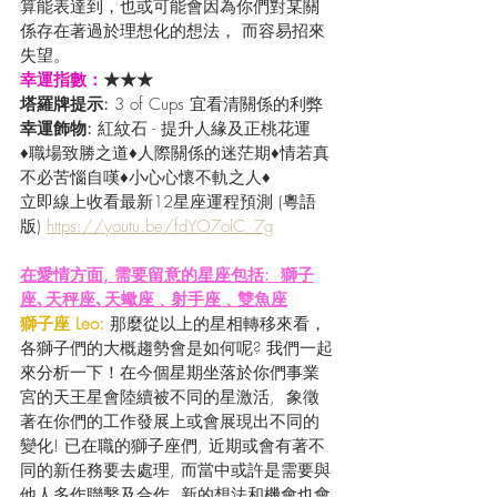
算能表達到，也或可能會因為你們對某關
係存在著過於理想化的想法， 而容易招來
失望。
幸運指數：
★★★
塔羅牌提示: 
3 of Cups 宜看清關係的利弊
幸運飾物: 
紅紋石 - 提升人緣及正桃花運
♦職場致勝之道♦人際關係的迷茫期♦情若真
不必苦惱自嘆♦小心心懷不軌之人♦
立即線上收看最新12星座運程預測 (粵語
版) 
https://youtu.be/fdYO7olC_7g
在愛情方面, 需要留意的星座包括:  獅子
座､天秤座､天蠍座﹑射手座﹑雙魚座
獅子座 Leo:
 那麼從以上的星相轉移來看，
各獅子們的大概趨勢會是如何呢? 我們一起
來分析一下！在今個星期坐落於你們事業
宮的天王星會陸續被不同的星激活,  象徵
著在你們的工作發展上或會展現出不同的
變化! 已在職的獅子座們, 近期或會有著不
同的新任務要去處理, 而當中或許是需要與
他人多作聯繫及合作, 新的想法和機會也會