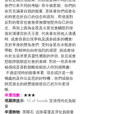
座們引來不同的考驗! 而今個星期,  你們的
命宮充滿著自我的能量, 意味著你們或會在
此時更忠於自己的信念和原則，即使面對
反對的聲音也會無畏無懼地堅持自己的信
念。再加上因為金星及火星也會觸怒到坐
落於溝通宮的天王星, 代表著在與他人溝通
時, 或會容易出現爭執及講多錯多的機會!  
至於單身的雙魚座們, 受到金星在水瓶座的
帶動, 對精神自由有強烈的渴望, 就或會傾
向於去追求更具靈性層面的伴侶, 並且或會
想能掙脫順從社會的束縛, 對於一些具有神
秘感或是喜歡脫離規範的人特別感興趣! 
 不過從現時的能量來看, 現在或許是一個
獨處的及作出反思的好時機，你們或能在
靜思過去的經歷後能使自己的方向更清
晰。
幸運指數：
★★★
塔羅牌提示: 
10 of Swords 宜清理內在負能
量
幸運飾物: 
黑曜石 -去除霉運及淨化負能量