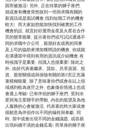
因而被激活! 另外, 正在待業的獅子座們, 
就或會有機會突然收到一些與求職有關的
新資訊或是面試機會,找到短期工作的機會
較大!  而大家如想能加快找到確實的工作
機會的話, 就宜好好運用金星及火星在合作
宮的變革能量, 提示著你們或可試試通過不
同的求職中介公司﹑親朋好友或舊的同事
及上司的協助來增加獲聘請的機會, 你或能
在溝通當中得到有用的資訊或介紹機會,有
時候識字是重要, 但識人也很重要! 除此之
外, 由於代表著繼承、貸款、共享資源、投
資、親密關係或與保險有關的第8宮正充滿
著模糊能量, 除了意味著你們或會在以上領
域感到較為迷茫之外, 也象徵在情感上也或
會遇上考驗! 已有伴侶的獅子座們, 受到水
星與海王星聯手的帶動, 內在的慾望及為他
人服務的心會被激活, 代表著此時大家或會
很願意為伴侶作出不同的犠牲與奉獻, 同
時, 當中或會出現不同的金錢議題, 或容易
出現糾纏不清的金錢瓜葛! 而單身的獅子座