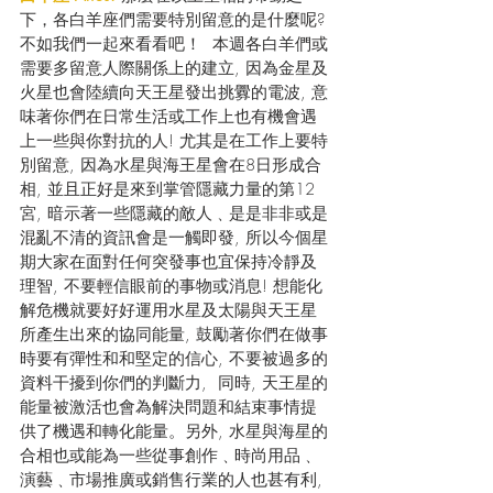
下，各白羊座們需要特別留意的是什麼呢? 
不如我們一起來看看吧！  本週各白羊們或
需要多留意人際關係上的建立, 因為金星及
火星也會陸續向天王星發出挑釁的電波, 意
味著你們在日常生活或工作上也有機會遇
上一些與你對抗的人! 尤其是在工作上要特
別留意, 因為水星與海王星會在8日形成合
相, 並且正好是來到掌管隱藏力量的第12
宮, 暗示著一些隱藏的敵人﹑是是非非或是
混亂不清的資訊會是一觸即發, 所以今個星
期大家在面對任何突發事也宜保持冷靜及
理智, 不要輕信眼前的事物或消息! 想能化
解危機就要好好運用水星及太陽與天王星
所產生出來的協同能量, 鼓勵著你們在做事
時要有彈性和和堅定的信心, 不要被過多的
資料干擾到你們的判斷力,  同時, 天王星的
能量被激活也會為解決問題和結束事情提
供了機遇和轉化能量。另外, 水星與海星的
合相也或能為一些從事創作﹑時尚用品﹑
演藝﹑市場推廣或銷售行業的人也甚有利, 