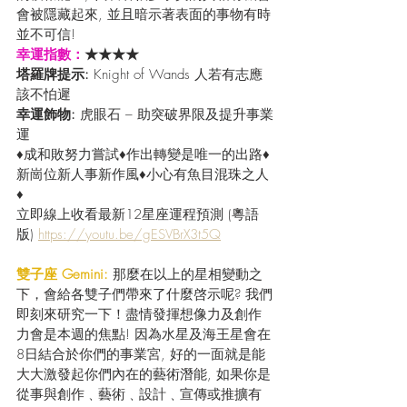
會被隱藏起來, 並且暗示著表面的事物有時
並不可信!  
幸運指數：
★★★★
塔羅牌提示: 
Knight of Wands 人若有志應
該不怕遲
幸運飾物: 
虎眼石 – 助突破界限及提升事業
運
♦成和敗努力嘗試♦作出轉變是唯一的出路♦
新崗位新人事新作風♦小心有魚目混珠之人
♦
立即線上收看最新12星座運程預測 (粵語
版) 
https://youtu.be/gESVBrX3t5Q
雙子座 Gemini:
 那麼在以上的星相變動之
下，會給各雙子們帶來了什麼啓示呢? 我們
即刻來研究一下！盡情發揮想像力及創作
力會是本週的焦點! 因為水星及海王星會在
8日結合於你們的事業宮, 好的一面就是能
大大激發起你們內在的藝術潛能, 如果你是
從事與創作﹑藝術﹑設計﹑宣傳或推擴有