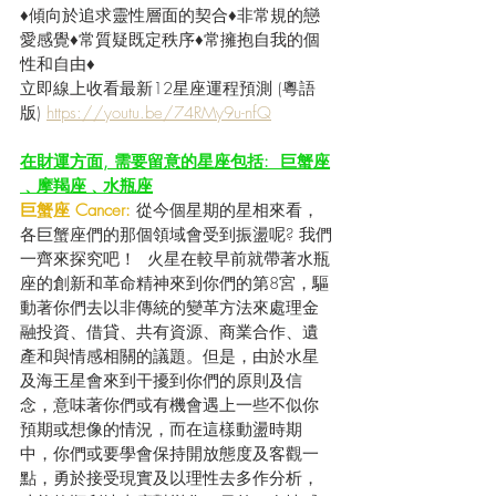
♦傾向於追求靈性層面的契合♦非常規的戀
愛感覺♦常質疑既定秩序♦常擁抱自我的個
性和自由♦
立即線上收看最新12星座運程預測 (粵語
版) 
https://youtu.be/74RMy9u-nfQ
在財運方面, 需要留意的星座包括:  巨蟹座
﹑摩羯座﹑水瓶座
巨蟹座 Cancer:
 從今個星期的星相來看，
各巨蟹座們的那個領域會受到振盪呢? 我們
一齊來探究吧！  火星在較早前就帶著水瓶
座的創新和革命精神來到你們的第8宮，驅
動著你們去以非傳統的變革方法來處理金
融投資、借貸、共有資源、商業合作、遺
產和與情感相關的議題。但是，由於水星
及海王星會來到干擾到你們的原則及信
念，意味著你們或有機會遇上一些不似你
預期或想像的情況，而在這樣動盪時期
中，你們或要學會保持開放態度及客觀一
點，勇於接受現實及以理性去多作分析，