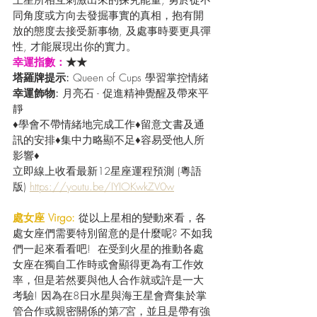
同角度或方向去發掘事實的真相，抱有開
放的態度去接受新事物, 及處事時要更具彈
性, 才能展現出你的實力。
幸運指數：
★★
塔羅牌提示:
 Queen of Cups 學習掌控情緒
幸運飾物: 
月亮石 - 促進精神覺醒及帶來平
靜
♦學會不帶情緒地完成工作♦留意文書及通
訊的安排♦集中力略顯不足♦容易受他人所
影響♦
立即線上收看最新12星座運程預測 (粵語
版) 
https://youtu.be/IYIOKwkZV0w
處女座 Virgo:
 從以上星相的變動來看，各
處女座們需要特別留意的是什麼呢? 不如我
們一起來看看吧!  在受到火星的推動各處
女座在獨自工作時或會顯得更為有工作效
率，但是若然要與他人合作就或許是一大
考驗! 因為在8日水星與海王星會齊集於掌
管合作或親密關係的第7宮，並且是帶有強