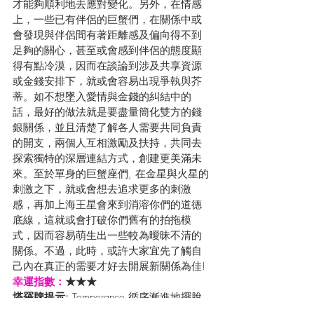
才能夠順利地去應對變化。另外，在情感
上，一些已有伴侶的巨蟹們，在關係中或
會發現與伴侶間有著距離感及偏向得不到
足夠的關心，甚至或會感到伴侶的態度顯
得有點冷漠，因而在談論到涉及共享資源
或金錢安排下，就或會容易出現爭執與芥
蒂。如不想墜入愛情與金錢的糾結中的
話，最好的做法就是要盡量簡化雙方的錢
銀關係，並且清楚了解各人需要共同負責
的開支，兩個人互相激勵及扶持，共同去
探索獨特的深層連結方式，創建更美滿未
來。至於單身的巨蟹座們, 在金星與火星的
刺激之下，就或會想去追求更多的刺激
感，再加上海王星會來到消溶你們的道德
底線，這就或會打破你們舊有的拍拖模
式，因而容易萌生出一些較為曖昧不清的
關係。不過，此時，或許大家宜先了觸自
己內在真正的需要才好去開展新關係為佳!
幸運指數：
★★★
塔羅牌提示:
 Temperance 循序漸進地擺脫
傳統規範