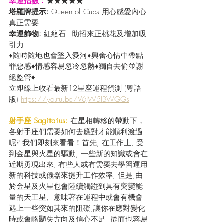
幸運指數：
★★★★★
塔羅牌提示:
 Queen of Cups 用心感愛內心
真正需要
幸運飾物: 
紅紋石 - 助招來正桃花及增加吸
引力
♦隨時隨地也會墜入愛河♦興奮心情中帶點
罪惡感♦情感容易忽冷忽熱♦獨自去偷並謝
絕監管♦
立即線上收看最新12星座運程預測 (粵語
版) 
https://youtu.be/V6JW5lBWGGs
射手座 Sagittarius:
 在星相轉移的帶動下，
各射手座們需要如何去應對才能順利渡過
呢? 我們即刻來看看！首先, 在工作上, 受
到金星與火星的驅動, 一些新的知識或會在
近期勇現出來, 有些人或有需要去學習運用
新的科技或儀器來提升工作效率, 但是,由
於金星及火星也會陸續觸踫到具有突變能
量的天王星,  意味著在運程中或會有機會
遇上一些突如其來的阻礙,讓你在應對變化
時或會略顯失方向及信心不足, 從而也容易