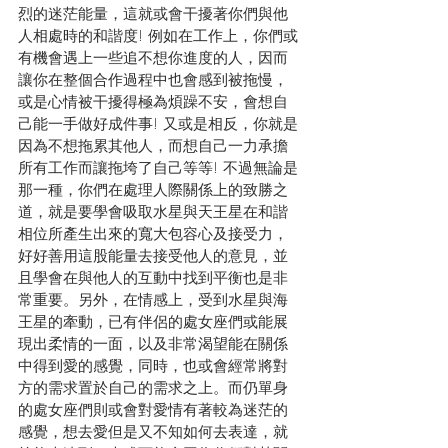
烈的迷茫能量，這就或會干擾著你們與他
人相處時的和諧度! 例如在工作上，你們或
有機會遇上一些追不想你進度的人，因而
讓你在整個合作過程中也會感到被拖慢，
或是心情被干擾得極為煩躁不安，會想自
己能一手做好成件事! 又或是相反，你就是
因為不想拖累其他人，而想自己一力承擔
所有工作而讓拖垮了自己等等! 不過無論是
那一種，你們在處理人際關係上的致勝之
道，就是要學會吸取水星與天王星在和諧
相位所產生出來的寬大包容心及接受力，
好好善用這股能量去接受他人的意見，並
且學會在與他人的互動中找到平衡也是非
常重要。另外，在情感上，受到水星與海
王星的牽動，已有伴侶的處女座們或能展
現出柔情的一面，以及非常渴望能在關係
中得到愛的感覺，同時，也或會經常將對
方的需求置於自己的需求之上。而仍單身
的處女座們則或會對愛情有著較為迷茫的
感覺，想去愛但是又不知如何去表達，就