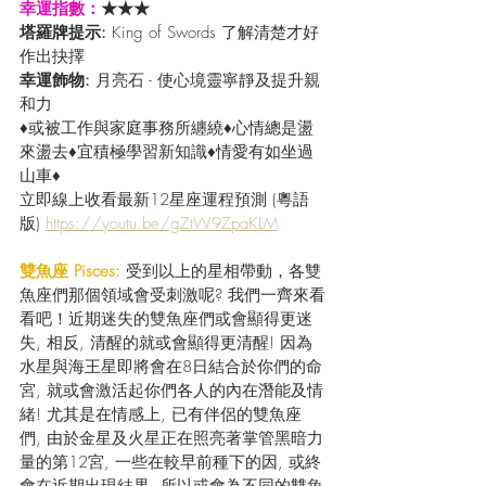
幸運指數：
★★★
塔羅牌提示: 
King of Swords 了解清楚才好
作出抉擇
幸運飾物: 
月亮石 - 使心境靈寧靜及提升親
和力
♦或被工作與家庭事務所纏繞♦心情總是盪
來盪去♦宜積極學習新知識♦情愛有如坐過
山車♦
立即線上收看最新12星座運程預測 (粵語
版) 
https://youtu.be/gZtW9ZpaKLM
雙魚座 Pisces:
 受到以上的星相帶動，各雙
魚座們那個領域會受刺激呢? 我們一齊來看
看吧！近期迷失的雙魚座們或會顯得更迷
失, 相反, 清醒的就或會顯得更清醒! 因為
水星與海王星即將會在8日結合於你們的命
宮, 就或會激活起你們各人的內在潛能及情
緒! 尤其是在情感上, 已有伴侶的雙魚座
們, 由於金星及火星正在照亮著掌管黑暗力
量的第12宮, 一些在較早前種下的因, 或終
會在近期出現結果, 所以或會為不同的雙魚